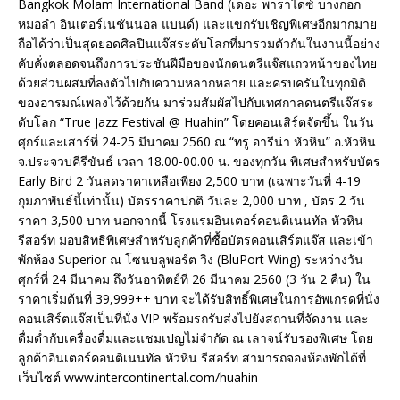
Bangkok Molam International Band (เดอะ พาราไดซ์ บางกอก
หมอลำ อินเตอร์เนชันนอล แบนด์) และแขกรับเชิญพิเศษอีกมากมาย
ถือได้ว่าเป็นสุดยอดศิลปินแจ๊สระดับโลกที่มารวมตัวกันในงานนี้อย่าง
คับคั่งตลอดจนถึงการประชันฝีมือของนักดนตรีแจ๊สแถวหน้าของไทย
ด้วยส่วนผสมที่ลงตัวไปกับความหลากหลาย และครบครันในทุกมิติ
ของอารมณ์เพลงไว้ด้วยกัน มาร่วมสัมผัสไปกับเทศกาลดนตรีแจ๊สระ
ดับโลก “True Jazz Festival @ Huahin” โดยคอนเสิร์ตจัดขึ้น ในวัน
ศุกร์และเสาร์ที่ 24-25 มีนาคม 2560 ณ “ทรู อารีน่า หัวหิน” อ.หัวหิน
จ.ประจวบคีรีขันธ์ เวลา 18.00-00.00 น. ของทุกวัน พิเศษสำหรับบัตร
Early Bird 2 วันลดราคาเหลือเพียง 2,500 บาท (เฉพาะวันที่ 4-19
กุมภาพันธ์นี้เท่านั้น) บัตรราคาปกติ วันละ 2,000 บาท , บัตร 2 วัน
ราคา 3,500 บาท นอกจากนี้ โรงแรมอินเตอร์คอนติเนนทัล หัวหิน
รีสอร์ท มอบสิทธิพิเศษสำหรับลูกค้าที่ซื้อบัตรคอนเสิร์ตแจ๊ส และเข้า
พักห้อง Superior ณ โซนบลูพอร์ต วิง (BluPort Wing) ระหว่างวัน
ศุกร์ที่ 24 มีนาคม ถึงวันอาทิตย์ที 26 มีนาคม 2560 (3 วัน 2 คืน) ใน
ราคาเริ่มต้นที่ 39,999++ บาท จะได้รับสิทธิ์พิเศษในการอัพเกรดที่นั่ง
คอนเสิร์ตแจ๊สเป็นที่นั่ง VIP พร้อมรถรับส่งไปยังสถานที่จัดงาน และ
ดื่มด่ำกับเครื่องดื่มและแชมเปญไม่จำกัด ณ เลาจน์รับรองพิเศษ โดย
ลูกค้าอินเตอร์คอนติเนนทัล หัวหิน รีสอร์ท สามารถจองห้องพักได้ที่
เว็บไซต์ www.intercontinental.com/huahin