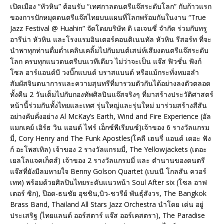
เปิดเมือง “หัวหิน” ต้อนรับ “เทศกาลดนตรีแจ๊สระดับโลก” กับก้าวแรก
ของการปักหมุดดนตรีแจ๊สไทยบนแผนที่โลกพร้อมกันในงาน “True
Jazz Festival @ Huahin” จัดโดยบริษัท ดิ เอเจนซี่ จำกัด ร่วมกับทรู
อารีน่า หัวหิน และโรงแรมอินเตอร์คอนติเนนทัล หัวหิน รีสอร์ท ที่จะ
นำพาทุกท่านดื่มด่ำเคลิบเคลิ้มไปกับมนต์เสน่ห์เสียงดนตรีแจ๊สระดับ
โลก ครบทุกแนวดนตรีบนเวทีเดียว ไม่ว่าจะเป็น แจ๊ส ฟิวชั่น ฟังก์
โซล อาร์แอนด์บี วงบิ๊กแบนด์ บราสแบนด์ หรือแม้กระทั่งหมอลำ
สัมผัสจินตนาการและความสุนทรีที่มารวมตัวกันได้อย่างลงตัวตลอด
ทั้งคืน 2 วันเต็มไปกับกองทัพศิลปินแจ๊สจริงๆ ที่มาสร้างประวัติศาสตร์
หน้านี้ร่วมกันทั้งไทยและเทศ รุ่นใหญ่และรุ่นใหม่ มาร่วมสร้างสีสัน
อย่างคับคั่งอย่าง Al McKay’s Earth, Wind and Fire Experience (อัล
แมกเคย์ เอิร์ธ วิน แอนด์ ไฟร์ เอ็กซ์พีเรียนซ์)เจ้าของ 6 รางวัลแกรม
มี่, Cory Henry and The Funk Apostles(โคลี เฮนรี่ แอนด์ เดอะ ฟัง
ก์ อะโพสเทิล) เจ้าของ 2 รางวัลแกรมมี่, The Yellowjackets (เดอะ
เยลโลแจคเก็ตส์) เจ้าของ 2 รางวัลแกรมมี่ และ ตำนานของดนตรี
แจ๊สที่ยังมีลมหายใจ Benny Golson Quartet (เบนนี โกลสัน ควอร์
เทท) พร้อมด้วยศิลปินไทยระดับแนวหน้า Soul After six (โซล อาฟ
เตอร์ ซิก), ป๊อด-ธนชัย อุชชิน,บิว-ชวรีย์ พันธุ์สังวร, The Bangkok
Brass Band, Thailand All Stars Jazz Orchestra นำโดย เด่น อยู่
ประเสริฐ (ไทยแลนด์ ออร์สตาร์ แจ๊ส ออร์เคสตรา), The Paradise