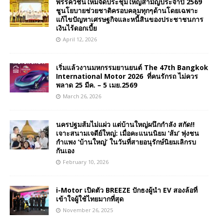
พรรควิชั่นใหม่จัดประชุมใหญ่สามัญประจำปี 2569
ชูนโยบายช่วยชาติครอบคลุมทุกๆด้านโดยเฉพาะ
แก้ไขปัญหาเศรษฐกิจและหนี้สินของประชาชนการ
เงินไร้ดอกเบี้ย
April 12, 2026
เริ่มแล้วงานมหกรรมยานยนต์ The 47th Bangkok
International Motor 2026 ที่คนรักรถ ไม่ควร
พลาด 25 มีค. – 5 เมย.2569
March 26, 2026
นครปฐมส้มไม่แผ่ว แต่บ้านใหญ่ผนึกกำลัง สกัด!!
เจาะสนามเจดีย์ใหญ่: เมื่อคะแนนนิยม ‘ส้ม’ พุ่งชน
กำแพง ‘บ้านใหญ่’ ในวันที่สายอนุรักษ์นิยมเลิกรบ
กันเอง
February 10, 2026
i-Motor เปิดตัว BREEZE ปักธงผู้นำ EV สองล้อที่
เข้าใจผู้ใช้ไทยมากที่สุด
November 26, 2025