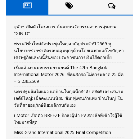
จุฬาฯ เปิดตัวโครงการ ต้นแบบนวัตกรรมอาหารสุขภาพ
“GIN-D”
พรรควิชั่นใหม่จัดประชุมใหญ่สามัญประจำปี 2569 ชู
นโยบายช่วยชาติครอบคลุมทุกๆด้านโดยเฉพาะแก้ไขปัญหา
เศรษฐกิจและหนี้สินของประชาชนการเงินไร้ดอกเบี้ย
เริ่มแล้วงานมหกรรมยานยนต์ The 47th Bangkok
International Motor 2026 ที่คนรักรถ ไม่ควรพลาด 25 มีค.
– 5 เมย.2569
นครปฐมส้มไม่แผ่ว แต่บ้านใหญ่ผนึกกำลัง สกัด!! เจาะสนาม
เจดีย์ใหญ่: เมื่อคะแนนนิยม ‘ส้ม’ พุ่งชนกำแพง ‘บ้านใหญ่’ ใน
วันที่สายอนุรักษ์นิยมเลิกรบกันเอง
i-Motor เปิดตัว BREEZE ปักธงผู้นำ EV สองล้อที่เข้าใจผู้ใช้
ไทยมากที่สุด
Miss Grand International 2025 Final Competition