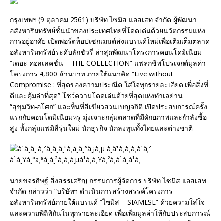
กรุงเทพฯ (9 ตุลาคม 2561) บริษัท ไซมิส แอสเสท จำกัด ผู้พัฒนา
อสังหาริมทรัพย์ชั้นนำของประเทศไทยที่โดดเด่นด้วยนวัตกรรมแห่ง
การอยู่อาศัย เปิดพอร์ตท็อปเซกเมนต์ส่งแบรนด์ใหม่เพื่อเติมเต็มตลาด
อสังหาริมทรัพย์ระดับลักชัวรี่ ล่าสุดพัฒนาโครงการคอนโดมิเนียม
“เดอะ คอลเลคชั่น – THE COLLECTION” แฟลกชิพโปรเจกต์มูลค่า
โครงการ 4,800 ล้านบาท ภายใต้แนวคิด “Live without
Compromise : ที่สุดของความประณีต ใส่ใจทุกรายละเอียด เพื่อสิ่งที่
ดีและคุ้มค่าที่สุด” โชว์ความโดดเด่นด้วยที่สุดแห่งทำเลย่าน
“สุขุมวิท-อโศก” และพื้นที่สีเขียวสวนเบญจกิติ เปิดประสบการณ์ครั้ง
แรกกับคอนโดมิเนียมหรู มุ่งเจาะกลุ่มตลาดที่มีศักยภาพและกำลังซื้อ
สูง ทั้งกลุ่มแฟมิลี่รุ่นใหม่ นักธุรกิจ นักลงทุนทั้งไทยและต่างชาติ
นายขจรศิษฐ์ สิ่งสรรเสริญ กรรมการผู้จัดการ บริษัท ไซมิส แอสเสท
จำกัด กล่าวว่า “บริษัทฯ ดำเนินการสร้างสรรค์โครงการ
อสังหาริมทรัพย์ภายใต้แบรนด์ “ไซมิส – SIAMESE” ด้วยความใส่ใจ
และความพิถีพิถันในทุกรายละเอียด เพื่อเพิ่มมูลค่าให้กับประสบการณ์