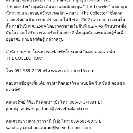
Trendsetter” กลุ่มนักเดินทางและนักลงทุน “The Traveler” และกลุ่ม
นักสะสมและครอบครัวขนาดเล็ก – กลาง “The Collector” ซึ่งคาด
ว่าจะเริ่มดำเนินการก่อสร้างภายในปี พ.ศ. 2562 และคาดว่าจะเสร็จ
สิ้นภายในปี พ.ศ. 2564 โดยราคาขายเริ่มต้นที่ 6.2 – 45 ล้านบาท ซึ่ง
มั่นใจว่าจะได้รับการตอบรับเป็นอย่างดี ทั้งกลุ่มนักลงทุนและผู้ซื้อเพื่อ
อยู่อาศัย นายขจรศิษฐ์ กล่าวสรุป
สำนักงานขาย โครงการแฟลกชิพโปรเจกต์ “เดอะ คอลเลคชั่น –
THE COLLECTION”
โทร 092-989-2459 หรือ www.collection16.com
สอบถามข้อมูลเพิ่มเติม กรุณาติดต่อ: เวิรฟ พับบลิค รีเลชั่นส์ คอนซัล
แตนท์ซี
คุณพรทิพย์ วิริยะกิจพัฒนา (บี) โทร: 086-813-1981 E :
porntip.wiriyakitpattana@vervethailand.com
คุณศรุตยา มหานาวารานี (โอ๋) โทร: 089-665-6819 E :
saruttaya.mahanavarani@vervethailand.com