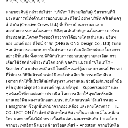
นายขจรศิษฐ์ กล่าวต่อไปว่า “บริษัทฯ ได้ร่วมมือกับผู้เชี่ยวชาญที่มี
ประสบการณ์ทั้งด้านการออกแบบและดีไซน์ อย่าง บริษัท ครีเอทีฟครู
ส์ จำกัด (Creative Crews Ltd.) ที่ปรึกษาด้านการออกแบบ
สถาปัตยกรรมของโครงการ ที่ดึงจุดเด่นสำคัญของโครงการมาร่วม
ถ่ายทอดเป็นโครงสร้างของโครงการได้อย่างโดดเด่น และ บริษัท
ออง แอนด์ ออง ดีไซน์ จำกัด (ONG & ONG Design Co., Ltd) รับผิด
ชอบด้านการออกแบบภายในผ่านการสะท้อนอัตลักษณ์ของโครงการ
อย่างมีชั้นเชิง ทั้งความพิถีพิถันในการออกแบบทุกรายละเอียด การ
เลือกใช้วัสดุนำเข้าระดับโลก อาทิ ชุดครัว แบรนด์ “ชไนเดโร –
Snaidero” จากประเทศอิตาลี โดยดีไซเนอร์ผู้ออกแบบรถยนต์ Ferrari
ที่ใช้กรรมวิธีปิดผิวหน้าเฟอร์นิเจอร์เช่นเดียวกับการเคลือบสีรถ
Ferrari ทำให้พื้นผิวมีสัมผัสที่หรูหราเงางามและช่วยป้องกันรอยนิ้วมือ
หรือ อุปกรณ์ชุดครัว แบรนด์ “คุปเปอร์สบุช – Kuppersbusch” และ
ชุดห้องน้ำที่ตกแต่งอย่างประณีต โดยการเลือกใช้สุขภัณฑ์ระดับ
มาสเตอร์พีซ ผลงานนักออกแบบระดับโลกแบรนด์ “ฮันสโกรเฮอ –
Hansgrohe” ซึ่งทุกชิ้นทำมาจากทองเหลือง และทางโครงการ THE
COLLECTION ก็ยังสั่งทำสีพิเศษใหม่ ที่สวยเป็นเอกลักษณ์ ไม่เหมือน
ใคร นอกจากนี้ยังได้นำกระเบื้องหินอ่อน คุณภาพอันดับ 1 ของโลก
จากประเทศอิตาลี แบรนด์ “อารีออสเทียร์ – Ariostea” จากบริษัทไอ