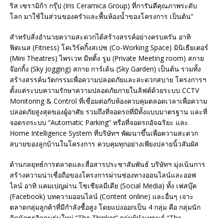
ริส เซรามิก้า กรุ๊ป (Iris Ceramica Group) ที่การันตีคุณภาพระดับ
โลก มาใช้ในส่วนของครัวและพื้นห้องน้ำของโครงการ เป็นต้น”
สำหรับสิ่งอำนวยความสะดวกได้สร้างสรรค์อย่างครบครัน อาทิ
ฟิตเนส (Fitness) โคเวิร์คกิ้งสเปซ (Co-Working Space) มินิเธียเตอร์
(Mini Theatres) ไพรเวท มีทติ้ง รูม (Private Meeting room) สกาย
จ๊อกกิ้ง (Sky Jogging) สกาย การ์เด้น (Sky Garden) เป็นต้น รวมทั้ง
สร้างสรรค์นวัตกรรมเพื่อความปลอดภัยและสะดวกสบาย โครงการฯ
ตั้งแต่ระบบความรักษาความปลอดภัยภายในลิฟต์ด้วยระบบ CCTV
Monitoring & Control ที่เชื่อมต่อกับห้องควบคุมตลอดเวลาเพื่อความ
ปลอดภัยสูงสุดของผู้อาศัย รวมถึงที่จอดรถที่มีทั้งแบบมาตรฐาน และที่
จอดรถระบบ “Automatic Parking” หรือที่จอดรถอัจฉริยะ และ
Home Intelligence System ที่บริษัทฯ พัฒนาขึ้นเพื่อความสะดวก
สบายของลูกบ้านในโครงการ ควบคุมทุกอย่างเพียงปลายนิ้วสัมผัส
ด้านกลยุทธ์การตลาดและสื่อสารประชาสัมพันธ์ บริษัทฯ มุ่งเน้นการ
สร้างความน่าเชื่อถือของโครงการผ่านช่องทางออนไลน์และออฟ
ไลน์ อาทิ แคมเปญผ่าน โซเชียลมีเดีย (Social Media) ทั้ง เฟสบุ๊ค
(Facebook) บทความออนไลน์ (Content online) และอื่นๆ เจาะ
ตลาดกลุ่มลูกค้าที่มีกำลังซื้อสูง โดยแบ่งออกเป็น 4 กลุ่ม คือ กลุ่มนัก
คิดนักธุรกิจคนรุ่นใหม่ “The Thinker” กลุ่มผู้นำเทรนด์ “The