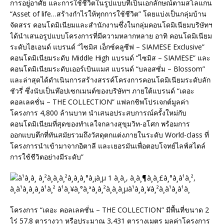
การอยู่อาศัย และการใช้ชีวิตในรูปแบบที่เป็นเอกลักษณ์ตามสโลแกน
“Asset of life…สร้างกำไรให้ทุกการใช้ชีวิต” โดยแบ่งเป็นกลุ่มบ้าน
จัดสรร คอนโดมิเนียมและสำนักงานซึ่งในกลุ่มคอนโดมิเนียมบริษัทฯ
ได้นำเสนอรูปแบบโครงการที่มีความหลากหลาย อาทิ คอนโดมิเนียม
ระดับไฮเอนด์ แบรนด์ “ไซมิส เอ็กซ์คลูซีฟ – SIAMESE Exclusive”
คอนโดมิเนียมระดับ Middle High แบรนด์ “ไซมิส – SIAMESE” และ
คอนโดมิเนียมระดับเออร์เบินแมส แบรนด์ “บลอสซั่ม – Blossom”
และล่าสุดได้ดำเนินการสร้างสรรค์โครงการคอนโดมิเนียมระดับลัก
ชัวรี่ ซึ่งนับเป็นท๊อปเซกเมนต์ของบริษัทฯ ภายใต้แบรนด์ “เดอะ
คอลเลคชั่น – THE COLLECTION” แฟลกชิพโปรเจกต์มูลค่า
โครงการ 4,800 ล้านบาท นำเสนอประสบการณ์ครั้งใหม่กับ
คอนโดมิเนียมที่สุดของทำเลใจกลางสุขุมวิท-อโศก พร้อมการ
ออกแบบตึกที่ทันสมัยรวมถึงวัสดุตกแต่งภายในระดับ World-class ที่
โครงการนำเข้ามาจากอิตาลี และเยอรมันเพื่อตอบโจทย์ไลฟ์สไตล์
การใช้ชีวิตอย่างมีระดับ”
โครงการ “เดอะ คอลเลคชั่น – THE COLLECTION” มีพื้นที่ขนาด 2
ไร่ 57.8 ตารางวา หรือประมาณ 3,431 ตารางเมตร มูลค่าโครงการ