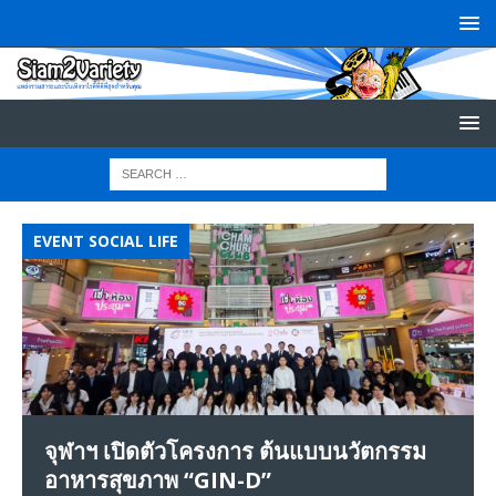
EVENT SOCIAL LIFE
P
จุฬาฯ เปิดตัวโครงการ ต้นแบบนวัตกรรม
อาหารสุขภาพ “GIN-D”