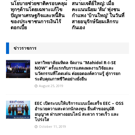
นโยบายช่วยชาติครอบคลุม
สนามเจดีย์ใหญ่: เมื่อ
ทุกๆด้านโดยเฉพาะแก้ไข
คะแนนนิยม ‘ส้ม’ พุ่งชน
ปัญหาเศรษฐกิจและหนี้สิน
กำแพง ‘บ้านใหญ่’ ในวันที่
ของประชาชนการเงินไร้
สายอนุรักษ์นิยมเลิกรบ
ดอกเบี้ย
กันเอง
ข่าวราชการ
มหาวิทยาลัยมหิดล จัดงาน “Mahidol R-I-SE
NOW” ครั้งแรกกับการแสดงผลงานวิจัยและ
นวัตกรรมที่โดดเด่น ต่อยอดองค์ความรู้ สู่การยก
ระดับคุณภาพชีวิตอย่างยั่งยืน
August 25, 2019
EEC เปิดระบบให้บริการแบบเบ็ดเสร็จ EEC – OSS
อำนวยความสะดวกนักลงทุน ยื่นคำขออนุมัติ
อนุญาต ผ่านทางออนไลน์ สะดวก รวดเร็ว และ
โปร่งใส
October 11, 2019