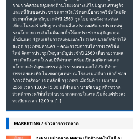
ช่วยชาติครอบคลุมทุกๆด้านโดยเฉพาะแก้ไขปัญหาเศรษฐกิจ
และหนี้สินของประชาชนการเงินไร้ดอกเบี้ย พรรควิชั่นใหม่จัด
ประชุมใหญ่สามัญประจำปี 2569 ชูนโยบายพลังงาน-ท่อง
เที่ยว-โครงสร้างพื้นฐาน ขับเคลื่อนประเทศพัฒนาประเทศชู
ธงนโยบายการเงินไม่มีดอกเบี้ยให้แก่ประชาชนสู้ปัญหายุค
น้ำมันแพง รัฐส่งเสริมการลงทุนเมกะโปรเจ็คขนาดยักษ์อย่าให้
สะดุด กรุงเทพมหานคร – คณะกรรมการบริหารพรรควิชั่น
ใหม่ จัดการประชุมใหญ่สามัญประจำปี 2569 เพื่อรายงานผล
การดำเนินงานในรอบปีที่ผ่านมา พร้อมเปิดเผยทิศทางและ
นโยบายสำคัญของพรรคสู่สาธารณชนและได้เปิดที่ทำกา
รพรรคฯแห่งที่6 ในเขตกรุงเทพฯ ณ โรงแรมเอบีน่า เฮ้าส์ ซอย
วิภาวดีรังสิต64 เขตหลักสี่ กรุงเทพฯ เมื่อวันที่ 11 เมษายน
2569 เวลา 13.00–15.30 นที่ผ่านมา นายพิเชษฐ สถิรชวาล
หัวหน้าพรรควิชั่นใหม่ บรรยากาศภายในงานเริ่มตั้งแต่ช่วงลง
ทะเบียนเวลา 12.00 น.
[...]
MARKETING / ข่าวสารการตลาด
ZEEN เขย่าตลาด FMCG เปิดตัวเทคโนโลยี AI