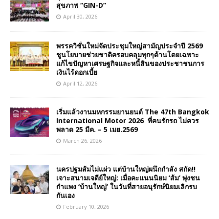
สุขภาพ “GIN-D”
April 30, 2026
พรรควิชั่นใหม่จัดประชุมใหญ่สามัญประจำปี 2569
ชูนโยบายช่วยชาติครอบคลุมทุกๆด้านโดยเฉพาะ
แก้ไขปัญหาเศรษฐกิจและหนี้สินของประชาชนการ
เงินไร้ดอกเบี้ย
April 12, 2026
เริ่มแล้วงานมหกรรมยานยนต์ The 47th Bangkok
International Motor 2026 ที่คนรักรถ ไม่ควร
พลาด 25 มีค. – 5 เมย.2569
March 26, 2026
นครปฐมส้มไม่แผ่ว แต่บ้านใหญ่ผนึกกำลัง สกัด!!
เจาะสนามเจดีย์ใหญ่: เมื่อคะแนนนิยม ‘ส้ม’ พุ่งชน
กำแพง ‘บ้านใหญ่’ ในวันที่สายอนุรักษ์นิยมเลิกรบ
กันเอง
February 10, 2026