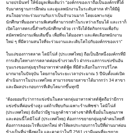
นายปรมินทร์ ให้ข้อมูลเพิ่มเติมว่า “องค์กรของเราถือเป็นองค์กรที่ได้
รับมาตรฐานการฝึกฝน และดูแลพนักงานในระดับสากล ทำให้มีผู้
สนใจอยากจะร่วมงานกับเราเป็นจำนวนมาก โดยเฉพาะกลุ่ม
นักศึกษาที่มองหางานพิเศษที่สามารถทำในระหว่างเรียนได้ และเราก็
เปิดโอกาสตรงนี้สำหรับนักศึกษาด้วย เราจึงได้จัดกิจกรรมเพื่อรับ
สมัครพนักงานเพิ่มเติมขึ้น เพื่อที่จะได้มองหา และคัดเลือกพนักงาน
ใหม่ ๆ ที่มีความสนใจที่จะร่วมงานและเติบโตไปกับองค์กรของเรา”
ในแง่ของการตลาด โดมิโน่ส์ (ประเทศไทย) ถือเป็นอีกหนึ่งองค์กรที่มี
การเติบโตทางการตลาดค่อนข้างรวดเร็ว ฝ่ากระแสการแข่งขันอัน
รุนแรงของกลุ่มธุรกิจอาหารฟาสต์ฟู้ด ที่มีตัวเลือกในการบริโภค
มากมายในปัจจุบัน โดยภายในระยะเวลาประมาณ 5 ปีนับตั้งแต่เปิด
ดำเนินการในประเทศไทย สามารถขยายสาขาได้มากกว่า 34 สาขา
และมีผลประกอบการที่เติบโตมากขึ้นทุกปี
“ต้องยอมรับว่าการแข่งขันในตลาดกลุ่มอาหารฟาสต์ฟู้ดถือว่ามีการ
แข่งขันที่ค่อนข้างสูง แต่ถ้าเทียบกันเฉพาะร้านพิซซ่า โดมิโน่ส์
(ประเทศไทย) ยังถือว่ามีฐานลูกค้าชาวต่างชาติที่เชื่อมั่นในคุณภาพ
และตอนนี้โดมิโน่ส์ (ประเทศไทย) ต้องการขยายกลุ่มลูกค้าคนไทยที่
ต้องการลองอะไรที่แปลกใหม่ ทำให้ผลประกอบการในปีที่ผ่านมาค่อน
ข้างเป็นที่น่าพึงพอใจ และคาดว่าในปี 2561 เรามีแผนที่จะขยาย