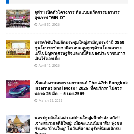
จุฬาฯ เปิดตัวโครงการ ต้นแบบนวัตกรรมอาหาร
สุขภาพ “GIN-D”
April 30, 2026
พรรควิชั่นใหม่จัดประชุมใหญ่สามัญประจำปี 2569
ชูนโยบายช่วยชาติครอบคลุมทุกๆด้านโดยเฉพาะ
แก้ไขปัญหาเศรษฐกิจและหนี้สินของประชาชนการ
เงินไร้ดอกเบี้ย
April 12, 2026
เริ่มแล้วงานมหกรรมยานยนต์ The 47th Bangkok
International Motor 2026 ที่คนรักรถ ไม่ควร
พลาด 25 มีค. – 5 เมย.2569
March 26, 2026
นครปฐมส้มไม่แผ่ว แต่บ้านใหญ่ผนึกกำลัง สกัด!!
เจาะสนามเจดีย์ใหญ่: เมื่อคะแนนนิยม ‘ส้ม’ พุ่งชน
กำแพง ‘บ้านใหญ่’ ในวันที่สายอนุรักษ์นิยมเลิกรบ
กันเอง