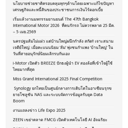
นโยบายช่วยชาติครอบคลุมทุกๆด้านโดยเฉพาะแก้ไขปัญหา
เศรษฐกิจและหนี้สินของประชาชนการเงินไร้ดอกเบี้ย
เริ่มแล้วงานมหกรรมยานยนต์ The 47th Bangkok
International Motor 2026 ที่คนรักรถ ไม่ควรพลาด 25 มีค.
– 5 เมย.2569
นครปฐมส้มไม่แผ่ว แต่บ้านใหญ่ผนึกกำลัง สกัด!! เจาะสนาม
เจดีย์ใหญ่: เมื่อคะแนนนิยม ‘ส้ม’ พุ่งชนกำแพง ‘บ้านใหญ่’ ใน
วันที่สายอนุรักษ์นิยมเลิกรบกันเอง
i-Motor เปิดตัว BREEZE ปักธงผู้นำ EV สองล้อที่เข้าใจผู้ใช้
ไทยมากที่สุด
Miss Grand International 2025 Final Competition
Synology ยกไทยเป็นศูนย์กลางการเติบโตในอาเซียนรุกข
ยายโซลูชัน NAS และระบบจัดการข้อมูลรับยุค Data
Boom
งานแถลงข่าว Life Expo 2025
ZEEN เขย่าตลาด FMCG เปิดตัวเทคโนโลยี AI อัจฉริยะ