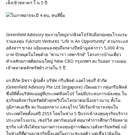
เล็งเข้าตลาดฯ ใ น 5 ปี
Greenfield Advisory ทุนรายใหญ่จากสิงคโปร์จับมือกลุ่มทุนโรงแรม
ร่วมลงทุน Fulcrum Ventures “Life Is An Opportunity” สวนกระแส
อสังหาฯ ขาลง แย้มแผนลงทุนถึงกลางปีหน้ามูลค่ากว่า 5,000 ล้าน
บาท ปักหมุดในไทยด้วย “พานารา เทพารักษ์” โครงการบ้านเดี่ยว
ทำเลศักยภาพติดถนนใหญ่ New CBD กรุงเทพฯ ตะวันออก วางแผน
เข้าตลาดหลักทรัพย์ฯ ภายใน 5 ปี
มร.ดีภัค มิชรา ผู้ก่อตั้ง บริษัท กรีนฟิลด์ แอดไวซอรี่ จำกัด
(Greenfield Advisory Pte Ltd Singapore) เปิดเผยว่า กลุ่มกรีนฟิลด์
ซึ่งมีที่ตั้งบริษัทแม่อยู่ที่ประเทศสิงคโปร์ โดยมีประสบการณ์ลงทุน ใน
ธุรกิจอสังหาริมทรัพย์ทั่วทุกทวีปในโลกมาต่อเนื่องยาวนาน ทั้งใน
ภูมิภาคเอเชีย ตะวันออกกลาง และยุโรป ได้เริ่มเข้ามาลงทุนใน
ประเทศไทยตั้งแต่ปี 2553 โดยในช่วง 5 ปีแรกเข้าลงทุนธุรกิจบริการ
ประเภทโรงแรม, เซอร์วิส อพาร์ทเมนท์ ต่อมาทำการศึกษาวิจัยหลาย
ธุรกิจ แล้วจึงได้ขยายภาคการลงทุนสู่การพัฒนาอสังหาริมทรัพย์ แม้
ในช่วงปีที่ผ่านมาธุรกิจนี้จะอยู่ในภาวะชะลอตัว แต่เชื่อว่ายังเป็น