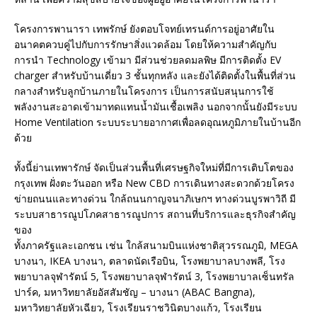
โครงการพานารา เทพรักษ์ ยังตอบโจทย์เทรนด์การอยู่อาศัยใน
อนาคตควบคู่ไปกับการรักษาสิ่งแวดล้อม โดยให้ความสำคัญกับ
การนำ Technology เข้ามา มีส่วนช่วยลดมลพิษ มีการติดตั้ง EV
charger สำหรับบ้านเดี่ยว 3 ชั้นทุกหลัง และยังได้ติดตั้งในพื้นที่ส่วน
กลางสำหรับลูกบ้านภายในโครงการ เป็นการสนับสนุนการใช้
พลังงานสะอาดเข้ามาทดแทนน้ำมันเชื้อเพลิง นอกจากนั้นยังมีระบบ
Home Ventilation ระบบระบายอากาศเพื่อลดอุณหภูมิภายในบ้านอีก
ด้วย
ทั้งนี้ย่านเทพารักษ์ จัดเป็นส่วนพื้นที่เศรษฐกิจใหม่ที่มีการเติบโตของ
กรุงเทพ ฝั่งตะวันออก หรือ New CBD การเดินทางสะดวกด้วยโครง
ข่ายถนนและทางด่วน ใกล้ถนนกาญจนาภิเษกฯ ทางด่วนบูรพาวิถี มี
ระบบสาธารณูปโภคสาธารณูปการ สถานที่บริการและธุรกิจสำคัญ
ของ
ทั้งภาครัฐและเอกชน เช่น ใกล้สนามบินแห่งชาติสุวรรณภูมิ, MEGA
บางนา, IKEA บางนา, ตลาดนัดเรือบิน, โรงพยาบาลบางพลี, โรง
พยาบาลจุฬารัตน์ 5, โรงพยาบาลจุฬารัตน์ 3, โรงพยาบาลเซ็นทรัล
ปาร์ค, มหาวิทยาลัยอัสสัมชัญ – บางนา (ABAC Bangna),
มหาวิทยาลัยหัวเฉียว, โรงเรียนราชวินิตบางแก้ว, โรงเรียน