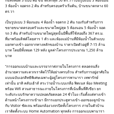
กันทั้งหมด 3 แบบ คือ ขนาดเล็กสุด 50 ตร.วา เป็นรูปแบบ 3 ห้องนอน
3 ห้องน้ำ จอดรถ 2 คัน สำหรับครอบครัวเริ่มต้น, บ้านขนาดกลาง 60
ตร.วา
เป็นรูปแบบ 3 ห้องนอน 4 ห้องน้ำ จอดรถ 2 คัน รองรับสำหรับการ
ขยายขนาดครอบครัวและขนาดใหญ่สุด 5 ห้องนอน 5 ห้องน้ำ จอด
รถ 3 คัน สำหรับบ้านขนาดใหญ่สุดนั้นมีพื้นที่ใช้สอยถึง 367 ตร.ม.
ที่มาพร้อมลิฟต์โดยสาร 1 ตัว และห้องแม่บ้านที่มีห้องน้ำในตัวแบบ
แยกทางเข้า-ออกจากทางหลักของบ้าน ราคาเปิดตัวอยู่ที่ 7-15 ล้าน
บาท โดยมีทั้งหมด 129 หลัง มูลค่าโครงการประมาณ 1,250 ล้าน
บาท
“การออกแบบบ้านและบรรยากาศภายในโครงการ ตลอดจนสิ่ง
อำนวยความสะดวกเราคิดไว้ให้อย่างครบถ้วน สำหรับการอยู่อาศัยใน
แบบฉบับเอกสิทธิพิเศษเฉพาะผู้อยู่โครงการพานารา เทพารักษ์
เท่านั้น อาทิ คลับเฮ้าส์ สระว่ายน้ำระบบเกลือ ฟิตเนส ห้อง Meeting
พร้อม Wifi สวนสาธารณะภายในโครงการที่เน้นพื้นที่สีเขียว ยก
ระดับระบบรักษาความปลอดภัยตลอด 24 ชั่วโมง เริ่มตั้งแต่ทางเข้า
ด้านหน้าโครงการเข้ามา มีการแยกประตูทางเข้า-ออกของลูกบ้าน
กับ Visitor ชัดเจน พร้อมกล้องวงจรปิดทั้งโครงการ ภายในตัวบ้าน
เราติดตั้งระบบ Home Automation ทุกหลัง การออกแบบพานารา