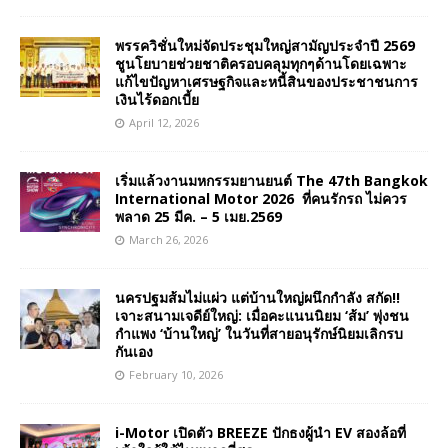
พรรควิชั่นใหม่จัดประชุมใหญ่สามัญประจำปี 2569
ชูนโยบายช่วยชาติครอบคลุมทุกๆด้านโดยเฉพาะ
แก้ไขปัญหาเศรษฐกิจและหนี้สินของประชาชนการ
เงินไร้ดอกเบี้ย
April 12, 2026
เริ่มแล้วงานมหกรรมยานยนต์ The 47th Bangkok
International Motor 2026 ที่คนรักรถ ไม่ควร
พลาด 25 มีค. – 5 เมย.2569
March 26, 2026
นครปฐมส้มไม่แผ่ว แต่บ้านใหญ่ผนึกกำลัง สกัด!!
เจาะสนามเจดีย์ใหญ่: เมื่อคะแนนนิยม ‘ส้ม’ พุ่งชน
กำแพง ‘บ้านใหญ่’ ในวันที่สายอนุรักษ์นิยมเลิกรบ
กันเอง
February 10, 2026
i-Motor เปิดตัว BREEZE ปักธงผู้นำ EV สองล้อที่