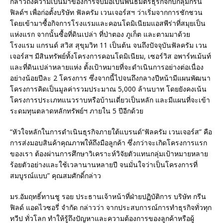
กล่าวถึงความเป็นมาของการจับมือเป็นพันธมิตรธุรกิจกับกลุ่มกรีน
ฟิลด์ฯ เพื่อก่อตั้งบริษัท ฟัลครัม เวนเจอร์สฯ ว่าเริ่มจากการชักชวน
โดยเข้ามาซื้อกิจการโรงแรมและคอนโดมิเนียมแอสพีร่าที่สมุยเป็น
แห่งแรก จากนั้นซื้อที่ดินเปล่า ที่ป่าตอง ภูเก็ต และตามมาด้วย
โรงแรม แกรนด์ สวิส สุขุมวิท 11 เป็นต้น จนถึงปัจจุบันฟัลครัม เวน
เจอร์สฯ มีสินทรัพย์ทั้งโครงการคอนโดมิเนียม, เซอร์วิส อพาร์ทเม้นท์
และที่ดินเปล่าหลายแห่ง ตั้งเป้าหมายที่จะดำเนินการอย่างต่อเนื่อง
อย่างน้อยปีละ 2 โครงการ ซึ่งจากนี้ไปจนถึงกลางปีหน้ามีแผนพัฒนา
โครงการคิดเป็นมูลค่ารวมประมาณ 5,000 ล้านบาท โดยยังคงเน้น
โครงการประเภทแนวราบหรือบ้านเดี่ยวเป็นหลัก และมีแผนที่จะเข้า
ระดมทุนตลาดหลักทรัพย์ฯ ภายใน 5 ปีอีกด้วย
“หัวใจหลักในการดำเนินธุรกิจภายใต้แบรนด์“ฟัลครัม เวนเจอร์ส” คือ
การส่งมอบสินค้าคุณภาพให้ถึงมือลูกค้า ซึ่งกว่าจะเกิดโครงการแรก
ของเรา ต้องผ่านการศึกษาวิเคราะห์วิจัยตัวแทนกลุ่มเป้าหมายหลาย
ร้อยตัวอย่างและใช้เวลานานหลายปี จนมั่นใจว่าเป็นโครงการที่
สมบูรณ์แบบ” คุณสมศักดิ์กล่าว
มร.อัมฤทธิ์ทานชู รอย ประธานเจ้าหน้าที่ฝ่ายปฏิบัติการ บริษัท กรีน
ฟิลด์ แอดไวซอรี่ จำกัด กล่าวว่า จากประสบการณ์การทำธุรกิจทั่วทุก
ทวีป ทั่วโลก ทำให้รู้ถึงปัญหาและความต้องการของลูกค้าหรือผู้