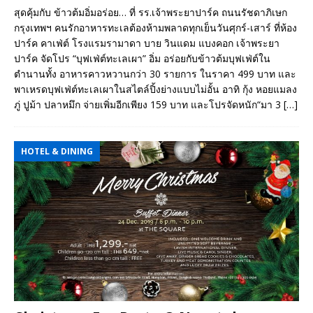
สุดคุ้มกับ ข้าวต้มอิ่มอร่อย… ที่ รร.เจ้าพระยาปาร์ค ถนนรัชดาภิเษก
กรุงเทพฯ คนรักอาหารทะเลต้องห้ามพลาดทุกเย็นวันศุกร์-เสาร์ ที่ห้อง
ปาร์ค คาเฟ่ต์ โรงแรมรามาดา บาย วินแดม แบงคอก เจ้าพระยา
ปาร์ค จัดโปร “บุฟเฟ่ต์ทะเลเผา” อิ่ม อร่อยกับข้าวต้มบุฟเฟ่ต์ใน
ตำนานทั้ง อาหารคาวหวานกว่า 30 รายการ ในราคา 499 บาท และ
พาเหรดบุฟเฟ่ต์ทะเลเผาในสไตล์ปิ้งย่างแบบไม่อั้น อาทิ กุ้ง หอยแมลง
ภู่ ปูม้า ปลาหมึก จ่ายเพิ่มอีกเพียง 159 บาท และโปรจัดหนัก“มา 3
[…]
HOTEL & DINING