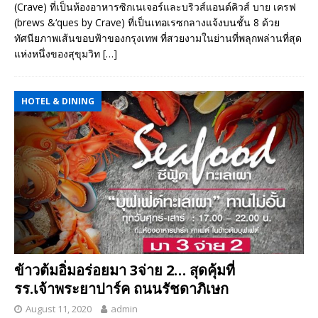
(Crave) ที่เป็นห้องอาหารซิกเนเจอร์และบริวส์แอนด์คิวส์ บาย เครฟ
(brews &‘ques by Crave) ที่เป็นเทอเรซกลางแจ้งบนชั้น 8 ด้วย
ทัศนียภาพเส้นขอบฟ้าของกรุงเทพ ที่สวยงามในย่านที่พลุกพล่านที่สุด
แห่งหนึ่งของสุขุมวิท
[…]
HOTEL & DINING
ข้าวต้มอิ่มอร่อยมา 3จ่าย 2… สุดคุ้มที่
รร.เจ้าพระยาปาร์ค ถนนรัชดาภิเษก
August 11, 2020
admin