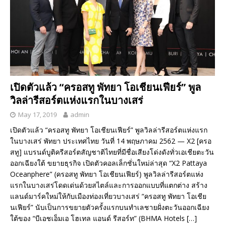
เปิดตัวแล้ว “ครอสทู พัทยา โอเชียนเฟียร์” พูล
วิลล่ารีสอร์ตแห่งแรกในบางเสร่
May 17, 2019
admin
เปิดตัวแล้ว “ครอสทู พัทยา โอเชียนเฟียร์” พูลวิลล่ารีสอร์ตแห่งแรก
ในบางเสร่ พัทยา ประเทศไทย วันที่ 14 พฤษภาคม 2562 — X2 [ครอ
สทู] แบรนด์บูติครีสอร์ตสัญชาติไทยที่มีชื่อเสียงโด่งดังทั่วเอเชียตะวัน
ออกเฉียงใต้ ขยายธุรกิจ เปิดตัวคอลเล็กชั่นใหม่ล่าสุด “X2 Pattaya
Oceanphere” (ครอสทู พัทยา โอเชียนเฟียร์) พูลวิลล่ารีสอร์ตแห่ง
แรกในบางเสร่โดดเด่นด้วยสไตล์และการออกแบบที่แตกต่าง สร้าง
แลนด์มาร์คใหม่ให้กับเมืองท่องเที่ยวบางเสร่ “ครอสทู พัทยา โอเชีย
นเฟียร์” นับเป็นการขยายตัวครั้งแรกบนทำเลชายฝั่งตะวันออกเฉียง
ใต้ของ “บีเอชเอ็มเอ โฮเทล แอนด์ รีสอร์ท” (BHMA Hotels
[…]