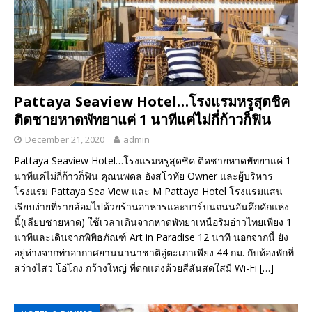
Pattaya Seaview Hotel…โรงแรมหรูสุดชิค
ติดชายหาดพัทยาแค่ 1 นาทีแค่ไม่กี่ก้าวก็ฟิน
December 21, 2020
admin
Pattaya Seaview Hotel…โรงแรมหรูสุดชิค ติดชายหาดพัทยาแค่ 1
นาทีแค่ไม่กี่ก้าวก็ฟิน คุณนพดล อังสโวทัย Owner และผู้บริหาร
โรงแรม Pattaya Sea View และ M Pattaya Hotel โรงแรมแสน
เรียบง่ายที่รายล้อมไปด้วยร้านอาหารและบาร์บนถนนอันคึกคักแห่ง
นี้(เลียบชายหาด) ใช้เวลาเดินจากหาดพัทยาเหนือริมอ่าวไทยเพียง 1
นาทีและเดินจากพิพิธภัณฑ์ Art in Paradise 12 นาที นอกจากนี้ ยัง
อยู่ห่างจากท่าอากาศยานนานาชาติอู่ตะเภาเพียง 44 กม. กับห้องพักที่
สว่างไสว โอ่โถง กว้างใหญ่ ที่ตกแต่งด้วยสีสันสดใสมี Wi-Fi
[…]