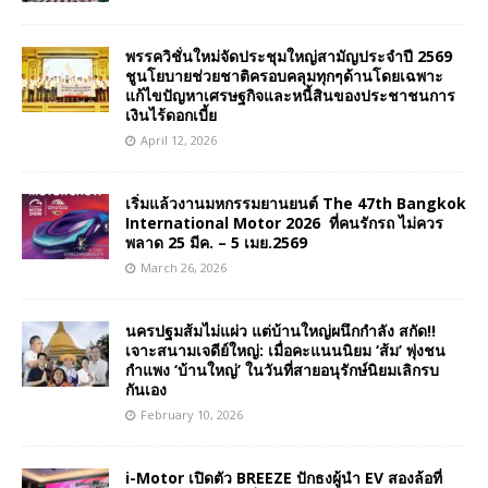
พรรควิชั่นใหม่จัดประชุมใหญ่สามัญประจำปี 2569
ชูนโยบายช่วยชาติครอบคลุมทุกๆด้านโดยเฉพาะ
แก้ไขปัญหาเศรษฐกิจและหนี้สินของประชาชนการ
เงินไร้ดอกเบี้ย
April 12, 2026
เริ่มแล้วงานมหกรรมยานยนต์ The 47th Bangkok
International Motor 2026 ที่คนรักรถ ไม่ควร
พลาด 25 มีค. – 5 เมย.2569
March 26, 2026
นครปฐมส้มไม่แผ่ว แต่บ้านใหญ่ผนึกกำลัง สกัด!!
เจาะสนามเจดีย์ใหญ่: เมื่อคะแนนนิยม ‘ส้ม’ พุ่งชน
กำแพง ‘บ้านใหญ่’ ในวันที่สายอนุรักษ์นิยมเลิกรบ
กันเอง
February 10, 2026
i-Motor เปิดตัว BREEZE ปักธงผู้นำ EV สองล้อที่