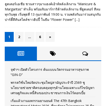
ฮูตเตอร์เอเชีย ชวนสาวๆมาแฮงค์เอ้าท์หลังเลิกงาน “Manicure &
Margaritas” ทำเล็บ พร้อมจิบมาร์การิต้าหลังเลิกงาน ที่ฮูตเตอร์ สีลม
ทุกวันพุธ เริ่มพุธที่ 13 กุมภาพันธ์ 19:00 น. รวมพลังกันมาร่วมสนุกกับ
ปาร์ตี้สีสันสไตล์ชาวฮิปปี้ ในธีม “Flower Power”
[…]
1
2
…
6
»
จุฬาฯ เปิดตัวโครงการ ต้นแบบนวัตกรรมอาหารสุขภาพ
“GIN-D”
พรรควิชั่นใหม่จัดประชุมใหญ่สามัญประจำปี 2569 ชู
นโยบายช่วยชาติครอบคลุมทุกๆด้านโดยเฉพาะแก้ไขปัญหา
เศรษฐกิจและหนี้สินของประชาชนการเงินไร้ดอกเบี้ย
เริ่มแล้วงานมหกรรมยานยนต์ The 47th Bangkok
International Motor 2026 ที่คนรักรถ ไม่ควรพลาด 25 มีค.