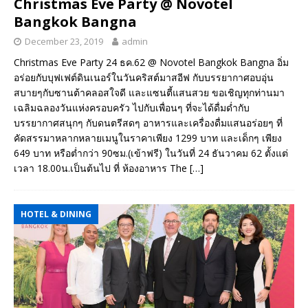
Christmas Eve Party @ Novotel
Bangkok Bangna
December 23, 2019
admin
Christmas Eve Party 24 ธค.62 @ Novotel Bangkok Bangna อิ่ม
อร่อยกับบุฟเฟต์ดินเนอร์ในวันคริสต์มาสอีฟ กับบรรยากาศอบอุ่น
สบายๆกับซานต้าคลอสใจดี และแซนตี้แสนสวย ขอเชิญทุกท่านมา
เฉลิมฉลองวันแห่งครอบครัว ไปกับเพื่อนๆ ที่จะได้ดื่มด่ำกับ
บรรยากาศสนุกๆ กับดนตรีสดๆ อาหารและเครื่องดื่มแสนอร่อยๆ ที่
คัดสรรมาหลากหลายเมนูในราคาเพียง 1299 บาท และเด็กๆ เพียง
649 บาท หรือต่ำกว่า 90ซม.(เข้าฟรี) ในวันที่ 24 ธันวาคม 62 ตั้งแต่
เวลา 18.00น.เป็นต้นไป ที่ ห้องอาหาร The
[…]
HOTEL & DINING