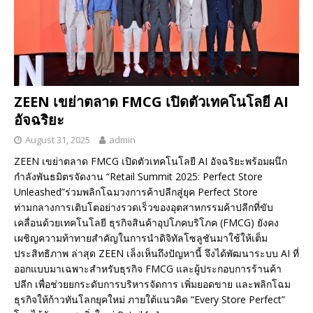
ZEEN เขย่าตลาด FMCG เปิดตัวเทคโนโลยี AI
อัจฉริยะ
August 31, 2025
admin
ZEEN เขย่าตลาด FMCG เปิดตัวเทคโนโลยี AI อัจฉริยะพร้อมผนึก
กำลังพันธมิตรจัดงาน “Retail Summit 2025: Perfect Store
Unleashed”ร่วมพลิกโฉมวงการค้าปลีกสู่ยุค Perfect Store
ท่ามกลางการเติบโตอย่างรวดเร็วของอุตสาหกรรมค้าปลีกที่ขับ
เคลื่อนด้วยเทคโนโลยี ธุรกิจสินค้าอุปโภคบริโภค (FMCG) ยังคง
เผชิญความท้าทายสำคัญในการนำดิจิทัลโซลูชันมาใช้ให้เต็ม
ประสิทธิภาพ ล่าสุด ZEEN เล็งเห็นถึงปัญหานี้ จึงได้พัฒนาระบบ AI ที่
ออกแบบมาเฉพาะสำหรับธุรกิจ FMCG และผู้ประกอบการร้านค้า
ปลีก เพื่อช่วยยกระดับการบริหารจัดการ เพิ่มยอดขาย และพลิกโฉม
ธุรกิจให้ก้าวทันโลกยุคใหม่ ภายใต้แนวคิด “Every Store Perfect”