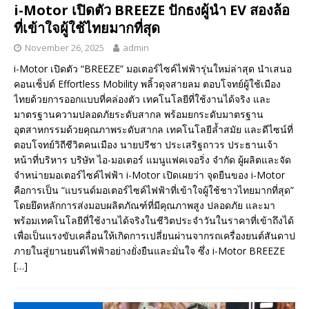
i-Motor เปิดตัว BREEZE ปักธงผู้นำ EV สองล้อ
ที่เข้าใจผู้ใช้ไทยมากที่สุด
November 26, 2025
admin
i-Motor เปิดตัว “BREEZE” มอเตอร์ไซค์ไฟฟ้ารุ่นใหม่ล่าสุด นำเสนอ
คอนเซ็ปต์ Effortless Mobility พลิ้วดุจสายลม ตอบโจทย์ผู้ใช้เมือง
ไทยด้วยการออกแบบที่คล่องตัว เทคโนโลยีที่ใช้งานได้จริง และ
มาตรฐานความปลอดภัยระดับสากล พร้อมยกระดับมาตรฐาน
อุตสาหกรรมด้วยคุณภาพระดับสากล เทคโนโลยีล้ำสมัย และดีไซน์ที่
ตอบโจทย์วิถีชีวิตคนเมือง นายปรีชา ประเสริฐถาวร ประธานเจ้า
หน้าที่บริหาร บริษัท ไอ-มอเตอร์ แมนูแฟคเจอริ่ง จำกัด ผู้ผลิตและจัด
จำหน่ายมอเตอร์ไซค์ไฟฟ้า i-Motor เปิดเผยว่า จุดยืนของ i-Motor
คือการเป็น “แบรนด์มอเตอร์ไซค์ไฟฟ้าที่เข้าใจผู้ใช้ชาวไทยมากที่สุด”
โดยยึดหลักการส่งมอบผลิตภัณฑ์ที่มีคุณภาพสูง ปลอดภัย และมา
พร้อมเทคโนโลยีที่ใช้งานได้จริงในชีวิตประจำวันในราคาที่เข้าถึงได้
เพื่อเป็นแรงขับเคลื่อนให้เกิดการเปลี่ยนผ่านจากรถเครื่องยนต์สันดาป
ภายในสู่ยานยนต์ไฟฟ้าอย่างยั่งยืนและมั่นใจ ซึ่ง i-Motor BREEZE
[…]