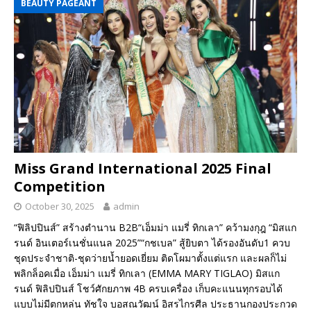
BEAUTY PAGEANT
Miss Grand International 2025 Final
Competition
October 30, 2025
admin
“ฟิลิปปินส์” สร้างตำนาน B2B“เอ็มม่า แมรี่ ทิกเลา” คว้ามงกุฎ “มิสแก
รนด์ อินเตอร์เนชั่นแนล 2025”“กชเบล” สู้ยิบตา ได้รองอันดับ1 ควบ
ชุดประจำชาติ-ชุดว่ายน้ำยอดเยี่ยม ติดโผมาตั้งแต่แรก และผลก็ไม่
พลิกล็อคเมื่อ เอ็มม่า แมรี่ ทิกเลา (EMMA MARY TIGLAO) มิสแก
รนด์ ฟิลิปปินส์ โชว์ศักยภาพ 4B ครบเครื่อง เก็บคะแนนทุกรอบได้
แบบไม่มีตกหล่น ทัชใจ บอสณวัฒน์ อิสรไกรศีล ประธานกองประกวด