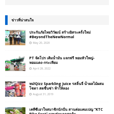
ข่าวที่น่าสนใจ
ประกันภัยไทยวิวัฒน์ สร้างอิสระครั้งใหม่
#BeyondTheNewNormal
May 20, 2020
PT จัดโปร เติมน้ำมัน แจกฟรี หอมหัวใหญ่-
หอมแดง-กระเทียม
April 28, 2022
หม่!Qizz Sparkling Juice รสลิ้นจี่ น้ำผลไม้ผสม
โซดา สดชื่นซ่า ท้าให้ลอง
August 31, 2019
เคทีซีเอาใจสมาชิกนักปั่น สานต่อแคมเปญ “KTC
Bike Fest” มอบส่วนลดสุดคุ้ม