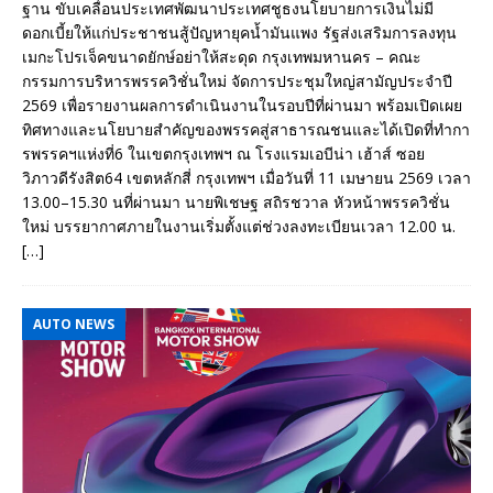
ฐาน ขับเคลื่อนประเทศพัฒนาประเทศชูธงนโยบายการเงินไม่มี
ดอกเบี้ยให้แก่ประชาชนสู้ปัญหายุคน้ำมันแพง รัฐส่งเสริมการลงทุน
เมกะโปรเจ็คขนาดยักษ์อย่าให้สะดุด กรุงเทพมหานคร – คณะ
กรรมการบริหารพรรควิชั่นใหม่ จัดการประชุมใหญ่สามัญประจำปี
2569 เพื่อรายงานผลการดำเนินงานในรอบปีที่ผ่านมา พร้อมเปิดเผย
ทิศทางและนโยบายสำคัญของพรรคสู่สาธารณชนและได้เปิดที่ทำกา
รพรรคฯแห่งที่6 ในเขตกรุงเทพฯ ณ โรงแรมเอบีน่า เฮ้าส์ ซอย
วิภาวดีรังสิต64 เขตหลักสี่ กรุงเทพฯ เมื่อวันที่ 11 เมษายน 2569 เวลา
13.00–15.30 นที่ผ่านมา นายพิเชษฐ สถิรชวาล หัวหน้าพรรควิชั่น
ใหม่ บรรยากาศภายในงานเริ่มตั้งแต่ช่วงลงทะเบียนเวลา 12.00 น.
[…]
AUTO NEWS