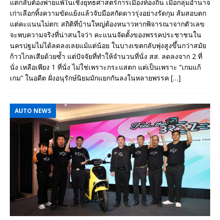
แต่กลับต้องพ่ายแพ้ในเชิงยุทธศาสตร์การเมืองท้องถิ่น เมื่อกลุ่มอำนาจ
เก่าเลือกทิ้งความขัดแย้งแล้วจับมือสกัดดาวรุ่งอย่างรัดกุม ส้มสอบตก
แต่คะแนนไม่ตก: สถิติที่บ้านใหญ่ต้องหนาวหากพิจารณาจากตัวเลข
จะพบความจริงที่น่าสนใจว่า คะแนนจัดตั้งของพรรคประชาชนใน
นครปฐมไม่ได้ลดลงเลยแม้แต่น้อย ในบางเขตกลับพุ่งสูงขึ้นกว่าสมัย
ก้าวไกลเสียด้วยซ้ำ แต่ปัจจัยที่ทำให้จำนวนที่นั่ง สส. ลดลงจาก 2 ที่
นั่ง เหลือเพียง 1 ที่นั่ง ไม่ใช่เพราะกระแสตก แต่เป็นเพราะ “เกมแก้
เกม” ในอดีต ฝั่งอนุรักษ์นิยมมักแยกกันลงในหลายพรรค
[…]
AUTO NEWS