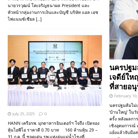
นายวรวุฒน์ โตเจริญธนาผล President และ
หัวหน้ากลุ่มงานการเงินและบัญชี บริษัท แอล เอช
ไฟแนนซ์เชียล
[...]
นครปฐมส้
เจดีย์ใหญ
ที่สายอนุ
February 10,
นครปฐมส้มไม่แผ
‘บ้านใหญ่’ ในว
July 25, 2025
0
ครั้ง หลังผลก
HANN เครือรพ. มุกดาหารอินเตอร์ฯ ใจถึง เปิดจอง
เชิงอุดมการณ์ แ
หุ้นไอพีโอ ราคาดี 0.70 บาท 160 ล้านหุ้น 29 –
แย้งแล้วจับมือ
31 ก.ค. นี้ ชูจุดเด่น รพ.แห่งลุ่มแม่น้ำโขงที่