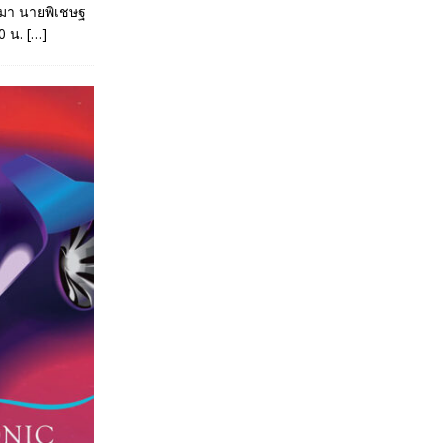
านมา นายพิเชษฐ
00 น.
[…]