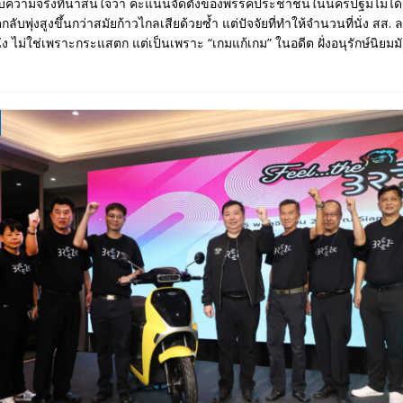
บความจริงที่น่าสนใจว่า คะแนนจัดตั้งของพรรคประชาชนในนครปฐมไม่ได้
ับพุ่งสูงขึ้นกว่าสมัยก้าวไกลเสียด้วยซ้ำ แต่ปัจจัยที่ทำให้จำนวนที่นั่ง สส. ล
่นั่ง ไม่ใช่เพราะกระแสตก แต่เป็นเพราะ “เกมแก้เกม” ในอดีต ฝั่งอนุรักษ์นิย