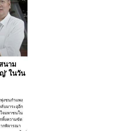
ะสนาม
ญ่’ ในวัน
’ พุ่งชนกำแพง
กลับมาระอุอีก
รองใจมหาชนใน
อกทิ้งความขัด
วหากพิจารณา