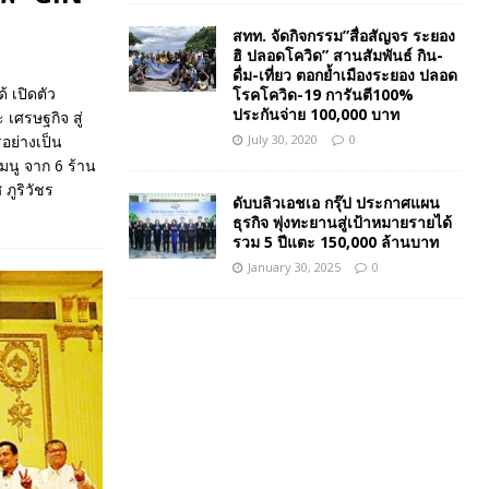
สทท. จัดกิจกรรม”สื่อสัญจร ระยอง
ฮิ ปลอดโควิด” สานสัมพันธ์ กิน-
ดื่ม-เที่ยว ตอกย้ำเมืองระยอง ปลอด
 เปิดตัว
โรคโควิด-19 การันตี100%
ประกันจ่าย 100,000 บาท
เศรษฐกิจ สู่
July 30, 2020
0
อย่างเป็น
มนู จาก 6 ร้าน
ภูริวัชร
ดับบลิวเอชเอ กรุ๊ป ประกาศแผน
ธุรกิจ พุ่งทะยานสู่เป้าหมายรายได้
รวม 5 ปีแตะ 150,000 ล้านบาท
January 30, 2025
0