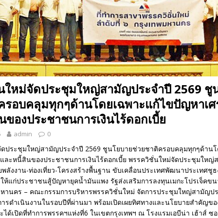
่นใหม่จัดประชุมใหญ่สามัญประจำปี 2569 ช
ิครอบคลุมทุกๆด้านโดยเฉพาะแก้ไขปัญหาเศ
ินของประชาชนการเงินไร้ดอกเบี้ย
6
admin
0
่จัดประชุมใหญ่สามัญประจำปี 2569 ชูนโยบายช่วยชาติครอบคลุมทุกๆด้าน
และหนี้สินของประชาชนการเงินไร้ดอกเบี้ย พรรควิชั่นใหม่จัดประชุมใหญ่
พลังงาน-ท่องเที่ยว-โครงสร้างพื้นฐาน ขับเคลื่อนประเทศพัฒนาประเทศช
ี้ยให้แก่ประชาชนสู้ปัญหายุคน้ำมันแพง รัฐส่งเสริมการลงทุนเมกะโปรเจ็คขนา
มหานคร – คณะกรรมการบริหารพรรควิชั่นใหม่ จัดการประชุมใหญ่สามัญปร
การดำเนินงานในรอบปีที่ผ่านมา พร้อมเปิดเผยทิศทางและนโยบายสำคัญของ
้เปิดที่ทำการพรรคฯแห่งที่6 ในเขตกรุงเทพฯ ณ โรงแรมเอบีน่า เฮ้าส์ ซอ