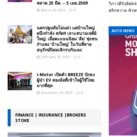
พลาด 25 มีค. – 5 เมย.2569
วิภาวดีรังสิต6
สถิรชวาล หัวห
March 26, 2026
0
นครปฐมส้มไม่แผ่ว แต่บ้านใหญ่
AUTO NEWS
ผนึกกำลัง สกัด!! เจาะสนามเจดีย์
ใหญ่: เมื่อคะแนนนิยม ‘ส้ม’ พุ่งชน
กำแพง ‘บ้านใหญ่’ ในวันที่สาย
อนุรักษ์นิยมเลิกรบกันเอง
February 10, 2026
0
i-Motor เปิดตัว BREEZE ปักธง
ผู้นำ EV สองล้อที่เข้าใจผู้ใช้ไทย
มากที่สุด
November 26, 2025
0
FINANCE | INSURANCE |BROKERS
STOKE