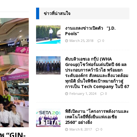
ข่าวที่น่าสนใจ
งานแถลงข่าวเปิดตัว “J.D.
Pools”
March 25, 2018
0
ดับบลิวเอชเอ กรุ๊ป (WHA
Group)โชว์ฟอร์มเด่นปิดปี 66 ผล
ประกอบการคว้านิวไฮ พร้อมยก
ระดับองค์กร สังคมและสิ่งแวดล้อม
ทุกมิติ มั่นใจพิชิตเป้าหมายก้าวสู่
การเป็น Tech Company ในปี 67
February 1, 2024
0
พิธีเปิดงาน “โครงการพลังงานและ
เทคโนโลยีที่ยั่งยืนแห่งเอเชีย
2560” อย่างยิ่ง
March 8, 2017
0
พ “GIN-