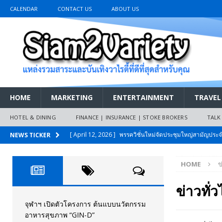
CALENDAR
CONTACT US
ABOUT US
HOME
MARKETING
ENTERTAINMENT
TRAVEL
HOTEL & DINING
FINANCE | INSURANCE | STOKE BROKERS
TALK
[ April 12, 2026 ]
พรรควิชั่นใหม่จัดประชุมใหญ่สามัญปร
NEWS TICKER
และหนี้สินของประชาชนการเงินไร้ดอกเบี้ย
PR NEWS
HOME
ข
[ March 26, 2026 ]
เริ่มแล้วงานมหกรรมยานยนต์ The 47th
เมย.2569
AUTO NEWS
ข่าวทั่
[ February 10, 2026 ]
นครปฐมส้มไม่แผ่ว แต่บ้านใหญ่ผนึกกำ
จุฬาฯ เปิดตัวโครงการ ต้นแบบนวัตกรรม
อาหารสุขภาพ “GIN-D”
วันที่สายอนุรักษ์นิยมเลิกรบกันเอง
PR NEWS