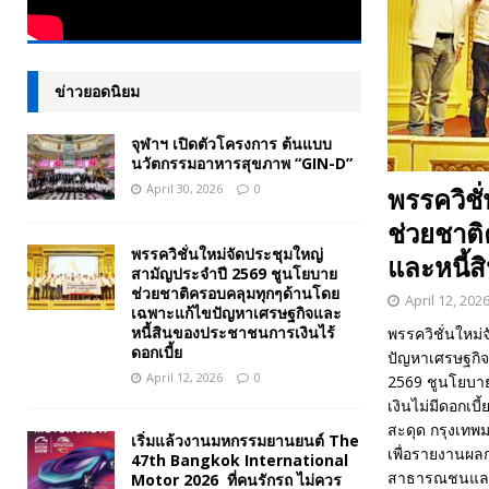
ข่าวยอดนิยม
จุฬาฯ เปิดตัวโครงการ ต้นแบบ
นวัตกรรมอาหารสุขภาพ “GIN-D”
April 30, 2026
0
พรรควิชั
ช่วยชาต
พรรควิชั่นใหม่จัดประชุมใหญ่
และหนี้ส
สามัญประจำปี 2569 ชูนโยบาย
ช่วยชาติครอบคลุมทุกๆด้านโดย
April 12, 202
เฉพาะแก้ไขปัญหาเศรษฐกิจและ
หนี้สินของประชาชนการเงินไร้
พรรควิชั่นใหม
ดอกเบี้ย
ปัญหาเศรษฐกิจ
April 12, 2026
0
2569 ชูนโยบาย
เงินไม่มีดอกเบ
สะดุด กรุงเทพ
เริ่มแล้วงานมหกรรมยานยนต์ The
เพื่อรายงานผล
47th Bangkok International
สาธารณชนและได
Motor 2026 ที่คนรักรถ ไม่ควร