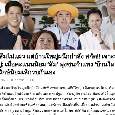
มไม่แผ่ว แต่บ้านใหญ่ผนึกกำลัง สกัด!! เจา
่: เมื่อคะแนนนิยม ‘ส้ม’ พุ่งชนกำแพง ‘บ้านให
รักษ์นิยมเลิกรบกันเอง
 2026
admin
0
่ว แต่บ้านใหญ่ผนึกกำลัง สกัด!! เจาะสนามเจดีย์ใหญ่: เมื่อคะแนนนิยม ‘ส้ม
ันที่สายอนุรักษ์นิยมเลิกรบกันเอง นครปฐม – สมรภูมิการเมืองเมืองเจดีย์ใหญ่
ารเลือกตั้งและประชามติสะท้อนภาพชัดว่า “พรรคประชาชน” (ส้ม) ยังคงค
ต่กลับต้องพ่ายแพ้ในเชิงยุทธศาสตร์การเมืองท้องถิ่น เมื่อกลุ่มอำนาจเก่าเลื
สกัดดาวรุ่งอย่างรัดกุม ส้มสอบตกแต่คะแนนไม่ตก: สถิติที่บ้านใหญ่ต้องหนา