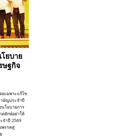
ูนโยบาย
รษฐกิจ
โดยเฉพาะแก้ไข
สามัญประจำปี
ูธงนโยบายการ
ดยักษ์อย่าให้
ะจำปี 2569
พรรคสู่
ย