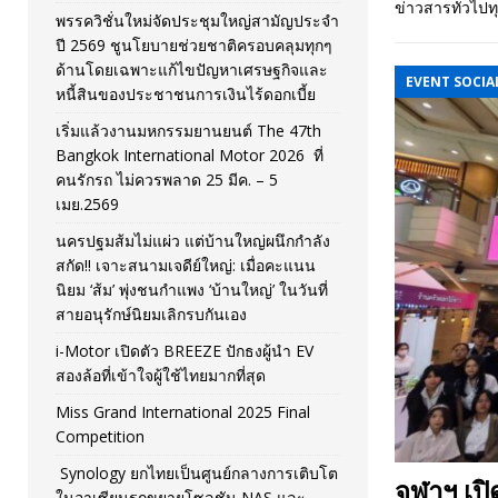
ข่าวสารทั่วไปท
พรรควิชั่นใหม่จัดประชุมใหญ่สามัญประจำ
[ November 26, 2025 ]
i-Motor เปิดตัว BREEZE ปักธงผู้นำ
ปี 2569 ชูนโยบายช่วยชาติครอบคลุมทุกๆ
ด้านโดยเฉพาะแก้ไขปัญหาเศรษฐกิจและ
[ April 30, 2026 ]
จุฬาฯ เปิดตัวโครงการ ต้นแบบนวัตกรร
EVENT SOCIAL
หนี้สินของประชาชนการเงินไร้ดอกเบี้ย
เริ่มแล้วงานมหกรรมยานยนต์ The 47th
Bangkok International Motor 2026 ที่
คนรักรถ ไม่ควรพลาด 25 มีค. – 5
เมย.2569
นครปฐมส้มไม่แผ่ว แต่บ้านใหญ่ผนึกกำลัง
สกัด!! เจาะสนามเจดีย์ใหญ่: เมื่อคะแนน
นิยม ‘ส้ม’ พุ่งชนกำแพง ‘บ้านใหญ่’ ในวันที่
สายอนุรักษ์นิยมเลิกรบกันเอง
i-Motor เปิดตัว BREEZE ปักธงผู้นำ EV
สองล้อที่เข้าใจผู้ใช้ไทยมากที่สุด
Miss Grand International 2025 Final
Competition
Synology ยกไทยเป็นศูนย์กลางการเติบโต
จุฬาฯ เ
ในอาเซียนรุกขยายโซลูชัน NAS และ