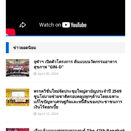
ข่าวยอดนิยม
จุฬาฯ เปิดตัวโครงการ ต้นแบบนวัตกรรมอาหาร
สุขภาพ “GIN-D”
April 30, 2026
พรรควิชั่นใหม่จัดประชุมใหญ่สามัญประจำปี 2569
ชูนโยบายช่วยชาติครอบคลุมทุกๆด้านโดยเฉพาะ
แก้ไขปัญหาเศรษฐกิจและหนี้สินของประชาชนการ
เงินไร้ดอกเบี้ย
April 12, 2026
เริ่มแล้วงานมหกรรมยานยนต์ The 47th Bangkok