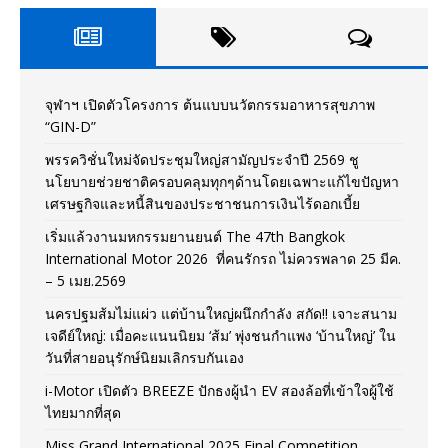
จุฬาฯ เปิดตัวโครงการ ต้นแบบนวัตกรรมอาหารสุขภาพ
“GIN-D”
พรรควิชั่นใหม่จัดประชุมใหญ่สามัญประจำปี 2569 ชู
นโยบายช่วยชาติครอบคลุมทุกๆด้านโดยเฉพาะแก้ไขปัญหา
เศรษฐกิจและหนี้สินของประชาชนการเงินไร้ดอกเบี้ย
เริ่มแล้วงานมหกรรมยานยนต์ The 47th Bangkok
International Motor 2026 ที่คนรักรถ ไม่ควรพลาด 25 มีค.
– 5 เมย.2569
นครปฐมส้มไม่แผ่ว แต่บ้านใหญ่ผนึกกำลัง สกัด!! เจาะสนาม
เจดีย์ใหญ่: เมื่อคะแนนนิยม ‘ส้ม’ พุ่งชนกำแพง ‘บ้านใหญ่’ ใน
วันที่สายอนุรักษ์นิยมเลิกรบกันเอง
i-Motor เปิดตัว BREEZE ปักธงผู้นำ EV สองล้อที่เข้าใจผู้ใช้
ไทยมากที่สุด
Miss Grand International 2025 Final Competition