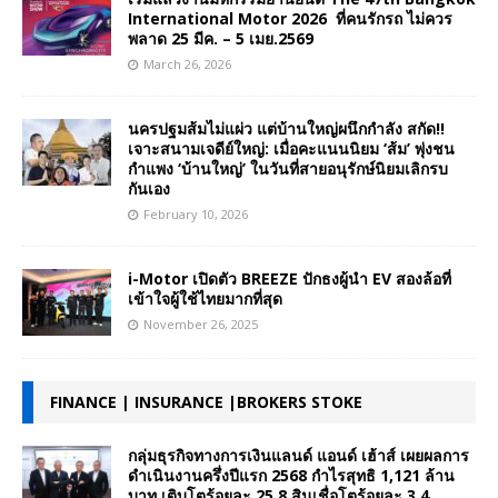
International Motor 2026 ที่คนรักรถ ไม่ควร
พลาด 25 มีค. – 5 เมย.2569
March 26, 2026
นครปฐมส้มไม่แผ่ว แต่บ้านใหญ่ผนึกกำลัง สกัด!!
เจาะสนามเจดีย์ใหญ่: เมื่อคะแนนนิยม ‘ส้ม’ พุ่งชน
กำแพง ‘บ้านใหญ่’ ในวันที่สายอนุรักษ์นิยมเลิกรบ
กันเอง
February 10, 2026
i-Motor เปิดตัว BREEZE ปักธงผู้นำ EV สองล้อที่
เข้าใจผู้ใช้ไทยมากที่สุด
November 26, 2025
FINANCE | INSURANCE |BROKERS STOKE
กลุ่มธุรกิจทางการเงินแลนด์ แอนด์ เฮ้าส์ เผยผลการ
ดำเนินงานครึ่งปีแรก 2568 กำไรสุทธิ 1,121 ล้าน
บาท เติบโตร้อยละ 25.8 สินเชื่อโตร้อยละ 3.4