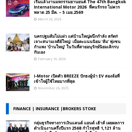
เริ่มแล้วงานมหกรรมยานยนต์ The 47th Bangkok
International Motor 2026 ที่คนรักรถ ไม่ควร
พลาด 25 มีค. – 5 เมย.2569
March 26, 2026
นครปฐมส้มไม่แผ่ว แต่บ้านใหญ่ผนึกกำลัง สกัด!!
เจาะสนามเจดีย์ใหญ่: เมื่อคะแนนนิยม ‘ส้ม’ พุ่งชน
กำแพง ‘บ้านใหญ่’ ในวันที่สายอนุรักษ์นิยมเลิกรบ
กันเอง
February 10, 2026
i-Motor เปิดตัว BREEZE ปักธงผู้นำ EV สองล้อที่
เข้าใจผู้ใช้ไทยมากที่สุด
November 26, 2025
FINANCE | INSURANCE |BROKERS STOKE
กลุ่มธุรกิจทางการเงินแลนด์ แอนด์ เฮ้าส์ เผยผลการ
ดำเนินงานครึ่งปีแรก 2568 กำไรสุทธิ 1,121 ล้าน