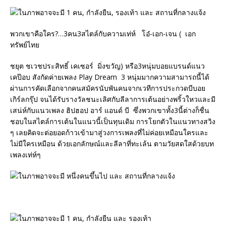
พวกเขาคือใคร?…3คน3สไตล์กับความเท่ห์ โอ๋-เอก-เจน ( เอก
ทรัพย์ไทย
ชยุต ชเวชประสิทธิ์ เคเซอร์ มิ่งขวัญ) หรือ3หนุ่มบอยแบรนด์แนว
เคป๊อบ สังกัดค่ายเพลง Play Dream 3 หนุ่มมากความสามารถนี้ได้
ผ่านการคัดเลือกจากคนสมัครนับพันคนจากเวทีการประกวดบีบอย
เกิร์ลกรุ๊ป จนได้รับรางวัลชนะเลิศกับลีลาการเต้นอย่างพริ้วใหวและมี
เสน่ห์กับแนวเพลง ฮิปฮอป อาร์ แอนด์ บี ซึ่งพวกเขาทั้ง3นี้ต่างก็ชื่น
ชอบในสไตล์การเต้นในแนวนี้เป็นทุนเดิม การโยกตัวในแนวทางสวิง
ๆ เลยคิดจะต่อยอดก้าวเข้ามาสู่วงการเพลงที่ไม่ค่อยเหมือนใครและ
ไม่มีใครเหมือน ด้วยเอกลักษณ์และลีลาที่ทะเล้น ตามวัยสดใสด้วยบท
เพลงเท่ห์ๆ