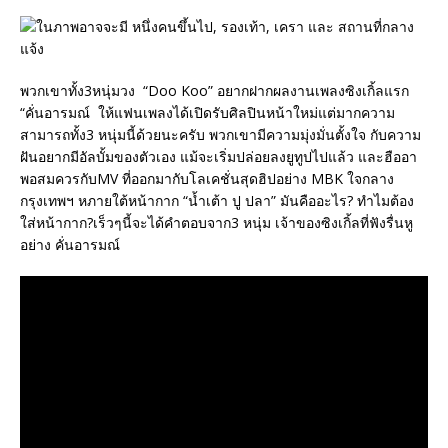
พวกเขาทั้ง3หนุ่มวง “Doo Koo” อยากฝากผลงานเพลงซิงเกิ้ลแรก
“คั่นอารมณ์ ให้แฟนเพลงได้เปิดรับศิลปินหน้าใหม่แต่มากความ
สามารถทั้ง3 หนุ่มนี้ด้วยนะครับ พวกเขามีความมุ่งมั่นตั้งใจ กับความ
ฝันอยากมีอัลบั้มของตัวเอง แม้จะเริ่มปล่อยลงยูทูปไปแล้ว และฮืออา
พอสมควรกับMV ที่ออกมากับโลเคชั่นสุดฮิปอย่าง MBK ใจกลาง
กรุงเทพฯ หภายใต้หน้ากาก “น้ำเต้า ปู ปลา” มันคืออะไร? ทำไมต้อง
ใส่หน้ากาก?เร็วๆนี้จะได้คำตอบจาก3 หนุ่ม เจ้าของซิงเกิ้ลที่ฟังรื่นหู
อย่าง คั่นอารมณ์