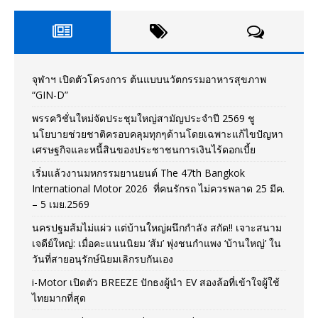
จุฬาฯ เปิดตัวโครงการ ต้นแบบนวัตกรรมอาหารสุขภาพ
“GIN-D”
พรรควิชั่นใหม่จัดประชุมใหญ่สามัญประจำปี 2569 ชู
นโยบายช่วยชาติครอบคลุมทุกๆด้านโดยเฉพาะแก้ไขปัญหา
เศรษฐกิจและหนี้สินของประชาชนการเงินไร้ดอกเบี้ย
เริ่มแล้วงานมหกรรมยานยนต์ The 47th Bangkok
International Motor 2026 ที่คนรักรถ ไม่ควรพลาด 25 มีค.
– 5 เมย.2569
นครปฐมส้มไม่แผ่ว แต่บ้านใหญ่ผนึกกำลัง สกัด!! เจาะสนาม
เจดีย์ใหญ่: เมื่อคะแนนนิยม ‘ส้ม’ พุ่งชนกำแพง ‘บ้านใหญ่’ ใน
วันที่สายอนุรักษ์นิยมเลิกรบกันเอง
i-Motor เปิดตัว BREEZE ปักธงผู้นำ EV สองล้อที่เข้าใจผู้ใช้
ไทยมากที่สุด