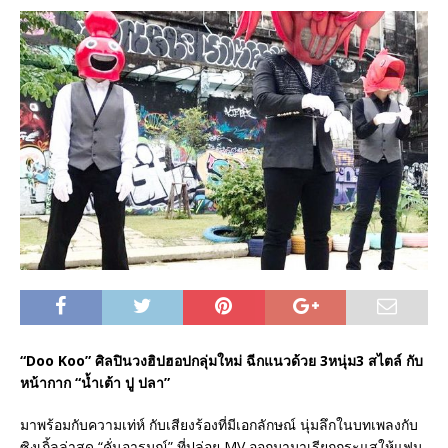
“Doo Koo”
ศิลปินวงฮิปฮอปกลุ่มใหม่ ฉีกแนวด้วย 3
หนุ่ม3
สไตล์ กับ
หน้ากาก “น้ำเต้า ปู ปลา”
มาพร้อมกับความเท่ห์ กับเสียงร้องที่มีเอกลักษณ์ นุ่มลึกในบทเพลงกับ
ซิงเกิ้ลล่าสุด “คั่นอารมณ์” ที่ปล่อย MV ออกมามาเรียกกระแสให้แฟน