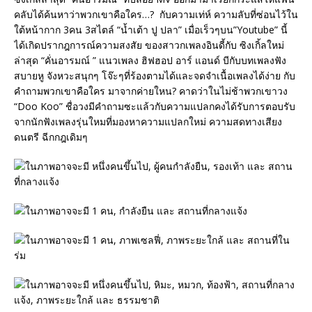
คลับได้ค้นหาว่าพวกเขาคือใคร…? กับความเท่ห์ ความลับที่ซ่อนไว้ใน
ใต้หน้ากาก 3คน 3สไตล์ “น้ำเต้า ปู ปลา” เมื่อเร็วๆบน”Youtube” นี้
ได้เกิดปรากฎการณ์ความสงสัย ของสาวกเพลงอินดี้กับ ซิงเกิ้ลใหม่
ล่าสุด “คั่นอารมณ์ ” แนวเพลง ฮิฟฮอป อาร์ แอนด์ บีกับบทเพลงฟัง
สบายหู จังหวะสนุกๆ โจ๊ะๆที่ร้องตามได้และจดจำเนื้อเพลงได้ง่าย กับ
คำถามพวกเขาคือใคร มาจากค่ายใหน? คาดว่าในไม่ช้าพวกเขาวง
“Doo Koo” ชื่อวงมีคำถามซะแล้วกับความแปลกคงได้รับการตอบรับ
จากนักฟังเพลงรุ่นใหมที่มองหาความแปลกใหม่ ความสดทางเสียง
ดนตรี ฉีกกฎเดิมๆ