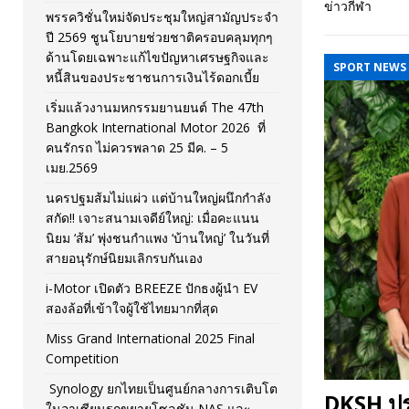
ข่าวกีฬา
พรรควิชั่นใหม่จัดประชุมใหญ่สามัญประจำ
[ November 26, 2025 ]
i-Motor เปิดตัว BREEZE ปักธงผู้นำ
ปี 2569 ชูนโยบายช่วยชาติครอบคลุมทุกๆ
ด้านโดยเฉพาะแก้ไขปัญหาเศรษฐกิจและ
[ April 30, 2026 ]
จุฬาฯ เปิดตัวโครงการ ต้นแบบนวัตกรร
SPORT NEWS
หนี้สินของประชาชนการเงินไร้ดอกเบี้ย
เริ่มแล้วงานมหกรรมยานยนต์ The 47th
Bangkok International Motor 2026 ที่
คนรักรถ ไม่ควรพลาด 25 มีค. – 5
เมย.2569
นครปฐมส้มไม่แผ่ว แต่บ้านใหญ่ผนึกกำลัง
สกัด!! เจาะสนามเจดีย์ใหญ่: เมื่อคะแนน
นิยม ‘ส้ม’ พุ่งชนกำแพง ‘บ้านใหญ่’ ในวันที่
สายอนุรักษ์นิยมเลิกรบกันเอง
i-Motor เปิดตัว BREEZE ปักธงผู้นำ EV
สองล้อที่เข้าใจผู้ใช้ไทยมากที่สุด
Miss Grand International 2025 Final
Competition
Synology ยกไทยเป็นศูนย์กลางการเติบโต
DKSH ปร
ในอาเซียนรุกขยายโซลูชัน NAS และ