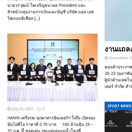
นายวรวุฒน์ โตเจริญธนาผล President และ
หัวหน้ากลุ่มงานการเงินและบัญชี บริษัท แอล เอช
ไฟแนนซ์เชียล
[...]
งานแถลง
November 15
ฮอนด้าประกาศจั
20-23 กุมภาพั
ผู้นำด้านเทคโน
เตอร์ จำกัด ส
SPORT NEWS
July 25, 2025
0
HANN เครือรพ. มุกดาหารอินเตอร์ฯ ใจถึง เปิดจอง
หุ้นไอพีโอ ราคาดี 0.70 บาท 160 ล้านหุ้น 29 –
31 ก.ค. นี้ ชูจุดเด่น รพ.แห่งลุ่มแม่น้ำโขงที่