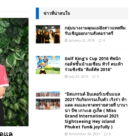
ข่าวที่น่าสนใจ
กลุ่มนางงามคุณแม่ยังสาวแทคทีม
รับเชิญออกงานสังคมราตรี
January 22, 2018
0
Golf King’s Cup 2016 ทัพนัก
กอล์ฟชั้นนำเอเชียน ทัวร์ ตบเท้า
ร่วมชิงชัย “คิงส์คัพ 2016”
July 22, 2016
0
“มิสแกรนด์ อินเตอร์เนชั่นแนล
2021”กับกิจกรรมเก็บตัว เริงร่า ท้า
แดด ลมและหาดทรายสวยที่ บานา
น่า บีซ เกาะเฮ ภูเก็ต ( Miss
Grand International 2021
Sightseeing Hey island
Phuket fun& joyfully )
ดูแล
November 20, 2021
0