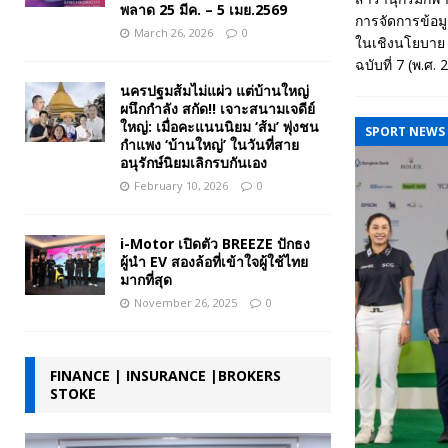
พลาด 25 มีค. – 5 เมย.2569
การจัดการข้อมู
March 26, 2026
0
ในเชิงนโยบาย 
ฉบับที่ 7 (พ.ศ
นครปฐมส้มไม่แผ่ว แต่บ้านใหญ่
ผนึกกำลัง สกัด!! เจาะสนามเจดีย์
ใหญ่: เมื่อคะแนนนิยม ‘ส้ม’ พุ่งชน
SPORT NEWS
กำแพง ‘บ้านใหญ่’ ในวันที่สาย
อนุรักษ์นิยมเลิกรบกันเอง
February 10, 2026
0
i-Motor เปิดตัว BREEZE ปักธง
ผู้นำ EV สองล้อที่เข้าใจผู้ใช้ไทย
มากที่สุด
November 26, 2025
0
FINANCE | INSURANCE |BROKERS
STOKE