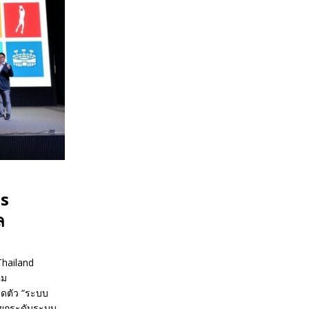
ts
ล
Thailand
คม
ิดตัว “ระบบ
รยกระดับระบบ