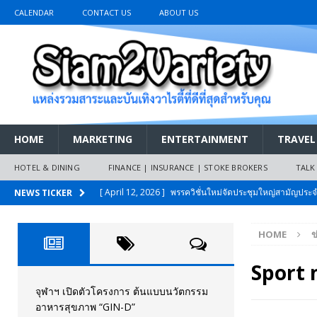
CALENDAR
CONTACT US
ABOUT US
HOME
MARKETING
ENTERTAINMENT
TRAVEL
HOTEL & DINING
FINANCE | INSURANCE | STOKE BROKERS
TALK
[ April 12, 2026 ]
พรรควิชั่นใหม่จัดประชุมใหญ่สามัญปร
NEWS TICKER
และหนี้สินของประชาชนการเงินไร้ดอกเบี้ย
PR NEWS
HOME
ข
[ March 26, 2026 ]
เริ่มแล้วงานมหกรรมยานยนต์ The 47th
เมย.2569
AUTO NEWS
Sport 
[ February 10, 2026 ]
นครปฐมส้มไม่แผ่ว แต่บ้านใหญ่ผนึกกำ
จุฬาฯ เปิดตัวโครงการ ต้นแบบนวัตกรรม
อาหารสุขภาพ “GIN-D”
วันที่สายอนุรักษ์นิยมเลิกรบกันเอง
PR NEWS