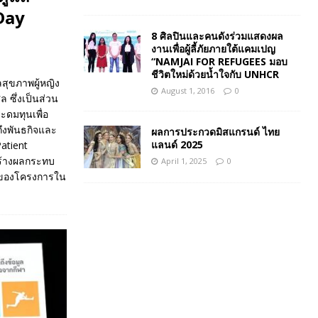
Day
8 ศิลปินและคนดังร่วมแสดงผล
งานเพื่อผู้ลี้ภัยภายใต้แคมเปญ
“NAMJAI FOR REFUGEES มอบ
ชีวิตใหม่ด้วยน้ำใจกับ UNHCR
สุขภาพผู้หญิง
August 1, 2016
0
 ซึ่งเป็นส่วน
ะดมทุนเพื่อ
ึงพันธกิจและ
ผลการประกวดมิสแกรนด์ ไทย
แลนด์ 2025
atient
สร้างผลกระทบ
April 1, 2025
0
ักของโครงการใน