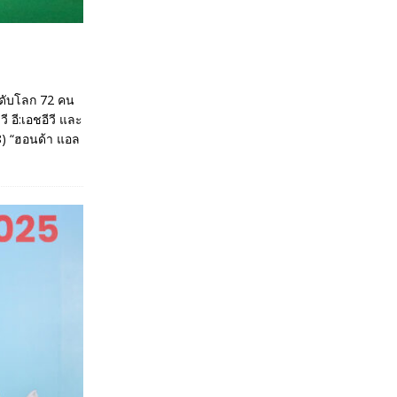
ะดับโลก 72 คน
 อี:เอชอีวี และ
68) “ฮอนด้า แอล