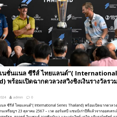
์เนชั่นแนล ซีรีส์ ไทยแลนด์”( Internationa
) พร้อมเปิดฉากดวลวงสวิงชิงเงินรางวัลรวม
2024
admin
0
นแนล ซีรีส์ ไทยแลนด์”( International Series Thailand) พร้อมเปิดฉากดวลวง
านเหรียญฯ 23 ตุลาคม 2567 – เวด ออร์มสบี แชมป์เก่าปีที่แล้วจากออสเตรเลี
ากสหรัฐฯ, สกอตต์ วินเซนต์ จากซิมบับเว และเด่นวิทย์ เดวิด บริบูรณ์ทรัพย์ จ