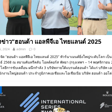
ข่าว“ฮอนด้า แอลพีจีเอ ไทยแลนด์ 2025
, 2024
admin
0
ด “ฮอนด้า แอลพีจีเอ ไทยแลนด์ 2025” ทัวร์นาเมนต์ยิ่งใหญ่ระดับโลก เป็นปี
นธ์ 2568 ณ สยามคันทรีคลับ โอลด์คอร์ส พัทยา (กรุงเทพฯ – 14 พฤศจิกายน
โลยีการขับเคลื่อน ผนึกกำลัง 3 บริษัทภายใต้แบรนด์ฮอนด้า ได้แก่ บริษัท เ
ำนักงานใหญ่ฮอนด้า ประจำภูมิภาคเอเชียและโอเชียเนีย บริษัท ฮอนด้า ออโ