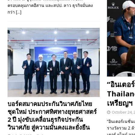
ครอบคลุมภาคอีสาน และสปป. ลาว ธุรกิจมั่นคง
กว่า
[...]
“อินเตอร
Thailand
เหรียญฯ
บอร์ดสมาคมประกันวินาศภัยไทย
ชุดใหม่ ประกาศทิศทางยุทธศาสตร์
October 24, 
2 ปี มุ่งขับเคลื่อนธุรกิจประกัน
“อินเตอร์เนชั่
วินาศภัย สู่ความมั่นคงและยั่งยืน
รางวัลรวม 2 ล้
เตอร์ ยูไลน์ จ