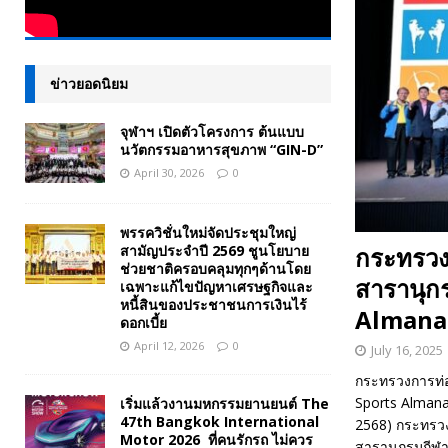
ข่าวยอดนิยม
จุฬาฯ เปิดตัวโครงการ ต้นแบบ
นวัตกรรมอาหารสุขภาพ “GIN-D”
April 30, 2026
0
พรรควิชั่นใหม่จัดประชุมใหญ่
สามัญประจำปี 2569 ชูนโยบาย
กระทรวงก
ช่วยชาติครอบคลุมทุกๆด้านโดย
สารานุก
เฉพาะแก้ไขปัญหาเศรษฐกิจและ
หนี้สินของประชาชนการเงินไร้
Almanac’
ดอกเบี้ย
April 12, 2026
0
July 16, 2025
กระทรวงการท่อ
Sports Almanac
เริ่มแล้วงานมหกรรมยานยนต์ The
47th Bangkok International
2568) กระทรวง
Motor 2026 ที่คนรักรถ ไม่ควร
สารานุกรมกีฬา