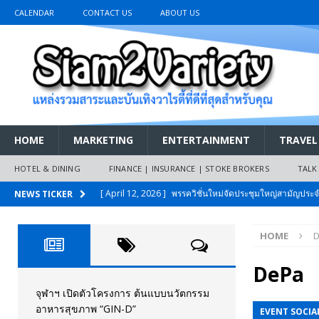
CALENDAR
CONTACT US
ABOUT US
HOME
MARKETING
ENTERTAINMENT
TRAVEL
HOTEL & DINING
FINANCE | INSURANCE | STOKE BROKERS
TALK
[ April 12, 2026 ]
พรรควิชั่นใหม่จัดประชุมใหญ่สามัญปร
NEWS TICKER
และหนี้สินของประชาชนการเงินไร้ดอกเบี้ย
PR NEWS
HOME
[ March 26, 2026 ]
เริ่มแล้วงานมหกรรมยานยนต์ The 47th
เมย.2569
AUTO NEWS
DePa
[ February 10, 2026 ]
นครปฐมส้มไม่แผ่ว แต่บ้านใหญ่ผนึกกำ
จุฬาฯ เปิดตัวโครงการ ต้นแบบนวัตกรรม
อาหารสุขภาพ “GIN-D”
EVENT SOCIAL
วันที่สายอนุรักษ์นิยมเลิกรบกันเอง
PR NEWS