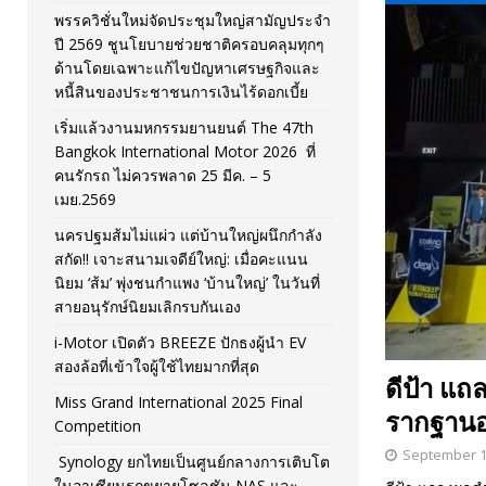
พรรควิชั่นใหม่จัดประชุมใหญ่สามัญประจำ
[ November 26, 2025 ]
i-Motor เปิดตัว BREEZE ปักธงผู้นำ
ปี 2569 ชูนโยบายช่วยชาติครอบคลุมทุกๆ
ด้านโดยเฉพาะแก้ไขปัญหาเศรษฐกิจและ
[ April 30, 2026 ]
จุฬาฯ เปิดตัวโครงการ ต้นแบบนวัตกรร
หนี้สินของประชาชนการเงินไร้ดอกเบี้ย
เริ่มแล้วงานมหกรรมยานยนต์ The 47th
Bangkok International Motor 2026 ที่
คนรักรถ ไม่ควรพลาด 25 มีค. – 5
เมย.2569
นครปฐมส้มไม่แผ่ว แต่บ้านใหญ่ผนึกกำลัง
สกัด!! เจาะสนามเจดีย์ใหญ่: เมื่อคะแนน
นิยม ‘ส้ม’ พุ่งชนกำแพง ‘บ้านใหญ่’ ในวันที่
สายอนุรักษ์นิยมเลิกรบกันเอง
i-Motor เปิดตัว BREEZE ปักธงผู้นำ EV
สองล้อที่เข้าใจผู้ใช้ไทยมากที่สุด
ดีป้า แถ
Miss Grand International 2025 Final
รากฐาน
Competition
September 1
Synology ยกไทยเป็นศูนย์กลางการเติบโต
ในอาเซียนรุกขยายโซลูชัน NAS และ