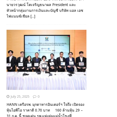
นายวรวุฒน์ โตเจริญธนาผล President และ
หัวหน้ากลุ่มงานการเงินและบัญชี บริษัท แอล เอช
ไฟแนนซ์เชียล
[...]
July 25, 2025
0
HANN เครือรพ. มุกดาหารอินเตอร์ฯ ใจถึง เปิดจอง
หุ้นไอพีโอ ราคาดี 0.70 บาท 160 ล้านหุ้น 29 –
31 ก.ค. นี้ ชูจุดเด่น รพ.แห่งลุ่มแม่น้ำโขงที่