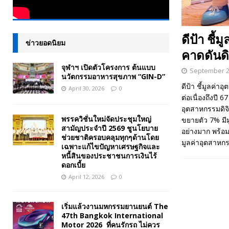
ดีป้า ชี
ข่าวยอดนิยม
คาดดันดิ
จุฬาฯ เปิดตัวโครงการ ต้นแบบ
September 2
นวัตกรรมอาหารสุขภาพ “GIN-D”
ดีป้า ชี้มูลค่
April 30, 2026
0
ต่อเนื่องถึงป
อุตสาหกรรมดิจ
พรรควิชั่นใหม่จัดประชุมใหญ่
ขยายตัว 7% มีม
สามัญประจำปี 2569 ชูนโยบาย
อย่างมาก พร้อม
ช่วยชาติครอบคลุมทุกๆด้านโดย
มูลค่าอุตสาหกร
เฉพาะแก้ไขปัญหาเศรษฐกิจและ
หนี้สินของประชาชนการเงินไร้
ดอกเบี้ย
April 12, 2026
0
เริ่มแล้วงานมหกรรมยานยนต์ The
47th Bangkok International
Motor 2026 ที่คนรักรถ ไม่ควร