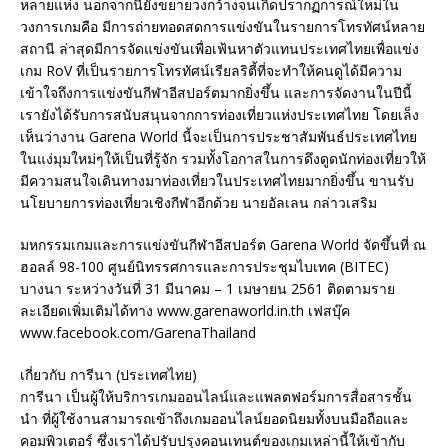
หลายแห่ง นอกจากนี้ยังขยายวงกว้างจนเกิดปรากฏการณ์ใหม่ใน
วงการเกมคือ มีการถ่ายทอดสดการแข่งขันในรายการโทรทัศน์หลาย
สถานี ล่าสุดมีการจัดแข่งขันเพื่อเฟ้นหาตัวแทนประเทศไทยเพื่อแข่ง
เกม RoV ที่เป็นรายการโทรทัศน์เรียลริตี้ที่จะทำให้คนดูได้มีความ
เข้าใจถึงการแข่งขันกีฬาอีสปอร์ตมากยิ่งขึ้น และการจัดงานในปีนี้
เรายังได้รับการสนับสนุนจากการท่องเที่ยวแห่งประเทศไทย โดยเล็ง
เห็นว่างาน Garena World นี้จะเป็นการประชาสัมพันธ์ประเทศไทย
ในแง่มุมใหม่ๆให้เป็นที่รู้จัก รวมทั้งโอกาสในการดึงดูดนักท่องเที่ยวให้
มีความสนใจเดินทางมาท่องเที่ยวในประเทศไทยมากยิ่งขึ้น ขานรับ
นโยบายการท่องเที่ยวเชิงกีฬาอีกด้วย นายอัลเลน กล่าวเสริม
มหกรรมเกมและการแข่งขันกีฬาอีสปอร์ต Garena World จัดขึ้นที่ ณ
ฮอลล์ 98-100 ศูนย์นิทรรศการและการประชุมไบเทค (BITEC)
บางนา ระหว่างวันที่ 31 มีนาคม – 1 เมษายน 2561 ติดตามราย
ละเอียดเพิ่มเติมได้ทาง www.garenaworld.in.th เฟสบุ๊ค
www.facebook.com/GarenaThailand
เกี่ยวกับ การีนา (ประเทศไทย)
การีนา เป็นผู้ให้บริการเกมออนไลน์และแพลตฟอร์มการสื่อสารชั้น
นำ ที่ผู้ใช้งานสามารถเข้าถึงเกมออนไลน์ยอดนิยมทั้งบนมือถือและ
คอมพิวเตอร์ ซึ่งเราได้ปรับปรุงคอนเทนต์ของเกมเหล่านี้ให้เข้ากับ