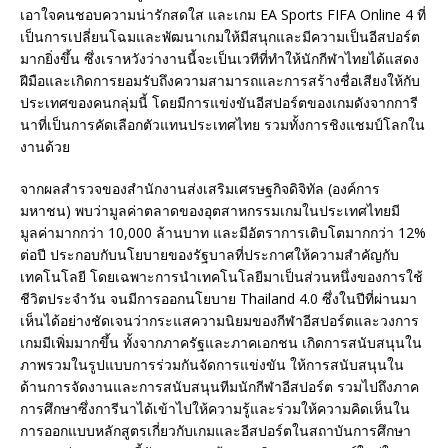
เอาใจคนชอบความน่ารักสดใส และเกม EA Sports FIFA Online 4 ที่
เป็นการเปลี่ยนโฉมและพัฒนาเกมให้มีสนุกและมีความเป็นอีสปอร์ต
มากยิ่งขึ้น ซึ่งเราหวังว่างานนี้จะเป็นเวทีที่ทำให้นักกีฬาไทยได้แสดง
ฝีมือและเกิดการยอมรับถึงความสามารถและการสร้างชื่อเสียงให้กับ
ประเทศของคนกลุ่มนี้ โดยมีการแข่งขันอีสปอร์ตของเกมดังจากการี
นาที่เป็นการคัดเลือกตัวแทนประเทศไทย รวมทั้งการชิงแชมป์โลกใน
งานด้วย
จากผลสำรวจของสำนักงานส่งเสริมเศรษฐกิจดิจิทัล (องค์การ
มหาชน) พบว่ามูลค่าตลาดของอุตสาหกรรมเกมในประเทศไทยมี
มูลค่ามากกว่า 10,000 ล้านบาท และมีอัตราการเติบโตมากกว่า 12%
ต่อปี ประกอบกับนโยบายของรัฐบาลที่ประกาศให้ความสำคัญกับ
เทคโนโลยี โดยเฉพาะการนำเทคโนโลยีมาเป็นส่วนหนึ่งของการใช้
ชีวิตประจำวัน จนมีการออกนโยบาย Thailand 4.0 ซึ่งในปีที่ผ่านมา
เห็นได้อย่างชัดเจนว่ากระแสความนิยมของกีฬาอีสปอร์ตและวงการ
เกมมีเพิ่มมากขึ้น ทั้งจากภาครัฐและภาคเอกชน เกิดการสนับสนุนใน
ภาพรวมในรูปแบบการร่วมกันจัดการแข่งขัน ให้การสนับสนุนใน
ด้านการจัดงานและการสนับสนุนทีมนักกีฬาอีสปอร์ต รวมไปถึงภาค
การศึกษาซึ่งการีนาได้เข้าไปให้ความรู้และร่วมให้ความคิดเห็นใน
การออกแบบหลักสูตรเกี่ยวกับเกมและอีสปอร์ตในสถาบันการศึกษา