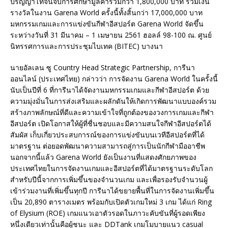
ปริญญาโทจนจบการศึกษามูลค่ารวมกว่า 1,800,000 บาท รวมเงิน
รางวัลในงาน Garena World ครั้งนี้ทั้งสิ้นกว่า 17,000,000 บาท
มหกรรมเกมและการแข่งขันกีฬาอีสปอร์ต Garena World จัดขึ้น
ระหว่างวันที่ 31 มีนาคม – 1 เมษายน 2561 ฮอลล์ 98-100 ณ. ศูนย์
นิทรรศการและการประชุมไบเทค (BITEC) บางนา
นายอัลเลน ซู Country Head Strategic Partnership, การีนา
ออนไลน์ (ประเทศไทย) กล่าวว่า การจัดงาน Garena World ในครั้งนี้
นับเป็นปีที่ 6 ที่การีนาได้จัดงานมหกรรมเกมและกีฬาอีสปอร์ต ด้วย
ความมุ่งมั่นในการส่งเสริมและผลักดันให้เกิดการพัฒนาแบบองค์รวม
สร้างภาพลักษณ์ที่ดีและความเข้าใจที่ถูกต้องของวงการเกมและกีฬา
อีสปอร์ต เปิดโอกาสให้ผู้ที่ชื่นชอบและมีความสนใจกีฬาอีสปอร์ตได้
สัมผัส เก็บเกี่ยวประสบการณ์ของการแข่งขันบนเวทีอีสปอร์ตที่ได้
มาตรฐาน ต่อยอดพัฒนาความสามารถสู่การเป็นนักกีฬามืออาชีพ
นอกจากนี้แล้ว Garena World ยังเป็นงานที่แสดงศักยภาพของ
ประเทศไทยในการจัดงานเกมและอีสปอร์ตที่ได้มาตรฐานระดับโลก
สำหรับปีนี้จากการเพิ่มขึ้นของจำนวนเกม และเพื่อรองรับจำนวนผู้
เข้าร่วมงานที่เพิ่มขึ้นทุกปี การีนาได้ขยายพื้นที่ในการจัดงานเพิ่มขึ้น
เป็น 20,890 ตารางเมตร พร้อมกับเปิดตัวเกมใหม่ 3 เกม ได้แก่ Ring
of Elysium (ROE) เกมแนวเอาตัวรอดในภาวะคับขันที่ผู้รอดเพียง
หนึ่งเดียวเท่านั้นคือผู้ชนะ และ DDTank เกมโมบายแนว casual