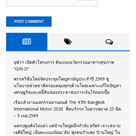
จุฬาฯ เปิดตัวโครงการ ต้นแบบนวัตกรรมอาหารสุขภาพ
“GIN-D”
พรรควิชั่นใหม่จัดประชุมใหญ่สามัญประจำปี 2569 ชู
นโยบายช่วยชาติครอบคลุมทุกๆด้านโดยเฉพาะแก้ไขปัญหา
เศรษฐกิจและหนี้สินของประชาชนการเงินไร้ดอกเบี้ย
เริ่มแล้วงานมหกรรมยานยนต์ The 47th Bangkok
International Motor 2026 ที่คนรักรถ ไม่ควรพลาด 25 มีค.
– 5 เมย.2569
นครปฐมส้มไม่แผ่ว แต่บ้านใหญ่ผนึกกำลัง สกัด!! เจาะสนาม
เจดีย์ใหญ่: เมื่อคะแนนนิยม ‘ส้ม’ พุ่งชนกำแพง ‘บ้านใหญ่’ ใน