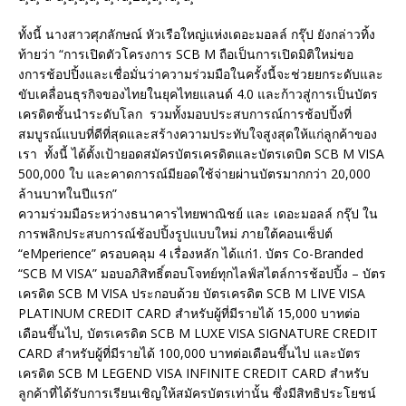
ทั้งนี้ นางสาวศุภลักษณ์ หัวเรือใหญ่แห่งเดอะมอลล์ กรุ๊ป ยังกล่าวทิ้ง
ท้ายว่า “การเปิดตัวโครงการ SCB M ถือเป็นการเปิดมิติใหม่ขอ
งการช้อปปิ้งและเชื่อมั่นว่าความร่วมมือในครั้งนี้จะช่วยยกระดับและ
ขับเคลื่อนธุรกิจของไทยในยุคไทยแลนด์ 4.0 และก้าวสู่การเป็นบัตร
เครดิตชั้นนำระดับโลก รวมทั้งมอบประสบการณ์การช้อปปิ้งที่
สมบูรณ์แบบที่ดีที่สุดและสร้างความประทับใจสูงสุดให้แก่ลูกค้าของ
เรา ทั้งนี้ ได้ตั้งเป้ายอดสมัครบัตรเครดิตและบัตรเดบิต SCB M VISA
500,000 ใบ และคาดการณ์มียอดใช้จ่ายผ่านบัตรมากกว่า 20,000
ล้านบาทในปีแรก”
ความร่วมมือระหว่างธนาคารไทยพาณิชย์ และ เดอะมอลล์ กรุ๊ป ใน
การพลิกประสบการณ์ช้อปปิ้งรูปแบบใหม่ ภายใต้คอนเซ็ปต์
“eMperience” ครอบคลุม 4 เรื่องหลัก ได้แก่1. บัตร Co-Branded
“SCB M VISA” มอบอภิสิทธิ์ตอบโจทย์ทุกไลฟ์สไตล์การช้อปปิ้ง – บัตร
เครดิต SCB M VISA ประกอบด้วย บัตรเครดิต SCB M LIVE VISA
PLATINUM CREDIT CARD สำหรับผู้ที่มีรายได้ 15,000 บาทต่อ
เดือนขึ้นไป, บัตรเครดิต SCB M LUXE VISA SIGNATURE CREDIT
CARD สำหรับผู้ที่มีรายได้ 100,000 บาทต่อเดือนขึ้นไป และบัตร
เครดิต SCB M LEGEND VISA INFINITE CREDIT CARD สำหรับ
ลูกค้าที่ได้รับการเรียนเชิญให้สมัครบัตรเท่านั้น ซึ่งมีสิทธิประโยชน์