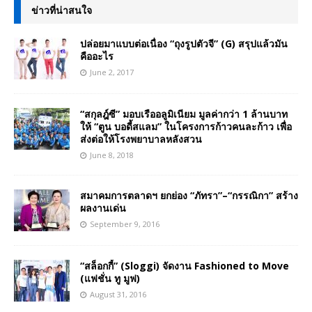
ข่าวที่น่าสนใจ
ปล่อยมาแบบต่อเนื่อง “ถุงรูปตัวจี” (G) สรุปแล้วมัน
คืออะไร
June 2, 2017
“สกุลฎ์ซี” มอบเรืออลูมิเนียม มูลค่ากว่า 1 ล้านบาท
ให้ “ตูน บอดี้สแลม” ในโครงการก้าวคนละก้าว เพื่อ
ส่งต่อให้โรงพยาบาลหลังสวน
June 8, 2018
สมาคมการตลาดฯ ยกย่อง “ภัทรา”–“กรรณิกา” สร้าง
ผลงานเด่น
September 9, 2016
“สล็อกกี้” (Sloggi) จัดงาน Fashioned to Move
(แฟชั่น ทู มูฟ)
August 31, 2016