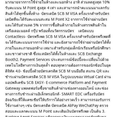
มากมายจากการใช้จ่ายในห้างและนอกห้าง อาทิ ส่วนลดสูงสุด 10%
รับคะแนน M Point สูงสุด 4 เท่า และสามารถนำคะแนนมาแลกรับ
สินค้าได้ทุกชิ้นทั้งห้าง- บัตรเดบิต SCB M VISA ครั้งแรกสำหรับบัตร
เดบิตที่จะได้รับคะแนนสะสม M Point X2 จากการใช้จ่ายผ่านบัตร
และได้รับส่วนลด 5% จากการซื้อสินค้าภายในห้างสรรพสินค้าใน
เครือเดอะมอลล์ กรุ๊ป พร้อมทั้งนวัตกรรมบัตร เดบิตแบบ
Contactless- บัตรพรีเพด SCB M VISA ครั้งแรกสำหรับบัตรพรีเพดที่
จะได้รับคะแนนจากการใช้จ่าย และยังสามารถใช้จ่ายผ่านบัตรได้ทั้ง
ภายในและภายนอกห้าง เหมาะสำหรับกลุ่มเด็กนักเรียนหรือนักศึกษา
และชาวต่างชาติ ซึ่งจะสมัครได้ทั้งในห้างและ SCB Exchange
Booth2. Payment Services ประสบการณ์ช้อปปิ้งจะเปลี่ยนไปด้วย
เทคโนโลยีทางการเงินสุดล้ำ ตอบทุกความต้องการของนักช้อปในยุค
ดิจิทัล 4.0- ช้อปปิ้งด้วยบัตรเครดิต SCB M บนมือถือ สแกน QR และ
ชำระผ่านบัตรเครดิต SCB M VISA ในรูปแบบของ Virtual Card ผ่าน
แอปพลิเคชัน SCB EASY- E-commerce Platform and Payment
Gateway แพลตฟอร์มซื้อขายสินค้าผ่านช่องทางออนไลน์ และช่อง
ทางการรับชำระผ่านอิเล็กทรอนิกส์- SMART EDC เครื่องรับบัตร
อัจฉริยะที่ให้แคชเชียร์ให้บริการได้อย่างรวดเร็ว สามารถรองรับการ
ใช้งานต่างๆ เช่น บัตรเครดิต บัตรเดบิต AliPay WeChatPay ตรวจ
สอบและแลกคะแนน M Point และเติมเงินบัตรพรีเพด เป็นต้น 3.
Banking Agent Services บริการทางเงินแบบครบวงจรสำหรับขา