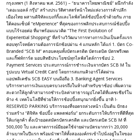
กรุงเทพฯ (1 สิงหาคม พ.ศ. 2561) – “ธนาคารไทยพาณิชย์” ผนึกกำลัง
“เดอะมอลล์ กรุ๊ป” สร้างประวัติศาสตร์หน้าใหม่แห่งวงการค้าปลีก
เมืองไทย ผสานดิจิทัลแบงก์กิ้งและไลฟ์สไตล์ช้อปปิ้งเข้าด้วยกัน ภาย
ใต้คอนเซ็ปต์ “eMperience” ที่สุดของการพลิกประสบการณ์ช้อปปิ้ง
แบบไร้รอยต่อ ที่มาพร้อมแนวคิด “The First Evolution of
Experiential Shopping” ที่สร้างวิวัฒนาการทางการเงินเป็นครั้งแรก
ตอบทุกโจทย์ความต้องการนักช้อปผ่าน 4 แกนหลัก ได้แก่ 1. บัตร Co-
Branded “SCB M” ครอบคลุมทั้งบัตรเครดิต บัตรเดบิต บัตรพรีเพด
และกิ๊ฟท์การ์ด มอบสิทธิประโยชน์ทุกไลฟ์สไตล์การช้อป 2.
Payment Services ประสบการณ์การชำระเงินจากบัตร SCB M ใน
รูปแบบ Virtual Credit Card โดยการสแกนคิวอาร์โค้ดผ่าน
แอปพลิเคชัน SCB EASY บนมือถือ 3. Banking Agent Services
บริการทางการเงินแบบครบวงจรถึงในห้างสำหรับขาช้อป เพิ่มความ
สะดวกให้ลูกค้าสามารถชำระบิลค่าสาธารณูปโภคได้ที่แคชเชียร์ใน
ห้าง 4. เทคโนโลยีที่ช่วยให้การช้อปปิ้งสนุกมากยิ่งขึ้น อาทิ I-
RESERVED PARKING บริการจองที่จอดรถล่วงหน้า เป็นต้น ปักธง
ร่วมสร้าง “ดิจิทัล ช้อปปิ้ง แพลตฟอร์ม” ยกระดับการให้บริการที่ดีที่สุด
ให้แก่ลูกค้า ตั้งเป้ายอดสมัครบัตรเครดิต และบัตรเดบิต SCB M ที่
500,000 ใบ และคาดการณ์มียอดใช้จ่ายผ่านบัตรมากกว่า 20,000
ล้านบาทในปีแรก พร้อมนำพาให้ทั้งสององค์กรเข้าไปนั่งอยู่ในใจของ