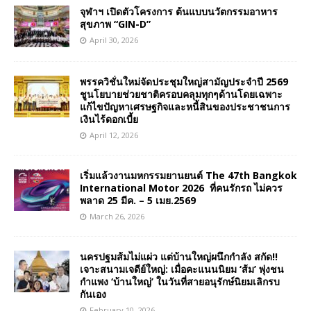
จุฬาฯ เปิดตัวโครงการ ต้นแบบนวัตกรรมอาหาร
สุขภาพ “GIN-D”
April 30, 2026
พรรควิชั่นใหม่จัดประชุมใหญ่สามัญประจำปี 2569
ชูนโยบายช่วยชาติครอบคลุมทุกๆด้านโดยเฉพาะ
แก้ไขปัญหาเศรษฐกิจและหนี้สินของประชาชนการ
เงินไร้ดอกเบี้ย
April 12, 2026
เริ่มแล้วงานมหกรรมยานยนต์ The 47th Bangkok
International Motor 2026 ที่คนรักรถ ไม่ควร
พลาด 25 มีค. – 5 เมย.2569
March 26, 2026
นครปฐมส้มไม่แผ่ว แต่บ้านใหญ่ผนึกกำลัง สกัด!!
เจาะสนามเจดีย์ใหญ่: เมื่อคะแนนนิยม ‘ส้ม’ พุ่งชน
กำแพง ‘บ้านใหญ่’ ในวันที่สายอนุรักษ์นิยมเลิกรบ
กันเอง
February 10, 2026