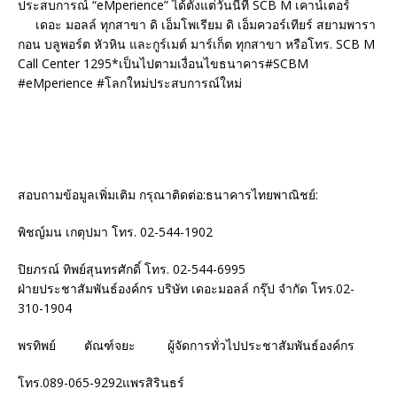
ประสบการณ์ “eMperience” ได้ตั้งแต่วันนี้ที่ SCB M เคาน์เตอร์
เดอะ มอลล์ ทุกสาขา ดิ เอ็มโพเรียม ดิ เอ็มควอร์เทียร์ สยามพารา
กอน บลูพอร์ต หัวหิน และกูร์เมต์ มาร์เก็ต ทุกสาขา หรือโทร. SCB M
Call Center 1295*เป็นไปตามเงื่อนไขธนาคาร#SCBM
#eMperience #โลกใหม่ประสบการณ์ใหม่
สอบถามข้อมูลเพิ่มเติม กรุณาติดต่อ:ธนาคารไทยพาณิชย์:
พิชญ์มน เกตุปมา โทร. 02-544-1902
ปิยภรณ์ ทิพย์สุนทรศักดิ์ โทร. 02-544-6995
ฝ่ายประชาสัมพันธ์องค์กร บริษัท เดอะมอลล์ กรุ๊ป จำกัด โทร.02-
310-1904
พรทิพย์ ตัณฑ์จยะ ผู้จัดการทั่วไปประชาสัมพันธ์องค์กร
โทร.089-065-9292แพรสิรินธร์