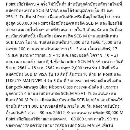
Point เมื่อใช้ครบ 4 ครั้ง ไม่มีขั้นต่ำ สำหรับลูกค้าบัตรหลักรายใหม่ที่
สมัครบัตรเครดิต SCB M VISA และได้รับอนุมัติภายใน 31 ต.ค.
25612. รับเพิ่ม M Point เพื่อแลกไมล์บินฟรีแพ็คคู่ไกลถึงยุโรป รวม
สูงสุด 560,000 M Point เมื่อสมัครบัตรเครดิต SCB M และมียอดใช้
จ่ายสะสมภายในห้างฯ ตามที่กำหนด ภายใน 3 เดือน นับจากวันที่ลง
ทะเบียนรับสิทธิ์3. เมื่อสมัครบัตรเครดิต SCB M ผ่านแอปพลิเคชัน
SCB EASY ในงาน รับสิทธิพิเศษช้อป 1,000 บาท รับคืน 1,000 บาท
เฉพาะ 100 ท่านแรกต่อวันต่อสาขา (3 – 5 ส.ค. เอ็มควอเทียร์, 17 –
19 ส.ค. สยามพารากอน, 9 – 15 ส.ค. เดอะมอลล์ โคราช, 16 – 21
ส.ค. เดอะมอลล์ บางกะปิ)4. ช้อปผ่านบัตร SCB M VISA ระหว่างวันที่
5 ส.ค. 2561 – 15 ม.ค. 2562 ครบทุกๆ 2,000 บาท รับ 1 สิทธิ์ หรือ
สมัครบัตร SCB M VISA รับ 10 สิทธิ์ ลุ้นรวม 10 ล้าน M Point และ
LUXURY MALDIVES 4 วัน 3 คืน ที่ Soneva Jani พร้อมตั๋วเครื่องบิน
Bangkok Airways Blue Ribbon Class กรุงเทพ-มัลดีฟส์ แจกรวม
มูลค่ากว่า 4 ล้านบาทบัตรเดบิต SCB M VISA1. รับคะแนนสะสม
พิเศษ 800 M Point เพียงสมัครบัตรเดบิต SCB M VISA และมียอดใช้
จ่ายในห้างฯ 1,000 บาท/เซลส์สลิป ภายใน 30 วัน หลังจากรับบัตร
ตั้งแต่วันที่ 1 ส.ค. – 30 ก.ย. 25612. รับคะแนนสะสมพิเศษ 30,000 M
Point เมื่อมียอดใช้จ่ายผ่านบัตรครบ 100,000 บาท ภายใน 90 วัน
ช่องทางการสมัครบัตรสามารถสมัครบัตร SCB M VISA เพื่อรับ