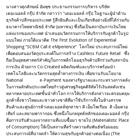
นางสาวศุภลักษณ์ อัมพุช ประธานกรรมการบริหาร บริษัท
เดอะมอลล์ กรุ๊ป จำกัด กล่าวว่า “เดอะมอลล์ กรุ๊ป ในฐานะผู้นำด้าน
ธุรกิจค้าปลีกของประเทศ รู้สึกยินดีและเป็นเกียรติอย่างยิ่งที่ได้ร่วมกับ
ธนาคารไทยพาณิชย์ จำกัด (มหาชน) ซึ่งถือเป็นสถาบันการเงินไทย
แห่งแรกของประเทศ นำเสนอนวัตกรรมการให้บริการกับลูกค้าในรูป
แบบใหม่ ภายใต้แนวคิด The First Evolution of Experiential
Shopping “SCBM Call it eMperience” โลกใหม่ ประสบการณ์ใหม่
เพื่อตอบสนองวัตถุประสงค์ในการสร้าง Cashless Future Retail ซึ่ง
ถือเป็นยุทธศาสตร์สำคัญในการพลิกโฉมธุรกิจค้าปลีกร่วมกับสถาบัน
การเงิน ด้วยการ Co-Created ผลิตภัณฑ์และบริการพร้อมนำ
เทคโนโลยีและนวัตกรรมสุดล้ำทางการเงิน เพื่อขานรับนโยบาย
National e-Payment ของทางรัฐบาลและกระทรวงการคลัง
ในการผลักดันประเทศไทยก้าวสู่เศรษฐกิจยุคดิจิทัลไร้เงินสดดังเช่น
หลากหลายประเทศชั้นนำทั่วโลก การให้บริการดังกล่าวจะครอบคลุม
ลูกค้าทั้งชาวไทยและชาวต่างชาติที่มาใช้บริการทั้งในห้างสรรพ
สินค้าและศูนย์การค้าเดอะมอลล์ทุกสาขา ดิ เอ็มโพเรียม ดิ เอ็มควอ
เทียร์ และสยามพารากอน ซึ่งหนึ่งในกลยุทธ์หลักของเดอะมอลล์ กรุ๊ป
คือการปรับตัวเองจากสถานที่แบบซื้อมา ขายไป (Materialistic Place
of Consumption) ให้เป็นสถานที่สร้างความสัมพันธ์พร้อมมอบ
ประสบการณ์ที่น่าจดจำ ให้ความสุขกับลูกค้าอย่างต่อเนื่อง (The