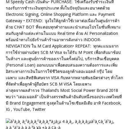
M Speedy Cash เป็นต้น• PURCHASE: ใช้เครื่องรับชำระเงินที่
รองรับการชำระเงินทุกประเภท ทั้งในปัจจุบันและอนาคตด้วย
Electronic Signing, Online Shopping Platform และ Payment
Gateway • EXTEND: จูงใจให้ลูกค้าใช้เวลาต่อเนื่องในศูนย์การค้า
ด้วย CHAT BOT ที่จะตอบทุกคำถามและนำเสนอโปรโมชั่นที่เหมาะ
สมกับลูกค้าแต่ละท่านในแบบ Real time ด้วย AI Personalization
พร้อมนำทางไปยังร้านค้าร้านอาหารดังกล่าว INDOOR-
NEVIGATION ใน M Card Application• REPEAT: ทุกคะแนนจาก
การใช้จ่ายผ่านบัตร SCB M Visa จะได้รับ M Point เพื่อกลับมาช้อป
ในห้างฯ และศูนย์การค้าของเราในครั้งต่อไป, บริการสินเชื่อบุคคล
(Personal Loan) ออกแบบมาเพื่อตอบสนองความต้องการและเพิ่ม
อิสระทางการเงินในการใช้ชีวิตของลูกค้าเดอะมอลล์ กรุ๊ป โดย
เฉพาะ และสิทธิพิเศษจาก VISA กับหลากหลายพันธมิตรต่างๆ ทั่วโลก
ที่จัดทำเพื่อลูกค้าผู้ถือบัตร SCB M VISA โดยเฉพาะ
ล่าสุดจากผลสำรวจ Thailand’s Most Social Power Brand 2018
พบว่า “เดอะมอลล์” เป็นห้างสรรพสินค้าอันดับหนึ่งของประเทศไทยที่
มี Brand Engagement สูงสุดในด้านโซเชียลมีเดีย อาทิ Facebook,
IG , YouTube, Twitter