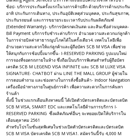
ช้อป- บริการประกันครั้งแรกในวงการค้าปลีก ด้วยบริการด้านประกัน
อาทิ ประกันการเดินทาง, ประกันอุบัติเหตุส่วนบุคคล, ประกันสุขภาพ,
ประกันรถยนต์ และการขยายระยะเวลารับประกันผลิตภัณฑ์
(Extended Warranty)- บริการบัตรกดเงินสด และสินเชื่อส่วนบุคคล-
Bill Payment บริการรับชำระค่าบริการ อำนวยความสะดวกแก่ลูกค้า
ในการจ่ายบิลค่าสาธารณูปโภคได้ในครั้งเดียว4. เทคโนโลยีเพื่อ
อำนวยความสะดวกให้แก่ลูกค้าและผู้ถือบัตร SCB M VISA เพื่อช่วย
ให้สนุกกับการช้อปปิ้งมากขึ้น- I-RESERVED PARKING รูปแบบใหม่
การจองที่จอดรถภายในห้าง ซึ่งถือเป็นบริการพิเศษสำหรับผู้ถือบัตร
เครดิต SCB M LEGEND VISA INFINITE และ SCB M LUXE VISA
SIGNATURE- CHATBOT ผ่าน LINE THE MALL GROUP ผู้ช่วยใน
การตอบคำถาม และช่องทางในการสั่งซื้อสินค้า- Indoor Navigation
เครื่องมือนำทางภายในศูนย์การค้า เพื่อความสะดวกในการค้นหา
ร้านค้า
ทั้งนี้ ในช่วงแรกเดือนสิงหาคมนี้ ได้เปิดตัวบัตรเครดิตและบัตรเดบิต
SCB M VISA, SMART EDC และเทคโนโลยีด้านการบริการ I-
RESERVED PARKING ซึ่งผลิตภัณฑ์อื่นๆ จะทยอยเปิดให้บริการใน
เดือนตุลาคม 2561
สำหรับโปรโมชั่นสุดพิเศษในช่วงเปิดตัวบัตรเครดิตและบัตรเดบิต
SCB M VISA บัตรเครดิต SCB M VISA1. สมัครวันนี้รับ 4,000 M