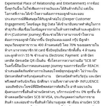
Experiential Place of Relationship and Entertainment) การช้อป
ปิ้งทุกวันนี้จะไม่ใช่เพียงการจ่ายเงินและได้สินค้ากลับไป แต่เป็น
โอกาสที่เราจะได้เข้าใจความต้องการของลูกค้าและมอบ
ประสบการณ์ที่พิเศษสุดให้กับลูกค้าต่อไป (Deeper Customer
Engagement) โดยข้อมูล Big Data ได้เข้ามามีบทบาทสำคัญในการ
ทำธุรกิจ เพื่อเชื่อมโยงข้อมูลจากภายในห้างสรรพสินค้าและศูนย์การ
ค้าฯ (Customer Journey) ซึ่งจะช่วยให้เราสามารถเข้าใจความ
ต้องการของลูกค้าได้มากขึ้น ปัจจุบันเดอะมอลล์ กรุ๊ป มีลูกค้า
หมุนเวียนทุกสาขารวม 400 ล้านคนต่อปี โดย 70% ของยอดขายใน
ห้างฯ มาจากสมาชิก M card ซึ่งปัจจุบันมีสมาชิกทั้งสิ้น 4 ล้านคน
และลูกค้ากว่า 55 % ชำระผ่าน Electronic Payment อาทิ บัตร
เครดิต บัตรเดบิต QR เป็นต้น ซึ่งโครงการความร่วมมือ “SCB M”
ในครั้งนี้ถือเป็นการตอบสนองทุก Journey ของการช้อปปิ้ง• REACH:
นำเสนอผลิตภัณฑ์ทางการเงินตอบโจทย์ทุกกลุ่มลูกค้า ไม่ว่าจะเป็น
บัตรเครดิตสำหรับกลุ่มคนทำงาน บัตรเดบิตสำหรับวัยรุ่น และบัตร
พรีเพดสำหรับนักเรียน นักศึกษา รวมถึงชาวต่างชาติ• INFLUENCE:
มอบสิทธิประโยชน์ที่มีอิทธิพลต่อการตัดสินใจ อาทิ มอบวงเงิน
คุ้มครองการซื้อสินค้าผ่านบัตรต่างๆ, บริการแบ่งชำระ 0% ทุกชิ้น ทั้ง
ห้างตลอดปีผ่านบัตร SCB M VISA, ประกันบุคคลร่วมกับการขาย
สินค้า และผ่อนชำระซื้อสินค้าได้นานสูงสุด 48 เดือน ผ่านบัตร SCB