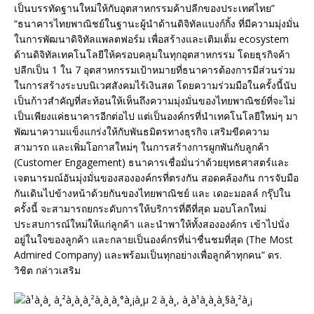
เป็นบรรทัดฐานใหม่ให้กับอุตสาหกรรมค้าปลีกของประเทศไทย”
“ธนาคารไทยพาณิชย์ในฐานะผู้นำด้านดิจิทัลแบงก์กิ้ง ที่มีความมุ่งมั่น
ในการพัฒนาดิจิทัลแพลตฟอร์ม เพื่อสร้างและเติมเต็ม ecosystem
ด้านดิจิทัลเทคโนโลยีให้ครอบคลุมในทุกอุตสาหกรรม โดยธุรกิจค้า
ปลีกเป็น 1 ใน 7 อุตสาหกรรมเป้าหมายที่ธนาคารต้องการมีส่วนร่วม
ในการสร้างระบบนิเวศสังคมไร้เงินสด โดยความร่วมมือในครั้งนี้นับ
เป็นก้าวสำคัญที่สะท้อนให้เห็นถึงความมุ่งมั่นของไทยพาณิชย์ที่จะไม่
เป็นเพียงแค่ธนาคารอีกต่อไป แต่เป็นองค์กรที่นำเทคโนโลยีใหม่ๆ มา
พัฒนาความแข็งแกร่งให้กับพันธมิตรทางธุรกิจ เสริมขีดความ
สามารถ และเพิ่มโอกาสใหม่ๆ ในการสร้างการผูกพันกับลูกค้า
(Customer Engagement) ธนาคารเชื่อมั่นว่าด้วยยุทธศาสตร์และ
เจตนารมณ์อันมุ่งมั่นของสององค์กรที่ตรงกัน สอดคล้องกัน การจับมือ
กันเดินไปข้างหน้าด้วยกันของไทยพาณิชย์ และ เดอะมอลล์ กรุ๊ปใน
ครั้งนี้ จะสามารถยกระดับการให้บริการที่ดีที่สุด มอบโลกใหม่
ประสบการณ์ใหม่ให้แก่ลูกค้า และนำพาให้ทั้งสององค์กร เข้าไปนั่ง
อยู่ในใจของลูกค้า และกลายเป็นองค์กรที่น่าชื่นชมที่สุด (The Most
Admired Company) และพร้อมเป็นทุกอย่างเพื่อลูกค้าทุกคน” ดร.
วิชิต กล่าวเสริม