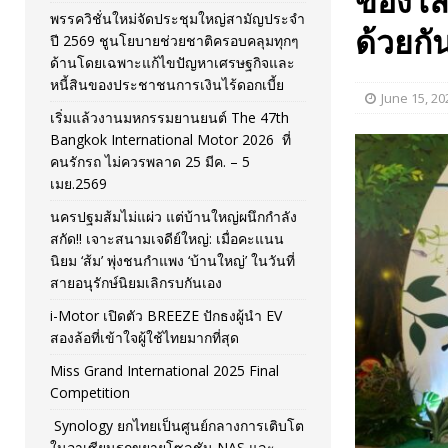
ของโลก
พรรควิชั่นใหม่จัดประชุมใหญ่สามัญประจำ
[ November 26, 2025 ]
i-Motor เปิดตัว BREEZE ปักธงผู้นำ
ด้วยกั
ปี 2569 ชูนโยบายช่วยชาติครอบคลุมทุกๆ
ด้านโดยเฉพาะแก้ไขปัญหาเศรษฐกิจและ
[ April 30, 2026 ]
จุฬาฯ เปิดตัวโครงการ ต้นแบบนวัตกรร
หนี้สินของประชาชนการเงินไร้ดอกเบี้ย
June 15, 20
เริ่มแล้วงานมหกรรมยานยนต์ The 47th
Bangkok International Motor 2026 ที่
คนรักรถ ไม่ควรพลาด 25 มีค. – 5
เมย.2569
นครปฐมส้มไม่แผ่ว แต่บ้านใหญ่ผนึกกำลัง
สกัด!! เจาะสนามเจดีย์ใหญ่: เมื่อคะแนน
นิยม ‘ส้ม’ พุ่งชนกำแพง ‘บ้านใหญ่’ ในวันที่
สายอนุรักษ์นิยมเลิกรบกันเอง
i-Motor เปิดตัว BREEZE ปักธงผู้นำ EV
สองล้อที่เข้าใจผู้ใช้ไทยมากที่สุด
Miss Grand International 2025 Final
Competition
Synology ยกไทยเป็นศูนย์กลางการเติบโต
ในอาเซียนรุกขยายโซลูชัน NAS และ