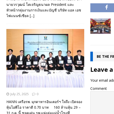
นายวรวุฒน์ โตเจริญธนาผล President และ
หัวหน้ากลุ่มงานการเงินและบัญชี บริษัท แอล เอช
ไฟแนนซ์เชียล
[...]
BE THE F
Leave a
Your email add
Comment
July 25, 2025
0
HANN เครือรพ. มุกดาหารอินเตอร์ฯ ใจถึง เปิดจอง
หุ้นไอพีโอ ราคาดี 0.70 บาท 160 ล้านหุ้น 29 –
31 ก.ค. นี้ ชูจุดเด่น รพ.แห่งลุ่มแม่น้ำโขงที่