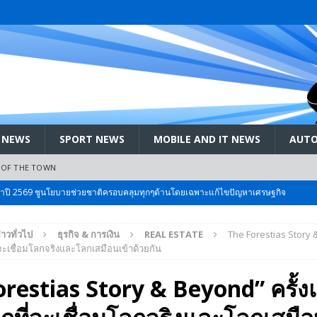
 NEWS
SPORT NEWS
MOBILE AND IT NEWS
AUTO
 OF THE TOWN
ะจำปี 2569 ชูนโยบายช่วยชาติครอบคลุมทุกๆด้านโดยเฉพาะแก้ไขปัญหาเศรษฐกิจ
่าวทั่วไป
ธุรกิจ & การเงิน
REAL ESTATE
The Forestias Story &
 Bangkok International Motor 2026 ที่คนรักรถ ไม่ควรพลาด 25 มีค. – 5
ะเชื่อมโลกจริงและโลกเสมือนเข้าด้วยกัน
restias Story & Beyond” ครั้ง
ลัง สกัด!! เจาะสนามเจดีย์ใหญ่: เมื่อคะแนนนิยม ‘ส้ม’ พุ่งชนกำแพง ‘บ้านใหญ่’ ใน