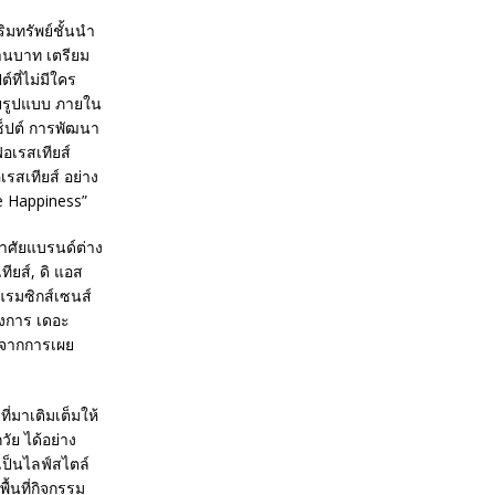
ิมทรัพย์ชั้นนำ
านบาท เตรียม
์ที่ไม่มีใคร
ายรูปแบบ ภายใน
ซ็ปต์ การพัฒนา
อเรสเทียส์
รสเทียส์ อย่าง
ne Happiness”
าศัยแบรนด์ต่าง
ียส์, ดิ แอส
งแรมซิกส์เซนส์
รงการ เดอะ
อกจากการเผย
ี่มาเติมเต็มให้
ัย ได้อย่าง
เป็นไลฟ์สไตล์
ื้นที่กิจกรรม