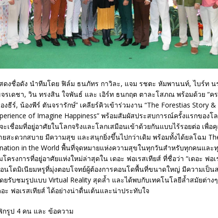
ดงชื่อดัง นำทีมโดย ฟิล์ม ธนภัทร กาวิละ, แจม รชตะ หัมพานนท์, ไบร์ท นรภั
ขจรเดชา, วิน ทรงสิน ใจพันธ์ และ เอิร์ท ธนกฤต ตาละโสภณ พร้อมด้วย “ครอ
องธีร์, น้องพีร์ ตันจรารักษ์” เคลียร์คิวเข้าร่วมงาน “The Forestias Story 
perience of Imagine Happiness” พร้อมสัมผัสประสบการณ์ครั้งแรกของโล
จะเชื่อมที่อยู่อาศัยในโลกจริงและโลกเสมือนเข้าด้วยกันแบบไร้รอยต่อ เพื่อคุ
่ง่ายสะดวกสบาย มีความสุข และสนุกยิ่งขึ้นไปกว่าเดิม พร้อมทั้งได้ยลโฉม 
tion in the World พื้นที่จุดหมายแห่งความสุขในทุกวันสำหรับทุกคนและทุ
ครงการที่อยู่อาศัยแห่งใหม่ล่าสุดใน เดอะ ฟอเรสเทียส์ ที่ชื่อว่า “เดอะ ฟอเร
 คอนโดมิเนียมหรูที่มุ่งตอบโจทย์ผู้ต้องการคอนโดพื้นที่ขนาดใหญ่ มีความเป็น
ยรับชมรูปแบบ Virtual Reality สุดล้ำ และได้พบกับเทคโนโลยีล้ำสมัยต่างๆ 
ดอะ ฟอเรสเทียส์ ได้อย่างน่าตื่นเต้นและน่าประทับใจ