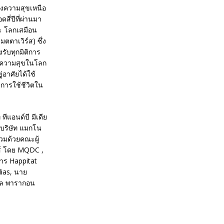
ร้างความสุขเหนือ
สี่ปีที่ผ่านมา
ะ โลกเสมือน
ตตาเวิร์ส) ซึ่ง
รับทุกมิติการ
างมีความสุขในโลก
่อาศัยได้ใช้
ะการใช้ชีวิตใน
ีแอนด์บี มีเดีย
บริษัท แมกโน
ร่วมด้วยคณะผู้
ยส์ โดย MQDC ,
าร Happitat
ias, นาย
ยัล พารากอน