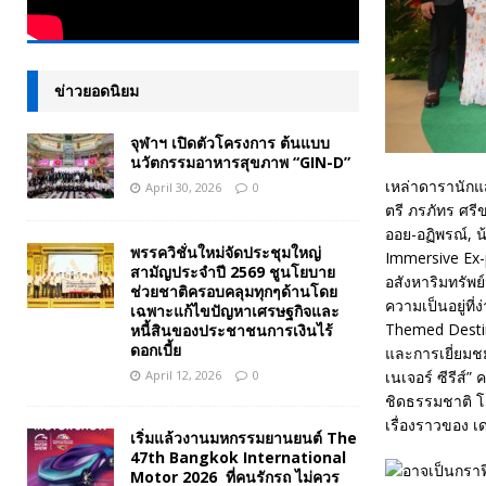
ข่าวยอดนิยม
จุฬาฯ เปิดตัวโครงการ ต้นแบบ
นวัตกรรมอาหารสุขภาพ “GIN-D”
เหล่าดารานักแส
April 30, 2026
0
ตรี ภรภัทร ศรี
ออย-อฏิพรณ์, น้
พรรควิชั่นใหม่จัดประชุมใหญ่
Immersive Ex-
สามัญประจำปี 2569 ชูนโยบาย
อสังหาริมทรัพย์
ช่วยชาติครอบคลุมทุกๆด้านโดย
ความเป็นอยู่ที
เฉพาะแก้ไขปัญหาเศรษฐกิจและ
Themed Destina
หนี้สินของประชาชนการเงินไร้
ดอกเบี้ย
และการเยี่ยมชมโ
เนเจอร์ ซีรีส์”
April 12, 2026
0
ชิดธรรมชาติ โด
เรื่องราวของ เ
เริ่มแล้วงานมหกรรมยานยนต์ The
47th Bangkok International
Motor 2026 ที่คนรักรถ ไม่ควร