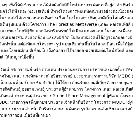
งๆ เพื่อให้ผู้เข้าร่วมงานได้สัมผัสกับมิติใหม่ แห่งการพัฒนาที่อยู่อาศัย ที่ส
นจริงได้ที่ เดอะ ฟอเรสเทียส์ ที่ทางโครงการทุ่มเทพัฒนามาอย่างต่อเนื่องตลอด
ายในงานยังได้ฉายภาพแนวคิดการเชื่อมโยงโครงการที่อยู่อาศัยในโลกจริงแล
างเต็มรูปแบบ ด้วยโครงการ The Forestias Mettaverse (เดอะ ฟอเรสเทียส์ เม
แรกของโลกที่ผู้พัฒนาอสังหาริมทรัพย์ ไม่เพียง แค่ออกแบบโครงการเพื่อรอง
ุกเจนเนอเรชั่น สิ่งแวดล้อม และสิ่งมีชีวิต ในระบบนิเวศน์ได้อยู่ร่วมกันอย่
งเท่านั้น แต่ยังพัฒนาโครงการรูป แบบเดียวกันขึ้นในโลกเสมือน เพื่อให้ผู้อยู
 และโลกเสมือน ที่เชื่อมโยงถึงกันอย่างไร้รอยต่อ ช่วยเติมเต็มไลฟ์สไตล์ แล
์ ให้สมบูรณ์ยิ่งขึ้น
ัฒน์ อริยวรารมย์ หรือ ดร.แตน ประธานกรรมการบริหารและผู้ก่อตั้ง บริษัท ท
ทศไทย) และ นางทิพพาภรณ์ อริยวรารมย์ ประธานกรรมการบริษัท MQDC (
ีเวล็อปเมนต์ คอร์ปอเรชั่น จำกัด) ได้ให้การต้อนรับแขกผู้มีเกียรติอย่างอบอุ่น 
นายกิตติพันธุ์ อุยยามะพันธุ์ ประธานผู้อำนวยการ โครงการ เดอะ ฟอเรสเที
กิดหงส์ ประธานผู้อำนวยการ Storied Place Management ผู้พัฒนาโครงก
QDC, นายภารุต เพ็ญพายัพ ประธานเจ้าหน้าที่บริหาร โครงการ MQDC Idyll
ิมากร ประธานเจ้าหน้าที่บริหารสายงานพัฒนาธุรกิจ ทรานส์ลูเซีย ณ ณ รอ
ยามพารากอน เมื่อวันที่ผ่านมา