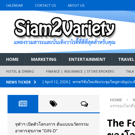
CALENDAR
CONTACT US
ABOUT US
HOME
MARKETING
ENTERTAINMENT
TRAVEL
HOTEL & DINING
FINANCE | INSURANCE | STOKE BROKERS
TALK
[ April 12, 2026 ]
พรรควิชั่นใหม่จัดประชุมใหญ่สามัญปร
NEWS TICKER
และหนี้สินของประชาชนการเงินไร้ดอกเบี้ย
PR NEWS
HOME
ข
[ March 26, 2026 ]
เริ่มแล้วงานมหกรรมยานยนต์ The 47th
แรกของโลกที่จ
เมย.2569
AUTO NEWS
The Fo
[ February 10, 2026 ]
นครปฐมส้มไม่แผ่ว แต่บ้านใหญ่ผนึกกำ
จุฬาฯ เปิดตัวโครงการ ต้นแบบนวัตกรรม
อาหารสุขภาพ “GIN-D”
วันที่สายอนุรักษ์นิยมเลิกรบกันเอง
PR NEWS