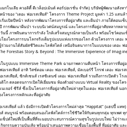
กโนเลีย ควอลิตี้ ดีเวล็อปเม้นต์ คอร์ปอเรชั่น จำกัด) บริษัทผู้พัฒนาอสังหาร
หน้าของ “เดอะ ฟอเรสเทียส์” โครงการ Theme Project มูลค่า 1.25 แสนล้
เริ่มเปิดปีหน้า หลังจากพัฒนาโครงการที่อยู่อาศัย และผืนป่า ภายใต้คอนเซ็ปต
ี่ปี การพัฒนาผืนป่า ระบบนิเวศน์สมบูรณ์ และโครงการที่อยู่อาศัยหลากหล
วันนี้ ภาพจินตนาการกำลัง ใกล้เสร็จสมบูรณ์กลายเป็นจริง พร้อมโชว์คอนเ
อมโยงโครงการบนโลกจริงเต็มรูปแบบแห่งแรกของโลก ด้วยโครงการ เดอะ ฟ
้ผู้ร่วมงานได้สัมผัสชีวิตและไลฟ์สไตล์ เหนือจินตนาการในแบบของ เดอะ ฟอเ
น “The Forestias Story & Beyond : The Immersive Experience of Imag-i
ดขึ้นในรูปแบบ Immersive Theme Park ฉายภาพความคืบหน้า โครงการที่อยู่อ
อเรสเทียส์ อาทิ วิสซ์ดอม เดอะ ฟอเรสเทียส์, มัลเบอร์รี่ โกรฟ เดอะ ฟอเรสเท
อเรสเทียส์, ซิกส์เซนส์ เรสซิเดนซ์ เดอะ ฟอเรสเทียส์ รวมถึงการเปิดตัว โร
ดิโก ตลอดจนการเปิดให้เยี่ยมชม ห้องตัวอย่างแบบ Virtual Reality ของโค
เนเจอร์ ซีรีส์ ซึ่งเป็นโครงการที่อยู่อาศัยใหม่ล่าสุดในเดอะ ฟอเรสเทียส์ น
งโครงการหลักและที่อยู่อาศัย
รสเทียส์ แล้ว ยังมีการเปิดตัวโครงการใหม่ล่าสุด “Happitat” (แฮปปี้ แทท) ท
ส์ สมบูรณ์ พร้อมตอบสนองไลฟ์สไตล์การใช้ชีวิตให้กับคนทุกกลุ่ม ทุกเพศ ทุกว
นเซ็ปต์ใหม่ที่เป็นพื้นที่ที่จะมอบประสบการณ์ความสุขในรูปแบบใหม่ ไม่ว่าจะ
กิจกรรมความบันเทิง พร้อมนำเสนอภาพความเชื่อมโยงพื้นที่ ที่อยู่อาศัย และพ