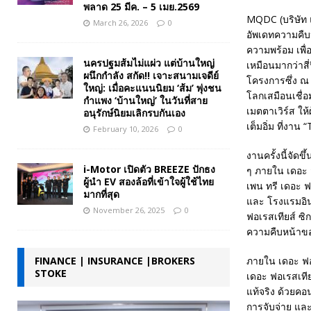
พลาด 25 มีค. – 5 เมย.2569
MQDC (บริษัท แม
March 26, 2026
0
อัพเดทความคืบ
ความพร้อม เพื่อ
นครปฐมส้มไม่แผ่ว แต่บ้านใหญ่
เหมือนมากว่าส
ผนึกกำลัง สกัด!! เจาะสนามเจดีย์
โครงการซึ่ง ณ 
ใหญ่: เมื่อคะแนนนิยม ‘ส้ม’ พุ่งชน
โลกเสมือนเชื่
กำแพง ‘บ้านใหญ่’ ในวันที่สาย
เมตตาเวิร์ส ให
อนุรักษ์นิยมเลิกรบกันเอง
เต็มอิ่ม ที่งา
February 10, 2026
0
งานครั้งนี้จั
i-Motor เปิดตัว BREEZE ปักธง
ๆ ภายใน เดอะ ฟ
ผู้นำ EV สองล้อที่เข้าใจผู้ใช้ไทย
เพน ทรี เดอะ ฟ
มากที่สุด
และ โรงแรมอิน
November 26, 2025
0
ฟอเรสเทียส์ ซิก
ความคืบหน้าขอ
ภายใน เดอะ ฟอเ
FINANCE | INSURANCE |BROKERS
STOKE
เดอะ ฟอเรสเทีย
แท้จริง ด้วยคอ
การจับจ่าย และ