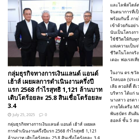
และไลฟ์สไตล์ต่า
จินตนาการที่เป็
พร้อมกันนี้ ภ
เข้าด้วยกันอย่
นับเป็นโครงการ
ใช้ชีวิตให้กับท
แห่งความเป็นจริ
ชีวิตในโลกจริง
เดอะ ฟอเรสเทียส
กลุ่มธุรกิจทางการเงินแลนด์ แอนด์
ในงาน ดร.ชวัลว
โกลบอล (ประเ
เฮ้าส์ เผยผลการดำเนินงานครึ่งปี
เลีย ควอลิตี้ ด
แรก 2568 กำไรสุทธิ 1,121 ล้านบาท
บริหาร ได้แก่ 
เติบโตร้อยละ 25.8 สินเชื่อโตร้อยละ
นางสาว อรดา เ
3.4
ภายใต้เครือ M
พันธบัตร สันต
July 25, 2025
0
ฮอลล์ ชั้น 5 ส
กลุ่มธุรกิจทางการเงินแลนด์ แอนด์ เฮ้าส์ เผยผล
การดำเนินงานครึ่งปีแรก 2568 กำไรสุทธิ 1,121
ล้านบาท เติบโตร้อยละ 25.8 สินเชื่อโตร้อยละ 3.4