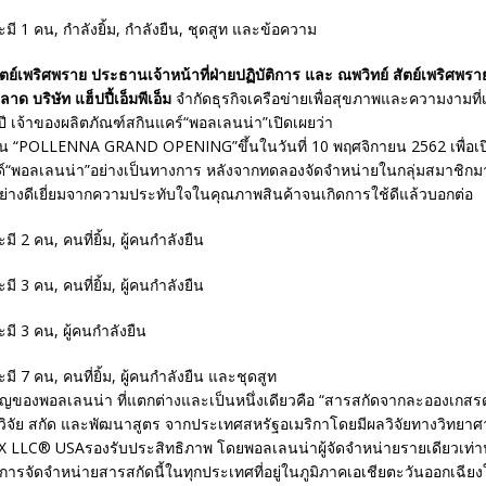
ย์เพริศพราย ประธานเจ้าหน้าที่ฝ่ายปฏิบัติการ และ ณพวิทย์ สัตย์เพริศพร
ลาด บริษัท แฮ็ปปี้เอ็มพีเอ็ม
จำกัดธุรกิจเครือข่ายเพื่อสุขภาพและความงามที่
ี เจ้าของผลิตภัณฑ์สกินแคร์“พอลเลนน่า”เปิดเผยว่า
งาน “POLLENNA GRAND OPENING”ขึ้นในวันที่ 10 พฤศจิกายน 2562 เพื่อเป
์“พอลเลนน่า”อย่างเป็นทางการ หลังจากทดลองจัดจำหน่ายในกลุ่มสมาชิกม
ย่างดีเยี่ยมจากความประทับใจในคุณภาพสินค้าจนเกิดการใช้ดีแล้วบอกต่อ
ัญของพอลเลนน่า ที่แตกต่างและเป็นหนึ่งเดียวคือ “สารสกัดจากละอองเกสรด
ก วิจัย สกัด และพัฒนาสูตร จากประเทศสหรัฐอเมริกาโดยมีผลวิจัยทางวิทยา
LC® USAรองรับประสิทธิภาพ โดยพอลเลนน่าผู้จัดจำหน่ายรายเดียวเท่านั้นท
นการจัดจำหน่ายสารสกัดนี้ในทุกประเทศที่อยู่ในภูมิภาคเอเชียตะวันออกเฉียง