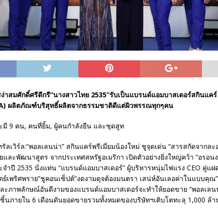
ง่าสมศักดิ์ศรีดีกรี“นางสาวไทย 2535”รับเป็นแบรนด์แอมบาสเดอร์สกินแคร
 ผลิตภัณฑ์บริสุทธิ์ผลิตจากธรรมชาติดีแต่ผิวพรรณทุกๆคน
ทรัลเวิร์ล:“พอลเลนน่า” สกินแคร์พรีเมี่ยมน้องใหม่ ชูจุดเด่น “สารสกัดจากล
ัยและพัฒนาสูตร จากประเทศสหรัฐอเมริกา เปิดตัวอย่างยิ่งใหญ่คว้า “อรอนง
ำปี 2535 นั่งแท่น “แบรนด์แอมบาสเดอร์” ผู้บริหารหนุ่มไฟแรง CEO คู่แฝ
ตย์เพริศพราย”ชูคอนเซ็ปต์“งดงามดุจต้องมนตรา เสน่ห์อันเลอค่าในแบบคุณ” 
ละภาพลักษณ์อันดีงามของแบรนด์แอมบาสเดอร์จะทำให้ยอดขาย “พอลเลนน่
ชิ้นภายใน 6 เดือนดันยอดขายรวมทั้งหมดของบริษัทฯเติบโตทะลุ 1,000 ล้า