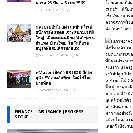
โดยเหตุผลที่ต
พลาด 25 มีค. – 5 เมย.2569
สเดอร์” ให้กั
March 26, 2026
0
เซ็ปต์ของแบรน
ตรวจสภาพผิวหน
นครปฐมส้มไม่แผ่ว แต่บ้านใหญ่
ดัง “ลุลา” เจ้า
ผนึกกำลัง สกัด!! เจาะสนามเจดีย์
ใหญ่: เมื่อคะแนนนิยม ‘ส้ม’ พุ่งชน
กำแพง ‘บ้านใหญ่’ ในวันที่สาย
ทั้งนี้ทางด้า
อนุรักษ์นิยมเลิกรบกันเอง
รนด์แอมบาสเดอ
February 10, 2026
0
ที่มีคุณค่าจาก
อเมริกา มาตรฐา
i-Motor เปิดตัว BREEZE ปักธง
จะใช้ปลูก ไปจ
ผู้นำ EV สองล้อที่เข้าใจผู้ใช้ไทย
เกสรดอกไม้ G60”
มากที่สุด
ฟื้นฟูและดูแล
November 26, 2025
0
นอกจากนี้ยังมีส
ดูแลผิวหน้าตัว
ทางสีหน้าเยอะ 
FINANCE | INSURANCE |BROKERS
มาก ทุกอย่างจึง
STOKE
แม้จะไม่หอม เ
เลยกล้าที่จะรั