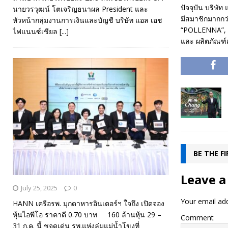
ปัจจุบัน บริษัท
นายวรวุฒน์ โตเจริญธนาผล President และ
มีสมาชิกมากกว่
หัวหน้ากลุ่มงานการเงินและบัญชี บริษัท แอล เอช
“POLLENNA”, ผ
ไฟแนนซ์เชียล
[...]
และ ผลิตภัณฑ์เ
BE THE F
Leave a
July 25, 2025
0
Your email add
HANN เครือรพ. มุกดาหารอินเตอร์ฯ ใจถึง เปิดจอง
หุ้นไอพีโอ ราคาดี 0.70 บาท 160 ล้านหุ้น 29 –
Comment
31 ก.ค. นี้ ชูจุดเด่น รพ.แห่งลุ่มแม่น้ำโขงที่