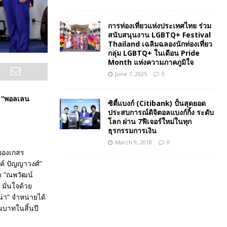
การท่องเที่ยวแห่งประเทศไทย ร่วม
สนับสนุนงาน LGBTQ+ Festival
Thailand เฉลิมฉลองนักท่องเที่ยว
กลุ่ม LGBTQ+ ในเดือน Pride
Month แห่งความภาคภูมิใจ
June 7, 2025
0
์ “พอลเลน
ซิตี้แบงก์ (Citibank) ปั้นสุดยอด
ประสบการณ์ดิจิตอลแบงก์กิ้ง ระดับ
โลก ผ่าน 7ฟีเจอร์ใหม่ในทุก
ธุรกรรมการเงิน
March 9, 2018
0
ะอองเกสร
ค์ ปัญญาวงศ์”
ด “ณพวัฒน์
มั่นใจด้วย
า” จำหน่ายได้
นบาทในสิ้นปี