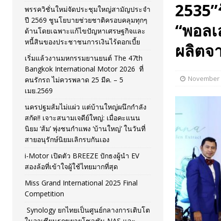
2535”
พรรควิชั่นใหม่จัดประชุมใหญ่สามัญประจำ
[ November 26, 2025 ]
i-Motor เปิดตัว BREEZE ปักธงผู้นำ
ปี 2569 ชูนโยบายช่วยชาติครอบคลุมทุกๆ
“พอลเ
ด้านโดยเฉพาะแก้ไขปัญหาเศรษฐกิจและ
[ April 30, 2026 ]
จุฬาฯ เปิดตัวโครงการ ต้นแบบนวัตกรร
หนี้สินของประชาชนการเงินไร้ดอกเบี้ย
ผลิตจ
เริ่มแล้วงานมหกรรมยานยนต์ The 47th
Bangkok International Motor 2026 ที่
November 
คนรักรถ ไม่ควรพลาด 25 มีค. – 5
เมย.2569
นครปฐมส้มไม่แผ่ว แต่บ้านใหญ่ผนึกกำลัง
สกัด!! เจาะสนามเจดีย์ใหญ่: เมื่อคะแนน
นิยม ‘ส้ม’ พุ่งชนกำแพง ‘บ้านใหญ่’ ในวันที่
สายอนุรักษ์นิยมเลิกรบกันเอง
i-Motor เปิดตัว BREEZE ปักธงผู้นำ EV
สองล้อที่เข้าใจผู้ใช้ไทยมากที่สุด
Miss Grand International 2025 Final
Competition
Synology ยกไทยเป็นศูนย์กลางการเติบโต
ในอาเซียนรุกขยายโซลูชัน NAS และ