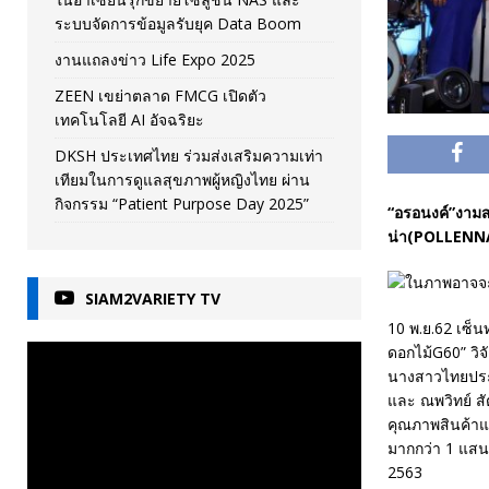
ระบบจัดการข้อมูลรับยุค Data Boom
งานแถลงข่าว Life Expo 2025
ZEEN เขย่าตลาด FMCG เปิดตัว
เทคโนโลยี AI อัจฉริยะ
DKSH ประเทศไทย ร่วมส่งเสริมความเท่า
เทียมในการดูแลสุขภาพผู้หญิงไทย ผ่าน
กิจกรรม “Patient Purpose Day 2025”
“อรอนงค์”งามส
น่า(POLLENNA)
SIAM2VARIETY TV
10 พ.ย.62 เซ็น
ดอกไม้G60” วิจ
นางสาวไทยประจ
และ ณพวิทย์ สั
คุณภาพสินค้าแ
มากกว่า 1 แสน
2563