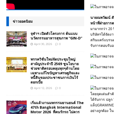
นายณพวัฒน์ สัต
ข่าวยอดนิยม
หน้าที่ฝ่ายการต
มามากกว่า 20 ป
จุฬาฯ เปิดตัวโครงการ ต้นแบบ
บริษัทฯได้จัด
นวัตกรรมอาหารสุขภาพ “GIN-D”
สกินแคร์แบรนด
April 30, 2026
0
รับการตอบรับอ
พรรควิชั่นใหม่จัดประชุมใหญ่
สามัญประจำปี 2569 ชูนโยบาย
ช่วยชาติครอบคลุมทุกๆด้านโดย
เฉพาะแก้ไขปัญหาเศรษฐกิจและ
หนี้สินของประชาชนการเงินไร้
ดอกเบี้ย
April 12, 2026
0
โดยจุดเด่นสำค
ได้รับการ ปลู
เริ่มแล้วงานมหกรรมยานยนต์ The
แล็ปGRAMINEX L
47th Bangkok International
อย่างถูกต้อง ใ
Motor 2026 ที่คนรักรถ ไม่ควร