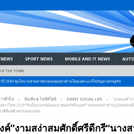
 NEWS
SPORT NEWS
MOBILE AND IT NEWS
AUTO
 OF THE TOWN
ะจำปี 2569 ชูนโยบายช่วยชาติครอบคลุมทุกๆด้านโดยเฉพาะแก้ไขปัญหาเศรษฐกิจ
่าวทั่วไป
บันเทิง & ไลฟ์สไตล์
EVENT SOCIAL LIFE
“อรอนงค์”ง
 Bangkok International Motor 2026 ที่คนรักรถ ไม่ควรพลาด 25 มีค. – 5
ี“นางสาวไทย 2535”รับเป็นแบรนด์แอมบาสเดอร์สกินแคร์ “พอลเลนน่า(POLLENNA) ผลิต
าติดีแต่ผิวพรรณทุกๆคน
ลัง สกัด!! เจาะสนามเจดีย์ใหญ่: เมื่อคะแนนนิยม ‘ส้ม’ พุ่งชนกำแพง ‘บ้านใหญ่’ ใน
ค์”งามสง่าสมศักดิ์ศรีดีกรี“นาง