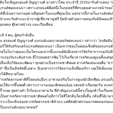
ัดสินใจเชิญอรอนงค์ ปัญญาวงศ์ นางสาวไทย ประจำปี 2535มารับตำแหน่ง 
บแบรนด์พอลเลนน่า เพราะอรอนงค์คือหนึ่งในกุลสตรีที่ทรงคุณค่าแถวหน้าขอ
ด์ที่เน้นความงามอย่างมีคุณค่าในแบบที่คุณเป็น นอกจากนี้ภายในงานยังพบ
้าและรับคำแนะนำจากผู้เชี่ยวชาญฟรี ปิดท้ายด้วยความสนุกกับมินิคอนเสิร์
ของเพลง ตุ๊กตาหน้ารถ และเรื่องที่ขอ
นของ อรอนงค์ ปัญญาวงศ์ แบรนด์แอมบาสเดอร์พอลเลนน่า กล่าวว่า “อรตัดสิน
ร์ให้กับสกินแคร์แบรนด์พอลเลนน่า เนื่องจากชอบในคอนเซ็ปต์ของแบรนด์
ภายในไม่ว่าคุณจะเป็นใครนอกจากนี้แบรนด์ยังมีเอกสารวิจัยวิชาการรองรับมี
นรองรับระดับสากล มีไร่ปลอดสารพิษ ไว้เก็บเกี่ยวสารสกัดเองดูแลตั้งแต่จุดเร
นถึงแล็ปวิจัยและพัฒนา ทุกอย่างเป็นธรรมชาติหมด สารสกัดเด่นเลยคือ “ส
 ซึ่งเป็นลิขสิทธิ์เฉพาะ มีเอกสารการวิจัยจากแล็ปที่อเมริกา เผยให้เห็นเลยว
ผิวได้ดีขนาดไหน
ารสกัดธรรมชาติที่โดดเด่นอื่นๆ มาช่วยเสริมในการดูแลผิวอีกเพียบ อรเองก็อยู
เองให้มากขึ้นพอดี เพราะเรางานเยอะพักผ่อนน้อย แต่งหน้าเกือบทุกวัน ละค
ริ้วรอย จุดด่างดำ ก็เริ่มจะมาตามวัย ที่สำคัญแบรนด์นี้ห่วงใยลูกค้าในเรื่อ
เป็นสารสกัดจากธรรมชาติหมดไม่มีการใส่สีใส่กลิ่นใดๆทั้งสิ้น กลิ่นที่ได้เวล
พราะเป็นกลิ่นของสารสกัดธรรมชาติล้วนๆ แต่ดีต่อผิวพรรณมากพอลองก่อนแล
บเป็นแบรนด์แอมบาสเดอร์”