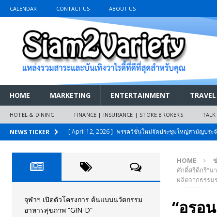
CALENDAR
CONTACT US
ABOUT US
HOME
MARKETING
ENTERTAINMENT
TRAVEL
HOTEL & DINING
FINANCE | INSURANCE | STOKE BROKERS
TALK
[ April 12, 2026 ]
พรรควิชั่นใหม่จัดประชุมใหญ่สามัญปร
NEWS TICKER
และหนี้สินของประชาชนการเงินไร้ดอกเบี้ย
PR NEWS
HOME
ข
[ March 26, 2026 ]
เริ่มแล้วงานมหกรรมยานยนต์ The 47th
ศักดิ์ศรีดีกร
ผลิตจากธรรมช
เมย.2569
AUTO NEWS
[ February 10, 2026 ]
นครปฐมส้มไม่แผ่ว แต่บ้านใหญ่ผนึกกำ
จุฬาฯ เปิดตัวโครงการ ต้นแบบนวัตกรรม
“อรอนง
อาหารสุขภาพ “GIN-D”
วันที่สายอนุรักษ์นิยมเลิกรบกันเอง
PR NEWS