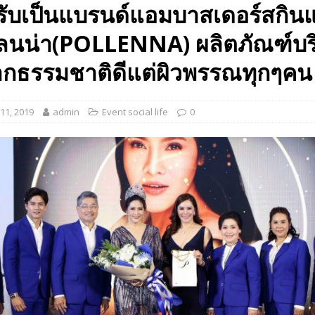
รับเป็นแบรนด์แอมบาสเดอร์สกินแ
 EV สองล้อที่เข้าใจผู้ใช้ไทยมากที่สุด
AUTO NEWS
ลนน่า(POLLENNA) ผลิตภัณฑ์บริส
มอาหารสุขภาพ “GIN-D”
EVENT SOCIAL LIFE
ากธรรมชาติดีแต่ผิวพรรณทุกๆคน
11, 2019
admin
Event social life
0