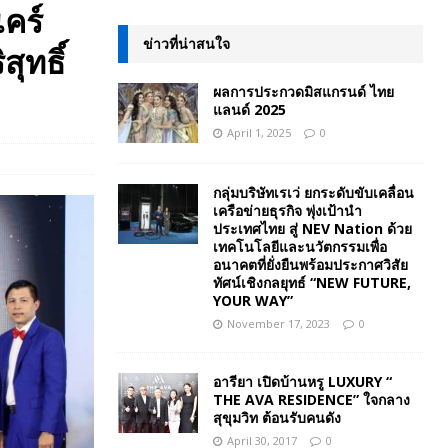
คร์
ข่าวที่น่าสนใจ
ุทธิ์
ผลการประกวดมิสแกรนด์ ไทย
แลนด์ 2025
April 1, 2025
0
กลุ่มบริษัทเรเว่ ยกระดับขับเคลื่อน
เครือข่ายธุรกิจ พุ่งเป้านำ
ประเทศไทย สู่ NEV Nation ด้วย
เทคโนโลยีและนวัตกรรมเพื่อ
อนาคตที่ยั่งยืนพร้อมประกาศวิสัย
ทัศน์เชิงกลยุทธ์ “NEW FUTURE,
YOUR WAY”
November 17, 2023
0
อารียา เปิดบ้านหรู LUXURY “
THE AVA RESIDENCE” ใจกลาง
สุขุมวิท ต้อนรับคนดัง
April 30, 2017
0