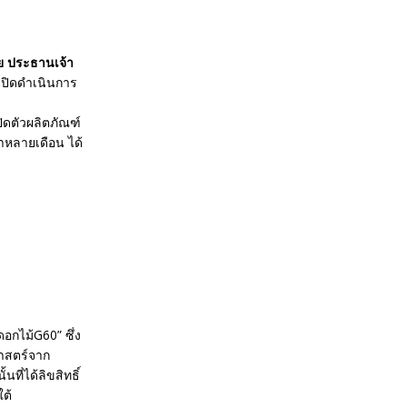
าย ประธานเจ้า
เปิดดำเนินการ
ิดตัวผลิตภัณฑ์
าหลายเดือน ได้
อกไม้G60” ซึ่ง
ศาสตร์จาก
ี่ได้ลิขสิทธิ์
ใต้