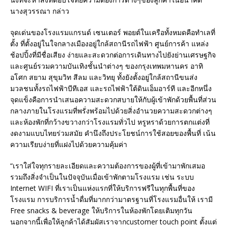
นางสุวรรณา กล่าว
จุดเด่นของโรงแรมแกรนด์ เซนเตอร์ พอยต์ในเครือทั้งหมดคือทำเลที่
ตั้ง ที่ตั้งอยู่ในใจกลางเมืองอยู่ใกล้สถานีรถไฟฟ้า ศูนย์การค้า แหล่ง
ช้อปปิ้งที่มีชื่อเสียง ง่ายและสะดวกต่อการเดินทางไปยังย่านเศรษฐกิจ
และศูนย์รวมความบันเทิงชั้นนำต่างๆ ของกรุงเทพมหานคร อาทิ
อโศก สยาม สุขุมวิท สีลม และวิทยุ ทั้งยังตั้งอยู่ใกล้สถานีขนส่ง
มวลชนทั้งรถไฟฟ้าบีทีเอส และรถไฟฟ้าใต้ดินเอ็มอาร์ที และอีกหนึ่ง
จุดแข็งคือการนำเสนอความสะดวกสบายให้กับผู้เข้าพักด้วยพื้นที่ส่วน
กลางภายในโรงแรมที่พรั่งพร้อมไปด้วยสิ่งอำนวยความสะดวกต่างๆ
และห้องพักที่กว้างขวางกว่าโรงแรมทั่วไป หรูหราด้วยการตกแต่งที่
งดงามแบบไทยร่วมสมัย คำนึงถึงประโยชน์การใช้สอยของพื้นที่ เน้น
ความเรียบง่ายที่แฝงไปด้วยความคุ้มค่า
“เราใส่ใจทุกรายละเอียดและความต้องการของผู้ที่เข้ามาพักเสมอ
รวมถึงสิ่งจำเป็นในปัจจุบันเมื่อเข้าพักตามโรงแรม เช่น ระบบ
Internet WIFI ที่เราเป็นแห่งแรกที่ให้บริการฟรีในทุกพื้นที่ของ
โรงแรม การบริการน้ำดื่มที่มากกว่ามาตรฐานที่โรงแรมอื่นให้ เรามี
Free snacks & beverage ให้บริการในห้องพักโดยเติมทุกวัน
นอกจากนี้เพื่อให้ลูกค้าได้สัมผัสเราจากcustomer touch point ตั้งแต่