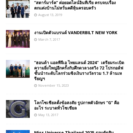
“สตาร์มาร์ค” ต่อยอดไลน์อินทีเรีย ครบจบเรื่อง
ตกแต่งบ้านไม่หวั่นคดีหุ้นครอบครัว
August 13, 2019
งานเปิดตัวแบรนด์ VANDERBILT NEW YORK
March 7, 2017
“ฮอนด้า แอลพีจีเอ ไทยแลนด์ 2024” เตรียมระเบิด
ความยิ่งใหญ่อีกครั้งกับศึกดวลวงสวิง 72 โปรกอล์ฟ
ชั้นนำระดับโลกร่วมชิงเงินรางวัลรวม 1.7 ล้านเห
รียญฯ
November 15, 2023
โลกโซเชียลตั้งข้อสงสัย รูปภาพตัวอักษร “G” คือ
อะไร ระบาดทั่วโซเชียล
May 13, 2017
Miss Universe Thailand 2025 รอบตัดสิน