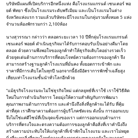
บริษัทมีแผนที่เปิดบริการอีกหนึ่งแห่ง คือโรงแรมแกรนด์ เซนเตอร์ พอ
ยต์ พัทยา ซึ่งเป็นโรงแรมระดับพรีเมียม และเป็นโรงแรมในต่าง
จังหวัดแห่งแรก รวมแล้วบริษัทจะมีโรงแรมในกลุ่มรวมทั้งหมด 5 แห่ง
จำนวนห้องพักรวมกว่า 2,100ห้อง
นางสุวรรณา กล่าวว่า ตลอดระยะเวลา 10 ปีที่กลุ่มโรงแรมแกรนด์
เซนเตอร์ พอยต์ ดำเนินธุรกิจมาได้รับการตอบรับเป็นอย่างดีมาโดย
ตลอด ด้วยความพึงพอใจของลูกค้าทำให้ธุรกิจเติบโตอย่างรวดเร็ว
ด้วยจุดเด่นด้านการบริการที่ตอบโจทย์ความต้องการของลูกค้า จึง
สามารถสร้างฐานลูกค้าโรงแรมที่มั่นคง ทั้งยอดการเข้าพัก และ
ราคาที่มีการเติบโตในทุกปี นอกจากนี้ยังมีอัตราการพักซ้ำเฉลี่ยสูง
เทียบเท่าโรงแรมชั้นนำทั่วโลกอีกด้วย
“แม้ธุรกิจโรงแรมจะไม่ใช่ธุรกิจใหม่ แต่กลยุทธ์ที่เราใช้ เราใช้วิธีคิด
ใหม่ในการดำเนินกิจการ โดยมุ่งให้ความสำคัญกับการพัฒนา
คุณภาพงานด้านการบริการ และคำนึงถึงสิ่งที่ลูกค้าจะได้รับ ที่คุ้ม
ค่าที่สุด เราศึกษาความต้องการผู้บริโภคชัดเจน ดังนั้น การออกแบบ
จึงไม่ใช่แค่ดีไซน์ที่เป็นจุดแข็งของเรา แต่การออกแบบด้านการ
บริการที่ตรงใจและตรงความต้องการของลูกค้าคือสิ่งที่เราคำนึงถึง
สร้างความประทับใจให้แก่ลูกค้าที่เข้าพักในโรงแรม และเราไม่หยุด
นิ่งที่จะหาสิ่งที่ตอบโจทย์ความต้องการต่างๆของลูกค้าในอนาคต”