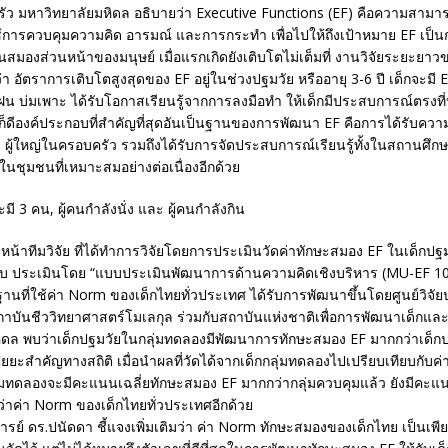
ัว มหาวิทยาลัยมหิดล อธิบายว่า Executive Functions (EF) คือความสามา
ใช้การควบคุมความคิด อารมณ์ และการกระทำ เพื่อไปให้ถึงเป้าหมาย EF เป
ในสมองส่วนหน้าของมนุษย์ เมื่อแรกเกิดยังเติบโตไม่เต็มที่ งานวิจัยระยะยา
่า อัตราการเติบโตสูงสุดของ EF อยู่ในช่วงปฐมวัย หรืออายุ 3-6 ปี เด็กจะมี 
ฝน บ่มเพาะ ได้รับโอกาสเรียนรู้จากการลงมือทำ ให้เด็กมีประสบการณ์ตรงท
็ดีองค์ประกอบที่สำคัญที่สุดอันเป็นฐานของการพัฒนา EF คือการได้รับควา
่ ผู้ใหญ่ในครอบครัว รวมถึงได้รับการจัดประสบการณ์เรียนรู้ทั้งในสถานศึก
ะในชุมชนที่เหมาะสมอย่างต่อเนื่องอีกด้วย
้าทีมวิจัย ที่ได้ทำการวิจัยโดยการประเมินวัดค่าทักษะสมอง EF ในเด็กปฐมวั
บบ ประเมินโดย “แบบประเมินพัฒนาการด้านความคิดเชิงบริหาร (MU-EF 101)
ฐานที่ใช้ค่า Norm ของเด็กไทยทั่วประเทศ ได้รับการพัฒนาขึ้นโดยศูนย์วิจ
ถาบันชีววิทยาศาสตร์โมเลกุล ร่วมกับสถาบันแห่งชาติเพื่อการพัฒนาเด็กแล
ิดล พบว่าเด็กปฐมวัยในกลุ่มทดลองมีพัฒนาการทักษะสมอง EF มากกว่าเด็กป
ัยยะสำคัญทางสถิติ เมื่อนำผลที่วัดได้จากเด็กกลุ่มทดลองไปเปรียบเทียบกับค
่มทดลองจะมีคะแนนเฉลี่ยทักษะสมอง EF มากกว่ากลุ่มควบคุมแล้ว ยังมีคะแน
่าค่า Norm ของเด็กไทยทั่วประเทศอีกด้วย
ารย์ ดร.ปนัดดา ชี้แจงเพิ่มเติมว่า ค่า Norm ทักษะสมองของเด็กไทย เป็นเพีย