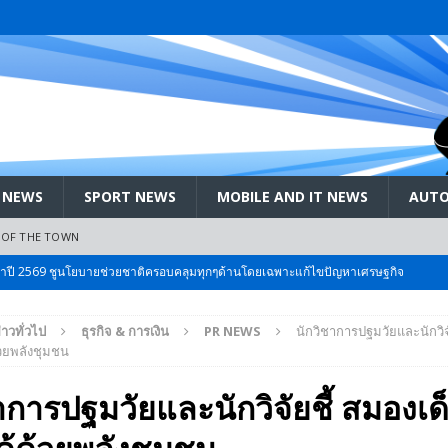
 NEWS
SPORT NEWS
MOBILE AND IT NEWS
AUTO
 OF THE TOWN
ะจำปี 2569 ชูนโยบายช่วยชาติครอบคลุมทุกๆด้านโดยเฉพาะแก้ไขปัญหาเศรษฐกิจ
่าวทั่วไป
ธุรกิจ & การเงิน
PR NEWS
นักวิชาการปฐมวัยและนักวิจั
 Bangkok International Motor 2026 ที่คนรักรถ ไม่ควรพลาด 25 มีค. – 5
้วยพลังชุมชน
าการปฐมวัยและนักวิจัยชี้ สมองเ
ลัง สกัด!! เจาะสนามเจดีย์ใหญ่: เมื่อคะแนนนิยม ‘ส้ม’ พุ่งชนกำแพง ‘บ้านใหญ่’ ใน