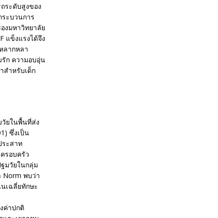
รถระดับสูงของ
็นกระบวนการ
วของมหาวิทยาลัย
EF แข็งแรงได้จึง
ี่หลากหลา
มรัก ความอบอุ่น
ษาสำหรับเด็ก
ยในพื้นที่ส่ง
 ซึ่งเป็น
ัยประสาท
ะครอบครัว
ฐมวัยในกลุ่ม
่า Norm พบว่า
นเฉลี่ยทักษะ
งค่าปกติ