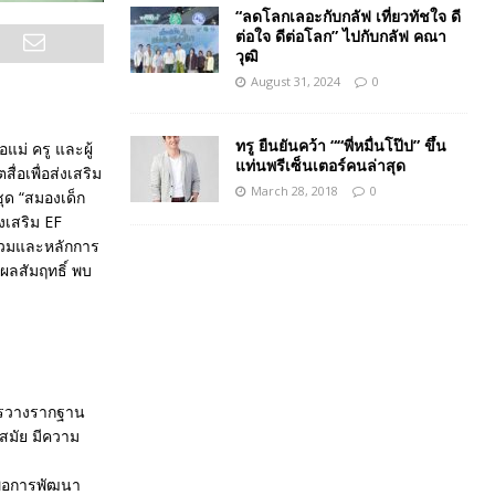
“ลดโลกเลอะกับกลัฟ เที่ยวทัชใจ ดี
ต่อใจ ดีต่อโลก” ไปกับกลัฟ คณา
วุฒิ
August 31, 2024
0
ทรู ยืนยันคว้า ““พี่หมื่นโป๊ป” ขึ้น
แม่ ครู และผู้
แท่นพรีเซ็นเตอร์คนล่าสุด
่อเพื่อส่งเสริม
March 28, 2018
0
ด “สมองเด็ก
งเสริม EF
ร่วมและหลักการ
ผลสัมฤทธิ์ พบ
อการวางรากฐาน
นสมัย มีความ
ื่อการพัฒนา