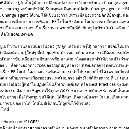
ตที่ดีได้ต้องรู้จักเป็นผู้นำการเปลี่ยนแปลง ภาษาอังกฤษเรียกว่า Change age
 Learning จะมีผลทำให้ผู้เรียนทุกคนมีคุณสมบัติเป็น Change agent การที่ม
น Change agent ได้ง่าย ได้แข็งแรงกว่า เพราะมีสมองความคิดที่ยืดหยุ่น แล
ยมุม การที่จะขยายการพัฒนา EF ไปในเชิงสังคม ให้เกิดการเปลี่ยนแปลงขอ
ลายเป็นของธรรมดา เป็นเรื่องธรรมดาสามัญที่ทำกันอยู่ในบ้าน ในโรงเรียน 
 คือในสังคมทั้งหมด
เมธี ประธานสถาบันอาร์แอลจี (รักลูก เลิร์นนิ่ง กรุ๊ป) กล่าวว่า สังคมไทยจำเ
ถึงองค์ความรู้ใหม่ๆ ที่เข้ายุคเข้าสมัย เหมาะกับสถานการณ์ที่ต้องการแก้ไข
ในการขับเคลื่อนงานด้านการพัฒนาเด็กมาโดยตลอด ทำให้เราแน่ใจว่าความ
ง EF คือทางออกทางรอดของวิกฤตปัญหาต่างๆ ที่ส่งผลต่อการพัฒนาประเท
าเรื่อง EF ให้เข้าใจอย่างถ่องแท้จนสามารถนำไปประยุกต์ใช้ได้ เพราะเกี่ยว
ฒนาศักยภาพพลเมืองของประเทศโดยตรง อย่างไรก็ดีด้วยความที่ EF เป็นเรื
บการณ์ของผู้ที่นำไปปฏิบัติใช้แล้วเกิดผลดีเลิศ หรือ Best Practices จะยิ่งท
ป็นรูปธรรม จึงอยากเชิญชวนให้ทุกคนได้รับชม และช่วยกันแชร์สารคดีสั้นและว
ไปมากๆ เพื่อให้ทุกชุมชนได้เห็น ได้ศึกษา เกิดแรงบันดาลใจ และเกิดแนวทา
าวชนของเราได้ โดยไม่มีเด็กคนใดถูกทิ้งไว้ข้างหลัง
ด้ที่
facebook.com/RLGEF/
ดี “บ่อน้ำบ่อทราย : พลังครู พลังพ่อแม่ พลังชุมชน พลังจิตอาสา องค์ประ