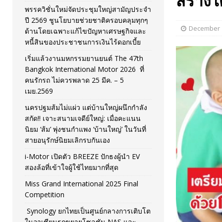
สร้างไ
พรรควิชั่นใหม่จัดประชุมใหญ่สามัญประจำ
[ November 26, 2025 ]
i-Motor เปิดตัว BREEZE ปักธงผู้นำ
ปี 2569 ชูนโยบายช่วยชาติครอบคลุมทุกๆ
December 1
ด้านโดยเฉพาะแก้ไขปัญหาเศรษฐกิจและ
[ April 30, 2026 ]
จุฬาฯ เปิดตัวโครงการ ต้นแบบนวัตกรร
หนี้สินของประชาชนการเงินไร้ดอกเบี้ย
เริ่มแล้วงานมหกรรมยานยนต์ The 47th
Bangkok International Motor 2026 ที่
คนรักรถ ไม่ควรพลาด 25 มีค. – 5
เมย.2569
นครปฐมส้มไม่แผ่ว แต่บ้านใหญ่ผนึกกำลัง
สกัด!! เจาะสนามเจดีย์ใหญ่: เมื่อคะแนน
นิยม ‘ส้ม’ พุ่งชนกำแพง ‘บ้านใหญ่’ ในวันที่
สายอนุรักษ์นิยมเลิกรบกันเอง
i-Motor เปิดตัว BREEZE ปักธงผู้นำ EV
สองล้อที่เข้าใจผู้ใช้ไทยมากที่สุด
Miss Grand International 2025 Final
Competition
Synology ยกไทยเป็นศูนย์กลางการเติบโต
ในอาเซียนรุกขยายโซลูชัน NAS และ