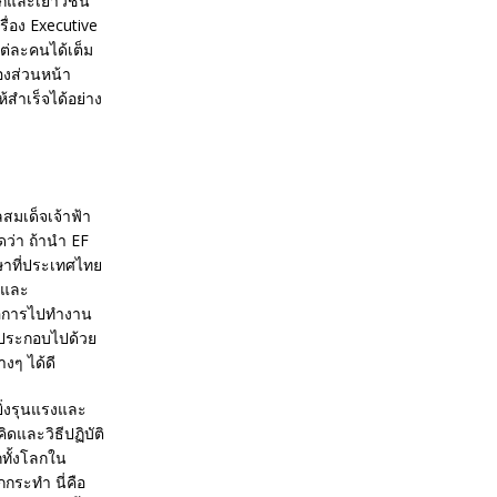
เด็กและเยาวชน
รื่อง Executive
ต่ละคนได้เต็ม
มองส่วนหน้า
ห้สำเร็จได้อย่าง
มเด็จเจ้าฟ้า
ดว่า ถ้านำ EF
กษาที่ประเทศไทย
พและ
พื่อการไปทำงาน
วกประกอบไปด้วย
งๆ ได้ดี
 ยิ่งรุนแรงและ
ิดและวิธีปฏิบัติ
กทั้งโลกใน
กระทำ นี่คือ