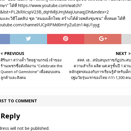
กษา” ได้ที่ https://www.youtube.com/watch?
I&list=PL2kRXcspV23B_dqHMljUmjMajUunaqjDh&index=2
นและวิดีโอคลิป ชุด “สมองเด็กไทย สร้างได้ด้วยพลังชุมชน” ทั้งหมด ได้ที่
youtube.com/channel/UCpRPMd0mFyZu0zn14qU1yyg
PREVIOUS
NEXT
ศิรินภา สว่างล้ำ วิทยฐานกรณ์ เจ้าของ
สสส. เฮ…สนับสนุนราชภัฏประสบ
ร้านเพชรชื่อดังจัดงาน “Celebrate the
ความสำเร็จ ผลิต นศ.ครูชั้นปี 1 ผ่าน
Queen of Gemstone” เพื่อตอบแทน
หลักสูตรสมองกับการเรียนรู้สำหรับเด็ก
ลูกค้าและสังคม
ปฐมวัยรุ่นแรกของไทย กว่า 1,300 คน
IRST TO COMMENT
 Reply
ress will not be published.