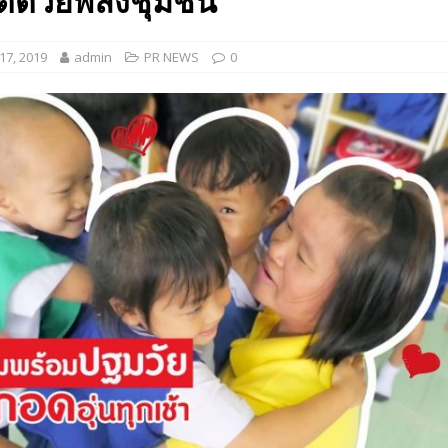
ด้ด้วยพลังชุมชน
 EV สองล้อที่เข้าใจผู้ใช้ไทยมากที่สุด
AUTO NEWS
7, 2019
admin
PR NEWS
0
มอาหารสุขภาพ “GIN-D”
EVENT SOCIAL LIFE