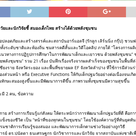
ัยและนักวิจัยชี้ สมองเด็กไทย สร้างได้ด้วยพลังชุมชน
อปลอดภัยและสร้างสรรค์และสถาบันอาร์แอลจี (รักลูก เลิร์นนิ่ง กรุ๊ป) ชวนพ่อ
งระดับชาติและท้องถิ่น ชมสารคดีสั้นและวิดีโอคลิป ภายใต้ “โครงการผลิตสื
แนวทางการปฏิรูปการศึกษาในการพัฒนาเด็กและเยาวชน ด้วยพลังชุมชน” ชุ
วยพลังชุมชน” รวม 21 เรื่อง บันทึกเรื่องจริงจากผลสำเร็จของชุมชนในพื้นที่ส่
ชียงราย จังหวัดระยอง และพื้นที่ขยายผล EF จังหวัดลำปาง ที่ใช้การมีส่วน
ส่วนหน้า หรือ Executive Functions ให้กับเด็กปฐมวัยอย่างต่อเนื่องจนเกิด
ินทักษะสมองสูงขึ้นและมีพัฒนาการดีขึ้น ภาพรวมทั้งชุมชนมีความสุขขึ้น
ประกาย สร้างการเรียนรู้แก่สังคม ให้ตระหนักว่าการพัฒนาเด็กปฐมวัยที่ดี คื
มแข็งของชีวิต เป็น “หน้าที่ของทุกคนในชุมชน” โดยใช้องค์ความรู้ที่ทันยุคทั
รมชาติการเรียนรู้ของสมอง และพัฒนาการเด็กตามช่วงวัยอย่างถูกวิธี
จารย์ ดร.ปนัดดา ธนเศรษฐกร นักวิชาการและนักวิจัย จากสถาบันแห่งชาติเพ