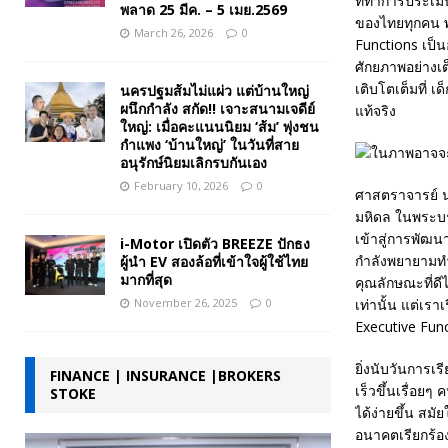
ที่ทำการประเมิ
พลาด 25 มีค. – 5 เมย.2569
ของไทยทุกคน พ่อ
March 26, 2026
0
Functions เป็น
ศักยภาพอย่างเต็
เติบโตเต็มที่ เ
นครปฐมส้มไม่แผ่ว แต่บ้านใหญ่
ผนึกกำลัง สกัด!! เจาะสนามเจดีย์
แท้จริง
ใหญ่: เมื่อคะแนนนิยม ‘ส้ม’ พุ่งชน
กำแพง ‘บ้านใหญ่’ ในวันที่สาย
อนุรักษ์นิยมเลิกรบกันเอง
February 10, 2026
0
ศาสตราจารย์ น
มหิดล ในพระบรม
เข้าสู่การพัฒน
i-Motor เปิดตัว BREEZE ปักธง
กำลังพยายามทำก
ผู้นำ EV สองล้อที่เข้าใจผู้ใช้ไทย
มากที่สุด
คุณลักษณะที่ดี
November 26, 2025
0
เท่านั้น แต่เร
Executive Fun
ยิ่งนับวันการเร
FINANCE | INSURANCE |BROKERS
เร็วขึ้นเรื่อยๆ
STOKE
ได้ง่ายขึ้น สมั
อนาคตเรียกร้อง