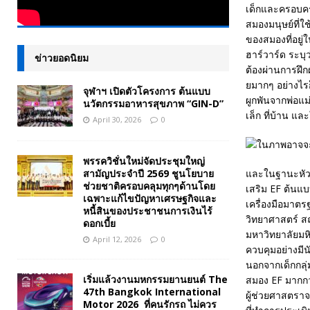
เด็กและครอบคร
สมองมนุษย์ที่
ของสมองที่อยู่
ฮาร์วาร์ด ระบุว
ข่าวยอดนิยม
ต้องผ่านการฝึก
ยมากๆ อย่างไรก
จุฬาฯ เปิดตัวโครงการ ต้นแบบ
ผูกพันจากพ่อแม
นวัตกรรมอาหารสุขภาพ “GIN-D”
เล็ก ที่บ้าน แล
April 30, 2026
0
พรรควิชั่นใหม่จัดประชุมใหญ่
สามัญประจำปี 2569 ชูนโยบาย
และในฐานะหัวหน
ช่วยชาติครอบคลุมทุกๆด้านโดย
เสริม EF ต้นแ
เฉพาะแก้ไขปัญหาเศรษฐกิจและ
เครื่องมือมาตร
หนี้สินของประชาชนการเงินไร้
วิทยาศาสตร์ ส
ดอกเบี้ย
มหาวิทยาลัยมห
April 12, 2026
0
ควบคุมอย่างมีน
นอกจากเด็กกลุ
เริ่มแล้วงานมหกรรมยานยนต์ The
สมอง EF มากกว
47th Bangkok International
ผู้ช่วยศาสตราจ
Motor 2026 ที่คนรักรถ ไม่ควร