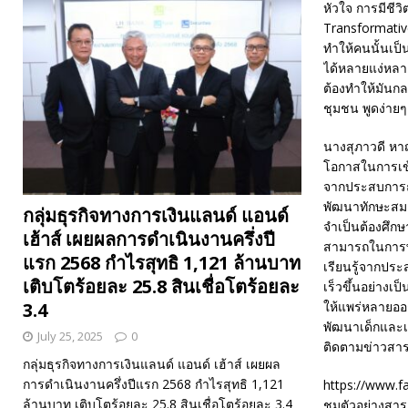
หัวใจ การมีชีวิ
Transformative
ทำให้คนนั้นเป็
ได้หลายแง่หลา
ต้องทำให้มันก
ชุมชน พูดง่ายๆ
นางสุภาวดี หาญ
โอกาสในการเข้า
จากประสบการณ์
พัฒนาทักษะสมอ
กลุ่มธุรกิจทางการเงินแลนด์ แอนด์
จำเป็นต้องศึกษ
เฮ้าส์ เผยผลการดำเนินงานครึ่งปี
สามารถในการพั
แรก 2568 กำไรสุทธิ 1,121 ล้านบาท
เรียนรู้จากประส
เติบโตร้อยละ 25.8 สินเชื่อโตร้อยละ
เร็วขึ้นอย่างเ
ให้แพร่หลายออก
3.4
พัฒนาเด็กและเย
July 25, 2025
0
ติดตามข่าวสาร ไ
กลุ่มธุรกิจทางการเงินแลนด์ แอนด์ เฮ้าส์ เผยผล
การดำเนินงานครึ่งปีแรก 2568 กำไรสุทธิ 1,121
https://www.
ล้านบาท เติบโตร้อยละ 25.8 สินเชื่อโตร้อยละ 3.4
ชมตัวอย่างสารค