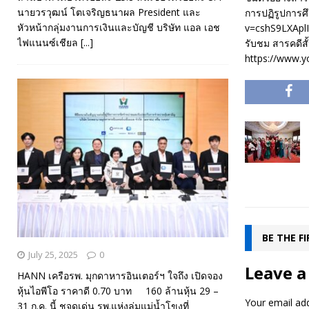
นายวรวุฒน์ โตเจริญธนาผล President และ
การปฏิรูปการศึ
หัวหน้ากลุ่มงานการเงินและบัญชี บริษัท แอล เอช
v=cshS9LXApl
ไฟแนนซ์เชียล
[...]
รับชม สารคดีสั้
https://www.
BE THE F
July 25, 2025
0
Leave a
HANN เครือรพ. มุกดาหารอินเตอร์ฯ ใจถึง เปิดจอง
หุ้นไอพีโอ ราคาดี 0.70 บาท 160 ล้านหุ้น 29 –
Your email add
31 ก.ค. นี้ ชูจุดเด่น รพ.แห่งลุ่มแม่น้ำโขงที่