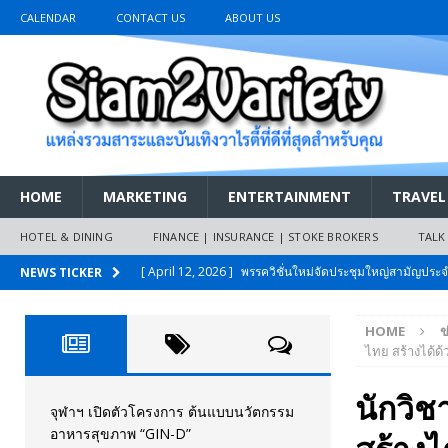
CALENDAR
CONTACT US
ABOUT US
HOME
MARKETING
ENTERTAINMENT
TRAVEL
HOTEL & DINING
FINANCE | INSURANCE | STOKE BROKERS
TALK
[ April 12, 2026 ]
พรรควิชั่นใหม่จัดประชุมใหญ่สามัญปร
NEWS TICKER
และหนี้สินของประชาชนการเงินไร้ดอกเบี้ย
PR NEWS
HOME
ข
[ March 26, 2026 ]
เริ่มแล้วงานมหกรรมยานยนต์ The 47th
ไทย สร้างได้ด
เมย.2569
AUTO NEWS
นักวิช
[ February 10, 2026 ]
นครปฐมส้มไม่แผ่ว แต่บ้านใหญ่ผนึกกำ
จุฬาฯ เปิดตัวโครงการ ต้นแบบนวัตกรรม
อาหารสุขภาพ “GIN-D”
วันที่สายอนุรักษ์นิยมเลิกรบกันเอง
PR NEWS