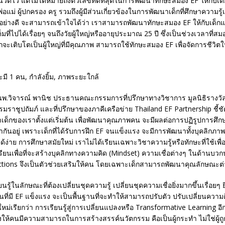
นวัดไว้ แต่ไม่ได้หมายถึงตัวเลขที่ดีที่สุดในการพัฒนาทักษะสมอง EF ให้กับ
แม่ ผู้ปกครอง ครู รวมถึงผู้มีส่วนเกี่ยวข้องในการพัฒนาเด็กที่ศึกษาความรู้เ
อย่างดี จะสามารถเข้าใจได้ว่า เราสามารถพัฒนาทักษะสมอง EF ให้กับเด็กแ
มที่ไปได้เรื่อยๆ จนถึงวัยผู้ใหญ่หรืออายุประมาณ 25 ปี ซึ่งเป็นช่วงเวลาที่ส
ด็กจะเติบโตเป็นผู้ใหญ่ที่มีคุณภาพ สามารถใช้ทักษะสมอง EF เพื่อจัดการชีวิตใ
พ.วิจารณ์ พานิช ประธานคณะกรรมการที่ปรึกษาทางวิชาการ มูลนิธิรางวัลส
ราชูปถัมภ์ และที่ปรึกษาของภาคีเครือข่าย Thailand EF Partnership ชี้ชั
าเด็กของเราตั้งแต่เริ่มต้น เพื่อพัฒนาคุณภาพคน จะมีผลต่อการปฏิรูปการศึ
ันอยู่ เพราะเด็กที่ได้รับการฝึก EF จนแข็งแรง จะมีการพัฒนาทั้งบุคลิกภา
ได้ง่าย การศึกษาสมัยใหม่ เราไม่ได้เรียนเฉพาะวิชาความรู้หรือทักษะที่ใช้เ
าเรียนเพื่อที่จะสร้างบุคลิกทางความคิด (Mindset) ความเชื่อต่างๆ ในด้านบ
ctions จึงเป็นตัวช่วยเสริมให้คน โดยเฉพาะเด็กสามารถพัฒนาคุณลักษณะต่า
ียนรู้ในลักษณะที่ต้องเปลี่ยนชุดความรู้ เปลี่ยนชุดความเชื่อยิ่งมากขึ้นเรื่อยๆ
 คนที่มี EF แข็งแรง จะเป็นพื้นฐานที่จะทำให้สามารถปรับตัว ปรับเปลี่ยนความค
ยใหม่เรียกว่า การเรียนรู้สู่การเปลี่ยนแปลงหรือ Transformative Learning อี
ให้คนมีความสามารถในการสร้างสรรค์นวัตกรรม คือเป็นผู้กระทำ ไม่ใช่ผู้ถูก