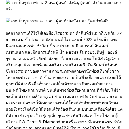
ฤดูกาลแกรนด์ทีไรไม่เคยมีอะไรธรรมดา ค่ำคืนที่ผ่านมาก็เช่นกัน 77
สาวงาม ผู้เข้าประกวด มิสแกรนด์ ไทยแลนด์ 2022 พร้อมด้วยแขก
พิเศษ คุณเทเรซ่า ชัยวิสุทธิ์ รองประธาน มิสแกรนด์ อินเตอร์
เนชั่นแนล และมิสแกรนด์รุ่นพี่ น้ำ พัชรพร จันทรประดิษฐ์ , ออยล์
จุฑามาศ เมฆเสรี ,พัดชาพลอย เรือนดาหลวง และ โบนัส ณัฐณิชา
ศรีทองสุก นัดสวยพร้อมล่องเรือ ณ ท่าเรือ เอเชียทีค ริเวอร์ฟร้อนท์
ซึ่งการรวมตัวของสาวงาม สวยสะกดทุกสายตานักท่องเที่ยวทั้งชาว
ไทยและชาวต่างชาติเข้ามาขอแชะภาพเป็นที่ระลึก ก่อนจะปล่อยให้
ทุกคนได้ล่องเรือมื้อค่ำกลางแม่น้ำเจ้าพระยา อิ่มอร่อยกับอาหาร
บุฟเฟต์ ไทย-นานาชาติ บนเส้นทางล่องเรือผ่านสถานที่สำคัญ ไม่ว่า
จะเป็น พระปรางค์วัดอรุณฯ พระบรมมหาราชวัง วัดพระแก้ว สะพาน
พระรามแปดฯลฯ ให้เหล่าสาวงามได้โพสต์ท่าถ่ายภาพกันจนฉ่ำมง
แถมยังควงไมค์เปิดมินิคอนเสิร์ตร้องเต้นกันแบบนอนสต๊อปทีเดียว แต่
ที่ทำเอาสาวๆร้องว๊าวสุดๆเมื่อ คุณเพชรพันปี อภิมหาโชคไพศาล ผู้
บริหาร PW Gems & Diamond ขนเครื่องเพชร ทั้งแหวนเพชร กำไล
ข้อมือเพชร ฯลฯ ออกมามอบโชคให้ผู้เข้าประกวดใส่โชว์กันวิบวับ นี่