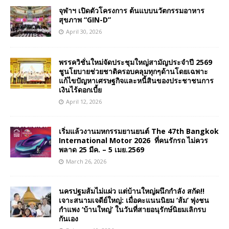
จุฬาฯ เปิดตัวโครงการ ต้นแบบนวัตกรรมอาหาร
สุขภาพ “GIN-D”
April 30, 2026
พรรควิชั่นใหม่จัดประชุมใหญ่สามัญประจำปี 2569
ชูนโยบายช่วยชาติครอบคลุมทุกๆด้านโดยเฉพาะ
แก้ไขปัญหาเศรษฐกิจและหนี้สินของประชาชนการ
เงินไร้ดอกเบี้ย
April 12, 2026
เริ่มแล้วงานมหกรรมยานยนต์ The 47th Bangkok
International Motor 2026 ที่คนรักรถ ไม่ควร
พลาด 25 มีค. – 5 เมย.2569
March 26, 2026
นครปฐมส้มไม่แผ่ว แต่บ้านใหญ่ผนึกกำลัง สกัด!!
เจาะสนามเจดีย์ใหญ่: เมื่อคะแนนนิยม ‘ส้ม’ พุ่งชน
กำแพง ‘บ้านใหญ่’ ในวันที่สายอนุรักษ์นิยมเลิกรบ
กันเอง