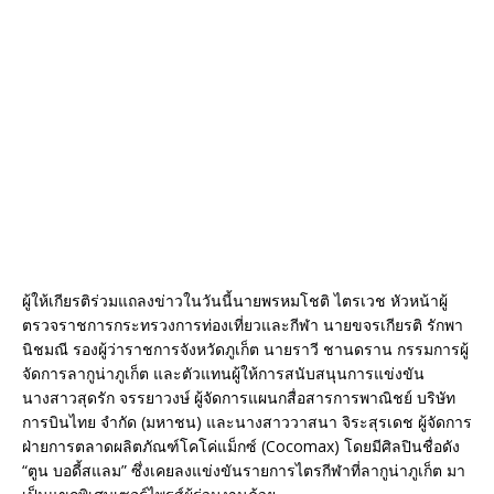
ผู้ให้เกียรติร่วมแถลงข่าวในวันนี้นายพรหมโชติ ไตรเวช หัวหน้าผู้
ตรวจราชการกระทรวงการท่องเที่ยวและกีฬา นายขจรเกียรติ รักพา
นิชมณี รองผู้ว่าราชการจังหวัดภูเก็ต นายราวี ชานดราน กรรมการผู้
จัดการลากูน่าภูเก็ต และตัวแทนผู้ให้การสนับสนุนการแข่งขัน
นางสาวสุดรัก จรรยาวงษ์ ผู้จัดการแผนกสื่อสารการพาณิชย์ บริษัท
การบินไทย จำกัด (มหาชน) และนางสาววาสนา จิระสุรเดช ผู้จัดการ
ฝ่ายการตลาดผลิตภัณฑ์โคโค่แม็กซ์ (Cocomax) โดยมีศิลปินชื่อดัง
“ตูน บอดี้สแลม” ซึ่งเคยลงแข่งขันรายการไตรกีฬาที่ลากูน่าภูเก็ต มา