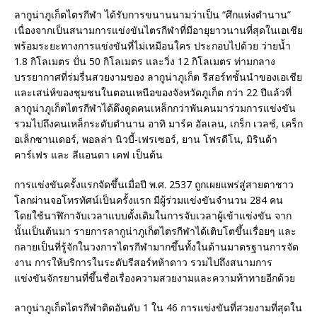
ลากูน่าภูเก็ตไตรกีฬา ได้รับการขนานนามว่าเป็น “ศึกแห่งตำนาน”
เนื่องจากเป็นสนามการแข่งขันไตรกีฬาที่มีอายุยาวนานที่สุดในเอเชีย
พร้อมระยะทางการแข่งขันที่ไม่เหมือนใคร ประกอบไปด้วย ว่ายน้ำ
1.8 กิโลเมตร ปั่น 50 กิโลเมตร และวิ่ง 12 กิโลเมตร ท่ามกลาง
บรรยากาศที่ร่มรื่นสวยงามของ ลากูน่าภูเก็ต รีสอร์ทชั้นนำของเอเชีย
และเสน่ห์ของชุมชนในตอนเหนือของจังหวัดภูเก็ต กว่า 22 ปีแล้วที่
ลากูน่าภูเก็ตไตรกีฬาได้ดึงดูดคนเหล็กกว่าพันคนมาร่วมการแข่งขัน
รวมไปถึงคนเหล็กระดับตำนาน อาทิ มาร์ค อัลเลน, เกร็ก เวลช์, เคร็ก
อเล็กซานเดอร์, พอลล่า นิวบี้-เฟรเซอร์, ยาน โฟรดีโน, มิรินด้า
คาร์เฟร และ ลีแอนดา เคฟ เป็นต้น
การแข่งขันครั้งแรกจัดขึ้นเมื่อปี พ.ศ. 2537 ถูกเผยแพร่สู่สายตาชาว
โลกผ่านจอโทรทัศน์เป็นครั้งแรก มีผู้ร่วมแข่งขันจำนวน 284 คน
โดยใช้นาฬิกาจับเวลาแบบดั้งเดิมในการจับเวลาผู้เข้าแข่งขัน จาก
นั้นเป็นต้นมา รายการลากูน่าภูเก็ตไตรกีฬาได้เติบโตขึ้นเรื่อยๆ และ
กลายเป็นที่รู้จักในวงการไตรกีฬามากขึ้นทั้งในด้านมาตรฐานการจัด
งาน การให้บริการในระดับรีสอร์ทห้าดาว รวมไปถึงสนามการ
แข่งขันจักรยานที่ขึ้นชื่อเรื่องความสวยงามและความท้าทายอีกด้วย
ลากูน่าภูเก็ตไตรกีฬาติดอันดับ 1 ใน 46 การแข่งขันที่สวยงามที่สุดใน