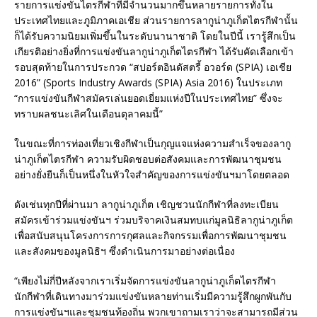
รายการแข่งขันไตรกีฬาที่มีจำนวนมากขึ้นหลายรายการทั้งใน
ประเทศไทยและภูมิภาคเอเชีย ส่วนรายการลากูน่าภูเก็ตไตรกีฬานั้น
ก็ได้รับความนิยมเพิ่มขึ้นในระดับนานาชาติ โดยในปีนี้ เรารู้สึกเป็น
เกียรติอย่างยิ่งที่การแข่งขันลากูน่าภูเก็ตไตรกีฬา ได้รับคัดเลือกเข้า
รอบสุดท้ายในการประกวด “สปอร์ตอินดัสตรี้ อวอร์ด (SPIA) เอเชีย
2016” (Sports Industry Awards (SPIA) Asia 2016) ในประเภท
“การแข่งขันกีฬาสมัครเล่นยอดเยี่ยมแห่งปีในประเทศไทย” ซึ่งจะ
ทราบผลชนะเลิศในเดือนตุลาคมนี้”
ในขณะที่การท่องเที่ยวเชิงกีฬาเป็นกุญแจแห่งความสำเร็จของลากู
น่าภูเก็ตไตรกีฬา ความรับผิดชอบต่อสังคมและการพัฒนาชุมชน
อย่างยั่งยืนก็เป็นหนึ่งในหัวใจสำคัญของการแข่งขันฯมาโดยตลอด
ดังเช่นทุกปีที่ผ่านมา ลากูน่าภูเก็ต เชิญชวนนักกีฬาที่ลงทะเบียน
สมัครเข้าร่วมแข่งขันฯ ร่วมบริจาคเงินสมทบแก่มูลนิธิลากูน่าภูเก็ต
เพื่อสนับสนุนโครงการการกุศลและกิจกรรมเพื่อการพัฒนาชุมชน
และสังคมของมูลนิธิฯ ซึ่งดำเนินการมาอย่างต่อเนื่อง
“เพียงไม่กี่ปีหลังจากเราเริ่มจัดการแข่งขันลากูน่าภูเก็ตไตรกีฬา
นักกีฬาที่เดินทางมาร่วมแข่งขันหลายท่านเริ่มมีความรู้สึกผูกพันกับ
การแข่งขันฯและชุมชนท้องถิ่น พวกเขาถามเราว่าจะสามารถมีส่วน