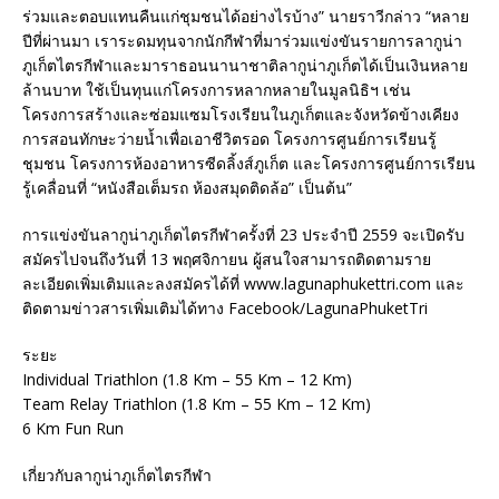
ร่วมและตอบแทนคืนแก่ชุมชนได้อย่างไรบ้าง” นายราวีกล่าว “หลาย
ปีที่ผ่านมา เราระดมทุนจากนักกีฬาที่มาร่วมแข่งขันรายการลากูน่า
ภูเก็ตไตรกีฬาและมาราธอนนานาชาติลากูน่าภูเก็ตได้เป็นเงินหลาย
ล้านบาท ใช้เป็นทุนแก่โครงการหลากหลายในมูลนิธิฯ เช่น
โครงการสร้างและซ่อมแซมโรงเรียนในภูเก็ตและจังหวัดข้างเคียง
การสอนทักษะว่ายน้ำเพื่อเอาชีวิตรอด โครงการศูนย์การเรียนรู้
ชุมชน โครงการห้องอาหารซีดลิ้งส์ภูเก็ต และโครงการศูนย์การเรียน
รู้เคลื่อนที่ “หนังสือเต็มรถ ห้องสมุดติดล้อ” เป็นต้น”
การแข่งขันลากูน่าภูเก็ตไตรกีฬาครั้งที่ 23 ประจำปี 2559 จะเปิดรับ
สมัครไปจนถึงวันที่ 13 พฤศจิกายน ผู้สนใจสามารถติดตามราย
ละเอียดเพิ่มเติมและลงสมัครได้ที่ www.lagunaphukettri.com และ
ติดตามข่าวสารเพิ่มเติมได้ทาง Facebook/LagunaPhuketTri
ระยะ
Individual Triathlon (1.8 Km – 55 Km – 12 Km)
Team Relay Triathlon (1.8 Km – 55 Km – 12 Km)
6 Km Fun Run
เกี่ยวกับลากูน่าภูเก็ตไตรกีฬา