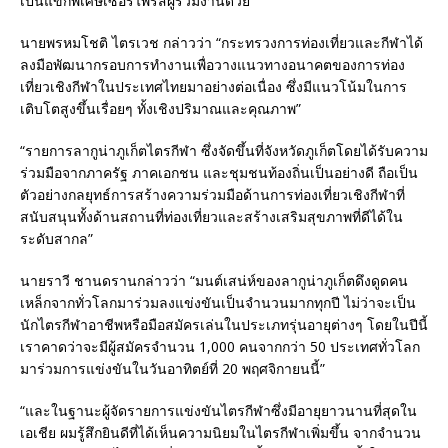
เป็นแขกพิเศษเซอร์ไพรส์ผู้ร่วมงานด้วย
นายพรหมโชติ ไตรเวช กล่าวว่า “กระทรวงการท่องเที่ยวและกีฬาได้
ลงมือพัฒนากรอบการทำงานเพื่อวางแนวทางอนาคตของการท่อง
เที่ยวเชิงกีฬาในประเทศไทยมาอย่างต่อเนื่อง ซึ่งมีแนวโน้มในการ
เติบโตสูงขึ้นเรื่อยๆ ทั้งเชิงปริมาณและคุณภาพ”
“รายการลากูน่าภูเก็ตไตรกีฬา ซึ่งจัดขึ้นที่จังหวัดภูเก็ตโดยได้รับความ
ร่วมมือจากภาครัฐ ภาคเอกชน และชุมชนท้องถิ่นเป็นอย่างดี ถือเป็น
ตัวอย่างกลยุทธ์การสร้างความร่วมมือด้านการท่องเที่ยวเชิงกีฬาที่
สนับสนุนทั้งด้านสถานที่ท่องเที่ยวและสร้างเสริมสุขภาพที่ดีได้ใน
ระดับสากล”
นายราวี ชานดรานกล่าวว่า “มนต์เสน่ห์ของลากูน่าภูเก็ตดึงดูดคน
เหล็กจากทั่วโลกมาร่วมลงแข่งขันเป็นจำนวนมากทุกปี ไม่ว่าจะเป็น
นักไตรกีฬาอาชีพหรือมือสมัครเล่นในประเภทรุ่นอายุต่างๆ โดยในปีนี้
เราคาดว่าจะมีผู้สมัครจำนวน 1,000 คนจากกว่า 50 ประเทศทั่วโลก
มาร่วมการแข่งขันในวันอาทิตย์ที่ 20 พฤศจิกายนนี้”
“และในฐานะผู้จัดรายการแข่งขันไตรกีฬาซึ่งมีอายุยาวนานที่สุดใน
เอเชีย ผมรู้สึกยินดีที่ได้เห็นความนิยมในไตรกีฬาเพิ่มขึ้น จากจำนวน