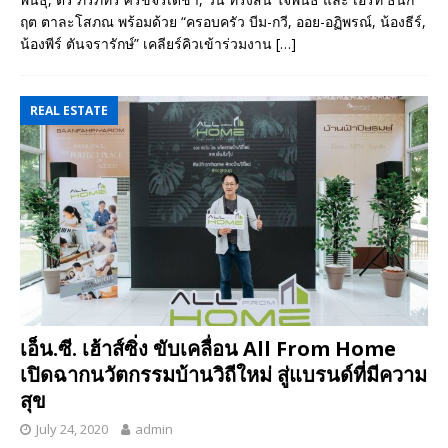
ฤต ตาละโสภณ พร้อมด้วย “ครอบครัว บีม-กวี, ออย-อฏิพรณ์, น้องธีร์,
น้องพีร์ ตันจรารักษ์” เคลียร์คิวเข้าร่วมงาน
[…]
REAL ESTATE
เอ็น.ซี. เฮ้าส์ซิ่ง ขับเคลื่อน All From Home
เปิดฉากนวัตกรรมบ้านวิถีใหม่ สู่แบรนด์ที่มีความ
สุข
July 24, 2020
admin