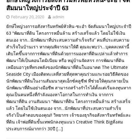
สัมมนาใหญ่ประจำปี 63
February 20, 2020
admin
ยักษ์ใหญ่วงการอสังหาริมทรัพย์หัวหิน-ชะอำ จัดสัมมนาใหญ่ประจำปี
63 “พัฒนาที่ดิน โครงการหมื่นล้าน สร้างเสร็จแล้ว โดยไม่ใช้เงิน
ตนเอง จาก…นักพัฒนาที่ประสบความสำเร็จจริง” คนที่ประสบความ
สำเร็จในบ้านเรา หากคุณพิจารณาให้ดี คุณจะพบว่า…บุคคลเหล่านี้
เติบโตขึ้นจากการพัฒนาที่ดินด้วยการมองหาที่ดินเปล่าแล้วทำการ
พัฒนาให้เป็นคอนโดมิเนียม หรือ หมู่บ้านจัดสรร การพัฒนาที่ดิน
เหมือนอาวุธที่ทรงพลังของนักพัฒนาที่ดินในอนาคต The Ultimate
Seaside City เมืองติดทะเลที่สวยที่สุดพาคุณร่วมแกะรอยวิธีคิดของ
นักพัฒนาที่ดินในงานสัมมนาสุดเอ็กซ์คลูซีฟ ที่ช่วยให้คุณกลายเป็น
นักพัฒนาที่ดินอย่างมือชีพ สามารถสร้างกำไรได้ตั้งแต่เริ่มลงทุนหาก
คุณเป็นคนหนึ่งที่กำลังมองหาโอกาสในการทำเงิน จากการ
พัฒนาที่ดิน งานสัมมนา “พัฒนาที่ดิน โครงการหมื่นล้าน สร้างเสร็จ
แล้ว โดยไม่ใช้เงินตนเอง จาก…นักพัฒนาที่ประสบความสำเร็จ
จริง”เป็นคำตอบของคุณ!! วิทยากร เจ้าของธุรกิจอสังหาริมทรัพย์และ
ที่ดิน เจ้าพ่อที่ดินขั้นเทพนักลงทุนแนว Creative Think Bigสั่งสม
ประสบการณ์มากกว่า 30ปี
[…]