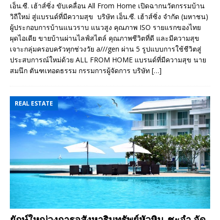
เอ็น.ซี. เฮ้าส์ซิ่ง ขับเคลื่อน All From Home เปิดฉากนวัตกรรมบ้าน
วิถีใหม่ สู่แบรนด์ที่มีความสุข บริษัท เอ็น.ซี. เฮ้าส์ซิ่ง จำกัด (มหาชน)
ผู้ประกอบการบ้านแนวราบ แนวสูง คุณภาพ ISO รายแรกของไทย
ผุดไอเดีย ขายบ้านผ่านไลฟ์สไตล์ คุณภาพชีวิตที่ดี และมีความสุข
เจาะกลุ่มครอบครัวทุกช่วงวัย a///gen ผ่าน 5 รูปแบบการใช้ชีวิตสู่
ประสบการณ์ใหม่ด้วย ALL FROM HOME แบรนด์ที่มีความสุข นาย
สมนึก ตันฑเทอดธรรม กรรมการผู้จัดการ บริษัท
[…]
REAL ESTATE
ยักษ์ใหญ่วงการอสังหาริมทรัพย์หัวหิน-ชะอำ จัด