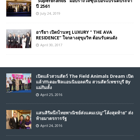
“Superbrands” มอบรางวัลซุปเปอร์แบรนด์ประจำ
ปี 2561
July 24, 2019
อารียา เปิดบ้านหรู LUXURY “ THE AVA
RESIDENCE” ใจกลางสุขุมวิท ต้อนรับคนดัง
April 30, 2017
เปิดแล้วสวนสัตว์ The Field Animals Dream เปิด
แล้ว!!!เดอะฟิลแอนนิมอลดรีม สวนสัตว์เพชรบุรี By
แม่กิมลั้ง
April 25, 2016
แสนสิริผนึกไทยพาณิชย์ส่งแคมเปญ”โค้งสุดท้าย” ส่ง
ท้ายมาตรการรัฐ
April 24, 2016