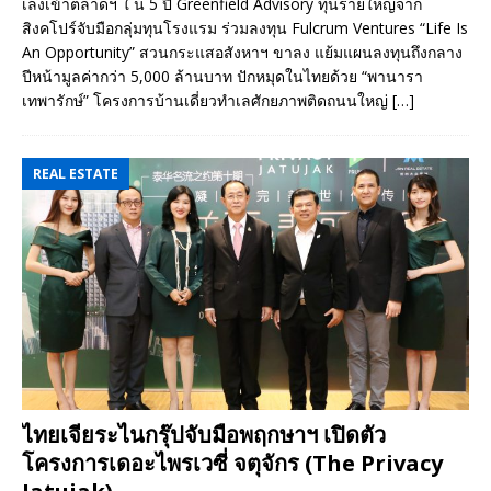
เล็งเข้าตลาดฯ ใ น 5 ปี Greenfield Advisory ทุนรายใหญ่จาก
สิงคโปร์จับมือกลุ่มทุนโรงแรม ร่วมลงทุน Fulcrum Ventures “Life Is
An Opportunity” สวนกระแสอสังหาฯ ขาลง แย้มแผนลงทุนถึงกลาง
ปีหน้ามูลค่ากว่า 5,000 ล้านบาท ปักหมุดในไทยด้วย “พานารา
เทพารักษ์” โครงการบ้านเดี่ยวทำเลศักยภาพติดถนนใหญ่
[…]
REAL ESTATE
ไทยเจียระไนกรุ๊ปจับมือพฤกษาฯ เปิดตัว
โครงการเดอะไพรเวซี่ จตุจักร (The Privacy