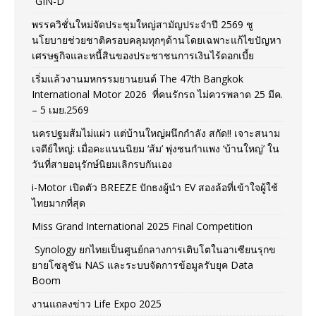
“GIN-D”
พรรควิชั่นใหม่จัดประชุมใหญ่สามัญประจำปี 2569 ชู
นโยบายช่วยชาติครอบคลุมทุกๆด้านโดยเฉพาะแก้ไขปัญหา
เศรษฐกิจและหนี้สินของประชาชนการเงินไร้ดอกเบี้ย
เริ่มแล้วงานมหกรรมยานยนต์ The 47th Bangkok
International Motor 2026 ที่คนรักรถ ไม่ควรพลาด 25 มีค.
– 5 เมย.2569
นครปฐมส้มไม่แผ่ว แต่บ้านใหญ่ผนึกกำลัง สกัด!! เจาะสนาม
เจดีย์ใหญ่: เมื่อคะแนนนิยม ‘ส้ม’ พุ่งชนกำแพง ‘บ้านใหญ่’ ใน
วันที่สายอนุรักษ์นิยมเลิกรบกันเอง
i-Motor เปิดตัว BREEZE ปักธงผู้นำ EV สองล้อที่เข้าใจผู้ใช้
ไทยมากที่สุด
Miss Grand International 2025 Final Competition
Synology ยกไทยเป็นศูนย์กลางการเติบโตในอาเซียนรุกข
ยายโซลูชัน NAS และระบบจัดการข้อมูลรับยุค Data
Boom
งานแถลงข่าว Life Expo 2025