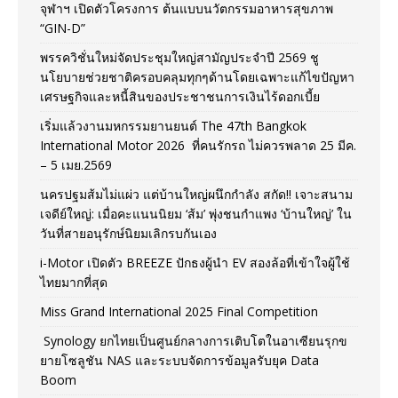
จุฬาฯ เปิดตัวโครงการ ต้นแบบนวัตกรรมอาหารสุขภาพ
“GIN-D”
พรรควิชั่นใหม่จัดประชุมใหญ่สามัญประจำปี 2569 ชู
นโยบายช่วยชาติครอบคลุมทุกๆด้านโดยเฉพาะแก้ไขปัญหา
เศรษฐกิจและหนี้สินของประชาชนการเงินไร้ดอกเบี้ย
เริ่มแล้วงานมหกรรมยานยนต์ The 47th Bangkok
International Motor 2026 ที่คนรักรถ ไม่ควรพลาด 25 มีค.
– 5 เมย.2569
นครปฐมส้มไม่แผ่ว แต่บ้านใหญ่ผนึกกำลัง สกัด!! เจาะสนาม
เจดีย์ใหญ่: เมื่อคะแนนนิยม ‘ส้ม’ พุ่งชนกำแพง ‘บ้านใหญ่’ ใน
วันที่สายอนุรักษ์นิยมเลิกรบกันเอง
i-Motor เปิดตัว BREEZE ปักธงผู้นำ EV สองล้อที่เข้าใจผู้ใช้
ไทยมากที่สุด
Miss Grand International 2025 Final Competition
Synology ยกไทยเป็นศูนย์กลางการเติบโตในอาเซียนรุกข
ยายโซลูชัน NAS และระบบจัดการข้อมูลรับยุค Data
Boom