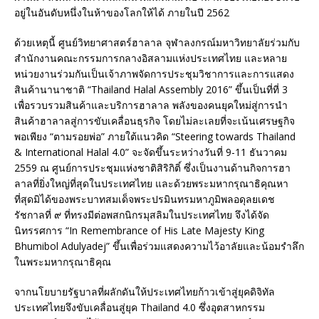
อยู่ในอันดับหนึ่งในห้าของโลกให้ได้ ภายในปี 2562
ด้วยเหตุนี้ ศูนย์วิทยาศาสตร์ฮาลาล จุฬาลงกรณ์มหาวิทยาลัยร่วมกับ
สำนักงานคณะกรรมการกลางอิสลามแห่งประเทศไทย และหลาย
หน่วยงานร่วมกันเป็นเจ้าภาพจัดการประชุมวิชาการและการแสดง
สินค้านานาชาติ “Thailand Halal Assembly 2016” ขึ้นเป็นที่ที่ 3
เพื่อรวบรวมสินค้าและบริการฮาลาล พลังของคนยุคใหม่สู่การนำ
สินค้าฮาลาลสู่การขับเคลื่อนธุรกิจ โดยไม่ละเลยที่จะเน้นเศรษฐกิจ
พอเพียง “ตามรอยพ่อ” ภายใต้แนวคิด “Steering towards Thailand
& International Halal 4.0” จะจัดขึ้นระหว่างวันที่ 9-11 ธันวาคม
2559 ณ ศูนย์การประชุมแห่งชาติสิริกิติ์ ซึ่งเป็นงานด้านกิจการฮา
ลาลที่ยิ่งใหญ่ที่สุดในประเทศไทย และด้วยพระมหากรุณาธิคุณหา
ที่สุดมิได้ของพระบาทสมเด็จพระปรมินทรมหาภูมิพลอดุลยเดช
รัชกาลที่ ๙ ที่ทรงมีต่อพสกนิกรมุสลิมในประเทศไทย จึงได้จัด
นิทรรศการ “In Remembrance of His Late Majesty King
Bhumibol Adulyadej” ขึ้นเพื่อร่วมแสดงความไว้อาลัยและน้อมรำลึก
ในพระมหากรุณาธิคุณ
จากนโยบายรัฐบาลที่ผลักดันให้ประเทศไทยก้าวเข้าสู่ยุคดิจิทัล
ประเทศไทยจึงขับเคลื่อนสู่ยุค Thailand 4.0 ซึ่งอุตสาหกรรม