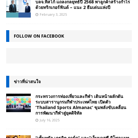
บลจ.ทิสโก้ แถลงกลยุทธ์ปี 2568 พาลูกค้าสร้างกำไร
ด้วยทริกเกอร์ฟันด์ – แนะ 2 ธีมเด่นแห่งปี
February 3, 2025
FOLLOW ON FACEBOOK
ข่าวที่น่าสนใจ
กระทรวงการท่องเที่ยวและกีฬา เดินหน้าผลักดัน
ระบบสารานุกรมกีฬาประเทศไทย เปิดตัว
‘Thailand Sports Almanac’ ขุมพลังขับเคลื่อน
การพัฒนากีฬาสู่ยุคดิจิทัล
July 16, 2025
“เซ็นทรัล เครดิต การ์ด” และ”เอ็มบาสซี ดิโพลแมท