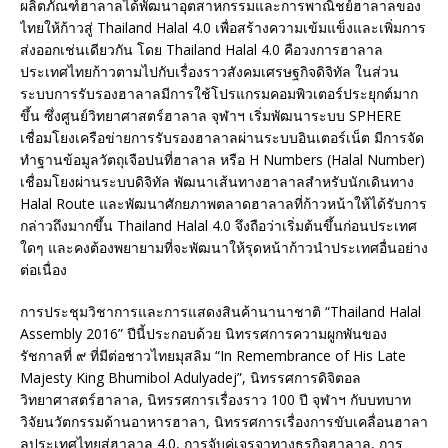
ผลิตภัณฑ์ฮาลาลได้พัฒนาอุตสาหกรรมและการพาณิชย์ฮาลาลของ
ไทยให้ก้าวสู่ Thailand Halal 4.0 เพื่อสร้างความเข้มแข็งและเพิ่มการ
ส่งออกเช่นเดียวกัน โดย Thailand Halal 4.0 คือวงการฮาลาล
ประเทศไทยก้าวตามไปกับเรื่องราวสังคมเศรษฐกิจดิจิทัล ในส่วน
ระบบการรับรองฮาลาลมีการใช้โปรแกรมคอมพิวเตอร์ประยุกต์มาก
ขึ้น ซึ่งศูนย์วิทยาศาสตร์ฮาลาล จุฬาฯ เริ่มพัฒนาระบบ SPHERE
เชื่อมโยงเครือข่ายการรับรองฮาลาลผ่านระบบอินเตอร์เน็ต มีการจัด
ทำฐานข้อมูลวัตถุเจือปนที่ฮาลาล หรือ H Numbers (Halal Number)
เชื่อมโยงผ่านระบบดิจิทัล พัฒนาเส้นทางฮาลาลสำหรับนักเดินทาง
Halal Route และพัฒนาศักยภาพตลาดฮาลาลที่ก้าวหน้าให้ได้รับการ
กล่าวถึงมากขึ้น Thailand Halal 4.0 จึงถือว่าเริ่มต้นขึ้นก่อนประเทศ
ใดๆ และคงต้องพยายามที่จะพัฒนาให้รุดหน้าก้าวนำประเทศอื่นอย่าง
ต่อเนื่อง
การประชุมวิชาการและการแสดงสินค้านานาชาติ “Thailand Halal
Assembly 2016” ปีนี้ประกอบด้วย นิทรรศการความผูกพันของ
รัชกาลที่ ๙ ที่มีต่อชาวไทยมุสลิม “In Remembrance of His Late
Majesty King Bhumibol Adulyadej”, นิทรรศการดิจิตอล
วิทยาศาสตร์ฮาลาล, นิทรรศการเรื่องราว 100 ปี จุฬาฯ กับบทบาท
วิจัยนวัตกรรมด้านอาหารฮาลา, นิทรรศการเรื่องการขับเคลื่อนฮาลา
ลประเทศไทยสู่ฮาลาล 4.0, การจับคู่เจรจาทางธุรกิจฮาลาล, การ