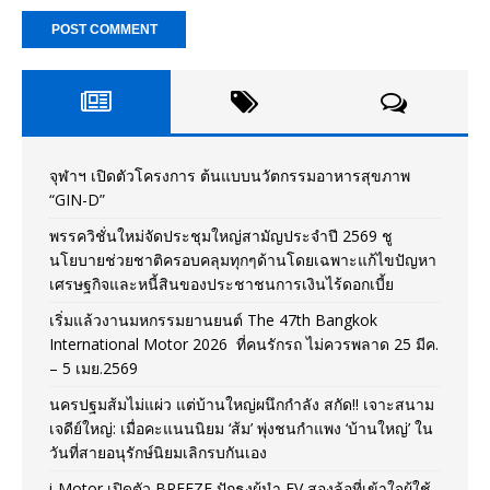
จุฬาฯ เปิดตัวโครงการ ต้นแบบนวัตกรรมอาหารสุขภาพ
“GIN-D”
พรรควิชั่นใหม่จัดประชุมใหญ่สามัญประจำปี 2569 ชู
นโยบายช่วยชาติครอบคลุมทุกๆด้านโดยเฉพาะแก้ไขปัญหา
เศรษฐกิจและหนี้สินของประชาชนการเงินไร้ดอกเบี้ย
เริ่มแล้วงานมหกรรมยานยนต์ The 47th Bangkok
International Motor 2026 ที่คนรักรถ ไม่ควรพลาด 25 มีค.
– 5 เมย.2569
นครปฐมส้มไม่แผ่ว แต่บ้านใหญ่ผนึกกำลัง สกัด!! เจาะสนาม
เจดีย์ใหญ่: เมื่อคะแนนนิยม ‘ส้ม’ พุ่งชนกำแพง ‘บ้านใหญ่’ ใน
วันที่สายอนุรักษ์นิยมเลิกรบกันเอง
i-Motor เปิดตัว BREEZE ปักธงผู้นำ EV สองล้อที่เข้าใจผู้ใช้