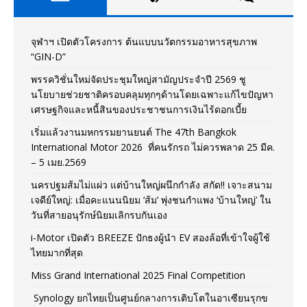
จุฬาฯ เปิดตัวโครงการ ต้นแบบนวัตกรรมอาหารสุขภาพ
“GIN-D”
พรรควิชั่นใหม่จัดประชุมใหญ่สามัญประจำปี 2569 ชู
นโยบายช่วยชาติครอบคลุมทุกๆด้านโดยเฉพาะแก้ไขปัญหา
เศรษฐกิจและหนี้สินของประชาชนการเงินไร้ดอกเบี้ย
เริ่มแล้วงานมหกรรมยานยนต์ The 47th Bangkok
International Motor 2026 ที่คนรักรถ ไม่ควรพลาด 25 มีค.
– 5 เมย.2569
นครปฐมส้มไม่แผ่ว แต่บ้านใหญ่ผนึกกำลัง สกัด!! เจาะสนาม
เจดีย์ใหญ่: เมื่อคะแนนนิยม ‘ส้ม’ พุ่งชนกำแพง ‘บ้านใหญ่’ ใน
วันที่สายอนุรักษ์นิยมเลิกรบกันเอง
i-Motor เปิดตัว BREEZE ปักธงผู้นำ EV สองล้อที่เข้าใจผู้ใช้
ไทยมากที่สุด
Miss Grand International 2025 Final Competition
Synology ยกไทยเป็นศูนย์กลางการเติบโตในอาเซียนรุกข