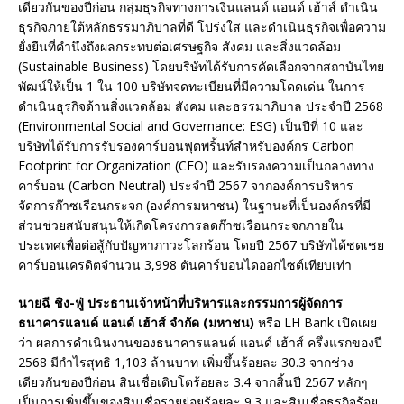
เดียวกันของปีก่อน กลุ่มธุรกิจทางการเงินแลนด์ แอนด์ เฮ้าส์ ดำเนิน
ธุรกิจภายใต้หลักธรรมาภิบาลที่ดี โปร่งใส และดำเนินธุรกิจเพื่อความ
ยั่งยืนที่คำนึงถึงผลกระทบต่อเศรษฐกิจ สังคม และสิ่งแวดล้อม
(Sustainable Business) โดยบริษัทได้รับการคัดเลือกจากสถาบันไทย
พัฒน์ให้เป็น 1 ใน 100 บริษัทจดทะเบียนที่มีความโดดเด่น ในการ
ดำเนินธุรกิจด้านสิ่งแวดล้อม สังคม และธรรมาภิบาล ประจำปี 2568
(Environmental Social and Governance: ESG) เป็นปีที่ 10 และ
บริษัทได้รับการรับรองคาร์บอนฟุตพริ้นท์สำหรับองค์กร Carbon
Footprint for Organization (CFO) และรับรองความเป็นกลางทาง
คาร์บอน (Carbon Neutral) ประจำปี 2567 จากองค์การบริหาร
จัดการก๊าซเรือนกระจก (องค์การมหาชน) ในฐานะที่เป็นองค์กรที่มี
ส่วนช่วยสนับสนุนให้เกิดโครงการลดก๊าซเรือนกระจกภายใน
ประเทศเพื่อต่อสู้กับปัญหาภาวะโลกร้อน โดยปี 2567 บริษัทได้ชดเชย
คาร์บอนเครดิตจำนวน 3,998 ตันคาร์บอนไดออกไซต์เทียบเท่า
นายฉี ชิง-ฟู่ ประธานเจ้าหน้าที่บริหารและกรรมการผู้จัดการ
ธนาคารแลนด์ แอนด์ เฮ้าส์ จำกัด (มหาชน)
หรือ LH Bank เปิดเผย
ว่า ผลการดำเนินงานของธนาคารแลนด์ แอนด์ เฮ้าส์ ครึ่งแรกของปี
2568 มีกำไรสุทธิ 1,103 ล้านบาท เพิ่มขึ้นร้อยละ 30.3 จากช่วง
เดียวกันของปีก่อน สินเชื่อเติบโตร้อยละ 3.4 จากสิ้นปี 2567 หลักๆ
เป็นการเพิ่มขึ้นของสินเชื่อรายย่อยร้อยละ 9.3 และสินเชื่อธุรกิจร้อย