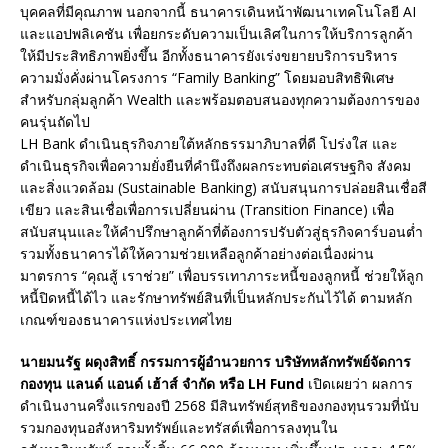
บุคคลที่มีคุณภาพ นอกจากนี้ ธนาคารเดินหน้าพัฒนาเทคโนโลยี AI
และแอปพลิเคชัน เพื่อยกระดับความเป็นเลิศในการให้บริการลูกค้า
ให้มีประสิทธิภาพยิ่งขึ้น อีกทั้งธนาคารยังเร่งขยายบริการบริหาร
ความมั่งคั่งผ่านโครงการ “Family Banking” โดยมอบสิทธิพิเศษ
สำหรับกลุ่มลูกค้า Wealth และพร้อมตอบสนองทุกความต้องการของ
คนรุ่นถัดไป
LH Bank ดำเนินธุรกิจภายใต้หลักธรรมาภิบาลที่ดี โปร่งใส และ
ดำเนินธุรกิจเพื่อความยั่งยืนที่คำนึงถึงผลกระทบต่อเศรษฐกิจ สังคม
และสิ่งแวดล้อม (Sustainable Banking) สนับสนุนการปล่อยสินเชื่อสี
เขียว และสินเชื่อเพื่อการเปลี่ยนผ่าน (Transition Finance) เพื่อ
สนับสนุนและให้คำปรึกษาลูกค้าที่ต้องการปรับตัวสู่ธุรกิจคาร์บอนต่ำ
รวมทั้งธนาคารได้ให้ความช่วยเหลือลูกค้าอย่างต่อเนื่องผ่าน
มาตรการ “คุณสู้ เราช่วย” เพื่อบรรเทาภาระหนี้ของลูกหนี้ ช่วยให้ลูก
หนี้ปิดหนี้ได้ไว และรักษาทรัพย์สินที่เป็นหลักประกันไว้ได้ ตามหลัก
เกณฑ์ของธนาคารแห่งประเทศไทย
นายมนรัฐ ผดุงสิทธิ์ กรรมการผู้อำนวยการ บริษัทหลักทรัพย์จัดการ
กองทุน แลนด์ แอนด์ เฮ้าส์ จำกัด หรือ LH Fund
เปิดเผยว่า ผลการ
ดำเนินงานครึ่งแรกของปี 2568 มีสินทรัพย์สุทธิของกองทุนรวมที่นับ
รวมกองทุนอสังหาริมทรัพย์และทรัสต์เพื่อการลงทุนใน