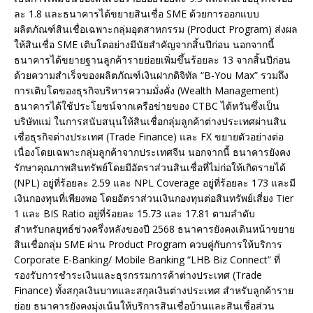
ละ 1.8 และธนาคารได้ขยายสินเชื่อ SME ด้วยการออกแบบ
ผลิตภัณฑ์สินเชื่อเฉพาะกลุ่มอุตสาหกรรม (Product Program) ส่งผล
ให้สินเชื่อ SME เติบโตอย่างมีนัยสำคัญจากสิ้นปีก่อน นอกจากนี้
ธนาคารได้ขยายฐานลูกค้ารายย่อยเพิ่มขึ้นร้อยละ 13 จากสิ้นปีก่อน
ด้วยความสำเร็จของผลิตภัณฑ์เงินฝากดิจิทัล “B-You Max” รวมถึง
การเติบโตของธุรกิจบริหารความมั่งคั่ง (Wealth Management)
ธนาคารได้ใช้ประโยชน์จากเครือข่ายของ CTBC ไต้หวันซึ่งเป็น
บริษัทแม่ ในการสนับสนุนให้สินเชื่อกลุ่มลูกค้าต่างประเทศผ่านสิน
เชื่อธุรกิจต่างประเทศ (Trade Finance) และ FX ขยายตัวอย่างต่อ
เนื่องโดยเฉพาะกลุ่มลูกค้าจากประเทศจีน นอกจากนี้ ธนาคารยังคง
รักษาคุณภาพสินทรัพย์โดยมีอัตราส่วนสินเชื่อที่ไม่ก่อให้เกิดรายได้
(NPL) อยู่ที่ร้อยละ 2.59 และ NPL Coverage อยู่ที่ร้อยละ 173 และมี
เงินกองทุนที่เพียงพอ โดยอัตราส่วนเงินกองทุนต่อสินทรัพย์เสี่ยง Tier
1 และ BIS Ratio อยู่ที่ร้อยละ 15.73 และ 17.81 ตามลำดับ
สำหรับกลยุทธ์ช่วงครึ่งหลังของปี 2568 ธนาคารยังคงเดินหน้าขยาย
สินเชื่อกลุ่ม SME ผ่าน Product Program ควบคู่กับการให้บริการ
Corporate E-Banking/ Mobile Banking “LHB Biz Connect” ที่
รองรับการชำระเงินและธุรกรรมการค้าต่างประเทศ (Trade
Finance) ทั้งสกุลเงินบาทและสกุลเงินต่างประเทศ สำหรับลูกค้าราย
ย่อย ธนาคารยังคงมุ่งเน้นให้บริการสินเชื่อบ้านและสินเชื่อส่วน