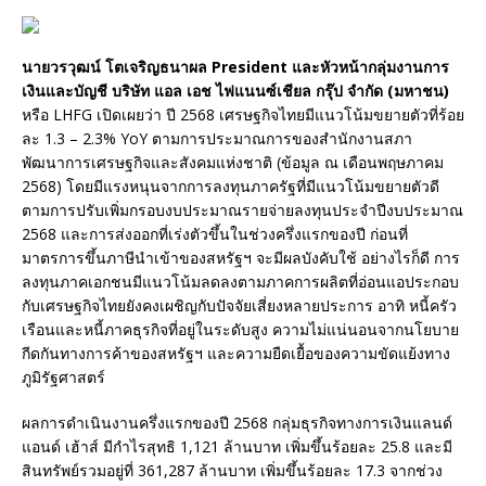
นายวรวุฒน์ โตเจริญธนาผล President และหัวหน้ากลุ่มงานการ
เงินและบัญชี บริษัท แอล เอช ไฟแนนซ์เชียล กรุ๊ป จำกัด (มหาชน)
หรือ LHFG เปิดเผยว่า ปี 2568 เศรษฐกิจไทยมีแนวโน้มขยายตัวที่ร้อย
ละ 1.3 – 2.3% YoY ตามการประมาณการของสำนักงานสภา
พัฒนาการเศรษฐกิจและสังคมแห่งชาติ (ข้อมูล ณ เดือนพฤษภาคม
2568) โดยมีแรงหนุนจากการลงทุนภาครัฐที่มีแนวโน้มขยายตัวดี
ตามการปรับเพิ่มกรอบงบประมาณรายจ่ายลงทุนประจำปีงบประมาณ
2568 และการส่งออกที่เร่งตัวขึ้นในช่วงครึ่งแรกของปี ก่อนที่
มาตรการขึ้นภาษีนำเข้าของสหรัฐฯ จะมีผลบังคับใช้ อย่างไรก็ดี การ
ลงทุนภาคเอกชนมีแนวโน้มลดลงตามภาคการผลิตที่อ่อนแอประกอบ
กับเศรษฐกิจไทยยังคงเผชิญกับปัจจัยเสี่ยงหลายประการ อาทิ หนี้ครัว
เรือนและหนี้ภาคธุรกิจที่อยู่ในระดับสูง ความไม่แน่นอนจากนโยบาย
กีดกันทางการค้าของสหรัฐฯ และความยืดเยื้อของความขัดแย้งทาง
ภูมิรัฐศาสตร์
ผลการดำเนินงานครึ่งแรกของปี 2568 กลุ่มธุรกิจทางการเงินแลนด์
แอนด์ เฮ้าส์ มีกำไรสุทธิ 1,121 ล้านบาท เพิ่มขึ้นร้อยละ 25.8 และมี
สินทรัพย์รวมอยู่ที่ 361,287 ล้านบาท เพิ่มขึ้นร้อยละ 17.3 จากช่วง