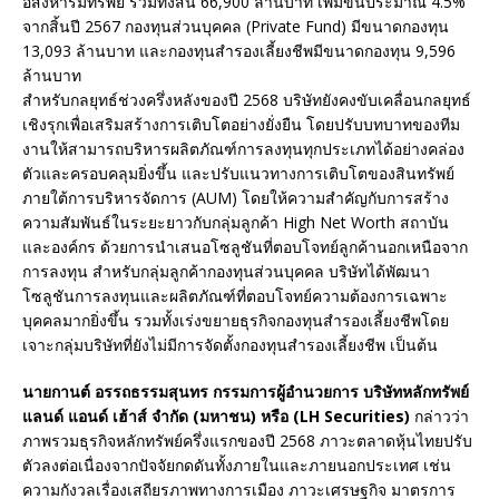
อสังหาริมทรัพย์ รวมทั้งสิ้น 66,900 ล้านบาท เพิ่มขึ้นประมาณ 4.5%
จากสิ้นปี 2567 กองทุนส่วนบุคคล (Private Fund) มีขนาดกองทุน
13,093 ล้านบาท และกองทุนสำรองเลี้ยงชีพมีขนาดกองทุน 9,596
ล้านบาท
สำหรับกลยุทธ์ช่วงครึ่งหลังของปี 2568 บริษัทยังคงขับเคลื่อนกลยุทธ์
เชิงรุกเพื่อเสริมสร้างการเติบโตอย่างยั่งยืน โดยปรับบทบาทของทีม
งานให้สามารถบริหารผลิตภัณฑ์การลงทุนทุกประเภทได้อย่างคล่อง
ตัวและครอบคลุมยิ่งขึ้น และปรับแนวทางการเติบโตของสินทรัพย์
ภายใต้การบริหารจัดการ (AUM) โดยให้ความสำคัญกับการสร้าง
ความสัมพันธ์ในระยะยาวกับกลุ่มลูกค้า High Net Worth สถาบัน
และองค์กร ด้วยการนำเสนอโซลูชันที่ตอบโจทย์ลูกค้านอกเหนือจาก
การลงทุน สำหรับกลุ่มลูกค้ากองทุนส่วนบุคคล บริษัทได้พัฒนา
โซลูชันการลงทุนและผลิตภัณฑ์ที่ตอบโจทย์ความต้องการเฉพาะ
บุคคลมากยิ่งขึ้น รวมทั้งเร่งขยายธุรกิจกองทุนสำรองเลี้ยงชีพโดย
เจาะกลุ่มบริษัทที่ยังไม่มีการจัดตั้งกองทุนสำรองเลี้ยงชีพ เป็นต้น
นายกานต์ อรรถธรรมสุนทร กรรมการผู้อำนวยการ บริษัทหลักทรัพย์
แลนด์ แอนด์ เฮ้าส์ จำกัด (มหาชน) หรือ (LH Securities)
กล่าวว่า
ภาพรวมธุรกิจหลักทรัพย์ครึ่งแรกของปี 2568 ภาวะตลาดหุ้นไทยปรับ
ตัวลงต่อเนื่องจากปัจจัยกดดันทั้งภายในและภายนอกประเทศ เช่น
ความกังวลเรื่องเสถียรภาพทางการเมือง ภาวะเศรษฐกิจ มาตรการ