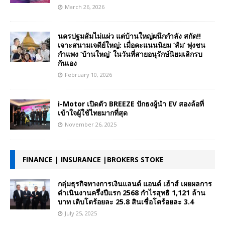
March 26, 2026
นครปฐมส้มไม่แผ่ว แต่บ้านใหญ่ผนึกกำลัง สกัด!!
เจาะสนามเจดีย์ใหญ่: เมื่อคะแนนนิยม ‘ส้ม’ พุ่งชน
กำแพง ‘บ้านใหญ่’ ในวันที่สายอนุรักษ์นิยมเลิกรบ
กันเอง
February 10, 2026
i-Motor เปิดตัว BREEZE ปักธงผู้นำ EV สองล้อที่
เข้าใจผู้ใช้ไทยมากที่สุด
November 26, 2025
FINANCE | INSURANCE |BROKERS STOKE
กลุ่มธุรกิจทางการเงินแลนด์ แอนด์ เฮ้าส์ เผยผลการ
ดำเนินงานครึ่งปีแรก 2568 กำไรสุทธิ 1,121 ล้าน
บาท เติบโตร้อยละ 25.8 สินเชื่อโตร้อยละ 3.4
July 25, 2025