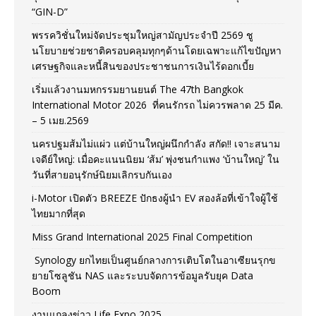
“GIN-D”
พรรควิชั่นใหม่จัดประชุมใหญ่สามัญประจำปี 2569 ชู
นโยบายช่วยชาติครอบคลุมทุกๆด้านโดยเฉพาะแก้ไขปัญหา
เศรษฐกิจและหนี้สินของประชาชนการเงินไร้ดอกเบี้ย
เริ่มแล้วงานมหกรรมยานยนต์ The 47th Bangkok
International Motor 2026 ที่คนรักรถ ไม่ควรพลาด 25 มีค.
– 5 เมย.2569
นครปฐมส้มไม่แผ่ว แต่บ้านใหญ่ผนึกกำลัง สกัด!! เจาะสนาม
เจดีย์ใหญ่: เมื่อคะแนนนิยม ‘ส้ม’ พุ่งชนกำแพง ‘บ้านใหญ่’ ใน
วันที่สายอนุรักษ์นิยมเลิกรบกันเอง
i-Motor เปิดตัว BREEZE ปักธงผู้นำ EV สองล้อที่เข้าใจผู้ใช้
ไทยมากที่สุด
Miss Grand International 2025 Final Competition
Synology ยกไทยเป็นศูนย์กลางการเติบโตในอาเซียนรุกข
ยายโซลูชัน NAS และระบบจัดการข้อมูลรับยุค Data
Boom
งานแถลงข่าว Life Expo 2025