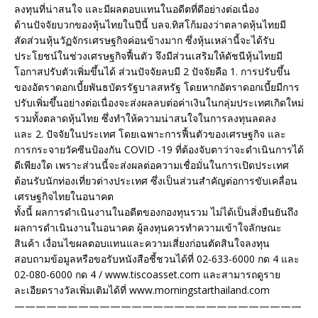
ลงทุนที่น่าสนใจ และมีผลตอบแทนในอดีตที่ดีอย่างต่อเนื่อง
ด้านปัจจัยบวกของหุ้นไทยในปีนี้ บลจ.ทิสโก้มองว่าตลาดหุ้นไทยมี
สัดส่วนหุ้นวัฏจักรเศรษฐกิจค่อนข้างมาก ซึ่งหุ้นเหล่านี้จะได้รับ
ประโยชน์ในช่วงเศรษฐกิจฟื้นตัว จึงมีส่วนเสริมให้ดัชนีหุ้นไทยมี
โอกาสปรับตัวเพิ่มขึ้นได้ ส่วนปัจจัยลบมี 2 ปัจจัยคือ 1. การปรับขึ้น
ของอัตราดอกเบี้ยพันธบัตรรัฐบาลสหรัฐ โดยหากอัตราดอกเบี้ยมีการ
ปรับเพิ่มขึ้นอย่างต่อเนื่องจะส่งผลลบต่อค่าเงินในกลุ่มประเทศเกิดใหม่
รวมทั้งตลาดหุ้นไทย ซึ่งทำให้ความน่าสนใจในการลงทุนลดลง
และ 2. ปัจจัยในประเทศ โดยเฉพาะการฟื้นตัวของเศรษฐกิจ และ
การกระจายวัคซีนป้องกัน COVID -19 ที่ต้องจับตาว่าจะดำเนินการได้
ดีเพียงใด เพราะส่วนนี้จะส่งผลต่อความเชื่อมั่นในการเปิดประเทศ
ต้อนรับนักท่องเที่ยวต่างประเทศ ซึ่งเป็นส่วนสำคัญต่อการขับเคลื่อน
เศรษฐกิจไทยในอนาคต
ทั้งนี้ ผลการดำเนินงานในอดีตของกองทุนรวม ไม่ได้เป็นสิ่งยืนยันถึง
ผลการดำเนินงานในอนาคต ผู้ลงทุนควรทำความเข้าใจลักษณะ
สินค้า เงื่อนไขผลตอบแทนและความเสี่ยงก่อนตัดสินใจลงทุน
สอบถามข้อมูลหรือขอรับหนังสือชี้ชวนได้ที่ 02-633-6000 กด 4 และ
02-080-6000 กด 4 / www.tiscoasset.com และสามารถดูราย
ละเอียดรางวัลเพิ่มเติมได้ที่ www.morningstarthailand.com
———————————————————————————