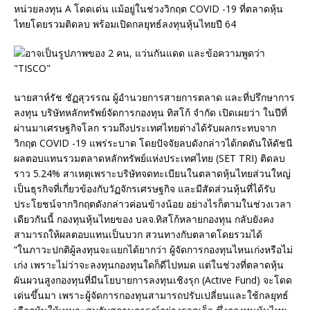
หน่วยลงทุน A โดดเด่น แม้อยู่ในช่วงวิกฤต COVID -19 ที่ตลาดหุ้น
ไทยโดยรวมติดลบ พร้อมเปิดกลยุทธ์ลงทุนหุ้นไทยปี 64
นายสาห์รัช ชัฏสุวรรณ ผู้อำนวยการสายการตลาด และที่ปรึกษาการ
ลงทุน บริษัทหลักทรัพย์จัดการกองทุน ทิสโก้ จำกัด เปิดเผยว่า ในปีที่
ผ่านมาเศรษฐกิจโลก รวมถึงประเทศไทยต่างได้รับผลกระทบจาก
วิกฤต COVID -19 แพร่ระบาด โดยปัจจัยลบดังกล่าวได้กดดันให้ดัชนี
ผลตอบแทนรวมตลาดหลักทรัพย์แห่งประเทศไทย (SET TRI) ติดลบ
ราว 5.24% สาเหตุเพราะบริษัทจดทะเบียนในตลาดหุ้นไทยส่วนใหญ่
เป็นธุรกิจที่เกี่ยวข้องกับวัฏจักรเศรษฐกิจ และมีสัดส่วนหุ้นที่ได้รับ
ประโยชน์จากวิกฤตดังกล่าวค่อนข้างน้อย อย่างไรก็ตามในช่วงเวลา
เดียวกันนี้ กองทุนหุ้นไทยของ บลจ.ทิสโก้หลายกองทุน กลับยังคง
สามารถให้ผลตอบแทนเป็นบวก สวนทางกับตลาดโดยรวมได้
“ในภาวะปกติผู้ลงทุนจะแยกได้ยากว่า ผู้จัดการกองทุนไหนเก่งหรือไม่
เก่ง เพราะไม่ว่าจะลงทุนกองทุนใดก็ดีไปหมด แต่ในช่วงที่ตลาดหุ้น
ผันผวนสูงกองทุนที่มีนโยบายการลงทุนเชิงรุก (Active Fund) จะโดด
เด่นขึ้นมา เพราะผู้จัดการกองทุนสามารถปรับเปลี่ยนและใช้กลยุทธ์