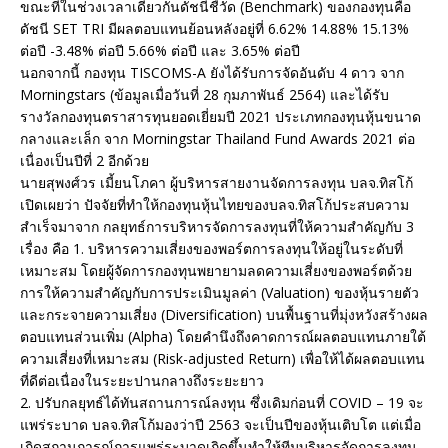
ขณะที่ในช่วงเวลาเดียวกันดัชนีชี้วัด (Benchmark) ของกองทุนคือ
ดัชนี SET TRI มีผลตอบแทนย้อนหลังอยู่ที่ 6.62% 14.88% 15.13%
ต่อปี -3.48% ต่อปี 5.66% ต่อปี และ 3.65% ต่อปี
นอกจากนี้ กองทุน TISCOMS-A ยังได้รับการจัดอันดับ 4 ดาว จาก
Morningstars (ข้อมูลเมื่อวันที่ 28 กุมภาพันธ์ 2564) และได้รับ
รางวัลกองทุนตราสารทุนยอดเยี่ยมปี 2021 ประเภทกองทุนหุ้นขนาด
กลางและเล็ก จาก Morningstar Thailand Fund Awards 2021 ต่อ
เนื่องเป็นปีที่ 2 อีกด้วย
นายสุพงศ์วร เมี้ยนโภคา ผู้บริหารสายงานจัดการลงทุน บลจ.ทิสโก้
เปิดเผยว่า ปัจจัยที่ทำให้กองทุนหุ้นไทยของบลจ.ทิสโก้ประสบความ
สำเร็จมาจาก กลยุทธ์การบริหารจัดการลงทุนที่ให้ความสำคัญกับ 3
เรื่อง คือ 1. บริหารความเสี่ยงของพอร์ตการลงทุนให้อยู่ในระดับที่
เหมาะสม โดยผู้จัดการกองทุนพยายามลดความเสี่ยงของพอร์ตด้วย
การให้ความสำคัญกับการประเมินมูลค่า (Valuation) ของหุ้นรายตัว
และกระจายความเสี่ยง (Diversification) บนพื้นฐานที่มุ่งหวังสร้างผล
ตอบแทนส่วนเพิ่ม (Alpha) โดยคำนึงถึงคาดการณ์ผลตอบแทนภายใต้
ความเสี่ยงที่เหมาะสม (Risk-adjusted Return) เพื่อให้ได้ผลตอบแทน
ที่ดีต่อเนื่องในระยะปานกลางถึงระยะยาว
2. ปรับกลยุทธ์ได้ทันสถานการณ์ลงทุน ซึ่งเดิมก่อนที่ COVID – 19 จะ
แพร่ระบาด บลจ.ทิสโก้มองว่าปี 2563 จะเป็นปีของหุ้นเติบโต แต่เมื่อ
เกิดสถานการณ์การแพร่ระบาดเกิดขึ้นทำให้ทีมบริหารจัดการลงทุน