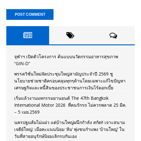
จุฬาฯ เปิดตัวโครงการ ต้นแบบนวัตกรรมอาหารสุขภาพ
“GIN-D”
พรรควิชั่นใหม่จัดประชุมใหญ่สามัญประจำปี 2569 ชู
นโยบายช่วยชาติครอบคลุมทุกๆด้านโดยเฉพาะแก้ไขปัญหา
เศรษฐกิจและหนี้สินของประชาชนการเงินไร้ดอกเบี้ย
เริ่มแล้วงานมหกรรมยานยนต์ The 47th Bangkok
International Motor 2026 ที่คนรักรถ ไม่ควรพลาด 25 มีค.
– 5 เมย.2569
นครปฐมส้มไม่แผ่ว แต่บ้านใหญ่ผนึกกำลัง สกัด!! เจาะสนาม
เจดีย์ใหญ่: เมื่อคะแนนนิยม ‘ส้ม’ พุ่งชนกำแพง ‘บ้านใหญ่’ ใน
วันที่สายอนุรักษ์นิยมเลิกรบกันเอง