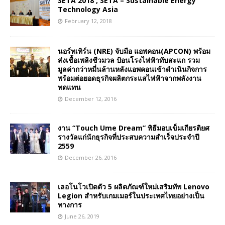
SETA 2018 ; SETA – Sustainable Energy
Technology Asia
February 12, 2018
นอร์ทเทิร์น (NRE) จับมือ แอพคอน(APCON) พร้อม
ส่งเชื้อเพลิงชีวมวล ป้อนโรงไฟฟ้าทับสะแก รวม
มูลค่ากว่าหมี่นล้านหลังแอพคอนเข้าดำเนินกิจการ
พร้อมต่อยอดธุรกิจผลิตกระแสไฟฟ้าจากพลังงาน
ทดแทน
December 12, 2016
งาน “Touch Ume Dream” พิธีมอบเข็มเกียรติยศ
รางวัลแก่นักธุรกิจที่ประสบความสำเร็จประจำปี
2559
December 26, 2016
เลอโนโวเปิดตัว 5 ผลิตภัณฑ์ใหม่เสริมทัพ Lenovo
Legion สำหรับเกมเมอร์ในประเทศไทยอย่างเป็น
ทางการ
June 26, 2019