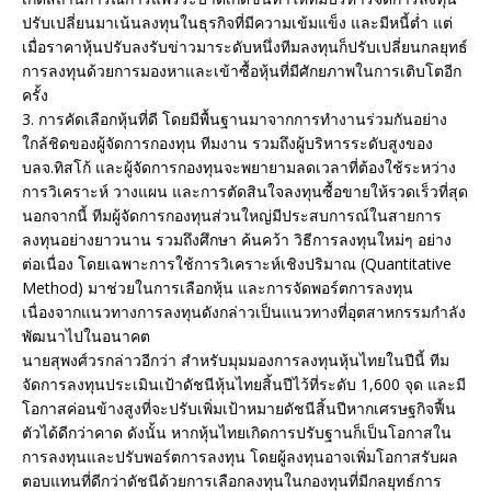
ปรับเปลี่ยนมาเน้นลงทุนในธุรกิจที่มีความเข้มแข็ง และมีหนี้ต่ำ แต่
เมื่อราคาหุ้นปรับลงรับข่าวมาระดับหนึ่งทีมลงทุนก็ปรับเปลี่ยนกลยุทธ์
การลงทุนด้วยการมองหาและเข้าซื้อหุ้นที่มีศักยภาพในการเติบโตอีก
ครั้ง
3. การคัดเลือกหุ้นที่ดี โดยมีพื้นฐานมาจากการทำงานร่วมกันอย่าง
ใกล้ชิดของผู้จัดการกองทุน ทีมงาน รวมถึงผู้บริหารระดับสูงของ
บลจ.ทิสโก้ และผู้จัดการกองทุนจะพยายามลดเวลาที่ต้องใช้ระหว่าง
การวิเคราะห์ วางแผน และการตัดสินใจลงทุนซื้อขายให้รวดเร็วที่สุด
นอกจากนี้ ทีมผู้จัดการกองทุนส่วนใหญ่มีประสบการณ์ในสายการ
ลงทุนอย่างยาวนาน รวมถึงศึกษา ค้นคว้า วิธีการลงทุนใหม่ๆ อย่าง
ต่อเนื่อง โดยเฉพาะการใช้การวิเคราะห์เชิงปริมาณ (Quantitative
Method) มาช่วยในการเลือกหุ้น และการจัดพอร์ตการลงทุน
เนื่องจากแนวทางการลงทุนดังกล่าวเป็นแนวทางที่อุตสาหกรรมกำลัง
พัฒนาไปในอนาคต
นายสุพงศ์วรกล่าวอีกว่า สำหรับมุมมองการลงทุนหุ้นไทยในปีนี้ ทีม
จัดการลงทุนประเมินเป้าดัชนีหุ้นไทยสิ้นปีไว้ที่ระดับ 1,600 จุด และมี
โอกาสค่อนข้างสูงที่จะปรับเพิ่มเป้าหมายดัชนีสิ้นปีหากเศรษฐกิจฟื้น
ตัวได้ดีกว่าคาด ดังนั้น หากหุ้นไทยเกิดการปรับฐานก็เป็นโอกาสใน
การลงทุนและปรับพอร์ตการลงทุน โดยผู้ลงทุนอาจเพิ่มโอกาสรับผล
ตอบแทนที่ดีกว่าดัชนีด้วยการเลือกลงทุนในกองทุนที่มีกลยุทธ์การ