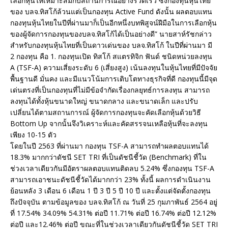
เลือกหุ้นให้เหมาะสมกับสถานการณ์อย่างรวดเร็ว ซึ่งกองทุนหุ้นไทย
ของ บลจ.ทิสโก้ล้วนแต่เป็นกองทุน Active Fund ดังนั้น ผลตอบแทน
กองทุนหุ้นไทยในปีที่ผ่านมาก็เป็นอีกหนึ่งบทพิสูจน์ฝีมือในการเลือกหุ้น
ของผู้จัดการกองทุนของบลจ.ทิสโก้ได้เป็นอย่างดี” นายสาห์รัชกล่าว
สำหรับกองทุนหุ้นไทยที่เป็นดาวเด่นของ บลจ.ทิสโก้ ในปีที่ผ่านมา มี
2 กองทุน คือ 1. กองทุนเปิด ทิสโก้ สแตรทิจิก ฟันด์ ชนิดหน่วยลงทุน
A (TSF-A) ความเสี่ยงระดับ 6 (เสี่ยงสูง) เน้นลงทุนในหุ้นไทยที่มีปัจจัย
พื้นฐานดี มั่นคง และมีแนวโน้มการเติบโตทางธุรกิจที่ดี กองทุนนี้มีจุด
เด่นตรงที่เป็นกองทุนที่ไม่มีข้อจำกัดเรื่องกลยุทธ์การลงทุน สามารถ
ลงทุนได้ทั้งหุ้นขนาดใหญ่ ขนาดกลาง และขนาดเล็ก และปรับ
เปลี่ยนได้ตามสถานการณ์ ผู้จัดการกองทุนจะคัดเลือกหุ้นด้วยวิธี
Bottom Up จากนั้นจึงวิเคราะห์และคัดสรรจนเหลือหุ้นที่จะลงทุน
เพียง 10-15 ตัว
โดยในปี 2563 ที่ผ่านมา กองทุน TSF-A สามารถทำผลตอบแทนได้
18.3% มากกว่าดัชนี SET TRI ที่เป็นดัชนีชี้วัด (Benchmark) ที่ใน
ช่วงเวลาเดียวกันมีอัตราผลตอบแทนติดลบ 5.24% ซึ่งกองทุน TSF-A
สามารถเอาชนะดัชนีชี้วัดได้มากกว่า 23% ทั้งนี้ ผลการดำเนินงาน
ย้อนหลัง 3 เดือน 6 เดือน 1 ปี 3 ปี 5 ปี 10 ปี และตั้งแต่จัดตั้งกองทุน
ถึงปัจจุบัน ตามข้อมูลของ บลจ.ทิสโก้ ณ วันที่ 25 กุมภาพันธ์ 2564 อยู่
ที่ 17.54% 34.09% 54.31% ต่อปี 11.71% ต่อปี 16.74% ต่อปี 12.12%
ต่อปี และ12.46% ต่อปี ขณะที่ในช่วงเวลาเดียวกันดัชนีชี้วัด SET TRI