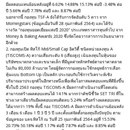
มีผลตอบแทนย้อนหลังอยู่ที่ 6.62% 14.88% 15.13% ต่อปี -3.48% ต่อ
ปี 5.66% ต่อปี 7.78% ต่อปี และ 8.87% ต่อปี
นอกจากนี้ กองทุน TSF-A ยังได้รับการจัดอันดับ 5 ดาว จาก
Morningstars (ข้อมูลเมื่อวันที่ 28 กุมภาพันธ์ 2564) และได้รับ
รางวัล “กองทุนยอดเยี่ยมแห่งปี 2020” ประเภทตราสารทุนทั่วไป จาก
Money & Baking Awards 2020 ซึ่งจัดโดยวารสารการเงินธนาคาร
อีกด้วย
2. กองทุนเปิด ทิสโก้ Mid/Small Cap อิควิตี้ ชนิดหน่วยลงทุน A
(TISCOMS-A) ความเสี่ยงระดับ 6 (เสี่ยงสูง) เน้นลงทุนในหุ้นของ
บริษัทขนาดกลางและขนาดเล็ก ที่มีมูลค่าหลักทรัพย์ตามราคาตลาด
ไม่เกิน 80,000 ล้านบาท โดยผู้จัดการกองทุนจะใช้กลยุทธ์การเลือก
หุ้นแบบ Bottom Up เป็นหลัก ประกอบกับใช้การวิเคราะห์เชิง
ปริมาณมาประยุกต์ในอีกทางหนึ่งเพื่อเพิ่มโอกาสผลตอบแทนที่ดียิ่งขึ้น
ซึ่งในปี 2563 กองทุน TISCOMS-A มีผลการดำเนินงานที่โดดเด่น
สามารถสร้างผลตอบแทนได้ 14.1% มากกว่าดัชนีชี้วัด SET TRI ที่ใน
ช่วงเวลาเดียวกันมีผลตอบแทนติดลบ 5.24% หรือสร้างผลตอบแทน
ได้มากกว่า 19% ทั้งนี้ กอง TISCOMS-A มีผลการดำเนินงานย้อนหลัง
3 เดือน 6 เดือน 1 ปี 3 ปี 5 ปี และตั้งแต่จัดตั้งกองทุนถึงปัจจุบัน ตาม
ข้อมูลของ บลจ.ทิสโก้ ณ วันที่ 25 กุมภาพันธ์ 2564 อยู่ที่ 15.53%
20.73% 50.18% ต่อปี 1.17% ต่อปี 7.87% ต่อปี และ 8.85% ต่อปี