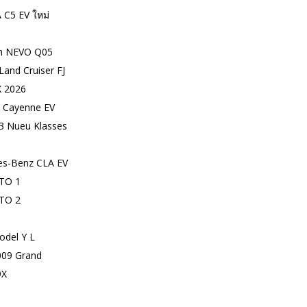
C5 EV ใหม่
n NEVO Q05
Land Cruiser FJ
 2026
 Cayenne EV
 Nueu Klasses
s-Benz CLA EV
TO 1
TO 2
odel Y L
09 Grand
9X