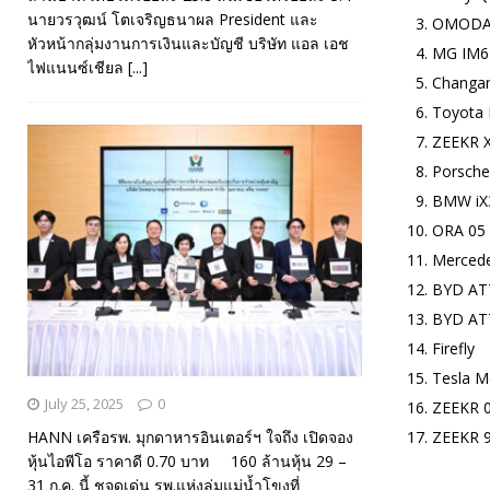
นายวรวุฒน์ โตเจริญธนาผล President และ
OMODA 
หัวหน้ากลุ่มงานการเงินและบัญชี บริษัท แอล เอช
MG IM6
ไฟแนนซ์เชียล
[...]
Changa
Toyota 
ZEEKR X
Porsche
BMW iX3
ORA 05
Mercede
BYD AT
BYD AT
Firefly
Tesla M
July 25, 2025
0
ZEEKR 0
ZEEKR 
HANN เครือรพ. มุกดาหารอินเตอร์ฯ ใจถึง เปิดจอง
หุ้นไอพีโอ ราคาดี 0.70 บาท 160 ล้านหุ้น 29 –
31 ก.ค. นี้ ชูจุดเด่น รพ.แห่งลุ่มแม่น้ำโขงที่