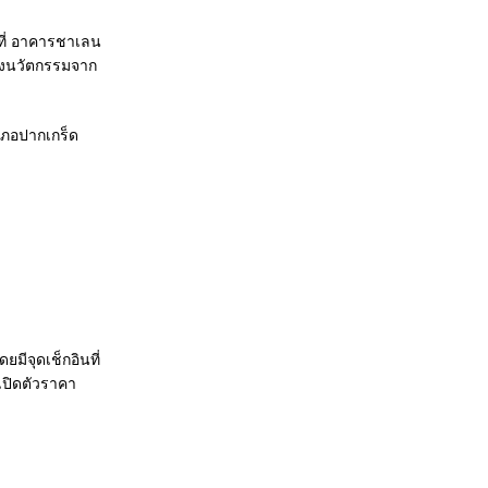
 ที่ อาคารชาเลน
สดงนวัตกรรมจาก
ำเภอปากเกร็ด
มีจุดเช็กอินที่
เปิดตัวราคา