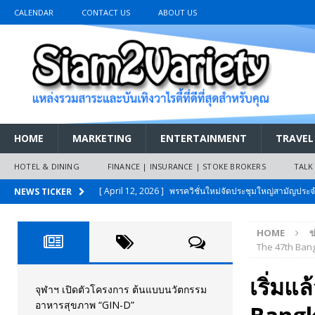
CALENDAR
CONTACT US
ABOUT US
HOME
MARKETING
ENTERTAINMENT
TRAVEL
HOTEL & DINING
FINANCE | INSURANCE | STOKE BROKERS
TALK
[ March 26, 2026 ]
เริ่มแล้วงานมหกรรมยานยนต์ The 47th
NEWS TICKER
เมย.2569
AUTO NEWS
HOME
ข
[ February 10, 2026 ]
นครปฐมส้มไม่แผ่ว แต่บ้านใหญ่ผนึกกำ
The 47th Bang
วันที่สายอนุรักษ์นิยมเลิกรบกันเอง
PR NEWS
เริ่ม
[ November 26, 2025 ]
i-Motor เปิดตัว BREEZE ปักธงผู้นำ
จุฬาฯ เปิดตัวโครงการ ต้นแบบนวัตกรรม
อาหารสุขภาพ “GIN-D”
[ April 30, 2026 ]
จุฬาฯ เปิดตัวโครงการ ต้นแบบนวัตกรร