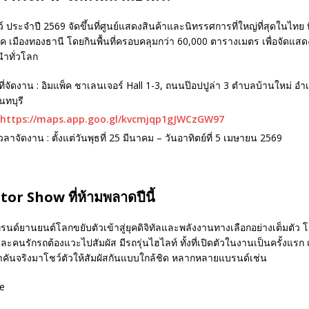
 ประจำปี 2569 จัดขึ้นที่ศูนย์แสดงสินค้าและนิทรรศการที่ใหญ่ที่สุดในไทย
พ็ค เมืองทองธานี โดยกินพื้นที่ครอบคลุมกว่า 60,000 ตารางเมตร เพื่อจัดแ
นำทั่วโลก
ี่จัดงาน : อิมแพ็ค ชาเลนเจอร์ Hall 1-3, ถนนป๊อปปูล่า 3 ตำบลบ้านใหม่ อ
นทบุรี
https://maps.app.goo.gl/kvcmjqp1gJWCzGW97
ลาจัดงาน : ตั้งแต่วันพุธที่ 25 มีนาคม – วันอาทิตย์ที่ 5 เมษายน 2569
tor Show ที่ห้ามพลาดปีนี้
ทรนด์ยานยนต์โลกขยับตัวเข้าสู่ยุคดิจิทัลและพลังงานทางเลือกอย่างเต็มตัว โดย
คนรักรถต้องแวะไปสัมผัส มีรถรุ่นไฮไลท์ ทั้งที่เปิดตัวในงานเป็นครั้งแรก 
พาคันจริงมาโชว์ตัวให้สัมผัสกันแบบใกล้ชิด หลากหลายแบรนด์เช่น
e