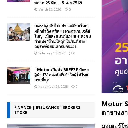
พลาด 25 มีค. – 5 เมย.2569
March 26, 2026
0
นครปฐมส้มไม่แผ่ว แต่บ้านใหญ่
ผนึกกำลัง สกัด!! เจาะสนามเจดีย์
ใหญ่: เมื่อคะแนนนิยม ‘ส้ม’ พุ่งชน
กำแพง ‘บ้านใหญ่’ ในวันที่สาย
อนุรักษ์นิยมเลิกรบกันเอง
February 10, 2026
0
i-Motor เปิดตัว BREEZE ปักธง
ผู้นำ EV สองล้อที่เข้าใจผู้ใช้ไทย
มากที่สุด
November 26, 2025
0
Motor S
FINANCE | INSURANCE |BROKERS
ตารางงาน
STOKE
มอเตอร์โชว์