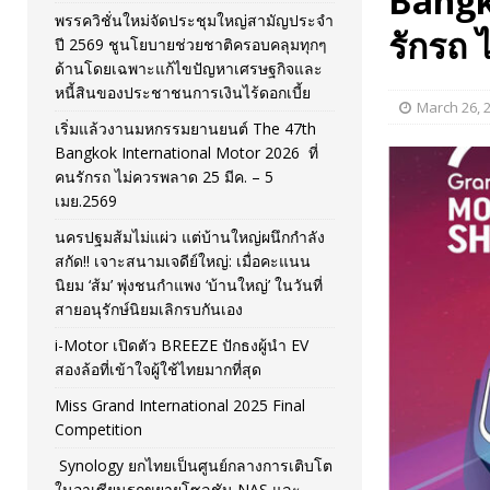
Bangk
พรรควิชั่นใหม่จัดประชุมใหญ่สามัญประจำ
[ April 12, 2026 ]
พรรควิชั่นใหม่จัดประชุมใหญ่สามัญปร
รักรถ 
ปี 2569 ชูนโยบายช่วยชาติครอบคลุมทุกๆ
ด้านโดยเฉพาะแก้ไขปัญหาเศรษฐกิจและ
และหนี้สินของประชาชนการเงินไร้ดอกเบี้ย
PR NEWS
หนี้สินของประชาชนการเงินไร้ดอกเบี้ย
March 26, 
เริ่มแล้วงานมหกรรมยานยนต์ The 47th
Bangkok International Motor 2026 ที่
คนรักรถ ไม่ควรพลาด 25 มีค. – 5
เมย.2569
นครปฐมส้มไม่แผ่ว แต่บ้านใหญ่ผนึกกำลัง
สกัด!! เจาะสนามเจดีย์ใหญ่: เมื่อคะแนน
นิยม ‘ส้ม’ พุ่งชนกำแพง ‘บ้านใหญ่’ ในวันที่
สายอนุรักษ์นิยมเลิกรบกันเอง
i-Motor เปิดตัว BREEZE ปักธงผู้นำ EV
สองล้อที่เข้าใจผู้ใช้ไทยมากที่สุด
Miss Grand International 2025 Final
Competition
Synology ยกไทยเป็นศูนย์กลางการเติบโต
ในอาเซียนรุกขยายโซลูชัน NAS และ