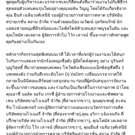
พูดคุยกับผู้บริหารและบรรดาเซเลบริตี้คนดังที่มาร่วมงานไปกับพิธีกร
สุดหล่อตัวแทนคนรุ่นใหม่อย่างคุณจอห์น วิญญู โดยได้รับเกียรติจาก
คุณ ยีนส์ เฉลิมวงศ์เสนีย์ รองผู้อำนวยการฝ่ายการตลาด บริษัทอิน
สปายเรชั่น สยาม จำกัด ร่วมด้วยคุณป้อง ณวัฒน์ กุลรัตนรักษ์ นัก
แสดงชายหนุ่มที่มีรสนิยมและไลฟ์สไตล์ตัวแทนสุภาพบุรุษในฝัน และ
คุณโทมัส เดเลดาล ผู้จัดการทั่วไป โว้ก เลาจน์ ขึ้นมากล่าวทักทายพูด
คุยกันอย่างเป็นกันเอง
หลักจากกิจกรรมสุดพิเศษบนเวที ได้เวลาที่แขกผู้ร่วมงานจะได้สนุก
ไปกับการแสดงจากนักร้องหนุ่มชื่อดัง ผู้มีสไตล์สุดหรู อย่าง บุรินทร์
บุญวิสุทธิ์ ที่มาถ่ายทอดบทเพลง โชว์พลังเสียงแบบเอ็กซ์คลูซีฟถึง 3
บทเพลงดัง ร่วมกับดีเจระดับโลก DJ VaDim เปลี่ยนบรรยากาศให้
กลายเป็นมินิคอนเสิร์ตอย่างสนุกสนาน ก่อนที่ผู้สนับสนุนการจัดงาน
จะขึ้นมากล่าวขอบคุณ และร่วมกันเป็นเกียรติในการถ่ายภาพ นำโดย
คุณอาชี่ บอล์ด จอร์น เกรชี่ ผู้อำนวยการฝ่ายโรงงานและซัพพลาย
เชน บริษัทสยามไวเนอรี่ จำกัด (ที่สามจากขวา), คุณศุภเชษฐ์ สะสม
สิน ไวน์เมคเกอร์ และผู้จัดการฝ่ายวางแผนและนวัตกรรมการผลิต
บริษัทสยามไวเนอรี่ จำกัด (ที่สองจากซ้าย),คุณ อวิกา แจ้งเจนกิจ ที่
ปรึกษาบริษัท สยามไวเนอรี่ จำกัด (ที่สี่จากขวา), คุณโทมัส เดเลดาล
ผู้จัดการทั่วไป โว้ก เลาจน์ (ที่สองจากขวา), คุณยีนส์ เฉลิมวงศ์เสนีย์
รองผู้อำนวยการฝ่ายการตลาด บริษัทอินสปายเรชั่น สยาม จำกัด (ที่