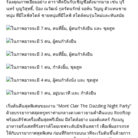
ร้องคุณภาพเยี่ยมอย่าง ดาราศิลปินรับเชิญชื่อดังมากมาย เช่น บุริ
นทร์ บุญวิสุทธิ์, ป้อง ณว
ัฒน์ กุลรัตนรักษ์ จอห์น วิญญู ตัวแทนชาย
หนุ่ม ที่มีไลฟ์สไตล์ ชายหนุ่มที่มีไลฟ์ สไตล์คนรุ่นใหม่และทันสมัย
เริ่มต้นคืนสุดพิเศษของงาน “Mont Clair The Dazzling Night Party”
ด้วยบรรยากาศสุดหรูหราท่ามกลางดวงดาวยามค่ำคืนแบบ Rooftop
พร้อมเสิร์ฟเครื่องดื่มสุดพรีเมี่ยม มีสไตล์อย่าง มองต์แคลร์ กับเมนู
อาหารฝรั่งเศสที่รังสรรค์โดยเชฟระดับมิชลินสตาร์ เพื่อเพิ่มอรรถรส
ให้กับบรรยากาศสุดพิเศษ ก่อนที่กิจกรรมบนเวทีจะเริ่มต้นขึ้นด้วยการ