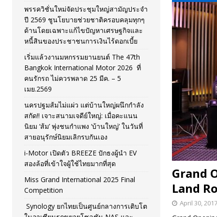
พรรควิชั่นใหม่จัดประชุมใหญ่สามัญประจำ
[ November 26, 2025 ]
i-Motor เปิดตัว BREEZE ปักธงผู้นำ
ปี 2569 ชูนโยบายช่วยชาติครอบคลุมทุกๆ
ด้านโดยเฉพาะแก้ไขปัญหาเศรษฐกิจและ
[ April 30, 2026 ]
จุฬาฯ เปิดตัวโครงการ ต้นแบบนวัตกรร
หนี้สินของประชาชนการเงินไร้ดอกเบี้ย
เริ่มแล้วงานมหกรรมยานยนต์ The 47th
Bangkok International Motor 2026 ที่
คนรักรถ ไม่ควรพลาด 25 มีค. – 5
เมย.2569
นครปฐมส้มไม่แผ่ว แต่บ้านใหญ่ผนึกกำลัง
สกัด!! เจาะสนามเจดีย์ใหญ่: เมื่อคะแนน
นิยม ‘ส้ม’ พุ่งชนกำแพง ‘บ้านใหญ่’ ในวันที่
สายอนุรักษ์นิยมเลิกรบกันเอง
i-Motor เปิดตัว BREEZE ปักธงผู้นำ EV
สองล้อที่เข้าใจผู้ใช้ไทยมากที่สุด
Grand O
Miss Grand International 2025 Final
Land Ro
Competition
April 30, 201
Synology ยกไทยเป็นศูนย์กลางการเติบโต
ในอาเซียนรุกขยายโซลูชัน NAS และ