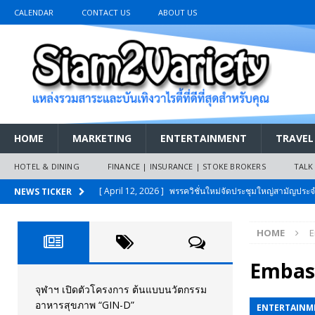
CALENDAR
CONTACT US
ABOUT US
HOME
MARKETING
ENTERTAINMENT
TRAVEL
HOTEL & DINING
FINANCE | INSURANCE | STOKE BROKERS
TALK
[ April 12, 2026 ]
พรรควิชั่นใหม่จัดประชุมใหญ่สามัญปร
NEWS TICKER
และหนี้สินของประชาชนการเงินไร้ดอกเบี้ย
PR NEWS
HOME
E
[ March 26, 2026 ]
เริ่มแล้วงานมหกรรมยานยนต์ The 47th
เมย.2569
AUTO NEWS
Embas
[ February 10, 2026 ]
นครปฐมส้มไม่แผ่ว แต่บ้านใหญ่ผนึกกำ
จุฬาฯ เปิดตัวโครงการ ต้นแบบนวัตกรรม
อาหารสุขภาพ “GIN-D”
ENTERTAINM
วันที่สายอนุรักษ์นิยมเลิกรบกันเอง
PR NEWS