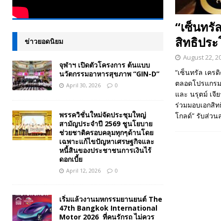
“เซ็นทรั
สิทธิประ
ข่าวยอดนิยม
August 22, 2
จุฬาฯ เปิดตัวโครงการ ต้นแบบ
“เซ็นทรัล เครด
นวัตกรรมอาหารสุขภาพ “GIN-D”
ตลอดโปรแกรม ร
April 30, 2026
0
และ นรุตม์ เจ
ร่วมมอบเอกสิทธิ
พรรควิชั่นใหม่จัดประชุมใหญ่
โกลด์” รับส่วน
สามัญประจำปี 2569 ชูนโยบาย
ช่วยชาติครอบคลุมทุกๆด้านโดย
เฉพาะแก้ไขปัญหาเศรษฐกิจและ
หนี้สินของประชาชนการเงินไร้
ดอกเบี้ย
April 12, 2026
0
เริ่มแล้วงานมหกรรมยานยนต์ The
47th Bangkok International
Motor 2026 ที่คนรักรถ ไม่ควร