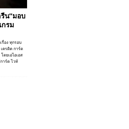
กรีน”มอบ
รแกรม
รื่อง ทุกรอบ
เครดิต การ์ด
น โดยเอไอเอส
“การ์ด ไวท์