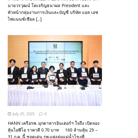
นายวรวุฒน์ โตเจริญธนาผล President และ
หัวหน้ากลุ่มงานการเงินและบัญชี บริษัท แอล เอช
ไฟแนนซ์เชียล
[...]
July 25, 2025
0
HANN เครือรพ. มุกดาหารอินเตอร์ฯ ใจถึง เปิดจอง
หุ้นไอพีโอ ราคาดี 0.70 บาท 160 ล้านหุ้น 29 –
31 ก.ค. นี้ ชูจุดเด่น รพ.แห่งลุ่มแม่น้ำโขงที่