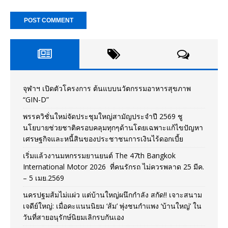
จุฬาฯ เปิดตัวโครงการ ต้นแบบนวัตกรรมอาหารสุขภาพ
“GIN-D”
พรรควิชั่นใหม่จัดประชุมใหญ่สามัญประจำปี 2569 ชู
นโยบายช่วยชาติครอบคลุมทุกๆด้านโดยเฉพาะแก้ไขปัญหา
เศรษฐกิจและหนี้สินของประชาชนการเงินไร้ดอกเบี้ย
เริ่มแล้วงานมหกรรมยานยนต์ The 47th Bangkok
International Motor 2026 ที่คนรักรถ ไม่ควรพลาด 25 มีค.
– 5 เมย.2569
นครปฐมส้มไม่แผ่ว แต่บ้านใหญ่ผนึกกำลัง สกัด!! เจาะสนาม
เจดีย์ใหญ่: เมื่อคะแนนนิยม ‘ส้ม’ พุ่งชนกำแพง ‘บ้านใหญ่’ ใน
วันที่สายอนุรักษ์นิยมเลิกรบกันเอง