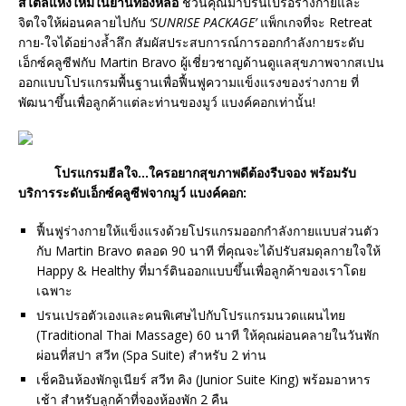
สไตล์แห่งใหม่ในย่านทองหล่อ
ชวนคุณมาปรนเปรอร่างกายและ
จิตใจให้ผ่อนคลายไปกับ
‘SUNRISE PACKAGE’
แพ็กเกจที่จะ Retreat
กาย-ใจได้อย่างล้ำลึก สัมผัสประสบการณ์การออกกำลังกายระดับ
เอ็กซ์คลูซีฟกับ Martin Bravo ผู้เชี่ยวชาญด้านดูแลสุขภาพจากสเปน
ออกแบบโปรแกรมพื้นฐานเพื่อฟื้นฟูความแข็งแรงของร่างกาย ที่
พัฒนาขึ้นเพื่อลูกค้าแต่ละท่านของมูว์ แบงค์คอกเท่านั้น!
โปรแกรมฮีลใจ…ใครอยากสุขภาพดีต้องรีบจอง พร้อมรับ
บริการระดับเอ็กซ์คลูซีฟจากมูว์ แบงค์คอก
:
ฟื้นฟูร่างกายให้แข็งแรงด้วยโปรแกรมออกกำลังกายแบบส่วนตัว
กับ Martin Bravo ตลอด 90 นาที ที่คุณจะได้ปรับสมดุลกายใจให้
Happy & Healthy ที่มาร์ตินออกแบบขึ้นเพื่อลูกค้าของเราโดย
เฉพาะ
ปรนเปรอตัวเองและคนพิเศษไปกับโปรแกรมนวดแผนไทย
(Traditional Thai Massage) 60 นาที ให้คุณผ่อนคลายในวันพัก
ผ่อนที่สปา สวีท (Spa Suite) สำหรับ 2 ท่าน
เช็คอินห้องพักจูเนียร์ สวีท คิง (Junior Suite King) พร้อมอาหาร
เช้า สำหรับลูกค้าที่จองห้องพัก 2 คืน