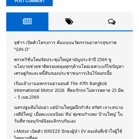
จุฬาฯ เปิดตัวโครงการ ต้นแบบนวัตกรรมอาหารสุขภาพ
“GIN-D”
พรรควิชั่นใหม่จัดประชุมใหญ่สามัญประจำปี 2569 ชู
นโยบายช่วยชาติครอบคลุมทุกๆด้านโดยเฉพาะแก้ไขปัญหา
เศรษฐกิจและหนี้สินของประชาชนการเงินไร้ดอกเบี้ย
เริ่มแล้วงานมหกรรมยานยนต์ The 47th Bangkok
International Motor 2026 ที่คนรักรถ ไม่ควรพลาด 25 มีค.
– 5 เมย.2569
นครปฐมส้มไม่แผ่ว แต่บ้านใหญ่ผนึกกำลัง สกัด!! เจาะสนาม
เจดีย์ใหญ่: เมื่อคะแนนนิยม ‘ส้ม’ พุ่งชนกำแพง ‘บ้านใหญ่’ ใน
วันที่สายอนุรักษ์นิยมเลิกรบกันเอง
i-Motor เปิดตัว BREEZE ปักธงผู้นำ EV สองล้อที่เข้าใจผู้ใช้
ไทยมากที่สุด