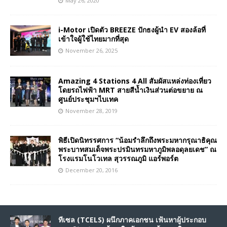
May 26, 2020
i-Motor เปิดตัว BREEZE ปักธงผู้นำ EV สองล้อที่
เข้าใจผู้ใช้ไทยมากที่สุด
November 26, 2025
Amazing 4 Stations 4 All สัมผัสแหล่งท่องเที่ยว
โดยรถไฟฟ้า MRT สายสีน้ำเงินส่วนต่อขยาย ณ
ศูนย์ประชุมฯไบเทค
November 28, 2019
พิธีเปิดนิทรรศการ “น้อมรำลึกถึงพระมหากรุณาธิคุณ
พระบาทสมเด็จพระปรมินทรมหาภูมิพลอดุลยเดช” ณ
โรงแรมโนโวเทล สุวรรณภูมิ แอร์พอร์ต
December 20, 2016
ทีเซล (TCELS) ผนึกภาคเอกชน เฟ้นหาผู้ประกอบ