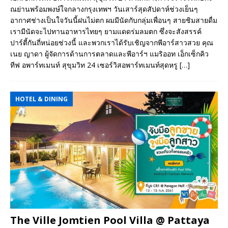
ณย่านพร้อมพงษ์ใจกลางกรุงเทพฯ วันเสาร์สุดสัปดาห์ช่วงเย็นๆ
อากาศช่างเป็นใจวันนี้ฝนไม่ตก ผมมีนัดกับกลุ่มเพื่อนๆ สายชิมสายดื่ม
เรามีนัดจะไปทานอาหารไทยๆ ยามแดดร่มลมตก ซึ่งจะสังสรรค์
ปาร์ตี้กันถี่หน่อยช่วงนี้ และพวกเราได้รับเชิญจากพีอาร์สาวสวย คุณ
เนย ญาดา ผู้จัดการด้านการตลาดและพีอาร์ฯ แมริออท เอ็กเซ็กคิว
ทีฟ อพาร์ทเมนท์ สุขุมวิท 24 เซอร์วิสอพาร์ทเมนท์สุดหรู
[…]
HOTEL & DINING
The Ville Jomtien Pool Villa @ Pattaya