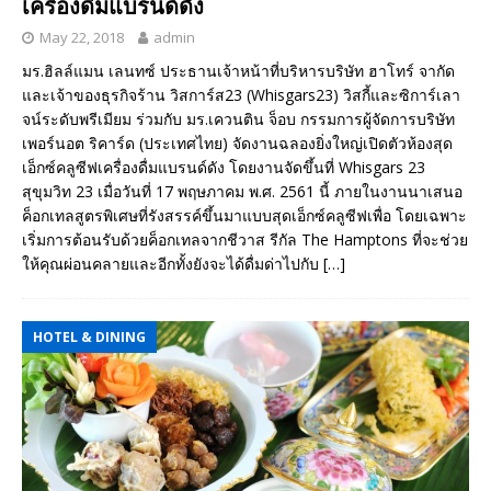
เครื่องดื่มแบรนด์ดัง
May 22, 2018
admin
มร.ฮิลล์แมน เลนทซ์ ประธานเจ้าหน้าที่บริหารบริษัท ฮาโทร์ จากัด
และเจ้าของธุรกิจร้าน วิสการ์ส23 (Whisgars23) วิสกี้และซิการ์เลา
จน์ระดับพรีเมียม ร่วมกับ มร.เควนติน จ็อบ กรรมการผู้จัดการบริษัท
เพอร์นอต ริคาร์ด (ประเทศไทย) จัดงานฉลองยิ่งใหญ่เปิดตัวห้องสุด
เอ็กซ์คลูซีฟเครื่องดื่มแบรนด์ดัง โดยงานจัดขึ้นที่ Whisgars 23
สุขุมวิท 23 เมื่อวันที่ 17 พฤษภาคม พ.ศ. 2561 นี้ ภายในงานนาเสนอ
ค็อกเทลสูตรพิเศษที่รังสรรค์ขึ้นมาแบบสุดเอ็กซ์คลูซีฟเพื่อ โดยเฉพาะ
เริ่มการต้อนรับด้วยค็อกเทลจากชีวาส รีกัล The Hamptons ที่จะช่วย
ให้คุณผ่อนคลายและอีกทั้งยังจะได้ดื่มด่าไปกับ
[…]
HOTEL & DINING