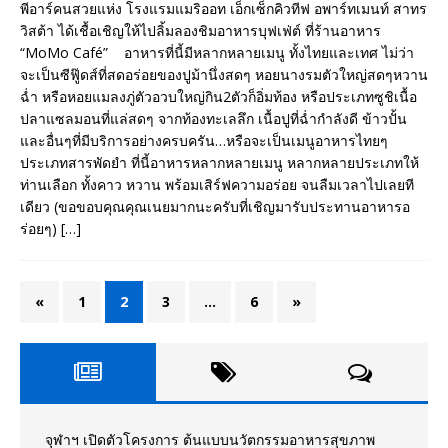
พีอาร์คนสวยแห่ง โรงแรมแมริออท เอ็กเซ็กคิวทีฟ อพาร์ทเมนท์ สาทร
วิสต้า ได้เชื้อเชิญให้ไปลิ้มลองชิมอาหารบุฟเฟ่ต์ ที่ร้านอาหาร
“MoMo Café” อาหารที่นี้มีหลากหลายเมนู ทั้งไทยและเทศ ไม่ว่า
จะเป็นซีฟู๊ดส์ที่สดอร่อยของปูม้านึ่งสดๆ หอยนางรมตัวใหญ่สดๆหวาน
ฉ่ำ หรือหอยแมลงภู่ตัวอวบใหญ่กิน2ตัวก็อิ่มท้อง หรือประเภทซูชิเนื้อ
ปลาแซลมอนที่แล่สดๆ จากท้องทะเลลึก เนื้อปูที่ฉ่ำกำลังดี ข้าวปั้น
และอื่นๆที่มีบริการอย่างครบครัน…หรือจะเป็นเมนูอาหารไทยๆ
ประเภทสารพัดยำ ที่นี้อาหารหลากหลายเมนู หลากหลายประเภทให้
ท่านเลือก ทั้งคาว หวาน พร้อมเสิร์ฟความอร่อย จนลืมเวลาไปเลยที
เดียว (ขอขอบคุณคุณเนยมากนะครับที่เชิญมารับประทานอาหารอ
ร่อยๆ)
[…]
«
1
2
3
…
6
»
จุฬาฯ เปิดตัวโครงการ ต้นแบบนวัตกรรมอาหารสุขภาพ