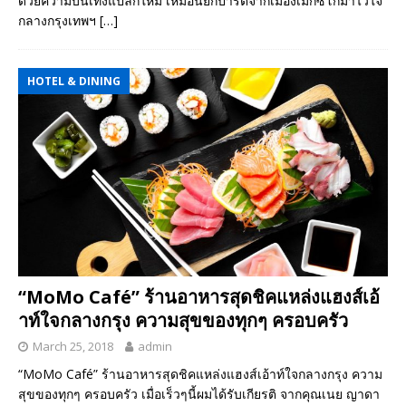
ด้วยความบันเทิงแปลกใหม่ เหมือนยกปาร์ตี้จากเมืองเม็กซิโกมาไว้ใจ
กลางกรุงเทพฯ
[…]
HOTEL & DINING
“MoMo Café” ร้านอาหารสุดชิคแหล่งแฮงส์เอ้
าท์ใจกลางกรุง ความสุขของทุกๆ ครอบครัว
March 25, 2018
admin
“MoMo Café” ร้านอาหารสุดชิคแหล่งแฮงส์เอ้าท์ใจกลางกรุง ความ
สุขของทุกๆ ครอบครัว เมื่อเร็วๆนี้ผมได้รับเกียรติ จากคุณเนย ญาดา