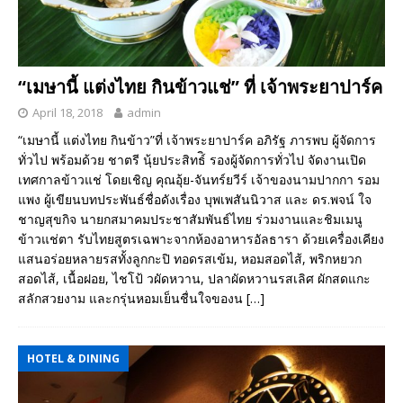
“เมษานี้ แต่งไทย กินข้าวแช่” ที่ เจ้าพระยาปาร์ค
April 18, 2018
admin
“เมษานี้ แต่งไทย กินข้าว”ที่ เจ้าพระยาปาร์ค อภิรัฐ ภารพบ ผู้จัดการ
ทั่วไป พร้อมด้วย ชาตรี นุ้ยประสิทธ์ิ รองผู้จัดการทั่วไป จัดงานเปิด
เทศกาลข้าวแช่ โดยเชิญ คุณอุ้ย-จันทร์ยวีร์ เจ้าของนามปากกา รอม
แพง ผู้เขียนบทประพันธ์ชื่อดังเรื่อง บุพเพสันนิวาส และ ดร.พจน์ ใจ
ชาญสุขกิจ นายกสมาคมประชาสัมพันธ์ไทย ร่วมงานและชิมเมนู
ข้าวแช่ตา รับไทยสูตรเฉพาะจากห้องอาหารอัลธารา ด้วยเครื่องเคียง
แสนอร่อยหลายรสทั้งลูกกะปิ ทอดรสเข้ม, หอมสอดไส้, พริกหยวก
สอดไส้, เนื้อฝอย, ไชโป้ วผัดหวาน, ปลาผัดหวานรสเลิศ ผักสดแกะ
สลักสวยงาม และกรุ่นหอมเย็นชื่นใจของน
[…]
HOTEL & DINING