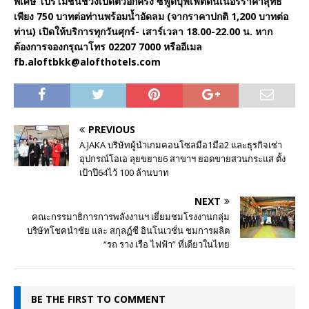
พิเศษ โปรโมชั่นช่วงเปิดตัวอีกครั้ง ซีฟู้ดบุฟเฟต์ดินเนอร์ราคาสุทธิ
เพียง 750 บาทต่อท่านพร้อมน้ำอัดลม (จากราคาปกติ 1,200 บาทต่อ
ท่าน) เปิดให้บริการทุกวันศุกร์- เสาร์เวลา 18.00-22.00 น. หาก
ต้องการจองกรุณาโทร 02207 7000 หรืออีเมล
fb.aloftbkk@alofthotels.com
PREVIOUS
A.JAKA บริษัทผู้นำเกมคอนโซลมือ1มือ2 และธุรกิจเช่า
อุปกรณ์โอเอ ลุยขยาย6 สาขาฯ ยอดขายสวนกระแส ตั้ง
เป้าปี64ไว้ 100 ล้านบาท
NEXT
คณะกรรมาธิการการพลังงานฯ เยี่ยมชมโรงงานกลุ่ม
บริษัทโชคนำชัย และ สกุลฏ์ซี อินโนเวชั่น ชมการผลิต
“รถ ราง เรือ ไฟฟ้า” ที่เดียวในไทย
BE THE FIRST TO COMMENT