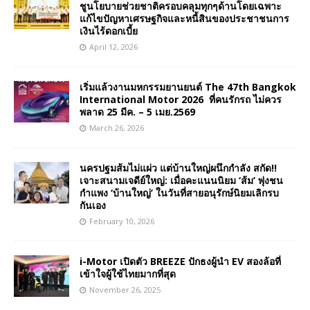
ชูนโยบายช่วยชาติครอบคลุมทุกๆด้านโดยเฉพาะ
แก้ไขปัญหาเศรษฐกิจและหนี้สินของประชาชนการ
เงินไร้ดอกเบี้ย
April 12, 2026
เริ่มแล้วงานมหกรรมยานยนต์ The 47th Bangkok
International Motor 2026 ที่คนรักรถ ไม่ควร
พลาด 25 มีค. – 5 เมย.2569
March 26, 2026
นครปฐมส้มไม่แผ่ว แต่บ้านใหญ่ผนึกกำลัง สกัด!!
เจาะสนามเจดีย์ใหญ่: เมื่อคะแนนนิยม ‘ส้ม’ พุ่งชน
กำแพง ‘บ้านใหญ่’ ในวันที่สายอนุรักษ์นิยมเลิกรบ
กันเอง
February 10, 2026
i-Motor เปิดตัว BREEZE ปักธงผู้นำ EV สองล้อที่
เข้าใจผู้ใช้ไทยมากที่สุด
November 26, 2025