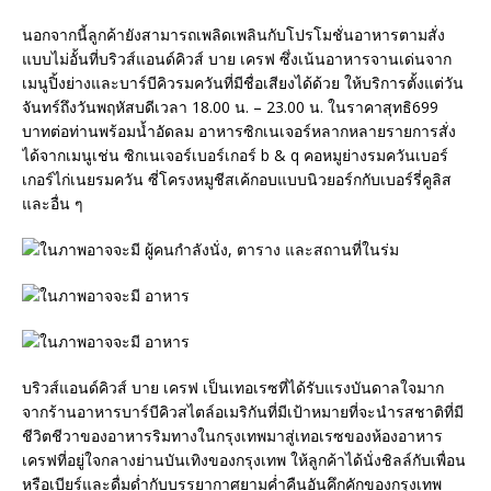
นอกจากนี้ลูกค้ายังสามารถเพลิดเพลินกับโปรโมชั่นอาหารตามสั่ง
แบบไม่อั้นที่บริวส์แอนด์คิวส์ บาย เครฟ ซึ่งเน้นอาหารจานเด่นจาก
เมนูปิ้งย่างและบาร์บีคิวรมควันที่มีชื่อเสียงได้ด้วย ให้บริการตั้งแต่วัน
จันทร์ถึงวันพฤหัสบดีเวลา 18.00 น. – 23.00 น. ในราคาสุทธิ699
บาทต่อท่านพร้อมน้ำอัดลม อาหารซิกเนเจอร์หลากหลายรายการสั่ง
ได้จากเมนูเช่น ซิกเนเจอร์เบอร์เกอร์ b & q คอหมูย่างรมควันเบอร์
เกอร์ไก่เนยรมควัน ซี่โครงหมูชีสเค้กอบแบบนิวยอร์กกับเบอร์รี่คูลิส
และอื่น ๆ
บริวส์แอนด์คิวส์ บาย เครฟ เป็นเทอเรซที่ได้รับแรงบันดาลใจมาก
จากร้านอาหารบาร์บีคิวสไตล์อเมริกันที่มีเป้าหมายที่จะนำรสชาติที่มี
ชีวิตชีวาของอาหารริมทางในกรุงเทพมาสู่เทอเรซของห้องอาหาร
เครฟที่อยู่ใจกลางย่านบันเทิงของกรุงเทพ ให้ลูกค้าได้นั่งชิลล์กับเพื่อน
หรือเบียร์และดื่มด่ำกับบรรยากาศยามค่ำคืนอันคึกคักของกรุงเทพ