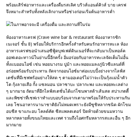
พร้อมเสิร์ฟอาหารและเครื่องดื่มรสเลิศ บริวส์แอนด์คิวส์ บาย เครฟ
จึงหมาะสำหรับทั้งหลังเลิกงานหรือช่วงก่อนเริ่มต้นอาหารค่ำ
ห้องอาหารเครฟ (Crave wine bar & restaurant ห้องอาหารซิก
เนเจอร์ ชั้น 8) พร้อมให้บริการอีกครั้งสำหรับคนรักอาหารทะเล ห้อง
อาหารเครฟขอนำเสนอซีฟู้ดบุฟเฟต์ดินเนอร์ที่จะกลับมาเป็นทอล์ค
ออฟเดอะทาวน์ในย่านนี้อีกครั้ง อิ่มอร่อยกับอาหารทะเลจัดเต็มไม่อั้น
ทั้งแบออนไอซ์ เช่น หอยนางรม ปูม้า และหอยแมลงภู่นิวซีแลนด์ที่
อร่อยพร้อมรับประทาน ถัดจากออนไอซ์มาต่อแบบปิ้งย่างจากไลฟ์ส
เตชั่นที่มีเชฟพร้อมย่างให้สด ๆ ตามออเดอร์ไม่ว่าจะเป็นกุ้งแม่น้ำตัว
โต กุ้งลายเสือ กั้ง แซลมอน ปลาซาบะ ปลากะพง และหอยทะเลต่าง
ๆ มากมาย ถัดมาที่อีกไลฟ์สเตชั่นได้แก่โซนพาสต้าเส้นสด สปาเกตตี้
และพิซซ่าที่เชฟเราทำแบบอบร้อนจากเตามาพร้อมให้รับประทานกัน
เลย โซนอาหารนานาชาติยังไม่หมดเพราะยังมีซูชิหลากชนิด ผักโขม
อบชีส ขาแกะอบ โคลด์คัต ชีสแพลตเตอร์ ปิดท้ายด้วยขนมหวาน
หลากหลายทั้งขนมไทยและเทศ รวมถึงไอศกรีมหลากรสและอื่น ๆ อีก
มากมาย