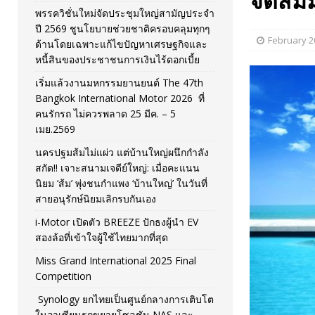
จัดสั
พรรควิชั่นใหม่จัดประชุมใหญ่สามัญประจำ
[ November 26, 2025 ]
i-Motor เปิดตัว BREEZE ปักธงผู้นำ
ปี 2569 ชูนโยบายช่วยชาติครอบคลุมทุกๆ
February 2
ด้านโดยเฉพาะแก้ไขปัญหาเศรษฐกิจและ
[ April 30, 2026 ]
จุฬาฯ เปิดตัวโครงการ ต้นแบบนวัตกรร
หนี้สินของประชาชนการเงินไร้ดอกเบี้ย
เริ่มแล้วงานมหกรรมยานยนต์ The 47th
Bangkok International Motor 2026 ที่
คนรักรถ ไม่ควรพลาด 25 มีค. – 5
เมย.2569
นครปฐมส้มไม่แผ่ว แต่บ้านใหญ่ผนึกกำลัง
สกัด!! เจาะสนามเจดีย์ใหญ่: เมื่อคะแนน
นิยม ‘ส้ม’ พุ่งชนกำแพง ‘บ้านใหญ่’ ในวันที่
สายอนุรักษ์นิยมเลิกรบกันเอง
i-Motor เปิดตัว BREEZE ปักธงผู้นำ EV
สองล้อที่เข้าใจผู้ใช้ไทยมากที่สุด
Miss Grand International 2025 Final
Competition
Synology ยกไทยเป็นศูนย์กลางการเติบโต
ในอาเซียนรุกขยายโซลูชัน NAS และ