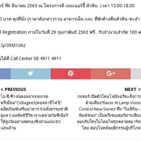
กร์ ที่6 มีนาคม 2563 ณ โครงการดิ เอนเนอร์จี้ หัวหิน เวลา 15.00-18.00
 บาท ทุกที่นั่ง (ราคาดังกล่าวรวม อาหารเย็น และ ที่พักค้างคืนหัวหิน-ชะอำ 
rd Registration ภายในวันที่ 29 กุมภาพันธ์ 2563 ฟรี…รับจำนวนจำกัด 100 ค
it.ly/39M1VAz
มได้ที่ Call Center 08 4911 4911
PREVIOUS
NEXT
ไอ.ซี.ซีฯ ส่งคอลลาเจนเกรด
เรเซอร์ เปิดตัวโคมไฟอัจฉริยะสั่งการ
พรีเมียม“Collagee5(คอลลาจีไฟว์)”
ด้วยเสียง“Racer AI Lamp Voice
ผลิตภัณฑ์เสริมอาหาร 9 พลังธรรมชาติ
Control New Series”ดึง “ใบเฟิร์น –
ดูแล 5 ผลลัพธ์ชีวิต เจาะตลาดวัยซีเนียร์
พิมพ์ชนก” เป็นพรีเซนเตอร์ฝากเสียง
ให้สูงวัยอย่างสตรองชิงส่วนแบ่ง 8.5
ตอบรับใสๆในโคมไฟรุกตลาดสมาร์ท
แสนล้าน
โฮม ตอบโจทย์พฤติกรรมผู้บริโภค