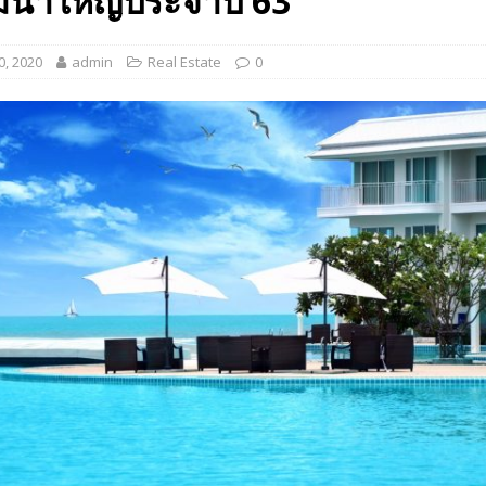
มมนาใหญ่ประจำปี 63
 EV สองล้อที่เข้าใจผู้ใช้ไทยมากที่สุด
AUTO NEWS
0, 2020
admin
Real Estate
0
มอาหารสุขภาพ “GIN-D”
EVENT SOCIAL LIFE