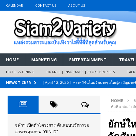
CALENDAR
CONTACT US
ABOUT US
HOME
MARKETING
ENTERTAINMENT
TRAVEL
HOTEL & DINING
FINANCE | INSURANCE | STOKE BROKERS
TALK
[ April 12, 2026 ]
พรรควิชั่นใหม่จัดประชุมใหญ่สามัญปร
NEWS TICKER
และหนี้สินของประชาชนการเงินไร้ดอกเบี้ย
PR NEWS
HOME
ข
[ March 26, 2026 ]
เริ่มแล้วงานมหกรรมยานยนต์ The 47th
หัวหิน-ชะอำ จ
เมย.2569
AUTO NEWS
ยักษ์ใ
[ February 10, 2026 ]
นครปฐมส้มไม่แผ่ว แต่บ้านใหญ่ผนึกกำ
จุฬาฯ เปิดตัวโครงการ ต้นแบบนวัตกรรม
อาหารสุขภาพ “GIN-D”
วันที่สายอนุรักษ์นิยมเลิกรบกันเอง
PR NEWS