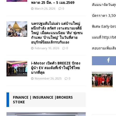
พลาด 25 มีค. – 5 เมย.2569
สัมมนาจัดวันศุ
March 26, 2026
0
บัตรราคา 3,500
นครปฐมส้มไม่แผ่ว แต่บ้านใหญ่
พิเศษ Early-bi
ผนึกกำลัง สกัด!! เจาะสนามเจดีย์
ใหญ่: เมื่อคะแนนนิยม ‘ส้ม’ พุ่งชน
แผนที่ http://b
กำแพง ‘บ้านใหญ่’ ในวันที่สาย
อนุรักษ์นิยมเลิกรบกันเอง
สอบถามเพิ่มเติ
February 10, 2026
0
i-Motor เปิดตัว BREEZE ปักธง
ผู้นำ EV สองล้อที่เข้าใจผู้ใช้ไทย
มากที่สุด
November 26, 2025
0
FINANCE | INSURANCE |BROKERS
STOKE