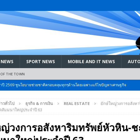
 NEWS
SPORT NEWS
MOBILE AND IT NEWS
AUTO
 OF THE TOWN
ะจำปี 2569 ชูนโยบายช่วยชาติครอบคลุมทุกๆด้านโดยเฉพาะแก้ไขปัญหาเศรษฐกิจ
่าวทั่วไป
ธุรกิจ & การเงิน
REAL ESTATE
ยักษ์ใหญ่วงการอสังหาร
 Bangkok International Motor 2026 ที่คนรักรถ ไม่ควรพลาด 25 มีค. – 5
ัดสัมมนาใหญ่ประจำปี 63
หญ่วงการอสังหาริมทรัพย์หัวหิน-
ลัง สกัด!! เจาะสนามเจดีย์ใหญ่: เมื่อคะแนนนิยม ‘ส้ม’ พุ่งชนกำแพง ‘บ้านใหญ่’ ใน