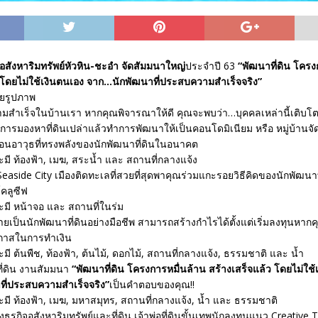
อสังหาริมทรัพย์หัวหิน-ชะอำ จัดสัมมนาใหญ่
ประจำปี 63
“พัฒนาที่ดิน โครง
ว โดยไม่ใช้เงินตนเอง จาก…นักพัฒนาที่ประสบความสำเร็จจริง”
มสำเร็จในบ้านเรา หากคุณพิจารณาให้ดี คุณจะพบว่า…บุคคลเหล่านี้เติบโ
ยการมองหาที่ดินเปล่าแล้วทำการพัฒนาให้เป็นคอนโดมิเนียม หรือ หมู่บ้านจ
ือนอาวุธที่ทรงพลังของนักพัฒนาที่ดินในอนาคต
easide City เมืองติดทะเลที่สวยที่สุดพาคุณร่วมแกะรอยวิธีคิดของนักพัฒนา
์คลูซีฟ
ายเป็นนักพัฒนาที่ดินอย่างมือชีพ สามารถสร้างกำไรได้ตั้งแต่เริ่มลงทุนหากคุ
กาสในการทำเงิน
ี่ดิน งานสัมมนา
“พัฒนาที่ดิน โครงการหมื่นล้าน สร้างเสร็จแล้ว โดยไม่ใช้
ี่ประสบความสำเร็จจริง”
เป็นคำตอบของคุณ!!
ธุรกิจอสังหาริมทรัพย์และที่ดิน เจ้าพ่อที่ดินขั้นเทพนักลงทุนแนว Creative T