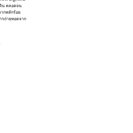
ี่ดิน ตลอดจน
จากหลักร้อย
การถ่ายทอดจาก
ร