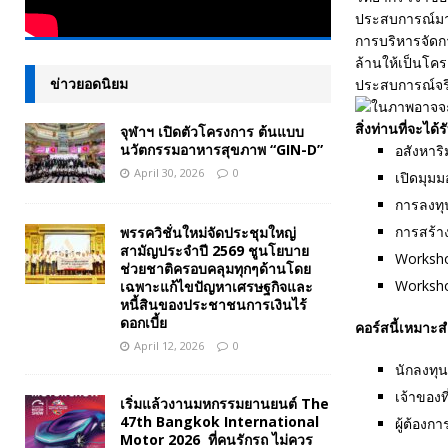
ประสบการณ์มากก
การบริหารจัดกา
ล้านให้เป็นโค
ข่าวยอดนิยม
ประสบการณ์จร
สิ่งท่านที่จะได้
จุฬาฯ เปิดตัวโครงการ ต้นแบบ
นวัตกรรมอาหารสุขภาพ “GIN-D”
อสังหาริ
April 30, 2026
0
เปิดมุมม
การลงทุ
การสร้างม
พรรควิชั่นใหม่จัดประชุมใหญ่
สามัญประจำปี 2569 ชูนโยบาย
Workshop
ช่วยชาติครอบคลุมทุกๆด้านโดย
Worksho
เฉพาะแก้ไขปัญหาเศรษฐกิจและ
หนี้สินของประชาชนการเงินไร้
ดอกเบี้ย
คอร์สนี้เหมาะส
April 12, 2026
0
นักลงทุน
เจ้าของที
เริ่มแล้วงานมหกรรมยานยนต์ The
47th Bangkok International
ผู้ต้องกา
Motor 2026 ที่คนรักรถ ไม่ควร