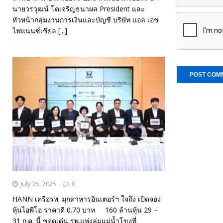
นายวรวุฒน์ โตเจริญธนาผล President และ
หัวหน้ากลุ่มงานการเงินและบัญชี บริษัท แอล เอช
ไฟแนนซ์เชียล
[...]
July 25, 2025
0
HANN เครือรพ. มุกดาหารอินเตอร์ฯ ใจถึง เปิดจอง
หุ้นไอพีโอ ราคาดี 0.70 บาท 160 ล้านหุ้น 29 –
31 ก.ค. นี้ ชูจุดเด่น รพ.แห่งลุ่มแม่น้ำโขงที่