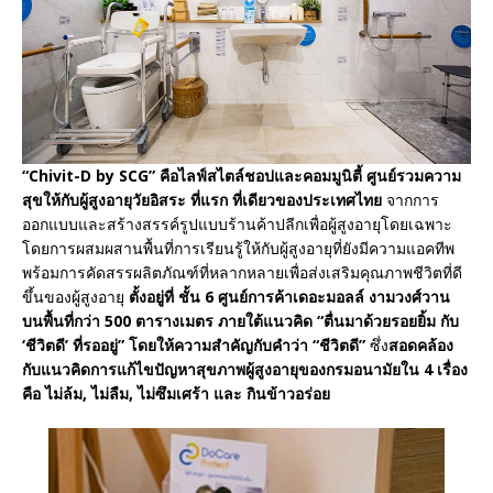
“Chivit-D by SCG” คือไลฟ์สไตล์ชอปและคอมมูนิตี้ ศูนย์รวมความ
สุขให้กับผู้สูงอายุวัยอิสระ
ที่แรก ที่เดียวของประเทศไทย
จากการ
ออกแบบและสร้างสรรค์รูปแบบร้านค้าปลีกเพื่อผู้สูงอายุโดยเฉพาะ
โดยการผสมผสานพื้นที่การเรียนรู้ให้กับผู้สูงอายุที่ยังมีความแอคทีพ
พร้อมการคัดสรรผลิตภัณฑ์ที่หลากหลายเพื่อส่งเสริมคุณภาพชีวิตที่ดี
ขึ้นของผู้สูงอายุ
ตั้งอยู่ที่ ชั้น 6 ศูนย์การค้าเดอะมอลล์ งามวงศ์วาน
บนพื้นที่กว่า 500 ตารางเมตร ภายใต้แนวคิด “ตื่นมาด้วยรอยยิ้ม กับ
‘ชีวิตดี’ ที่รออยู่” โดยให้ความสำคัญกับคำว่า “ชีวิตดี”
ซึ่ง
สอดคล้อง
กับแนวคิดการแก้ไขปัญหาสุขภาพผู้สูงอายุของกรมอนามัยใน 4 เรื่อง
คือ ไม่ล้ม, ไม่ลืม, ไม่ซึมเศร้า และ กินข้าวอร่อย