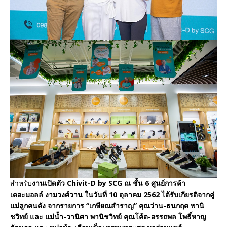
สำหรับ
งานเปิดตัว Chivit-D by SCG ณ ชั้น 6 ศูนย์การค้า
เดอะมอลล์ งามวงศ์วาน ในวันที่ 10 ตุลาคม 2562 ได้รับเกียรติจากคู่
แม่ลูกคนดัง จากรายการ “เกษียณสำราญ” คุณว่าน-ธนกฤต พานิ
ชวิทย์ และ แม่น้ำ-วานิศา พานิชวิทย์ คุณโค้ด-อรรถพล โพธิ์หาญ