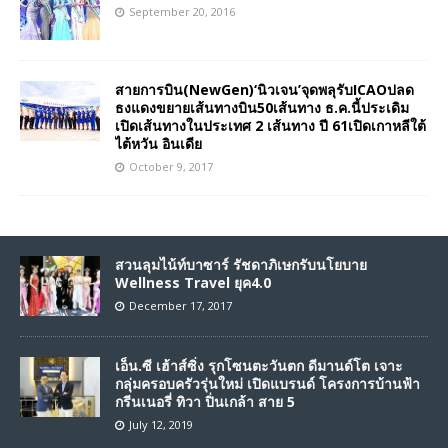
September 20, 2016
สายการบิน(NewGen)‘นิวเจน’จุดพลุรับICAOปลด
ธงแดงขยายเส้นทางบิน50เส้นทาง ธ.ค.นี้ประเดิม
เปิดเส้นทางในประเทศ 2 เส้นทาง ปี 61เปิดเกาหลีใต้
ไต้หวัน อินเดีย
October 9, 2017
สวนลุมไน้ท์บาซาร์ รัชดาภิเษกรับนโยบาย
Wellness Travel ยุค4.0
December 17, 2017
เอ็น.ซี เฮ้าส์ซิ่ง รุกโซนตะวันตก ดีมานด์โต เจาะ
กลุ่มครอบครัวรุ่นใหม่ เปิดแบรนด์ โครงการบ้านฟ้า
กรีนเนอรี่ ทิวา ปิ่นเกล้า สาย 5
July 12, 2019