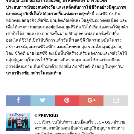
รัตนกุล และ หม่าม้า-เดือนเพ็ญ พรหมพระศร มาร่วมแชร์
ประสบการณ์ของคนต่างวัย และเคล็ดลับการใช้ชีวิตอย่างมีคุณภาพ
แบบคนสูงวัยที่เต็มไปด้วยรอยยิ้มแห่งความสุข
ทั้งนี้ เอสซีจี ยังเดิน
หน้าต่อยอดธุรกิจเพื่อพัฒนาผลิตภัณฑ์และโซลูชั่นอย่างต่อเนื่อง และ
เพื่อให้สามารถตอบสนองต่อสังคมยุคดิจิทัล จึงได้เพิ่มช่องทางให้ลูกค้า
เข้าถึงได้ง่ายและสะดวกยิ่งขึ้นผ่าน Shopee แพลตฟอร์มช้อปปิ้ง
ออนไลน์ซึ่งได้เปิดให้บริการแล้ววันนี้“เอสซีจี มีความมุ่งมั่นในการ
สร้างสรรค์คุณภาพชีวิตที่ดีของคนไทยทุกกลุ่ม รวมทั้งกลุ่มผู้สูงอายุ
โดย ชีวิตดี บาย เอสซีจี จะเป็นพื้นที่สร้างเสริมพลังกายและพลังใจให้
กลุ่มผู้สูงอายุในการใช้ชีวิตอย่างมีความสุข และใช้ช่วงวัยเกษียณ
อย่างมีคุณภาพ ตื่นเช้ามาด้วยรอยยิ้ม กับ ‘ชีวิตดี’ ที่รออยู่ ในทุกๆวัน”
นายวชิระชัย กล่าวในตอนท้าย
PREVIOUS
EEC เปิดระบบให้บริการแบบเบ็ดเสร็จ EEC – OSS อำนวย
ความสะดวกนักลงทุน ยื่นคำขออนุมัติ อนุญาต ผ่านทาง
ออนไลน์ สะดวก รวดเร็ว และโปร่งใส