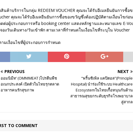
ื้อสินค้าบริการในกลุ่ม REDEEM VOUCHER คุณจะได้รับอีเมลยืนยันการซื้อ
ucher คุณจะได้รับอีเมลยืนยันการซื้อของขวัญซึ่งต้องปฏิบัติตามเงื่อนไขก่อ
ติดต่อผู้ประกอบการหรือ booking center แสดงหลักฐานและหมายเลข E-Vou
พื่อจองวันเดินทาง/วันเข้าพัก ตามเวลาที่กำหนดในเงื่อนไขที่ระบุใน Voucher
ตามเงื่อนไขที่ผู้ประกอบการกำหนด
PREVIOUS
NEXT
ออมนิมีท’ (OMN!MEAT )โปรตีนพืช
“พริ้นซิเพิล แคปิตอล”(Principle
อเนกประสงค์ เปิดตัวในไทยรุกตลาด
Hospital) นำร่องใช้ระบบ Healthcare
อาหารคนรักสุขภาพ
Ecosystemในไทยเกื้อหนุนกันด้าน
สาธารณสุขยกระดับธุรกิจโรงพยาบาล
สู่สากล
IRST TO COMMENT