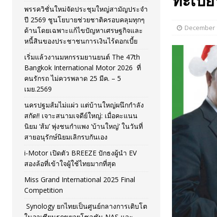
ทะเบีย
พรรควิชั่นใหม่จัดประชุมใหญ่สามัญประจำ
ปี 2569 ชูนโยบายช่วยชาติครอบคลุมทุกๆ
December 9
ด้านโดยเฉพาะแก้ไขปัญหาเศรษฐกิจและ
หนี้สินของประชาชนการเงินไร้ดอกเบี้ย
เริ่มแล้วงานมหกรรมยานยนต์ The 47th
Bangkok International Motor 2026 ที่
คนรักรถ ไม่ควรพลาด 25 มีค. – 5
เมย.2569
นครปฐมส้มไม่แผ่ว แต่บ้านใหญ่ผนึกกำลัง
สกัด!! เจาะสนามเจดีย์ใหญ่: เมื่อคะแนน
นิยม ‘ส้ม’ พุ่งชนกำแพง ‘บ้านใหญ่’ ในวันที่
สายอนุรักษ์นิยมเลิกรบกันเอง
i-Motor เปิดตัว BREEZE ปักธงผู้นำ EV
สองล้อที่เข้าใจผู้ใช้ไทยมากที่สุด
Miss Grand International 2025 Final
Competition
Synology ยกไทยเป็นศูนย์กลางการเติบโต
ในอาเซียนรุกขยายโซลูชัน NAS และ