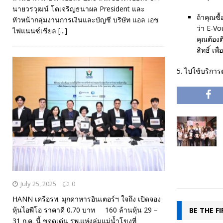
นายวรวุฒน์ โตเจริญธนาผล President และ
ถ้าคุณซ
หัวหน้ากลุ่มงานการเงินและบัญชี บริษัท แอล เอช
ว่า E-Vo
ไฟแนนซ์เชียล
[...]
คุณต้อง
สิทธิ์ เ
5. ไปใช้บริการ
July 25, 2025
0
HANN เครือรพ. มุกดาหารอินเตอร์ฯ ใจถึง เปิดจอง
หุ้นไอพีโอ ราคาดี 0.70 บาท 160 ล้านหุ้น 29 –
BE THE F
31 ก.ค. นี้ ชูจุดเด่น รพ.แห่งลุ่มแม่น้ำโขงที่