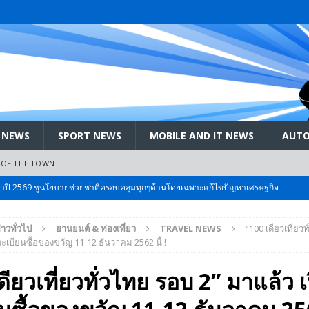
 NEWS
SPORT NEWS
MOBILE AND IT NEWS
AUTO
 OF THE TOWN
ะจำปี 2569 ชูนโยบายช่วยชาติครอบคลุมทุกๆด้านโดยเฉพาะแก้ไขปัญหาเศรษฐกิจ
 Bangkok International Motor 2026 ที่คนรักรถ ไม่ควรพลาด 25 มีค. – 5
่าวทั่วไป
ยานยนต์ & ท่องเที่ยว
TRAVEL NEWS
“100 เดียวเที่ยว
ลัง สกัด!! เจาะสนามเจดีย์ใหญ่: เมื่อคะแนนนิยม ‘ส้ม’ พุ่งชนกำแพง ‘บ้านใหญ่’ ใน
ะเบียนซื้อของขวัญ 11-12 ธันวาคม 2562 นี้ !
ดียวเที่ยวทั่วไทย รอบ 2” มาแล้ว 
 EV สองล้อที่เข้าใจผู้ใช้ไทยมากที่สุด
AUTO NEWS
มอาหารสุขภาพ “GIN-D”
EVENT SOCIAL LIFE