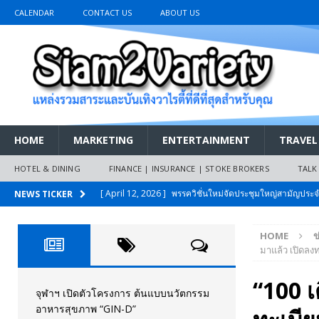
CALENDAR
CONTACT US
ABOUT US
HOME
MARKETING
ENTERTAINMENT
TRAVEL
HOTEL & DINING
FINANCE | INSURANCE | STOKE BROKERS
TALK
[ April 12, 2026 ]
พรรควิชั่นใหม่จัดประชุมใหญ่สามัญปร
NEWS TICKER
[ March 26, 2026 ]
เริ่มแล้วงานมหกรรมยานยนต์ The 47th
และหนี้สินของประชาชนการเงินไร้ดอกเบี้ย
PR NEWS
เมย.2569
AUTO NEWS
HOME
ข
[ February 10, 2026 ]
นครปฐมส้มไม่แผ่ว แต่บ้านใหญ่ผนึกกำ
มาแล้ว เปิดลงท
วันที่สายอนุรักษ์นิยมเลิกรบกันเอง
PR NEWS
“100 เ
[ November 26, 2025 ]
i-Motor เปิดตัว BREEZE ปักธงผู้นำ
จุฬาฯ เปิดตัวโครงการ ต้นแบบนวัตกรรม
อาหารสุขภาพ “GIN-D”
[ April 30, 2026 ]
จุฬาฯ เปิดตัวโครงการ ต้นแบบนวัตกรร