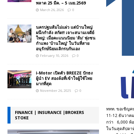
พลาด 25 มีค. – 5 เมย.2569
March 26, 2026
0
นครปฐมส้มไม่แผ่ว แต่บ้านใหญ่
ผนึกกำลัง สกัด!! เจาะสนามเจดีย์
ใหญ่: เมื่อคะแนนนิยม ‘ส้ม’ พุ่งชน
กำแพง ‘บ้านใหญ่’ ในวันที่สาย
อนุรักษ์นิยมเลิกรบกันเอง
February 10, 2026
0
i-Motor เปิดตัว BREEZE ปักธง
ผู้นำ EV สองล้อที่เข้าใจผู้ใช้ไทย
มากที่สุด
November 26, 2025
0
ททท. ขอเชิญคนไ
FINANCE | INSURANCE |BROKERS
11-12 ธันวาคม
STOKE
กว่า 6,000 ห้อ
ในวันสุดสัปดา