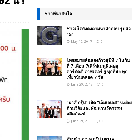
 นี้ !
ข่าวที่น่าสนใจ
ชาวเน็ตยังคงตามหาคำตอบ รูปตัว
“G”
May 19, 2017
0
ไทยสมายล์ฉลองก้าวสู่ปีที่ 7 ในวัน
ที่ 7 เดือน 7เสิร์ฟเมนูพิเศษส
ตาร์บัคส์-อาฟเตอร์ ยู ทุกที่นั่ง ทุก
เที่ยวบินตลอด 7 วัน
June 29, 2018
0
“มาลี กรุ๊ป” เปิด “เอ็มเอเอส” บ.ย่อย
ด้านวิจัยและพัฒนานวัตกรรม
ผลิตภัณฑ์
June 29, 2018
0
ดับบลิวเอชเอ กรุ๊ป (WHA