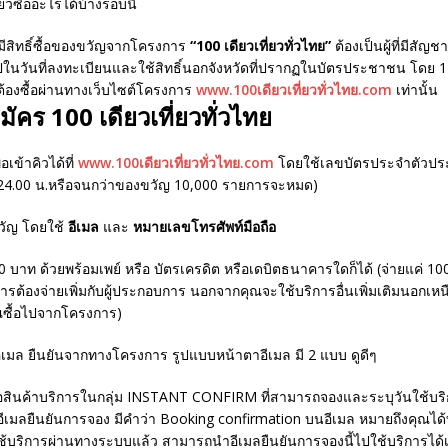
ยวซื้ออะไรได้บ้างรอบนี้
้ที่มีสิทธิ์ซื้อของขวัญจากโครงการ
“100 เดียวเที่ยวทั่วไทย”
ต้องเป็นผู้ที่มีสัญช
นไปในวันที่ลงทะเบียนและใช้สิทธิ์นอกจังหวัดที่ปรากฏในบัตรประชาชน โดย 1 คน
้องซื้อผ่านทางเว็บไซต์โครงการ
www.100เดียวเที่ยวทั่วไทย.com
เท่านั้น
มัคร 100 เดียวเที่ยวทั่วไทย
อเข้าคิวได้ที่
www.100เดียวเที่ยวทั่วไทย.com
โดยใช้เลขบัตรประจำตัวประ
 – 24.00 น.หรือจนกว่าของขวัญ 10,000 รายการจะหมด)
ขวัญ โดยใช้
อีเมล
และ
หมายเลขโทรศัพท์มือถือ
0 บาท ด้วยพร้อมเพย์ หรือ บัตรเครดิต หรือเดบิตธนาคารใดก็ได้ (จ่ายแค่ 10
ารต้องจ่ายเพิ่มกับผู้ประกอบการ นอกจากคุณจะใช้บริการอื่นเพิ่มเติมนอกเห
ณซื้อไปจากโครงการ)
อีเมล ยืนยันจากทางโครงการ รูปแบบหน้าตาอีเมล มี 2 แบบ ดูดีๆ
ื้อสินค้าบริการในกลุ่ม INSTANT CONFIRM ที่สามารถจองและระบุวันใช้บริ
บอีเมลยืนยันการจอง มีคำว่า Booking confirmation บนอีเมล หมายถึงคุณไ
ใช้บริการผ่านทางระบบแล้ว สามารถนำอีเมลยืนยันการจองนี้ไปใช้บริการได้