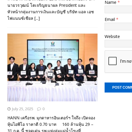
Name
*
นายวรวุฒน์ โตเจริญธนาผล President และ
หัวหน้ากลุ่มงานการเงินและบัญชี บริษัท แอล เอช
ไฟแนนซ์เชียล
[...]
Email
*
Website
July 25, 2025
0
HANN เครือรพ. มุกดาหารอินเตอร์ฯ ใจถึง เปิดจอง
หุ้นไอพีโอ ราคาดี 0.70 บาท 160 ล้านหุ้น 29 –
31 ก.ค. นี้ ชูจุดเด่น รพ.แห่งลุ่มแม่น้ำโขงที่