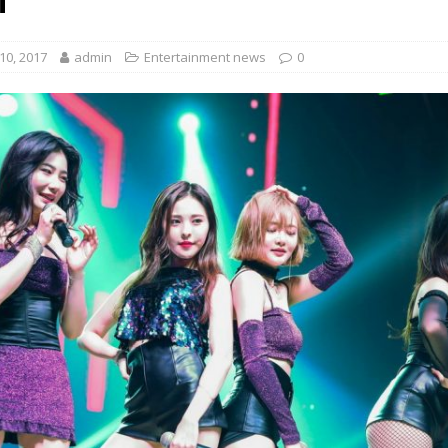
T
 EV สองล้อที่เข้าใจผู้ใช้ไทยมากที่สุด
AUTO NEWS
0, 2017
admin
Entertainment news
0
มอาหารสุขภาพ “GIN-D”
EVENT SOCIAL LIFE