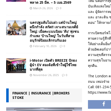
ใหม่ นี่คือการ
พลาด 25 มีค. – 5 เมย.2569
บันเทิงแห่งให
March 26, 2026
0
และ ผู้จัดการห
และ อาละดิน ซ
นครปฐมส้มไม่แผ่ว แต่บ้านใหญ่
ดอน” ให้กลายเป
ผนึกกำลัง สกัด!! เจาะสนามเจดีย์
ใหญ่: เมื่อคะแนนนิยม ‘ส้ม’ พุ่งชน
การเปิดซอร์ฟโอเ
กำแพง ‘บ้านใหญ่’ ในวันที่สาย
ทายความรู้สึกท
อนุรักษ์นิยมเลิกรบกันเอง
ให้อย่างเต็มอิ
February 10, 2026
0
ด้วยอัพเตอร์ปา
ความสุขที่สรรห
ความสุขในยามเ
i-Motor เปิดตัว BREEZE ปักธง
ผู้นำ EV สองล้อที่เข้าใจผู้ใช้ไทย
ทุกคืน.
มากที่สุด
November 26, 2025
0
The London คลั
ถนน เหม่งจ๋าย
Call: 081-234
https://www.f
FINANCE | INSURANCE |BROKERS
STOKE