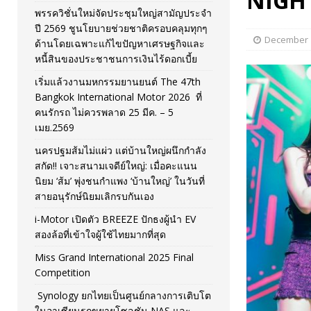
NIGH
พรรควิชั่นใหม่จัดประชุมใหญ่สามัญประจำ
[ November 26, 2025 ]
i-Motor เปิดตัว BREEZE ปักธงผู้นำ
ปี 2569 ชูนโยบายช่วยชาติครอบคลุมทุกๆ
December 1
ด้านโดยเฉพาะแก้ไขปัญหาเศรษฐกิจและ
[ April 30, 2026 ]
จุฬาฯ เปิดตัวโครงการ ต้นแบบนวัตกรร
หนี้สินของประชาชนการเงินไร้ดอกเบี้ย
เริ่มแล้วงานมหกรรมยานยนต์ The 47th
Bangkok International Motor 2026 ที่
คนรักรถ ไม่ควรพลาด 25 มีค. – 5
เมย.2569
นครปฐมส้มไม่แผ่ว แต่บ้านใหญ่ผนึกกำลัง
สกัด!! เจาะสนามเจดีย์ใหญ่: เมื่อคะแนน
นิยม ‘ส้ม’ พุ่งชนกำแพง ‘บ้านใหญ่’ ในวันที่
สายอนุรักษ์นิยมเลิกรบกันเอง
i-Motor เปิดตัว BREEZE ปักธงผู้นำ EV
สองล้อที่เข้าใจผู้ใช้ไทยมากที่สุด
Miss Grand International 2025 Final
Competition
Synology ยกไทยเป็นศูนย์กลางการเติบโต
ในอาเซียนรุกขยายโซลูชัน NAS และ