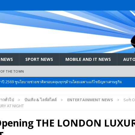
 NEWS
SPORT NEWS
MOBILE AND IT NEWS
AUTO
 OF THE TOWN
ะจำปี 2569 ชูนโยบายช่วยชาติครอบคลุมทุกๆด้านโดยเฉพาะแก้ไขปัญหาเศรษฐกิจ
่าวทั่วไป
บันเทิง & ไลฟ์สไตล์
ENTERTAINMENT NEWS
Soft 
 Bangkok International Motor 2026 ที่คนรักรถ ไม่ควรพลาด 25 มีค. – 5
RY AT NIGHT
 Opening THE LONDON LUXU
ลัง สกัด!! เจาะสนามเจดีย์ใหญ่: เมื่อคะแนนนิยม ‘ส้ม’ พุ่งชนกำแพง ‘บ้านใหญ่’ ใน