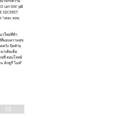
อาณาจักรความ
D เอก GM วุฒิ
THE SECERET
ต “เดอะ ลอน
วใหม่ที่ท้า
ีที่มอบความสุข
ดหวัง ปิดท้าย
ะมาเติมเต็ม
ายที่ ตอบโจทย์
ักซูรี่ ไนท์”