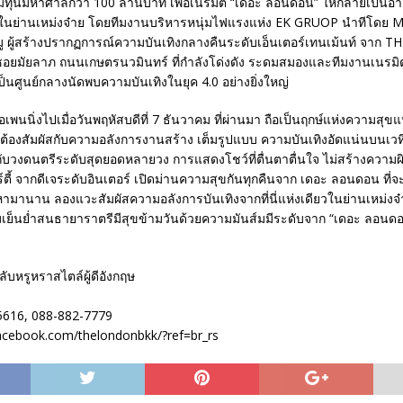
ทุ่มทุนมหาศาลกว่า 100 ล้านบาท เพื่อเนรมิต “เดอะ ลอนดอน” ให้กลายเป็น
ม่ในย่านเหม่งจ๋าย โดยทีมงานบริหารหนุ่มไฟแรงแห่ง EK GRUOP นำทีโดย M
มู ผู้สร้างปรากฏการณ์ความบันเทิงกลางคืนระดับเอ็นเตอร์เทนเม้นท์ จาก 
อยมัยลาภ ถนนเกษตรนวมินทร์ ที่กำลังโด่งดัง ระดมสมองและทีมงานเนรมิ
็นศูนย์กลางนัดพบความบันเทิงในยุค 4.0 อย่างยิ่งใหญ่
พนนิ่งไปเมื่อวันพฤหัสบดีที่ 7 ธันวาคม ที่ผ่านมา ถือเป็นฤกษ์แห่งความสุขแน
ี่ต้องสัมผัสกับความอลังการงานสร้าง เต็มรูปแบบ ความบันเทิงอัดแน่นบนเวท
่มกับวงดนตรีระดับสุดยอดหลายวง การแสดงโชว์ที่ตื่นตาตื่นใจ ไม่สร้างความผิ
ร์ตี้ จากดีเจระดับอินเตอร์ เปิดม่านความสุขกันทุกคืนจาก เดอะ ลอนดอน ที่จ
ามานาน ลองแวะสัมผัสความอลังการบันเทิงจากที่นี่แห่งเดียวในย่านเหม่งจ๋
ย็นย่ำสนธายาราตรีมีสุขข้ามวันด้วยความมันส์มมีระดับจาก “เดอะ ลอนดอน ล
บหรูหราสไตล์ผู้ดีอังกฤษ
-5616, 088-882-7779
acebook.com/thelondonbkk/?ref=br_rs