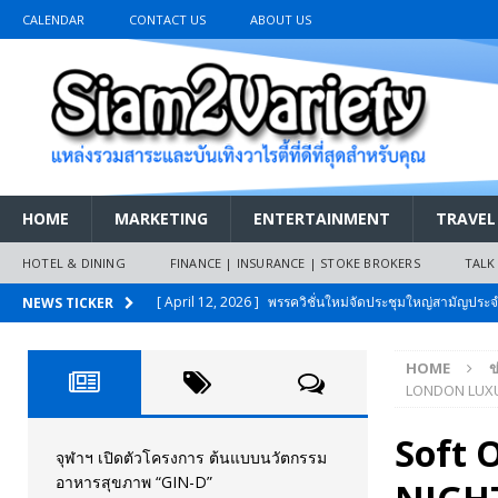
CALENDAR
CONTACT US
ABOUT US
HOME
MARKETING
ENTERTAINMENT
TRAVEL
HOTEL & DINING
FINANCE | INSURANCE | STOKE BROKERS
TALK
[ April 12, 2026 ]
พรรควิชั่นใหม่จัดประชุมใหญ่สามัญปร
NEWS TICKER
และหนี้สินของประชาชนการเงินไร้ดอกเบี้ย
PR NEWS
HOME
ข
[ March 26, 2026 ]
เริ่มแล้วงานมหกรรมยานยนต์ The 47th
LONDON LUXU
เมย.2569
AUTO NEWS
Soft
[ February 10, 2026 ]
นครปฐมส้มไม่แผ่ว แต่บ้านใหญ่ผนึกกำ
จุฬาฯ เปิดตัวโครงการ ต้นแบบนวัตกรรม
อาหารสุขภาพ “GIN-D”
วันที่สายอนุรักษ์นิยมเลิกรบกันเอง
PR NEWS