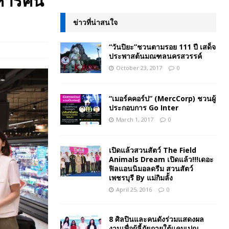
าหารคน
ข่าวที่น่าสนใจ
“วันปิยะ”ชวนตามรอย 111 ปี เสด็จ
ประพาสต้นมณฑลนครสวรรค์
October 23, 2017
0
“เมอร์คคอร์ป” (MercCorp) ชวนผู้
ประกอบการ Go Inter
March 1, 2017
0
เปิดแล้วสวนสัตว์ The Field
Animals Dream เปิดแล้ว!!!เดอะ
ฟิลแอนนิมอลดรีม สวนสัตว์
เพชรบุรี By แม่กิมลั้ง
April 25, 2016
0
8 ศิลปินและคนดังร่วมแสดงผล
งานเพื่อผู้ลี้ภัยภายใต้แคมเปญ