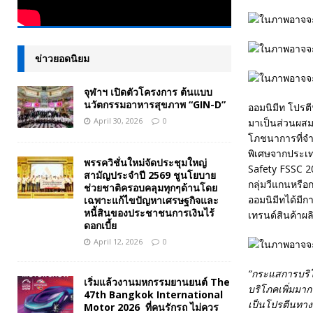
ข่าวยอดนิยม
จุฬาฯ เปิดตัวโครงการ ต้นแบบ
นวัตกรรมอาหารสุขภาพ “GIN-D”
ออมนิมีท โปรตี
April 30, 2026
0
มาเป็นส่วนผสม 
โภชนาการที่จำเ
พิเศษจากประเ
พรรควิชั่นใหม่จัดประชุมใหญ่
Safety FSSC 2
สามัญประจำปี 2569 ชูนโยบาย
กลุ่มวีแกนหรือก
ช่วยชาติครอบคลุมทุกๆด้านโดย
ออมนิมีทได้มีกา
เฉพาะแก้ไขปัญหาเศรษฐกิจและ
หนี้สินของประชาชนการเงินไร้
เทรนด์สินค้าผ
ดอกเบี้ย
April 12, 2026
0
“กระแสการบริโ
เริ่มแล้วงานมหกรรมยานยนต์ The
บริโภคเพิ่มมาก
47th Bangkok International
เป็นโปรตีนทางเล
Motor 2026 ที่คนรักรถ ไม่ควร