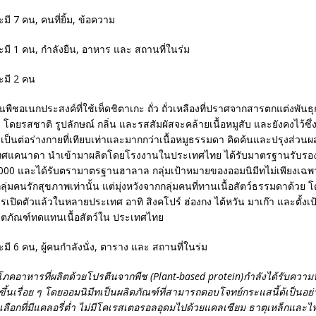
นพืชอเนกประสงค์ที่ใช้เห็ดชิตาเกะ ถั่ว ถั่วเหลืองที่ปราศจากสารตกแต่งพัน
โดยรสชาติ รูปลักษณ์ กลิ่น และรสสัมผัสจะคล้ายเนื้อหมูสับ และยังคงไว้ซึ่
ป็นต่อร่างกายที่เทียบเท่าและมากกว่าเนื้อหมูธรรมดา คิดค้นและปรุงส่วน
ทศแคนาดา นำเข้ามาผลิตโดยโรงงานในประเทศไทย ได้รับมาตรฐานรับรอ
000 และได้รับตรามาตรฐานฮาลาล กลุ่มเป้าหมายของออมนิมีทไม่เพียงเฉพาะ ก
ลุ่มคนรักสุขภาพเท่านั้น แต่มุ่งหวังจากกลุ่มคนที่ทานเนื้อสัตว์ธรรมดาด้วย 
รเปิดตัวแล้วในหลายประเทศ อาทิ สิงคโปร์ ฮ่องกง ไต้หวัน มาเก๊า และตั้งเป้า
ลิตภัณฑ์ทดแทนเนื้อสัตว์ใน ประเทศไทย
ภคอาหารที่ผลิตด้วยโปรตีนจากพืช (
Plant-based protein)กำลังได้รับควา
ขึ้นเรื่อย ๆ โดยออมนิมีทเป็นผลิตภัณฑ์ที่สามารถตอบโจทย์กระแสนี้ด้เป็นอย่า
ือกที่มีแคลอรี่ต่ำ ไม่มี
โคเรสเตอรอล
อุดมไปด้วยแคลเซียม ธาตุเหล็กและไฟ