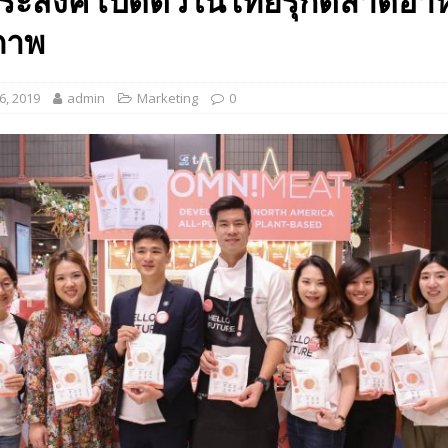
ระสงค์ เปิดตัวในไทยรุกตลาดอ
 EV สองล้อที่เข้าใจผู้ใช้ไทยมากที่สุด
AUTO NEWS
ภาพ
มอาหารสุขภาพ “GIN-D”
EVENT SOCIAL LIFE
, 2019
admin
Marketing
0