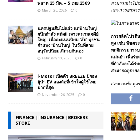
พลาด 25 มีค. – 5 เมย.2569
สามารถนำไปทำเม
และสารอาหารอื่
March 26, 2026
0
นครปฐมส้มไม่แผ่ว แต่บ้านใหญ่
ผนึกกำลัง สกัด!! เจาะสนามเจดีย์
การผลิตโปรตีนจ
ใหญ่: เมื่อคะแนนนิยม ‘ส้ม’ พุ่งชน
สูง เช่น พืชต
กำแพง ‘บ้านใหญ่’ ในวันที่สาย
พฤติกรรมการบ
อนุรักษ์นิยมเลิกรบกันเอง
แม่นยำ เพื่อร
February 10, 2026
0
ที่กำลังจะได้ร
สามารถดูรายละเอ
i-Motor เปิดตัว BREEZE ปักธง
ผู้นำ EV สองล้อที่เข้าใจผู้ใช้ไทย
สอบถามข้อมูลข่
มากที่สุด
November 26, 2025
0
FINANCE | INSURANCE |BROKERS
STOKE