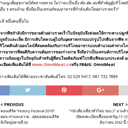
นูเพื่อสุขภาพได้หลากหลาย ไม่ว่าจะเป็นนึ่ง ต้ม ผัด อบที่สำคัญผู้บริโภคยั
น ๆ ครบถ้วน ซึ่งถือเป็นเทรนด์ของอาหารที่กำลังเติบโตอย่างรวดเร็ว”
ากพืชกำลังมีการขยายตัวอย่างรวดเร็วในปัจจุบันจึงส่งผลให้การเพาะปลูกพื
ระกูลถั่วและเห็ด มีการเติบโตควบคู่ไปกับอุตสาหกรรมแปรรูปโปรตีนจากพืช
ริโภคสินค้าออนไลน์ที่สอดคล้องกับการบริโภคอาหารแบบคำนวณค่าทาง
ับสารอาหารที่พอดีกับความต้องการของร่างกาย จึงถือว่าเป็นเทรนด์การบริ
ับความนิยมสูงในปัจจุบันสำหรับผู้ที่สนใจผลิตภัณฑ์โปรตีนพืชอเนกประสงค์ อ
ียดเพิ่มเติมได้ที่
www.OmniMeat.co
หรือ
FB&IG: OmniMeat
าวเพิ่มเติมได้ที่ฝ่ายประชาสัมพันธ์โทร. 02 029 9417, 081 732 7889
PREVIOUS
NEXT
คอนเสิร์ต “History Festival 2019”
“100 เดียวเที่ยวทั่วไทย รอบ 2” มาแล้ว
ตอน เราและควาย…สุดยอดคอนเสิร์ต
เปิดลงทะเบียนซื้อของขวัญ 11-12
ยิ่งใหญ่ปลายปี 62
ธันวาคม 2562 นี้ !