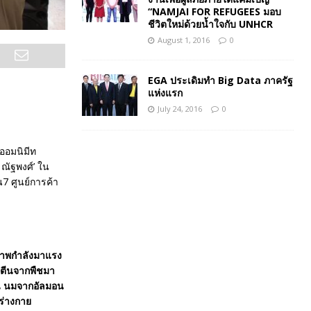
“NAMJAI FOR REFUGEES มอบ
ชีวิตใหม่ด้วยน้ำใจกับ UNHCR
August 1, 2016
0
EGA ประเดิมทำ Big Data ภาครัฐ
แห่งแรก
July 24, 2016
0
ออมนิมีท
ณัฐพงศ์’ ใน
7 ศูนย์การค้า
ภาพกำลังมาแรง
รตีนจากพืชมา
่น นมจากอัลมอน
อร่างกาย