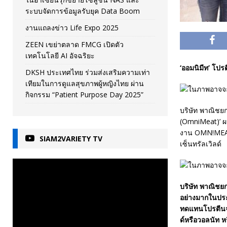
ระบบจัดการข้อมูลรับยุค Data Boom
งานแถลงข่าว Life Expo 2025
ZEEN เขย่าตลาด FMCG เปิดตัว
เทคโนโลยี AI อัจฉริยะ
‘ออมนิมีท’ โป
DKSH ประเทศไทย ร่วมส่งเสริมความเท่า
เทียมในการดูแลสุขภาพผู้หญิงไทย ผ่าน
กิจกรรม “Patient Purpose Day 2025”
บริษัท พาณิชย
(OmniMeat)’ ผล
งาน OMN!MEAT T
SIAM2VARIETY TV
เซ็นทรัลเวิลด์
บริษัท พาณิชย
อย่างมากในประ
ทดแทนโปรตีนจา
ด์หรือวอลนัท ห