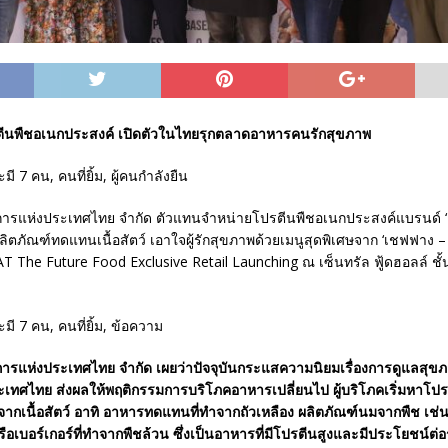
รตีนพืชอเนกประสงค์ เปิดตัวในไทยรุกตลาดอาหารคนรักสุขภาพ
การแห่งประเทศไทย จำกัด ตัวแทนจำหน่ายโปรตีนพืชอเนกประสงค์แบรนด์ ‘
ิตภัณฑ์ทดแทนเนื้อสัตว์ เอาใจผู้รักสุขภาพด้วยเมนูสุดพิเศษจาก ‘เชฟฟาง – 
he Future Food Exclusive Retail Launching ณ เซ็นทรัล ฟู้ดฮอลล์ ชั้น
การแห่งประเทศไทย จำกัด เผยว่าปัจจุบันกระแสความนิยมเรื่องการดูแลสุข
เทศไทย ส่งผลให้พฤติกรรมการบริโภคอาหารเปลี่ยนไป ผู้บริโภคเริ่มหาโป
กเนื้อสัตว์ อาทิ อาหารทดแทนที่ทำจากถัวเหลือง ผลิตภัณฑ์นมจากพืช เช
รือเบอร์เกอร์ที่ทำจากพืชล้วน ซึ่งเป็นอาหารที่มีโปรตีนสูงและมีประโยชน์ต่