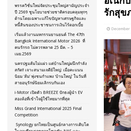
อเนกป
พรรควิชั่นใหม่จัดประชุมใหญ่สามัญประจำ
[ November 26, 2025 ]
i-Motor เปิดตัว BREEZE ปักธงผู้นำ
รักสุข
ปี 2569 ชูนโยบายช่วยชาติครอบคลุมทุกๆ
ด้านโดยเฉพาะแก้ไขปัญหาเศรษฐกิจและ
[ April 30, 2026 ]
จุฬาฯ เปิดตัวโครงการ ต้นแบบนวัตกรร
หนี้สินของประชาชนการเงินไร้ดอกเบี้ย
December 6
เริ่มแล้วงานมหกรรมยานยนต์ The 47th
Bangkok International Motor 2026 ที่
คนรักรถ ไม่ควรพลาด 25 มีค. – 5
เมย.2569
นครปฐมส้มไม่แผ่ว แต่บ้านใหญ่ผนึกกำลัง
สกัด!! เจาะสนามเจดีย์ใหญ่: เมื่อคะแนน
นิยม ‘ส้ม’ พุ่งชนกำแพง ‘บ้านใหญ่’ ในวันที่
สายอนุรักษ์นิยมเลิกรบกันเอง
i-Motor เปิดตัว BREEZE ปักธงผู้นำ EV
สองล้อที่เข้าใจผู้ใช้ไทยมากที่สุด
Miss Grand International 2025 Final
Competition
Synology ยกไทยเป็นศูนย์กลางการเติบโต
ในอาเซียนรุกขยายโซลูชัน NAS และ