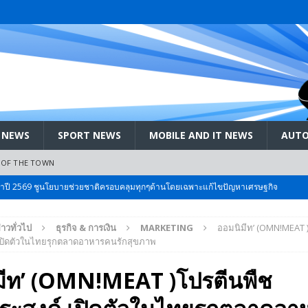
 NEWS
SPORT NEWS
MOBILE AND IT NEWS
AUTO
 OF THE TOWN
ะจำปี 2569 ชูนโยบายช่วยชาติครอบคลุมทุกๆด้านโดยเฉพาะแก้ไขปัญหาเศรษฐกิจ
่าวทั่วไป
ธุรกิจ & การเงิน
MARKETING
ออมนิมีท’ (OMN!MEAT 
 Bangkok International Motor 2026 ที่คนรักรถ ไม่ควรพลาด 25 มีค. – 5
เปิดตัวในไทยรุกตลาดอาหารคนรักสุขภาพ
มีท’ (OMN!MEAT )โปรตีนพืช
ลัง สกัด!! เจาะสนามเจดีย์ใหญ่: เมื่อคะแนนนิยม ‘ส้ม’ พุ่งชนกำแพง ‘บ้านใหญ่’ ใน