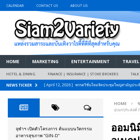
CALENDAR
CONTACT US
ABOUT US
HOME
MARKETING
ENTERTAINMENT
TRAVEL
HOTEL & DINING
FINANCE | INSURANCE | STOKE BROKERS
TALK
[ April 12, 2026 ]
พรรควิชั่นใหม่จัดประชุมใหญ่สามัญปร
NEWS TICKER
และหนี้สินของประชาชนการเงินไร้ดอกเบี้ย
PR NEWS
HOME
ข
[ March 26, 2026 ]
เริ่มแล้วงานมหกรรมยานยนต์ The 47th
อเนกประสงค์ 
เมย.2569
AUTO NEWS
ออมนิ
[ February 10, 2026 ]
นครปฐมส้มไม่แผ่ว แต่บ้านใหญ่ผนึกกำ
จุฬาฯ เปิดตัวโครงการ ต้นแบบนวัตกรรม
อาหารสุขภาพ “GIN-D”
วันที่สายอนุรักษ์นิยมเลิกรบกันเอง
PR NEWS