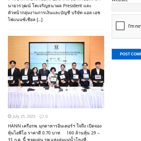
นายวรวุฒน์ โตเจริญธนาผล President และ
หัวหน้ากลุ่มงานการเงินและบัญชี บริษัท แอล เอช
ไฟแนนซ์เชียล
[...]
July 25, 2025
0
HANN เครือรพ. มุกดาหารอินเตอร์ฯ ใจถึง เปิดจอง
หุ้นไอพีโอ ราคาดี 0.70 บาท 160 ล้านหุ้น 29 –
31 ก.ค. นี้ ชูจุดเด่น รพ.แห่งลุ่มแม่น้ำโขงที่