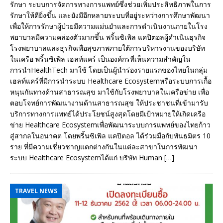
รักษา ระบบการจัดการทางการแพทย์ซึ่งช่วยเพิ่มประสิทธิภาพในการ
รักษาให้ดียิ่งขึ้น และยังมีอีกหลายระบบที่อยู่ระหว่างการศึกษาพัฒนา
เพื่อให้การรักษาผู้ป่วยมีความแม่นยำและการดำเนินงานภายในโรง
พยาบาลมีความคล่องตัวมากขึ้น พริ้นซิเพิล แคปิตอลผู้ดำเนินธุรกิจ
โรงพยาบาลและธุรกิจเพื่อสุขภาพภายใต้การบริหารงานของบริษัท
ในเครือ พริ้นซิเพิล เฮลท์แคร์ เป็นองค์กรที่เห็นความสำคัญใน
การนำHealthTech มาใช้ โดยเป็นผู้นำร่องรายแรกของไทยในกลุ่ม
เฮลท์แคร์ที่มีการนำระบบ Healthcare Ecosystemหรือระบบการเกื้อ
หนุนกันทางด้านสาธารณสุข มาใช้กับโรงพยาบาลในเครือข่าย เพื่อ
ตอบโจทย์การพัฒนางานด้านสาธารณสุข ให้ประชาชนที่เข้ามารับ
บริการทางการแพทย์ได้ประโยชน์สูงสุดโดยมีเป้าหมายให้เกิดเครือ
ข่าย Healthcare Ecosystemเพื่อพัฒนาระบบการแพทย์ของไทยก้าว
สู่สากลในอนาคต โดยพริ้นซิเพิล แคปิตอล ได้ร่วมมือกับพันธมิตร 10
ราย ที่มีความเชี่ยวชาญแตกต่างกันในแต่ละสาขาในการพัฒนา
ระบบ Healthcare Ecosystemได้แก่ บริษัท Human
[…]
TRAVEL NEWS