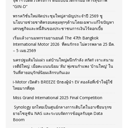
จุฬาฯ เปิดตัวโครงการ ต้นแบบนวัตกรรมอาหารสุขภาพ
“GIN-D”
พรรควิชั่นใหม่จัดประชุมใหญ่สามัญประจำปี 2569 ชู
นโยบายช่วยชาติครอบคลุมทุกๆด้านโดยเฉพาะแก้ไขปัญหา
เศรษฐกิจและหนี้สินของประชาชนการเงินไร้ดอกเบี้ย
เริ่มแล้วงานมหกรรมยานยนต์ The 47th Bangkok
International Motor 2026 ที่คนรักรถ ไม่ควรพลาด 25 มีค.
– 5 เมย.2569
นครปฐมส้มไม่แผ่ว แต่บ้านใหญ่ผนึกกำลัง สกัด!! เจาะสนาม
เจดีย์ใหญ่: เมื่อคะแนนนิยม ‘ส้ม’ พุ่งชนกำแพง ‘บ้านใหญ่’ ใน
วันที่สายอนุรักษ์นิยมเลิกรบกันเอง
i-Motor เปิดตัว BREEZE ปักธงผู้นำ EV สองล้อที่เข้าใจผู้ใช้
ไทยมากที่สุด
Miss Grand International 2025 Final Competition
Synology ยกไทยเป็นศูนย์กลางการเติบโตในอาเซียนรุกข
ยายโซลูชัน NAS และระบบจัดการข้อมูลรับยุค Data
Boom