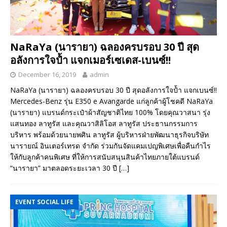
NaRaYa (นารายา) ฉลองครบรอบ 30 ปี สุด
อลังการใจป้ำ แจกเมอร์เซเดส-เบนซ์!!
December 16, 2019
admin
NaRaYa (นารายา) ฉลองครบรอบ 30 ปี สุดอลังการใจป้ำ แจกเบนซ์!!
Mercedes-Benz รุ่น E350 e Avangarde แก่ลูกค้าผู้โชคดี NaRaYa
(นารายา) แบรนด์กระเป๋าผ้าสัญชาติไทย 100% โดยคุณวาสนา รุ่ง
แสนทอง ลาทูรัส และคุณวาสิลิโอส ลาทูรัส ประธานกรรมการ
บริหาร พร้อมด้วยนายพศิน ลาทูรัส ผู้บริหารฝ่ายพัฒนาธุรกิจบริษัท
นารายณ์ อินเตอร์เทรด จำกัด ร่วมกันจัดแคมเปญพิเศษเพื่อคืนกำไร
ให้กับลูกค้าคนพิเศษ ที่ให้การสนับสนุนสินค้าไทยภายใต้แบรนด์
“นารายา” มาตลอดระยะเวลา 30 ปี
[…]
EVENT SOCIAL LIFE