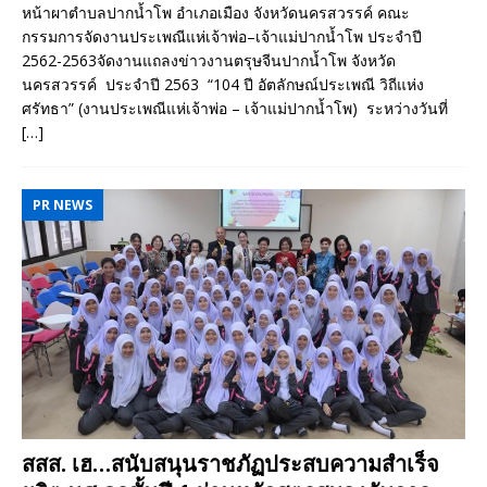
หน้าผาตำบลปากน้ำโพ อำเภอเมือง จังหวัดนครสวรรค์ คณะ
กรรมการจัดงานประเพณีแห่เจ้าพ่อ–เจ้าแม่ปากน้ำโพ ประจำปี
2562-2563จัดงานแถลงข่าวงานตรุษจีนปากน้ำโพ จังหวัด
นครสวรรค์ ประจำปี 2563 “104 ปี อัตลักษณ์ประเพณี วิถีแห่ง
ศรัทธา” (งานประเพณีแห่เจ้าพ่อ – เจ้าแม่ปากน้ำโพ) ระหว่างวันที่
[…]
PR NEWS
สสส. เฮ…สนับสนุนราชภัฏประสบความสำเร็จ