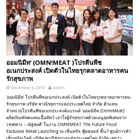
ออมนิมีท’ (OMN!MEAT )โปรตีนพืช
อเนกประสงค์ เปิดตัวในไทยรุกตลาดอาหารคน
รักสุขภาพ
December 6, 2019
admin
‘ออมนิมีท’ โปรตีนพืชอเนกประสงค์ เปิดตัวในไทยรุกตลาดอาหารคน
รักสุขภาพ บริษัท พาณิชยการแห่งประเทศไทย จำกัด ตัวแทน
จำหน่ายโปรตีนพืชอเนกประสงค์แบรนด์ ‘ออมนิมีท (OmniMeat)’
ผลิตภัณฑ์ทดแทนเนื้อสัตว์ เอาใจผู้รักสุขภาพด้วยเมนูสุดพิเศษจาก
‘เชฟฟาง – ณัฐพงศ์’ ในงาน OMN!MEAT The Future Food
Exclusive Retail Launching ณ เซ็นทรัล ฟู้ดฮอลล์ ชั้น7 ศูนย์การค้า
เซ็นทรัลเวิลด์ บริษัท พาณิชยการแห่งประเทศไทย จำกัด เผยว่า