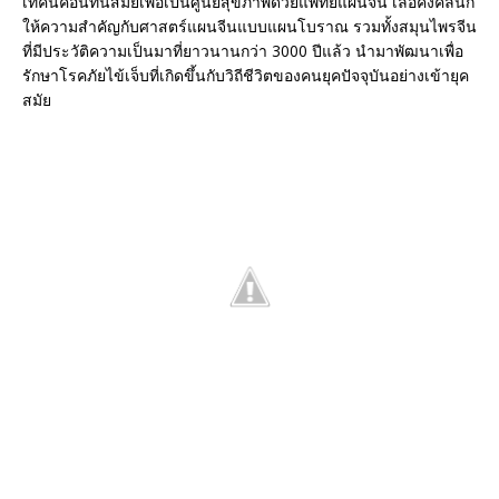
เทคนิคอันทันสมัยเพื่อเป็นศูนย์สุขภาพด้วยแพทย์แผนจีน เล่อคังคลินิก
ให้ความสำคัญกับศาสตร์แผนจีนแบบแผนโบราณ รวมทั้งสมุนไพรจีน
ที่มีประวัติความเป็นมาที่ยาวนานกว่า 3000 ปีแล้ว นำมาพัฒนาเพื่อ
รักษาโรคภัยไข้เจ็บที่เกิดขึ้นกับวิถีชีวิตของคนยุคปัจจุบันอย่างเข้ายุค
สมัย