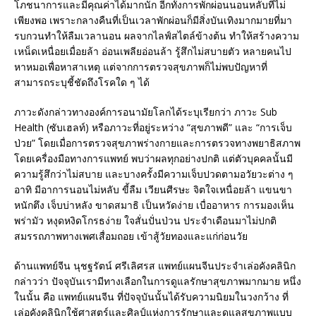
โภชนาการและมีคุณค่าได้มากนัก อีกทั้งการพักผ่อนนอนหลับที่ไม่
เพียงพอ เพราะกลางคืนที่เป็นเวลาพักผ่อนก็มีสิ่งบันเทิงมากมายที่มา
รบกวนทำให้ลืมเวลานอน ผลจากไลฟ์สไตล์ข้างต้น ทำให้สร้างความ
เหน็ดเหนื่อยเมื่อยล้า อ่อนเพลียอ่อนล้า รู้สึกไม่สบายตัว หลายคนไป
หาหมอเพื่อหาสาเหตุ แต่จากการตรวจสุขภาพก็ไม่พบปัญหาที่
สามารถระบุชี้ชัดถึงโรคใด ๆ ได้
ภาวะดังกล่าวทางองค์การอนามัยโลกได้ระบุเรียกว่า ภาวะ Sub
Health (ซับเฮลท์) หรือภาวะที่อยู่ระหว่าง “สุขภาพดี” และ “การเจ็บ
ป่วย” โดยเมื่อการตรวจสุขภาพร่างกายและการตรวจทางพยาธิสภาพ
โดยเครื่องมือทางการแพทย์ พบว่าผลทุกอย่างปกติ แต่ตัวบุคคลนั้นมี
ความรู้สึกว่าไม่สบาย และบางครั้งมีความเจ็บปวดตามอวัยวะต่าง ๆ
อาทิ มีอาการนอนไม่หลับ ขี้ลืม เวียนศีรษะ จิตใจเหนื่อยล้า แขนขา
หนักตึง เจ็บบ่าหลัง ขาดสมาธิ เป็นหวัดง่าย เบื่ออาหาร การมองเห็น
พร่ามัว หงุดหงิดโกรธง่าย ใจสั่นปั่นป่วน ประจำเดือนมาไม่ปกติ
สมรรถภาพทางเพศเสื่อมถอย เข้าสู้วัยทองและแก่ก่อนวัย
ด้านแพทย์จีน นุชฐรัตน์ ศรีเลิศรส แพทย์แผนจีนประจำเล่อคังคลินิก
กล่าวว่า ปัจจุบันเรามีทางเลือกในการดูแลรักษาสุขภาพมากมาย หนึ่ง
ในนั้น คือ แพทย์แผนจีน ที่ปัจจุบันนั้นได้รับความนิยมในวงกว้าง ที่
เล่อคังคลินิกใช้ศาสตร์และศิลป์แห่งการรักษาและดูแลสุขภาพแบบ