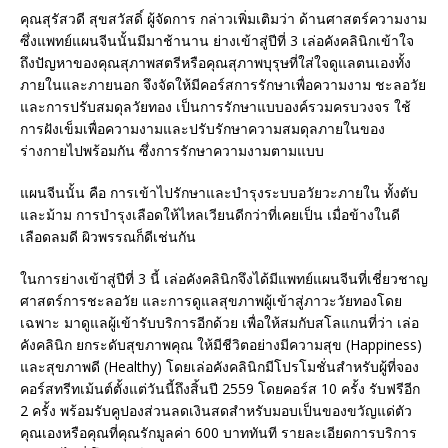
คุณสุรัสวดี สุขสวัสดิ์ ผู้จัดการ กล่าวเพิ่มเติมว่า ด้านศาสตร์ความงาม
ซึ่งแพทย์แผนจีนนั้นมีมาช้านาน ย่างเข้าสู่ปีที่ 3 เล่อคังคลินิกเข้าใจ
ถึงปัญหาของคุณสุภาพสตรีหรือคุณสุภาพบุรุษที่ใส่ใจดูแลตนเองทั้ง
ภายในและภายนอก จึงจัดให้มีคอร์สการรักษาเพื่อความงาม ชะลอวัย
และการปรับสมดุลวัยทอง เป็นการรักษาแบบองค์รวมครบวงจร ใช้
การฝังเข็มเพื่อความงามและปรับรักษาความสมดุลภายในของ
ร่างกายไปพร้อมกัน ซึ่งการรักษาความงามตามแบบ
แผนจีนนั้น คือ การเข้าไปรักษาและบำรุงระบบอวัยวะภายใน ทั้งตับ
และม้าม การบำรุงเลือดให้ไหลเวียนดีกว่าที่เคยเป็น เมื่อข้างในดี
เลือดลมดี ผิวพรรณก็ดีเช่นกัน
ในการย่างเข้าสู่ปีที่ 3 นี้ เล่อคังคลินิกจึงได้มีแพทย์แผนจีนที่เชี่ยวชาญ
ศาสตร์การชะลอวัย และการดูแลสุขภาพผู้เข้าสู่ภาวะวัยทองโดย
เฉพาะ มาดูแลผู้เข้ารับบริการอีกด้วย เพื่อให้สมกับสโลแกนที่ว่า เล่อ
คังคลินิก ยกระดับสุขภาพคุณ ให้มีชีวิตอย่างมีความสุข (Happiness)
และสุขภาพดี (Healthy) โดยเล่อคังคลินิกมีโปรโมชั่นสำหรับผู้ที่จอง
คอร์สทรีทเม้นต์ตั้งแต่วันนี้ถึงสิ้นปี 2559 โดยคอร์ส 10 ครั้ง รับฟรีอีก
2 ครั้ง พร้อมรับคูปองส่วนลดเงินสดสำหรับมอบเป็นของขวัญแด่ตัว
คุณเองหรือคุณที่คุณรักมูลค่า 600 บาททันที รายละเอียดการบริการ