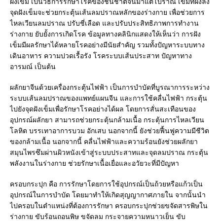
ฝังเข็ม เป็นวิธีการรักษาโรคของชนชาติจีนมาแต่โบราณ เข็มที่ฝังลง
จุดฝังเข็มจะช่วยกระตุ้นเส้นลมปราณหลักของร่างกาย เพื่อช่วยการ
ไหลเวียนลมปราณ ปรับชี่เลือด และปรับประสิทธิภาพการทำงาน
ร่างกาย ยับยั้งการเกิดโรค ข้อมูลทางคลินิกแสดงให้เห็นว่า การฝัง
เข็มมีผลรักษาได้หลายโรคอย่างมีนัยสำคัญ รวมทั้งปัญหาระบบทาง
เดินอาหาร ความปวดเรื้อรัง โรคระบบเส้นประสาท ปัญหาทาง
อารมณ์ เป็นต้น
ผลักยาจีนด้วยเครื่องกระตุ้นไฟฟ้า เป็นการบำบัดที่บูรณาการระหว่าง
ระบบเส้นลมปราณของแพทย์แผนจีน และการใช้คลื่นไฟฟ้า กระตุ้น
ไปยังจุดฝังเข็มเพื่อรักษาโรคอย่างได้ผล โดยการสั่นสะเทือนของ
อุปกรณ์ผลักยา สามารถช่วยกระตุ้นกล้ามเนื้อ กระตุ้นการไหลเวียน
โลหิต บรรเทาอาการบวม อักเสบ นอกจากนี้ ยังช่วยฟื้นฟูความมีชีวิต
ของกล้ามเนื้อ นอกจากนี้ คลื่นไฟฟ้าและความร้อนยังช่วยผลักยา
สมุนไพรซึมผ่านผิวหนังเข้าสู่ระบบประสาทและจุดลมปราณ กระตุ้น
พลังงานในร่างกาย ช่วยรักษาเนื้อเยื่อและอวัยวะที่มีปัญหา
ครอบกระปุก คือ การรักษาโดยการใช้อุปกรณ์เป็นถ้วยหรือแก้วเป็น
อุปกรณ์ในการบำบัด โดยมาทำให้เกิดสุญญากาศภายใน จากนั้นนำ
ไปครอบในตำแหน่งที่ต้องการรักษา ครอบกระปุกช่วยขจัดสารพิษใน
ร่างกาย ขับร้อนถอนพิษ ขจัดลม กระจายความหนาวเย็น ขับ