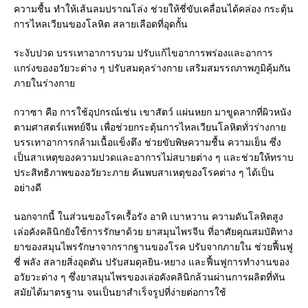
ความชื้น ทำให้เส้นลมปราณโล่ง ช่วยให้ชี่ขับเคลื่อนได้คล่อง กระตุ้น
การไหลเวียนของโลหิต สลายเลือดที่อุดกั้น
ระงับปวด บรรเทาอาการบวม ปรับแก้ไขอาการพร่องและอาการ
แกร่งของอวัยวะต่าง ๆ ปรับสมดุลร่างกาย เสริมสมรรถภาพภูมิคุ้มกัน
ภายในร่างกาย
กวาซา คือ การใช้อุปกรณ์เช่น เขาสัตว์ แผ่นหยก มาขูดลากที่ผิวหนัง
ตามศาสตร์แพทย์จีน เพื่อช่วยกระตุ้นการไหลเวียนโลหิตทั่วร่างกาย
บรรเทาอาการกล้ามเนื้อแข็งตึง ช่วยขับพิษความชื้น ความเย็น ซึ่ง
เป็นสาเหตุของความปวดและอาการไม่สบายต่าง ๆ และช่วยให้ทราบ
ประสิทธิภาพของอวัยวะภาย ค้นพบสาเหตุของโรคต่าง ๆ ได้เป็น
อย่างดี
นอกจากนี้ ในส่วนของโรคเรื้อรัง อาทิ เบาหวาน ความดันโลหิตสูง
เล่อคังคลินิกยังใช้การรักษาด้วย ยาสมุนไพรจีน ที่อาศัยคุณสมบัติทาง
ยาของสมุนไพรรักษาจากรากฐานของโรค ปรับจากภายใน ช่วยฟื้นฟู
ชี่ พลัง สลายสิ่งอุดตัน ปรับสมดุลยิน-หยาง และฟื้นฟูการทำงานของ
อวัยวะต่าง ๆ ซึ่งยาสมุนไพรของเล่อคังคลินิกล้วนผ่านการผลิตที่ทัน
สมัยได้มาตรฐาน จนเป็นยาสำเร็จรูปที่ง่ายต่อการใช้