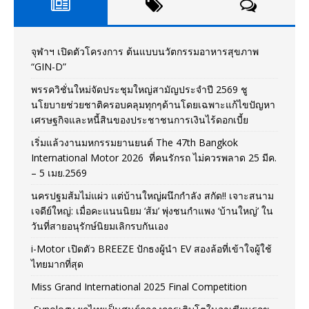
จุฬาฯ เปิดตัวโครงการ ต้นแบบนวัตกรรมอาหารสุขภาพ
“GIN-D”
พรรควิชั่นใหม่จัดประชุมใหญ่สามัญประจำปี 2569 ชู
นโยบายช่วยชาติครอบคลุมทุกๆด้านโดยเฉพาะแก้ไขปัญหา
เศรษฐกิจและหนี้สินของประชาชนการเงินไร้ดอกเบี้ย
เริ่มแล้วงานมหกรรมยานยนต์ The 47th Bangkok
International Motor 2026 ที่คนรักรถ ไม่ควรพลาด 25 มีค.
– 5 เมย.2569
นครปฐมส้มไม่แผ่ว แต่บ้านใหญ่ผนึกกำลัง สกัด!! เจาะสนาม
เจดีย์ใหญ่: เมื่อคะแนนนิยม ‘ส้ม’ พุ่งชนกำแพง ‘บ้านใหญ่’ ใน
วันที่สายอนุรักษ์นิยมเลิกรบกันเอง
i-Motor เปิดตัว BREEZE ปักธงผู้นำ EV สองล้อที่เข้าใจผู้ใช้
ไทยมากที่สุด
Miss Grand International 2025 Final Competition