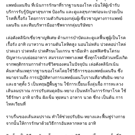
แพทย์แผนจีน ที่เน้นการรักษาที่รากฐานของโรค เน้นให้ผู้เข้ารับ
บริการรับรู้ปัญหาสุขภาพ ป้องกัน และดูแลสุขภาพก่อนจะป่วยเป็น
โรคที่เรื้อรัง โดยการรวมตัวกันของกลุ่มผู้เชี่ยวชาญทางการแพทย์
แผนจีน และทีมบริหารมืออาชีพจากกลุ่มบริษัทยา
เล่อคังคลินิกเชี่ยวชาญพิเศษ ด้านการบำบัดและดูแลฟื้นฟูผู้เป็นโรค
เรื้อรัง อาทิ เบาหวาน ความดันโลหิตสูง นอนไม่หลับ ปวดคอบ่าไหล่
ปวดเอว ปวดหลัง ปวดศีรษะไมเกรน ชามือเท้า ออฟฟิสซินโดรม
ปัญหาระบบย่อยอาหาร สมรรถภาพทางเพศ ซึ่งทุกโรคมีส่วนหนึ่งเกิด
จากพฤติกรรมการดำรงชีวิตของคนในปัจจุบัน เล่อคังคลินิกเน้น
ค้นหาต้นเหตุรากฐานของโรคโดยใช้วิธีการของแพทย์แผนจีน ซึ่ง
หมายรวมถึง การปฏิบัติทางการแพทย์แผนโบราณที่อาศัยยิน-หยาง
และธาตุทั้ง 5 เป็นทฤษฎีพื้นฐาน ใช้การเปี้ยนเจิ้งลุ่นจื้อ การทะลวง
เส้นลมปราณ การปรับสมดุลยิน-หยาง เป็นหลักในการรักษาโรค ใช้
วิธีรักษา อาทิ ยาจีน ฝังเข็ม ทุยหนา อาหาร นวด ชี่กง เป็นต้น การ
ไหลเวียนที่
ราบรื่นของเส้นลมปราณ ทำให้ช่วยปรับยิน-หยางและฟื้นฟูร่างกาย
จากนั้นให้การรักษาด้วยวิธีการอันหลากหลาย อาทิ