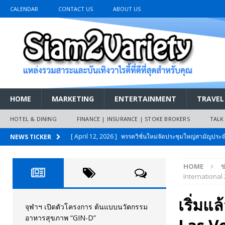
CALENDAR
CONTACT US
ABOUT US
HOME
MARKETING
ENTERTAINMENT
TRAVEL
HOTEL & DINING
FINANCE | INSURANCE | STOKE BROKERS
TALK
[ April 12, 2026 ]
พรรควิชั่นใหม่จัดประชุมใหญ่สามัญปร
NEWS TICKER
และหนี้สินของประชาชนการเงินไร้ดอกเบี้ย
PR NEWS
HOME
ข
[ March 26, 2026 ]
เริ่มแล้วงานมหกรรมยานยนต์ The 47th
International
เมย.2569
AUTO NEWS
เริ่มแ
[ February 10, 2026 ]
นครปฐมส้มไม่แผ่ว แต่บ้านใหญ่ผนึกกำ
จุฬาฯ เปิดตัวโครงการ ต้นแบบนวัตกรรม
อาหารสุขภาพ “GIN-D”
วันที่สายอนุรักษ์นิยมเลิกรบกันเอง
PR NEWS