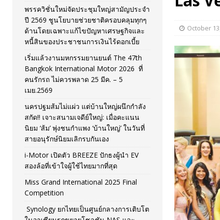
Las V
พรรควิชั่นใหม่จัดประชุมใหญ่สามัญประจำ
[ November 26, 2025 ]
i-Motor เปิดตัว BREEZE ปักธงผู้นำ
ปี 2569 ชูนโยบายช่วยชาติครอบคลุมทุกๆ
October 13
ด้านโดยเฉพาะแก้ไขปัญหาเศรษฐกิจและ
[ April 30, 2026 ]
จุฬาฯ เปิดตัวโครงการ ต้นแบบนวัตกรร
หนี้สินของประชาชนการเงินไร้ดอกเบี้ย
เริ่มแล้วงานมหกรรมยานยนต์ The 47th
Bangkok International Motor 2026 ที่
คนรักรถ ไม่ควรพลาด 25 มีค. – 5
เมย.2569
นครปฐมส้มไม่แผ่ว แต่บ้านใหญ่ผนึกกำลัง
สกัด!! เจาะสนามเจดีย์ใหญ่: เมื่อคะแนน
นิยม ‘ส้ม’ พุ่งชนกำแพง ‘บ้านใหญ่’ ในวันที่
สายอนุรักษ์นิยมเลิกรบกันเอง
i-Motor เปิดตัว BREEZE ปักธงผู้นำ EV
สองล้อที่เข้าใจผู้ใช้ไทยมากที่สุด
Miss Grand International 2025 Final
Competition
Synology ยกไทยเป็นศูนย์กลางการเติบโต
ในอาเซียนรุกขยายโซลูชัน NAS และ