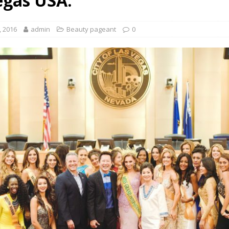
egas USA.
 EV สองล้อที่เข้าใจผู้ใช้ไทยมากที่สุด
AUTO NEWS
, 2016
admin
Beauty pageant
0
มอาหารสุขภาพ “GIN-D”
EVENT SOCIAL LIFE