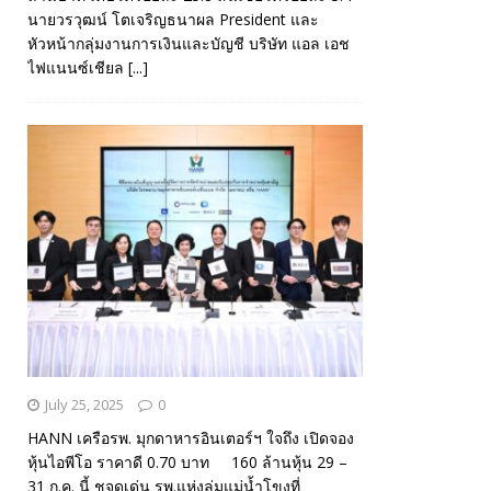
นายวรวุฒน์ โตเจริญธนาผล President และ
หัวหน้ากลุ่มงานการเงินและบัญชี บริษัท แอล เอช
ไฟแนนซ์เชียล
[...]
July 25, 2025
0
HANN เครือรพ. มุกดาหารอินเตอร์ฯ ใจถึง เปิดจอง
หุ้นไอพีโอ ราคาดี 0.70 บาท 160 ล้านหุ้น 29 –
31 ก.ค. นี้ ชูจุดเด่น รพ.แห่งลุ่มแม่น้ำโขงที่