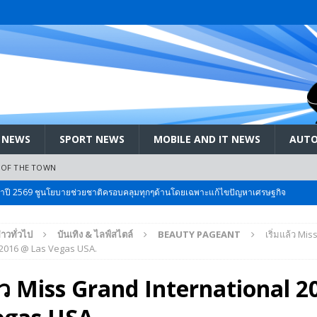
 NEWS
SPORT NEWS
MOBILE AND IT NEWS
AUTO
 OF THE TOWN
ะจำปี 2569 ชูนโยบายช่วยชาติครอบคลุมทุกๆด้านโดยเฉพาะแก้ไขปัญหาเศรษฐกิจ
่าวทั่วไป
บันเทิง & ไลฟ์สไตล์
BEAUTY PAGEANT
เริ่มแล้ว Mi
 Bangkok International Motor 2026 ที่คนรักรถ ไม่ควรพลาด 25 มีค. – 5
 2016 @ Las Vegas USA.
ล้ว Miss Grand International 
ลัง สกัด!! เจาะสนามเจดีย์ใหญ่: เมื่อคะแนนนิยม ‘ส้ม’ พุ่งชนกำแพง ‘บ้านใหญ่’ ใน