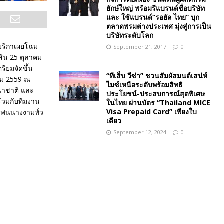
ยักษ์ใหญ่ พร้อมรีแบรนด์ชื่อบริษัท
และ ใช้แบรนด์“รอยัล ไทย” บุก
ตลาดพรมต่างประเทศ มุ่งสู่การเป็น
บริษัทระดับโลก
เมริกาเผยโฉม
September 21, 2017
0
สิน 25 ตุลาคม
รียมจัดขึ้น
“ทีเส็บ วีซ่า” ชวนสัมผัสมนต์เสน่ห์
คม 2559 ณ
ไมซ์เหนือระดับพร้อมสิทธิ
านาชาติ และ
ประโยชน์-ประสบการณ์สุดพิเศษ
่วมกับทีมงาน
ในไทย ผ่านบัตร “Thailand MICE
Visa Prepaid Card” เพียงใบ
แฟนนางงามทั่ว
เดียว
September 12, 2024
0