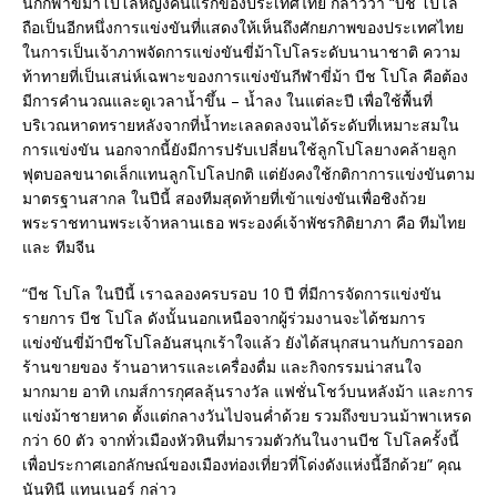
นักกีฬาขี่ม้าโปโลหญิงคนแรกของประเทศไทย กล่าวว่า “บีช โปโล
ถือเป็นอีกหนึ่งการแข่งขันที่แสดงให้เห็นถึงศักยภาพของประเทศไทย
ในการเป็นเจ้าภาพจัดการแข่งขันขี่ม้าโปโลระดับนานาชาติ ความ
ท้าทายที่เป็นเสน่ห์เฉพาะของการแข่งขันกีฬาขี่ม้า บีช โปโล คือต้อง
มีการคำนวณและดูเวลาน้ำขึ้น – น้ำลง ในแต่ละปี เพื่อใช้พื้นที่
บริเวณหาดทรายหลังจากที่น้ำทะเลลดลงจนได้ระดับที่เหมาะสมใน
การแข่งขัน นอกจากนี้ยังมีการปรับเปลี่ยนใช้ลูกโปโลยางคล้ายลูก
ฟุตบอลขนาดเล็กแทนลูกโปโลปกติ แต่ยังคงใช้กติกาการแข่งขันตาม
มาตรฐานสากล ในปีนี้ สองทีมสุดท้ายที่เข้าแข่งขันเพื่อชิงถ้วย
พระราชทานพระเจ้าหลานเธอ พระองค์เจ้าพัชรกิติยาภา คือ ทีมไทย
และ ทีมจีน
“บีช โปโล ในปีนี้ เราฉลองครบรอบ 10 ปี ที่มีการจัดการแข่งขัน
รายการ บีช โปโล ดังนั้นนอกเหนือจากผู้ร่วมงานจะได้ชมการ
แข่งขันขี่ม้าบีชโปโลอันสนุกเร้าใจแล้ว ยังได้สนุกสนานกับการออก
ร้านขายของ ร้านอาหารและเครื่องดื่ม และกิจกรรมน่าสนใจ
มากมาย อาทิ เกมส์การกุศลลุ้นรางวัล แฟชั่นโชว์บนหลังม้า และการ
แข่งม้าชายหาด ตั้งแต่กลางวันไปจนค่ำด้วย รวมถึงขบวนม้าพาเหรด
กว่า 60 ตัว จากทั่วเมืองหัวหินที่มารวมตัวกันในงานบีช โปโลครั้งนี้
เพื่อประกาศเอกลักษณ์ของเมืองท่องเที่ยวที่โด่งดังแห่งนี้อีกด้วย” คุณ
นันทินี แทนเนอร์ กล่าว