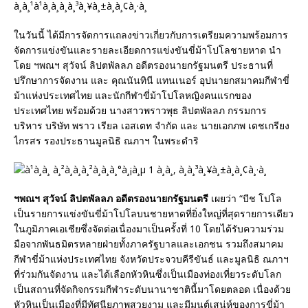
ในวันนี้ ได้มีการจัดการแถลงข่าวเกี่ยวกับการเตรียมความพร้อมการ
จัดการแข่งขันและรายละเอียดการแข่งขันขี่ม้าโปโลชายหาด นำ
โดย ฯพณฯ สุวัจน์ ลิปตพัลลภ อดีตรองนายกรัฐมนตรี ประธานที่
ปรึกษาการจัดงาน และ คุณนันทินี แทนเนอร์ อุปนายกสมาคมกีฬาขี่
ม้าแห่งประเทศไทย และนักกีฬาขี่ม้าโปโลหญิงคนแรกของ
ประเทศไทย พร้อมด้วย นางสาวพราวพุธ ลิปตพัลลภ กรรมการ
บริหาร บริษัท พราว เรียล เอสเตท จำกัด และ นายเอกภพ เดชเกรียง
ไกรสร รองประธานมูลนิธิ ณภาฯ ในพระดำริ
ฯพณฯ สุวัจน์ ลิปตพัลลภ อดีตรองนายกรัฐมนตรี
เผยว่า “บีช โปโล
เป็นรายการแข่งขันขี่ม้าโปโลบนชายหาดที่ยิ่งใหญ่ที่สุดรายการเดียว
ในภูมิภาคเอเชียซึ่งจัดต่อเนื่องมาเป็นครั้งที่ 10 โดยได้รับความร่วม
มือจากพันธมิตรหลายฝ่ายทั้งภาครัฐบาลและเอกชน รวมถึงสมาคม
กีฬาขี่ม้าแห่งประเทศไทย จังหวัดประจวบคีรีขันธ์ และมูลนิธิ ณภาฯ
ที่ร่วมกันจัดงาน และได้เลือกหัวหินซึ่งเป็นเมืองท่องเที่ยวระดับโลก
เป็นสถานที่จัดกิจกรรมกีฬาระดับนานาชาตินี้มาโดยตลอด เนื่องด้วย
หัวหินเป็นเมืองที่มีทัศนียภาพสวยงาม และมีมนต์เสน่ห์ของการขี่ม้า