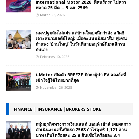
International Motor 2026 ที่คนรักรถ ไม่ควร
พลาด 25 มีค. – 5 เมย.2569
March 26, 2026
นครปฐมส้มไม่แผ่ว แต่บ้านใหญ่ผนึกกำลัง สกัด!!
เจาะสนามเจดีย์ใหญ่: เมื่อคะแนนนิยม ‘ส้ม’ พุ่งชน
กำแพง ‘บ้านใหญ่’ ในวันที่สายอนุรักษ์นิยมเลิกรบ
กันเอง
February 10, 2026
i-Motor เปิดตัว BREEZE ปักธงผู้นำ EV สองล้อที่
เข้าใจผู้ใช้ไทยมากที่สุด
November 26, 2025
FINANCE | INSURANCE |BROKERS STOKE
กลุ่มธุรกิจทางการเงินแลนด์ แอนด์ เฮ้าส์ เผยผลการ
ดำเนินงานครึ่งปีแรก 2568 กำไรสุทธิ 1,121 ล้าน
บาท เติบโตร้อยละ 25.8 สินเชื่อโตร้อยละ 3.4