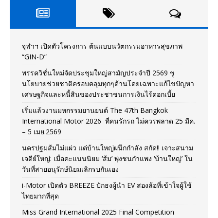
จุฬาฯ เปิดตัวโครงการ ต้นแบบนวัตกรรมอาหารสุขภาพ
“GIN-D”
พรรควิชั่นใหม่จัดประชุมใหญ่สามัญประจำปี 2569 ชู
นโยบายช่วยชาติครอบคลุมทุกๆด้านโดยเฉพาะแก้ไขปัญหา
เศรษฐกิจและหนี้สินของประชาชนการเงินไร้ดอกเบี้ย
เริ่มแล้วงานมหกรรมยานยนต์ The 47th Bangkok
International Motor 2026 ที่คนรักรถ ไม่ควรพลาด 25 มีค.
– 5 เมย.2569
นครปฐมส้มไม่แผ่ว แต่บ้านใหญ่ผนึกกำลัง สกัด!! เจาะสนาม
เจดีย์ใหญ่: เมื่อคะแนนนิยม ‘ส้ม’ พุ่งชนกำแพง ‘บ้านใหญ่’ ใน
วันที่สายอนุรักษ์นิยมเลิกรบกันเอง
i-Motor เปิดตัว BREEZE ปักธงผู้นำ EV สองล้อที่เข้าใจผู้ใช้
ไทยมากที่สุด
Miss Grand International 2025 Final Competition