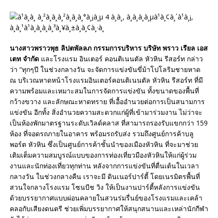
นางสาวพราวพุธ ลิปตพัลลภ กรรมการบริหาร บริษัท พราว เรียล เอส
เตท จำกัด
และโรงแรม อินเตอร์ คอนติเนนตัล หัวหิน รีสอร์ท กล่าว
ว่า “ทุกๆปี ในช่วงกลางวัน จะจัดการแข่งขันขี่ม้าโปโลริมชายหาด
ณ บริเวณหาดหน้าโรงแรมอินเตอร์คอนติเนนตัล หัวหิน รีสอร์ท ที่มี
ความพร้อมและเหมาะสมในการจัดการแข่งขัน ทั้งขนาดของพื้นที่
กว้างขวาง และลักษณะหาดทราย ที่เอื้ออำนวยต่อการเป็นสนามการ
แข่งขัน อีกทั้ง สิ่งอำนวยความสะดวกแก่ผู้ที่เข้ามาร่วมงาน ไม่ว่าจะ
เป็นห้องพักมาตรฐานระดับเวิลด์คลาส ที่สามารถรองรับแขกกว่า 159
ห้อง ที่จอดรถภายในอาคาร พร้อมรถรับส่ง รวมถึงศูนย์การค้าบลู
พอร์ต หัวหิน ซึ่งเป็นศูนย์การค้าชั้นนำของเมืองหัวหิน ที่จะมาช่วย
เติมเต็มความสมบูรณ์แบบของการท่องเที่ยวมืองหัวหินให้แก่ผู้ร่วม
งานและนักท่องเที่ยวทุกท่าน หลังจากการแข่งขันที่ตื่นเต้นในเวลา
กลางวัน ในช่วงกลางคืน เราจะมี ดินเนอร์ปาร์ตี้ โดยเนรมิตรพื้นที่
สวนใจกลางโรงแรม โซนบีช วิง ให้เป็นงานปาร์ตี้หลังการแข่งขัน
ด้วยบรรยากาศแบบผ่อนคลายในสวนร่มรื่นย์ของโรงแรมและเคล้า
คลอกับเสียงดนตรี ช่วยเพิ่มบรรยากาศให้สนุกสนานและเหล่านักกีฬา