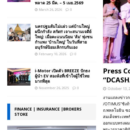
พลาด 25 มีค. – 5 เมย.2569
March 26, 2026
0
นครปฐมส้มไม่แผ่ว แต่บ้านใหญ่
ผนึกกำลัง สกัด!! เจาะสนามเจดีย์
ใหญ่: เมื่อคะแนนนิยม ‘ส้ม’ พุ่งชน
กำแพง ‘บ้านใหญ่’ ในวันที่สาย
อนุรักษ์นิยมเลิกรบกันเอง
February 10, 2026
0
Press C
i-Motor เปิดตัว BREEZE ปักธง
ผู้นำ EV สองล้อที่เข้าใจผู้ใช้ไทย
“DCASH
มากที่สุด
November 26, 2025
0
October 13, 
งานแถลงข่าวก
/OTIMUS”ชิงถ้ว
FINANCE | INSURANCE |BROKERS
ถ.พหลโยธิน ซอ
STOKE
สมเด็จพระเทพ
ออกแบบทรงผมด้
พระวรราชาทินั