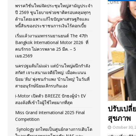
พรรควิชั่นใหม่จัดประชุมใหญ่สามัญประจำ
[ November 26, 2025 ]
i-Motor เปิดตัว BREEZE ปักธงผู้นำ
ปี 2569 ชูนโยบายช่วยชาติครอบคลุมทุกๆ
ด้านโดยเฉพาะแก้ไขปัญหาเศรษฐกิจและ
[ April 30, 2026 ]
จุฬาฯ เปิดตัวโครงการ ต้นแบบนวัตกรร
หนี้สินของประชาชนการเงินไร้ดอกเบี้ย
เริ่มแล้วงานมหกรรมยานยนต์ The 47th
Bangkok International Motor 2026 ที่
คนรักรถ ไม่ควรพลาด 25 มีค. – 5
เมย.2569
นครปฐมส้มไม่แผ่ว แต่บ้านใหญ่ผนึกกำลัง
สกัด!! เจาะสนามเจดีย์ใหญ่: เมื่อคะแนน
นิยม ‘ส้ม’ พุ่งชนกำแพง ‘บ้านใหญ่’ ในวันที่
สายอนุรักษ์นิยมเลิกรบกันเอง
i-Motor เปิดตัว BREEZE ปักธงผู้นำ EV
สองล้อที่เข้าใจผู้ใช้ไทยมากที่สุด
ปรับเปลี
Miss Grand International 2025 Final
สุขภาพ
Competition
October 30, 
Synology ยกไทยเป็นศูนย์กลางการเติบโต
ในอาเซียนรุกขยายโซลูชัน NAS และ