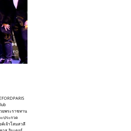
IFEFORDPARIS
Club
งถ้วยพระราชทาน
และประกวด
ค์เจ้าโสมสวลี
าส อินเตอร์