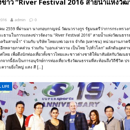
ข่าว “River Festival 2016 สายน้ำแห่งวั
2016
admin
0
ตุลาคม 2559 ที่ผ่านมา นางกอบกาญจน์ วัฒนวรางกูร รัฐมนตรีว่าการกระทรวงก
ระธานในการแถลงข่าวจัดงาน “River Festival 2016” สายน้ำแห่งวัฒนธรรม ค
คลริมสายน้ำ” ร่วมกับ บริษัท ไทยเบฟเวอเรจ จำกัด (มหาชน) หน่วยงานภา
รอีกหลายภาคส่วน ร่วมกัน “บอกเล่าความ เป็นไทย ไปทั่วโลก” ผลักดันอุตส
ศไทย เพื่อดึงนักท่องเที่ยวทั้งชาวไทยและชาวต่างชาติให้มาสัมผัสกับวัฒน
ากนี้ยังเป็นการอนุรักษ์การท่องเที่ยวเชิงวัฒนธรรมที่สะท้อนถึงวิถีชีวิต ป
วามยิ่งใหญ่ แสง สี
[…]
 LIFE