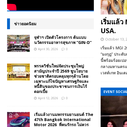
เริ่มแล
ข่าวยอดนิยม
USA.
จุฬาฯ เปิดตัวโครงการ ต้นแบบ
October 13, 
นวัตกรรมอาหารสุขภาพ “GIN-D”
เริ่มแล้ว MGI
April 30, 2026
0
“มงกุฎ” ประดับ
นี้พร้อมร้อยเป
พรรควิชั่นใหม่จัดประชุมใหญ่
กลางมหานครแห่
สามัญประจำปี 2569 ชูนโยบาย
เวสต์เกท อินเต
ช่วยชาติครอบคลุมทุกๆด้านโดย
เฉพาะแก้ไขปัญหาเศรษฐกิจและ
หนี้สินของประชาชนการเงินไร้
ดอกเบี้ย
EVENT SOCIAL
April 12, 2026
0
เริ่มแล้วงานมหกรรมยานยนต์ The
47th Bangkok International
Motor 2026 ที่คนรักรถ ไม่ควร