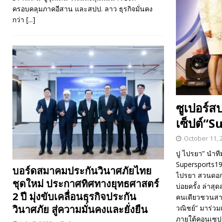
ครอบคลุมภาคอีสาน และสปป. ลาว ธุรกิจมั่นคง
กว่า
[...]
ซูเปอร์
เซ็ปต์“
October 11, 
ปู ไปรยา” นำท
Supersports19
บอร์ดสมาคมประกันวินาศภัยไทย
ไปรยา สวนดอกไ
ชุดใหม่ ประกาศทิศทางยุทธศาสตร์
บ่อยครั้ง ล่าสุ
2 ปี มุ่งขับเคลื่อนธุรกิจประกัน
คนเดียวชวนสาวต
วินาศภัย สู่ความมั่นคงและยั่งยืน
วณิชย์” มาร่ว
ภายใต้คอนเซป