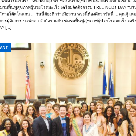
ิต พิชิตโรคเรื้อรัง ” workshop ฟรี ของคนรักสุขภาพ ครอบครัวเทียนเซียน โ
ชมรมฟื้นฟูสุขภาพผู้ป่วยโรคมะเร็ง เตรียมจัดกิจกรรม FREE NCDs DAY “ปรับเ
 ”ภายใต้สโลแกน … วันนี้ต้องดีกว่าเมื่อวาน พรุ่งนี้ต้องดีกว่าวันนี้…. คุณจู้ เ
การผู้จัดการ บ.เฟยดา จำกัดร่วมกับ ชมรมฟื้นฟูสุขภาพผู้ป่วยโรคมะเร็ง เตร
DAY
[…]
EANT