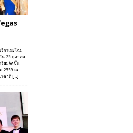
Vegas
เมริกาเผยโฉม
สิน 25 ตุลาคม
รียมจัดขึ้น
คม 2559 ณ
านาชาติ
[…]