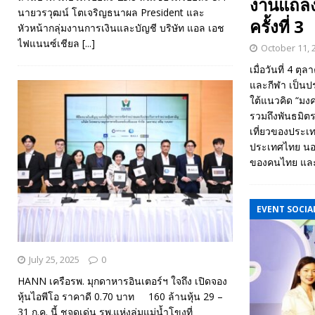
งานแถลง
นายวรวุฒน์ โตเจริญธนาผล President และ
ครั้งที่ 3
หัวหน้ากลุ่มงานการเงินและบัญชี บริษัท แอล เอช
ไฟแนนซ์เชียล
[...]
October 11, 
เมื่อวันที่ 4 
และกีฬา เป็นป
ใต้แนวคิด “มง
รวมถึงพันธมิต
เที่ยวของประเท
ประเทศไทย นอกจ
ของคนไทย และค
EVENT SOCIAL
July 25, 2025
0
HANN เครือรพ. มุกดาหารอินเตอร์ฯ ใจถึง เปิดจอง
หุ้นไอพีโอ ราคาดี 0.70 บาท 160 ล้านหุ้น 29 –
31 ก.ค. นี้ ชูจุดเด่น รพ.แห่งลุ่มแม่น้ำโขงที่