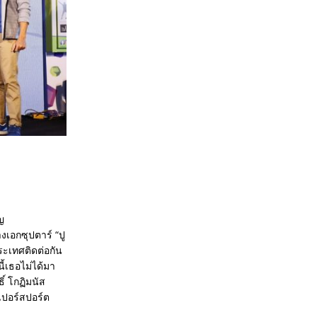
ญ
เอกซุปตาร์ “ปู
ะเทศติดต่อกัน
ี้เธอไม่ได้มา
ิ์ โกฏิมนัส
ปอร์สปอร์ต