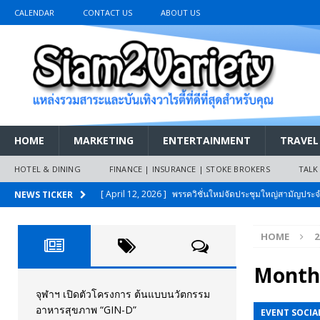
CALENDAR
CONTACT US
ABOUT US
HOME
MARKETING
ENTERTAINMENT
TRAVEL
HOTEL & DINING
FINANCE | INSURANCE | STOKE BROKERS
TALK
[ April 12, 2026 ]
พรรควิชั่นใหม่จัดประชุมใหญ่สามัญปร
NEWS TICKER
และหนี้สินของประชาชนการเงินไร้ดอกเบี้ย
PR NEWS
HOME
2
[ March 26, 2026 ]
เริ่มแล้วงานมหกรรมยานยนต์ The 47th
เมย.2569
AUTO NEWS
Month
[ February 10, 2026 ]
นครปฐมส้มไม่แผ่ว แต่บ้านใหญ่ผนึกกำ
จุฬาฯ เปิดตัวโครงการ ต้นแบบนวัตกรรม
อาหารสุขภาพ “GIN-D”
EVENT SOCIAL
วันที่สายอนุรักษ์นิยมเลิกรบกันเอง
PR NEWS