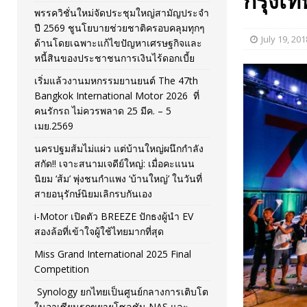
กรุงเท
พรรควิชั่นใหม่จัดประชุมใหญ่สามัญประจำ
[ November 26, 2025 ]
i-Motor เปิดตัว BREEZE ปักธงผู้นำ
ปี 2569 ชูนโยบายช่วยชาติครอบคลุมทุกๆ
July 19, 201
ด้านโดยเฉพาะแก้ไขปัญหาเศรษฐกิจและ
[ April 30, 2026 ]
จุฬาฯ เปิดตัวโครงการ ต้นแบบนวัตกรร
หนี้สินของประชาชนการเงินไร้ดอกเบี้ย
เริ่มแล้วงานมหกรรมยานยนต์ The 47th
Bangkok International Motor 2026 ที่
คนรักรถ ไม่ควรพลาด 25 มีค. – 5
เมย.2569
นครปฐมส้มไม่แผ่ว แต่บ้านใหญ่ผนึกกำลัง
สกัด!! เจาะสนามเจดีย์ใหญ่: เมื่อคะแนน
นิยม ‘ส้ม’ พุ่งชนกำแพง ‘บ้านใหญ่’ ในวันที่
สายอนุรักษ์นิยมเลิกรบกันเอง
i-Motor เปิดตัว BREEZE ปักธงผู้นำ EV
สองล้อที่เข้าใจผู้ใช้ไทยมากที่สุด
Miss Grand International 2025 Final
Competition
Synology ยกไทยเป็นศูนย์กลางการเติบโต
ในอาเซียนรุกขยายโซลูชัน NAS และ