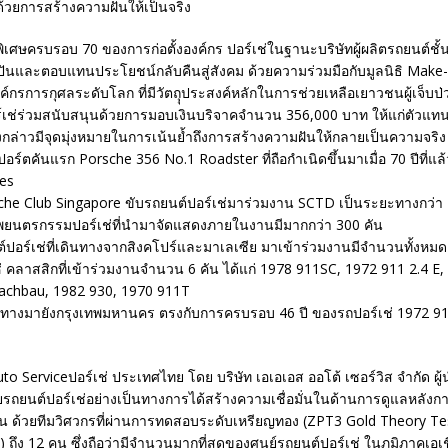
วยการสร้างความฝันให้เป็นจริง
ิเศษครบรอบ 70 ของการก่อตั้งองค์กร ปอร์เช่ในฐานะบริษัทผู้ผลิตรถยนต์ช
่งปันและตอบแทนประโยชน์กลับคืนสู่สังคม ด้วยความร่วมมือกับมูลนิธิ Make
์กรการกุศลระดับโลก ที่มีวัตถุุประสงค์หลักในการช่วยเหลือเยาวชนผู้เจ็บ
์เช่ร่วมสนับสนุนด้วยการมอบเงินบริจาคจำนวน 356,000 บาท ให้แก่ตัวแท
งกล่าวมีจุดมุ่งหมายในการเน้นย้ำถึงการสร้างความฝันให้กลายเป็นความจริง 
ร์ตคันแรก Porsche 356 No.1 Roadster ที่ถือกำเนิดขึ้นมาเมื่อ 70 ปีที่แล้
res
che Club Singapore ขับรถยนต์ปอร์เช่มาร่วมงาน SCTD เป็นระยะทางกว่า
ยนตรกรรมปอร์เช่ที่นำมาจัดแสดงภายในงานมีมากกว่า 300 คัน
ปอร์เช่ที่เดินทางจากสิงคโปร์และมาเลเซีย มาเข้าร่วมงานมีจำนวนทั้งหมด
่ คลาสสิกที่เข้าร่วมงานจำนวน 6 คัน ได้แก่ 1978 911SC, 1972 911 2.4 E,
lachbau, 1982 930, 1970 911T
นทางมายังกรุงเทพมหานคร ตรงกับการครบรอบ 46 ปี ของรถปอร์เช่ 1972 911
Auto Serviceปอร์เช่ ประเทศไทย โดย บริษัท เอเอเอส ออโต้ เซอร์วิส จำกัด ผู
รถยนต์ปอร์เช่อย่างเป็นทางการได้สร้างความเชื่อมั่นในด้านการดูแลหลังกา
ท่าน ด้วยทีมวิศวกรที่ผ่านการทดสอบระดับเหรียญทอง (ZPT3 Gold Theory Te
) ถึง 12 คน ซึ่งถือว่ามีจำนวนมากที่สุดของศูนย์รถยนต์ปอร์เช่ ในภูมิภาคเอเ