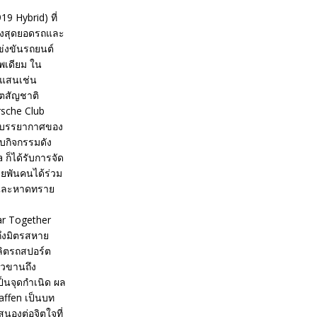
9 Hybrid) ที่
ของสุดยอดรถและ
ข่งขันรถยนต์
พเดียม ใน
งแสนเช่น
ตสัญชาติ
rsche Club
างบรรยากาศของ
บกิจกรรมดัง
ก็ได้รับการจัด
ยพันคนได้ร่วม
เลและหาดทราย
car Together
ึงมิตรสหาย
ผลิตรถสปอร์ต
าวขานถึง
ป็นจุดกำเนิด ผล
affen เป็นบท
สนองต่อจิตใจที่