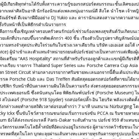
ผู้มีเกียรติทุกท่านได้รับทั้งสาระความรู้ของรถสปอร์ตสมรรถนะชั้นเลิศของ
ากเหล่าศิลปินอาทิ นักร้องนักแต่งเพลงหนุุ่มอารมณ์ดี สิงโต นำโชค เจ้าห
 ศรัณย์รัชต์ ดีเจมากฝีมืออย่าง DJ Yukio และ ดารานักแสดงสาวมากความสา
่งรับหน้าที่เป็นพิธีกรดำเนินรายการ
อการเชื้อเชิญเหล่าครอบครัวคนรักปอร์เช่ร่วมร้องเพลงสุขสันต์วันเกิดบนเว
ยเค้กที่ประกอบขึ้นจากคัพเค้กกว่า 400 ชิ้น เรียงตัวเป็นรูปตราสัญลักษณ์ปอ
วามทรงจำสุดประทับใจร่วมกันในช่วงเวลาเดียวกัน บริษัท เอเอเอส ออโต้ เซ
ice) ผู้นำเข้าและตัวแทนจำหน่ายรถยนต์ปอร์เช่อย่างเป็นทางการแต่เพียงผู้
ัดเตรียม “AAS Hospitality” สถานที่สำหรับรับรองลูกค้าและแขกผู้มีเกียรติ
างเรียบ รายการ Thailand Super Series และ Porsche Carrera Cup Asia (
an Street Circuit ท่ามกลางบรรยากาศริมชายทะเลนอกจากนี้ตื่นเต้นประทั
ค Porsche Club และ Das Treffen สัมผัสสุดยอดรถสปอร์ตที่หาชมได้ยากยิ่ง
 แปซิฟิก รับหน้าที่บันดาลความฝันให้เป็นความจริง ส่งตรงสุดยอดยนตรกรรม
ประเทศเยอรมนี ซึ่งสนับสนุนโดย พิพิธภัณฑ์ปอร์เช่ (Porsche Museum) ไม
18 สไปเดอร์ (Porsche 918 Spyder) รถสปอร์ตปลั๊ก-อิน ไฮบริด พลังแรงติดตั้ง
นดังกล่าวเคยทำลายสถิติเวลาต่อรอบต่ำกว่า 7 นาที บนสนาม Nürburging โด
่ Jacky Ickx ขึ้นขับโชว์สาธารณชนก่อนเริ่มการแข่งขัน PCCA ณ ริมชายห
m ยังได้ส่งรถแข่งแรลลี่ Paris-Dakar ระดับตำนาน ปอร์เช่ 959 ตัวแทนข
นวัตกรรมเทคโนโลยีล้ำสมัยที่อัดแน่นอยู่ในรถแข่ง ผู้สามารถคว้าชัยชนะใ
่อว่าทรหดที่สุดในโลก บุกตะลุยผ่านเส้นทางทะเลทรายทุรกันดารทุกรูปแบบเป็