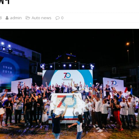
พฯ
 EV สองล้อที่เข้าใจผู้ใช้ไทยมากที่สุด
AUTO NEWS
8
admin
Auto news
0
มอาหารสุขภาพ “GIN-D”
EVENT SOCIAL LIFE