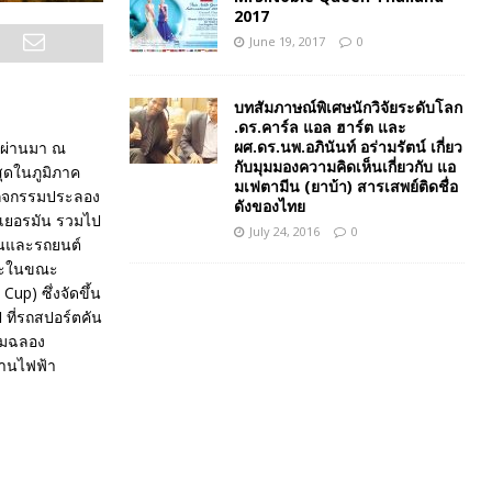
2017
June 19, 2017
0
บทสัมภาษณ์พิเศษนักวิจัยระดับโลก
.ดร.คาร์ล แอล ฮาร์ต และ
ผศ.ดร.นพ.อภินันท์ อร่ามรัตน์ เกี่ยว
ี่ผ่านมา ณ
กับมุมมองความคิดเห็นเกี่ยวกับ แอ
ุดในภูมิภาค
มเฟตามีน (ยาบ้า) สารเสพย์ติดชื่อ
 กิจกรรมประลอง
ดังของไทย
เยอรมัน รวมไป
July 24, 2016
0
ันและรถยนต์
และในขณะ
up) ซึ่งจัดขึ้น
 ที่รถสปอร์ตคัน
ลิมฉลอง
งานไฟฟ้า