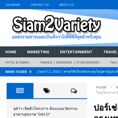
CALENDAR
CONTACT US
ABOUT US
HOME
MARKETING
ENTERTAINMENT
TRAVEL
HOTEL & DINING
FINANCE | INSURANCE | STOKE BROKERS
TALK
[ April 12, 2026 ]
พรรควิชั่นใหม่จัดประชุมใหญ่สามัญปร
NEWS TICKER
และหนี้สินของประชาชนการเงินไร้ดอกเบี้ย
PR NEWS
HOME
ข
[ March 26, 2026 ]
เริ่มแล้วงานมหกรรมยานยนต์ The 47th
ใหญ่ใจกลางกร
เมย.2569
AUTO NEWS
ปอร์เช
[ February 10, 2026 ]
นครปฐมส้มไม่แผ่ว แต่บ้านใหญ่ผนึกกำ
จุฬาฯ เปิดตัวโครงการ ต้นแบบนวัตกรรม
อาหารสุขภาพ “GIN-D”
วันที่สายอนุรักษ์นิยมเลิกรบกันเอง
PR NEWS