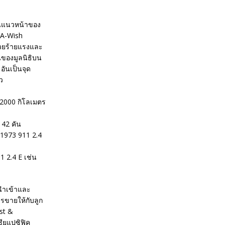
ั้นแนวหน้าของ
-A-Wish
ป่วยร้ายแรงและ
นของมูลนิธิบน
อันเป็นจุด
ว
 2000 กิโลเมตร
 42 คัน
 1973 911 2.4
 2.4 E เช่น
้นำเข้าและ
รขายให้กับลูก
st &
ชียแปซิฟิค