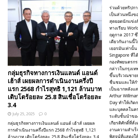
ร่วมด้วยทริปกา
เป็นส่วนหนึ่ง
สุดยอดนักแข่ง
ทางเรียบ Worl
ฤดูกาล 2017 ซึ
เดียวกันงานนี
เยอรมันเท่านั้
Singapore ที่
กองทัพยนตรกรร
กล่าวในกรุงเท
กลุ่มธุรกิจทางการเงินแลนด์ แอนด์
ขึ้นบริเวณชาย
เฮ้าส์ เผยผลการดำเนินงานครึ่งปี
ชื่นชมและให้ก
แรก 2568 กำไรสุทธิ 1,121 ล้านบาท
เป็นฉากหลังแ
Arthur Willman
เติบโตร้อยละ 25.8 สินเชื่อโตร้อยละ
Day ทำให้เกิด
3.4
และบุคคลในครอบ
July 25, 2025
0
ระดับชั้นนำขอ
เกียรติศักดิ์ท
กลุ่มธุรกิจทางการเงินแลนด์ แอนด์ เฮ้าส์ เผยผล
งานความสำเร็จ
การดำเนินงานครึ่งปีแรก 2568 กำไรสุทธิ 1,121
พิสูจน์ที่แสดง
ล้านบาท เติบโตร้อยละ 25.8 สินเชื่อโตร้อยละ 3.4