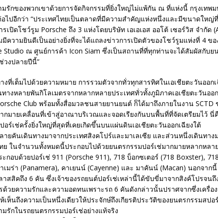
ามรักของพวกเขาด้วยการจัดกิจกรรมที่ยิ่งใหญ่ไม่แพ้กัน ณ ที่แห่งนี้ กรุงเท
่อไปอีกว่า “ประเทศไทยเป็นตลาดที่มีความสำคัญแห่งหนึ่งและมีขนาดใหญ่ที่ส
ารเปิดโชว์รูม Porsche ถึง 3 แห่งโดยบริษัท เอเอเอส ออโต้ เซอร์วิส จำกัด 
มีความยินดีเป็นอย่างยิ่งที่จะได้แถลงข่าวการเปิดตัวของโชว์รูมแห่งที่ 4 ข
 Studio ณ ศูนย์การค้า Icon Siam ซึ่งเป็นสถานที่ที่ทุกท่านจะได้สัมผัสกับ
่วงปลายปีนี้”
งที่เต็มไปด้วยความหมาย การรวมตัวจากทั่วทุกสารทิศในเอเชียตะวันออกเฉ
นทางหลายพันกิโลเมตรจากหลากหลายประเทศทั่วทั้งภูมิภาคเอเชียตะวันออก
rsche Club พร้อมทั้งสื่อมวลชนสายยานยนต์ ก็ได้มาถึงภายในงาน SCTD
กมายเคลื่อนที่เข้าสู่อาณาบริเวณและจอดเรียงกันบนพื้นที่ที่จัดเตรียมไว้ นี
เช่ครั้งยิ่งใหญ่ที่สุดที่เคยเกิดขึ้นบนแผ่นดินเอเชียตะวันออกเฉียงใต้
หลายคันเดินทางมาจากประเทศสิงคโปร์และมาเลเซีย และส่วนหนึ่งเดินทา
ไทย ในจำนวนทั้งหมดนี้ประกอบไปด้วยยนตรกรรมปอร์เช่มากมายหลากหลายรุ่
ประกอบด้วยปอร์เช่ 911 (Porsche 911), 718 บ็อกซเตอร์ (718 Boxster), 71
เมร่า (Panamera), คาเยนน์ (Cayenne) และ มาคันน์ (Macan) นอกจากนี
าสสิคถึง 6 คัน ซึ่งเจ้าของรถยนต์ปอร์เช่เหล่านี้ได้ขับขี่มาจากสิงค์โปรจนถึ
ด้วยความรักและความอดทนเพราะรถ 6 คันดังกล่าวนั้นปราศจากซึ่งเครื่อ
ให้เห็นถึงความเป็นหนึ่งเดียวให้ประจักษ์ถึงเกียรติประวัติของยนตรกรรมสปอ
มรักในรถยนตรกรรมปอร์เช่อย่างแท้จริง