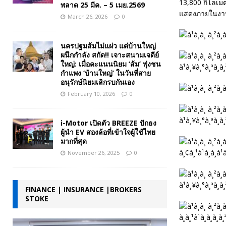
13,800 กิโลเม
พลาด 25 มีค. – 5 เมย.2569
แสดงภายในงาน
March 26, 2026
0
นครปฐมส้มไม่แผ่ว แต่บ้านใหญ่
ผนึกกำลัง สกัด!! เจาะสนามเจดีย์
ใหญ่: เมื่อคะแนนนิยม ‘ส้ม’ พุ่งชน
กำแพง ‘บ้านใหญ่’ ในวันที่สาย
อนุรักษ์นิยมเลิกรบกันเอง
February 10, 2026
0
i-Motor เปิดตัว BREEZE ปักธง
ผู้นำ EV สองล้อที่เข้าใจผู้ใช้ไทย
มากที่สุด
November 26, 2025
0
FINANCE | INSURANCE |BROKERS
STOKE