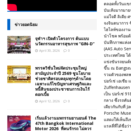
ตลอดทั้งวันแขก
บันเทิงมากมายจ
แม่ใจดี ลิเดีย
จงจินตนาการ ซึ
ข่าวยอดนิยม
ไฮไลท์ของงานคื
นำโชค พร้อมด้ว
จุฬาฯ เปิดตัวโครงการ ต้นแบบ
บันทึกภาพแห่งค
นวัตกรรมอาหารสุขภาพ “GIN-D”
(AAS Auto Serv
April 30, 2026
0
ประเทศไทย ได้จ
แข่งขันรถยนต์ท
พรรควิชั่นใหม่จัดประชุมใหญ่
ขึ้น ณ Bangse
สามัญประจำปี 2569 ชูนโยบาย
รวมตัวของพลพรร
ช่วยชาติครอบคลุมทุกๆด้านโดย
ปอร์เช่ เอเชีย
เฉพาะแก้ไขปัญหาเศรษฐกิจและ
Zuffenhausen 
หนี้สินของประชาชนการเงินไร้
เป็น ปอร์เช่ 9
ดอกเบี้ย
กลาง ซึ่งรถคั
April 12, 2026
0
เดียวกันกับที
Porsche Museu
เริ่มแล้วงานมหกรรมยานยนต์ The
แสดงให้เห็นถึง
47th Bangkok International
แรลลี่ที่ได้ชื
Motor 2026 ที่คนรักรถ ไม่ควร