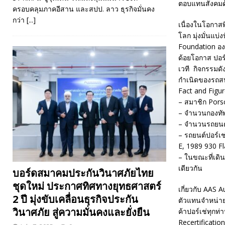
ตอบแทนสังคมด้
ครอบคลุมภาคอีสาน และสปป. ลาว ธุรกิจมั่นคง
กว่า
[...]
เนื่องในโอกาสพ
โลก มุ่งมั่นแบ
Foundation องค
ด้อยโอกาส ปอร
เวที กิจกรรมดั
กำเนิดของรถสปอ
Fact and Figu
– สมาชิก Pors
– จำนวนกองทัพ
– จำนวนรถยนต์
– รถยนต์ปอร์เช
E, 1989 930 F
– ในขณะที่เดิ
เดียวกัน
บอร์ดสมาคมประกันวินาศภัยไทย
ชุดใหม่ ประกาศทิศทางยุทธศาสตร์
เกี่ยวกับ AAS 
2 ปี มุ่งขับเคลื่อนธุรกิจประกัน
ตัวแทนจำหน่าย
วินาศภัย สู่ความมั่นคงและยั่งยืน
ค้าปอร์เช่ทุก
Recertification