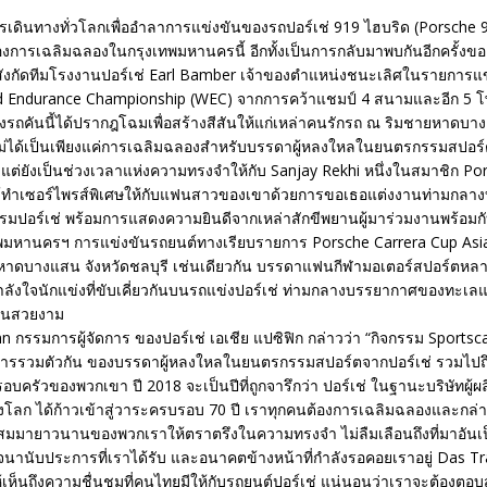
รเดินทางทั่วโลกเพื่ออำลาการแข่งขันของรถปอร์เช่ 919 ไฮบริด (Porsche 91
ของการเฉลิมฉลองในกรุงเทพมหานครนี้ อีกทั้งเป็นการกลับมาพบกันอีกครั้ง
สังกัดทีมโรงงานปอร์เช่ Earl Bamber เจ้าของตำแหน่งชนะเลิศในรายการแ
d Endurance Championship (WEC) จากการคว้าแชมป์ 4 สนามและอีก 5 โ
่งรถคันนี้ได้ปรากฎโฉมเพื่อสร้างสีสันให้แก่เหล่าคนรักรถ ณ ริมชายหาดบา
้ไม่ได้เป็นเพียงแค่การเฉลิมฉลองสำหรับบรรดาผู้หลงใหลในยนตรกรรมสปอร์
น แต่ยังเป็นช่วงเวลาแห่งความทรงจำให้กับ Sanjay Rekhi หนึ่งในสมาชิก Po
ได้ทำเซอร์ไพรส์พิเศษให้กับแฟนสาวของเขาด้วยการขอเธอแต่งงานท่ามกล
มปอร์เช่ พร้อมการแสดงความยินดีจากเหล่าสักขีพยานผู้มาร่วมงานพร้อมกั
พมหานครฯ การแข่งขันรถยนต์ทางเรียบรายการ Porsche Carrera Cup Asia 
หาดบางแสน จังหวัดชลบุรี เช่นเดียวกัน บรรดาแฟนกีฬามอเตอร์สปอร์ตหลา
ำลังใจนักแข่งที่ขับเคี่ยวกันบนรถแข่งปอร์เช่ ท่ามกลางบรรยากาศของทะ
สนสวยงาม
n กรรมการผู้จัดการ ของปอร์เช่ เอเชีย แปซิฟิก กล่าวว่า “กิจกรรม Sports
การรวมตัวกัน ของบรรดาผู้หลงใหลในยนตรกรรมสปอร์ตจากปอร์เช่ รวมไปถ
ครัวของพวกเขา ปี 2018 จะเป็นปีที่ถูกจารึกว่า ปอร์เช่ ในฐานะบริษัทผู้
งโลก ได้ก้าวเข้าสู่วาระครบรอบ 70 ปี เราทุกคนต้องการเฉลิมฉลองและกล่
ี่สั่งสมมายาวนานของพวกเราให้ตราตรึงในความทรงจำ ไม่ลืมเลือนถึงที่มาอันเ
นานับประการที่เราได้รับ และอนาคตข้างหน้าที่กำลังรอคอยเราอยู่ Das Tr
ให้เห็นถึงความชื่นชมที่คนไทยมีให้กับรถยนต์ปอร์เช่ แน่นอนว่าเราจะต้องตอบ