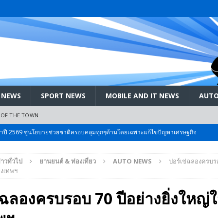
 NEWS
SPORT NEWS
MOBILE AND IT NEWS
AUTO
 OF THE TOWN
ะจำปี 2569 ชูนโยบายช่วยชาติครอบคลุมทุกๆด้านโดยเฉพาะแก้ไขปัญหาเศรษฐกิจ
่าวทั่วไป
ยานยนต์ & ท่องเที่ยว
AUTO NEWS
ปอร์เช่ฉลองครบรอบ
 Bangkok International Motor 2026 ที่คนรักรถ ไม่ควรพลาด 25 มีค. – 5
ุงเทพฯ
่ฉลองครบรอบ 70 ปีอย่างยิ่งใหญ่
ลัง สกัด!! เจาะสนามเจดีย์ใหญ่: เมื่อคะแนนนิยม ‘ส้ม’ พุ่งชนกำแพง ‘บ้านใหญ่’ ใน