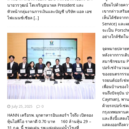
เปี่ยมไปด้วยคว
นายวรวุฒน์ โตเจริญธนาผล President และ
เขากล่าวเสริมต
หัวหน้ากลุ่มงานการเงินและบัญชี บริษัท แอล เอช
เห็นได้ชัดจากก
ไฟแนนซ์เชียล
[...]
Service) และผม
จะเป็น Porsche
อย่างใกล้ชิดในช
จุดหมายปลายทา
หลังจากการเดิ
สมาชิกชมรม Po
ปอร์เช่จำนวนมา
ของยนตรกรรมปอร์
รถยนต์ปอร์เช่
เพื่อนบ้านของ
จนถึงปัจจุบัน 
Cayman), พานา
ด้วยรถปอร์เช่คล
July 25, 2025
0
กรุงเทพมหานคร
HANN เครือรพ. มุกดาหารอินเตอร์ฯ ใจถึง เปิดจอง
และสิ่งนี้แสดง
หุ้นไอพีโอ ราคาดี 0.70 บาท 160 ล้านหุ้น 29 –
แสดงออกถึงควา
31 ก.ค. นี้ ชูจุดเด่น รพ.แห่งลุ่มแม่น้ำโขงที่