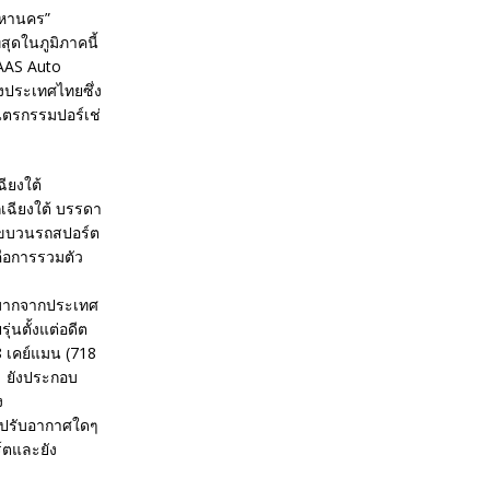
พมหานคร”
ุดในภูมิภาคนี้
(AAS Auto
องประเทศไทยซึ่ง
ยนตรกรรมปอร์เช่
ียงใต้
เฉียงใต้ บรรดา
 ขบวนรถสปอร์ต
่คือการรวมตัว
งมากจากประเทศ
นตั้งแต่อดีต
8 เคย์แมน (718
้ ยังประกอบ
ง
งปรับอากาศใดๆ
ร์ตและยัง