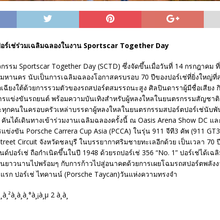
อร์เช่ร่วมเฉลิมฉลองในงาน Sportscar Together Day
กรรม Sportscar Together Day (SCTD) ซึ่งจัดขึ้นเมื่อวันที่ 14 กรกฎาคม ท
มหานคร นับเป็นการเฉลิมฉลองโอกาสครบรอบ 70 ปีของปอร์เช่ที่ยิ่งใหญ่ที่ส
เฉียงใต้ด้วยการรวมตัวของรถสปอร์ตสมรรถนะสูง ศิลปินดาราผู้มีชื่อเสียง
รแข่งขันรถยนต์ พร้อมความบันเทิงสำหรับผู้หลงใหลในยนตรกรรมสัญชาติ
และทุกคนในครอบครัวเหล่าบรรดาผู้หลงใหลในยนตรกรรมสปอร์ตปอร์เช่นับพ
00 คันได้เดินทางเข้าร่วมงานเฉลิมฉลองครั้งนี้ ณ Oasis Arena Show DC 
รแข่งขัน Porsche Carrera Cup Asia (PCCA) ในรุ่น 911 จีที3 คัพ (911 GT3 C
eet Circuit จังหวัดชลบุรี ในบรรยากาศริมชายทะเลอีกด้วย เป็นเวลา 70 ปี
์ปอร์เช่ ถือกำเนิดขึ้นในปี 1948 ด้วยรถปอร์เช่ 356 “No. 1” ปอร์เช่ได้เฉ
อันยาวนานไปพร้อมๆ กับการก้าวไปสู่อนาคตด้วยการเผยโฉมรถสปอร์ตพลัง
แรก ปอร์เช่ ไทคานน์ (Porsche Taycan)วันแห่งความทรงจำ