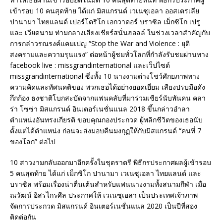
เข้ารอบ 10 คนสุดท้าย ได้แก่ มิสแกรนด์ เวเนซุเอลา ออสเตรเลีย
ปานามา ไทยแลนด์ เปอร์โตริโก เอกวาดอร์ บราซิล เม็กซิโก เปรู
และ เวียดนาม ท่ามกลางเสียงเชียร์สนั่นฮอลล์ ในช่วงเวลาสำคัญกับ
การกล่าวรณรงค์แคมเปญ “Stop the War and Violence : ยุติ
สงครามและความรุนแรง” ต่อหน้าผู้ชมทั่วโลกที่กำลังรับชมผ่านทาง
facebook live : missgrandinternational และเว็ปไซด์
missgrandinternational ซึ่งทั้ง 10 นางงามต่างโชว์ศักยภาพทาง
ความคิดและทัศนคติของ พวกเธอได้อย่างยอดเยี่ยม เสียงปรบมือดัง
กึกก้อง ธงชาติโบกสะบัดจากแฟนคลับที่มาร่วมเชียร์นับพันคน คลา
ร่า โซซ่า มิสแกรนด์ อินเตอร์เนชั่นแนล 2018 ขึ้นกล่าวอำลา
ตำแหน่งอันทรงเกียรติ ขอบคุณกองประกวด ผู้พลิกชีวิตของเธอนับ
ตั้งแต่ได้ตำแหน่ง ก่อนจะส่งมอบคืนมงกุฏให้กับมิสแกรนด์ “คนที่ 7
ของโลก” ต่อไป
10 สาวงามกลับออกมาอีกครั้งในชุดราตรี พิธีกรประกาศผลผู้เข้ารอบ
5 คนสุดท้าย ได้แก่ เม็กซิโก ปานามา เวเนซุเอลา ไทยแลนด์ และ
บราซิล พร้อมเรื่องน่าตื่นเต้นสำหรับแฟนนางงามทั้งสนามกีฬา เมื่อ
ณวัฒน์ อิสรไกรศีล ประกาศให้ เวเนซุเอลา เป็นประเทศเจ้าภาพ
จัดการประกวด มิสแกรนด์ อินเตอร์เนชั่นแนล 2020 เป็นปีที่สอง
ติดต่อกัน