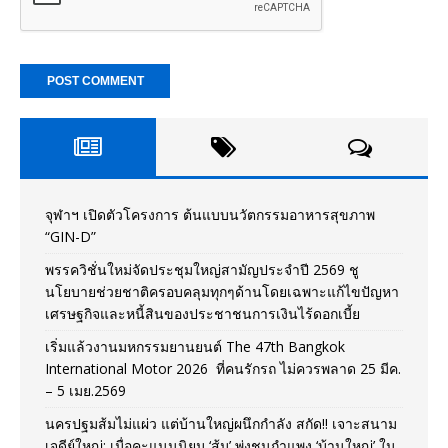
จุฬาฯ เปิดตัวโครงการ ต้นแบบนวัตกรรมอาหารสุขภาพ
“GIN-D”
พรรควิชั่นใหม่จัดประชุมใหญ่สามัญประจำปี 2569 ชู
นโยบายช่วยชาติครอบคลุมทุกๆด้านโดยเฉพาะแก้ไขปัญหา
เศรษฐกิจและหนี้สินของประชาชนการเงินไร้ดอกเบี้ย
เริ่มแล้วงานมหกรรมยานยนต์ The 47th Bangkok
International Motor 2026 ที่คนรักรถ ไม่ควรพลาด 25 มีค.
– 5 เมย.2569
นครปฐมส้มไม่แผ่ว แต่บ้านใหญ่ผนึกกำลัง สกัด!! เจาะสนาม
เจดีย์ใหญ่: เมื่อคะแนนนิยม ‘ส้ม’ พุ่งชนกำแพง ‘บ้านใหญ่’ ใน