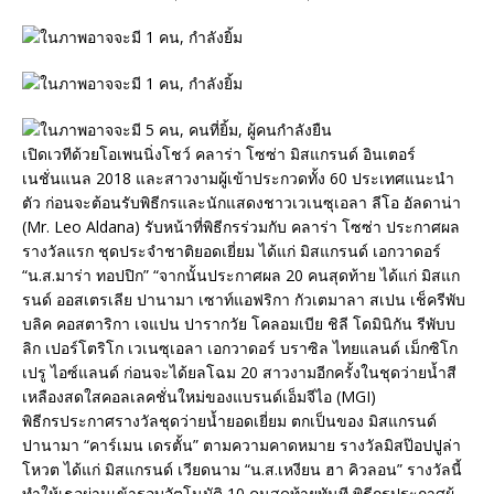
เปิดเวทีด้วยโอเพนนิ่งโชว์ คลาร่า โซซ่า มิสแกรนด์ อินเตอร์
เนชั่นแนล 2018 และสาวงามผู้เข้าประกวดทั้ง 60 ประเทศแนะนำ
ตัว ก่อนจะต้อนรับพิธีกรและนักแสดงชาวเวเนซุเอลา ลีโอ อัลดาน่า
(Mr. Leo Aldana) รับหน้าที่พิธีกรร่วมกับ คลาร่า โซซ่า ประกาศผล
รางวัลแรก ชุดประจำชาติยอดเยี่ยม ได้แก่ มิสแกรนด์ เอกวาดอร์
“น.ส.มาร่า ทอปปิก” “จากนั้นประกาศผล 20 คนสุดท้าย ได้แก่ มิสแก
รนด์ ออสเตรเลีย ปานามา เซาท์แอฟริกา กัวเตมาลา สเปน เช็ครีพับ
บลิค คอสตาริกา เจแปน ปารากวัย โคลอมเบีย ชิลี โดมินิกัน รีพับบ
ลิก เปอร์โตริโก เวเนซุเอลา เอกวาดอร์ บราซิล ไทยแลนด์ เม็กซิโก
เปรู ไอซ์แลนด์ ก่อนจะได้ยลโฉม 20 สาวงามอีกครั้งในชุดว่ายน้ำสี
เหลืองสดใสคอลเลคชั่นใหม่ของแบรนด์เอ็มจีไอ (MGI)
พิธีกรประกาศรางวัลชุดว่ายน้ำยอดเยี่ยม ตกเป็นของ มิสแกรนด์
ปานามา “คาร์เมน เดรตั้น” ตามความคาดหมาย รางวัลมิสป๊อปปูล่า
โหวต ได้แก่ มิสแกรนด์ เวียดนาม “น.ส.เหงียน ฮา คิวลอน” รางวัลนี้
ทำให้เธอผ่านเข้ารอบอัตโนมัติ 10 คนสุดท้ายทันที พิธีกรประกาศผู้