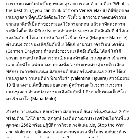
การประกวดเข้มข้นขึ้นทุกขณะ สู่รอบการตอบคำถามที่ว่า “What is
the best thing you can think of from Venezuela? สิ่งที่ดีที่สุดของ
เวเนซุเอลา ที่คุณนึกถึงคืออะไร?” ซึ่งทั้ง 5 สาวงามต่างตอบคำถาม
จากแนวคิดที่เป็นตัวของตัวเอง ไร้ความกดดัน แล้วนาทีแห่งความ
ระทึกใจก็มาถึง พิธีกรประกาศตำแหน่ง รองชนะเลิศอันดับที่ 4 ได้แก่
รองอันดับ 4 ได้แก่ บราซิล “มาร์โจรี่ มาร์เซล (Marjorie Marcelle)
ตำแหน่ง รองชนะเลิศอันดับที่ 3 ได้แก่ ปานามา “คาร์เมน เดรตั้น
(Carmen Drayton) ตำแหน่งรองชนะเลิศอันดับที่2 ได้แก่ โกโก้
อารยะ ศุภฤกษ์ เหลือสาวงาม 2 คนสุดท้ายคือ เวเนซุเอลา เจ้าภาพ
และ เม็กซิโก แฟนนางงามของทั้งสองประเทศต่างลุ้นระทึก เสียง
พิธีกรประกาศตำแหน่ง มิสแกรนด์ อินเตอร์เนชั่นแนล 2019 ได้แก่
เวเนซุเอล่า วาเลนติน่า ฟิกเกวียร่า (Valentina Figuera) สาวน้อยวัย
19 ปี นางงามเด็กปั้นของ ออสเมล ผู้คว่ำหวอดในวงการนางงาม
เวเนซุเอลา ตำแหน่งรองชนะเลิศอันดับที่ 1 จึงตกเป็นของเม็กซิโก
มาเรีย มาโล (María Malo)
สำหรับ วาเลนติน่า ฟิกเกวียร่า มิสแกรนด์ อินเตอร์เนชั่นแนล 2019
พร้อมด้วย โกโก้ อารย ศุภฤกษ์ จะเดินทางมาประเทศไทยในวันที่ 30
ตุลาคม 2562 พร้อมปฏิบัติภารกิจรณรงค์แคมเปญ Stop the War
and Violence : ยุติสงครามและความรุนแรง ทั่วโลกร่วมกับองค์กร