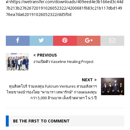
ค่าhttps://wetransfer.com/downloads/409eed4e3b166ed3c44d
7b213b27626720191026052322/4200681f683c21b117dbd149
76ea7da620191026052322/dd5f0d
PREVIOUS
งานเปิดตัว Vaseline Healing Project
NEXT
ทุนสิงคโปร์ ร่วมลงทุน Fulcrum Ventures สวนอสังหาฯ
ไทยขาลงนำร่องโดย “พานารา เทพารักษ์” กางแผนลงทุน
กว่า 5,000 ล้านบาท เล็งเข้าตลาดฯ ใ น 5 ปี
BE THE FIRST TO COMMENT