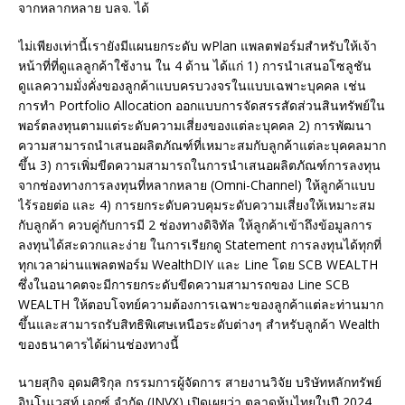
จากหลากหลาย บลจ. ได้
ไม่เพียงเท่านี้เรายังมีแผนยกระดับ wPlan แพลตฟอร์มสำหรับให้เจ้า
หน้าที่ที่ดูแลลูกค้าใช้งาน ใน 4 ด้าน ได้แก่ 1) การนำเสนอโซลูชัน
ดูแลความมั่งคั่งของลูกค้าแบบครบวงจรในแบบเฉพาะบุคคล เช่น
การทำ Portfolio Allocation ออกแบบการจัดสรรสัดส่วนสินทรัพย์ใน
พอร์ตลงทุนตามแต่ระดับความเสี่ยงของแต่ละบุคคล 2) การพัฒนา
ความสามารถนำเสนอผลิตภัณฑ์ที่เหมาะสมกับลูกค้าแต่ละบุคคลมาก
ขึ้น 3) การเพิ่มขีดความสามารถในการนำเสนอผลิตภัณฑ์การลงทุน
จากช่องทางการลงทุนที่หลากหลาย (Omni-Channel) ให้ลูกค้าแบบ
ไร้รอยต่อ และ 4) การยกระดับควบคุมระดับความเสี่ยงให้เหมาะสม
กับลูกค้า ควบคู่กับการมี 2 ช่องทางดิจิทัล ให้ลูกค้าเข้าถึงข้อมูลการ
ลงทุนได้สะดวกและง่าย ในการเรียกดู Statement การลงทุนได้ทุกที่
ทุกเวลาผ่านแพลตฟอร์ม WealthDIY และ Line โดย SCB WEALTH
ซึ่งในอนาคตจะมีการยกระดับขีดความสามารถของ Line SCB
WEALTH ให้ตอบโจทย์ความต้องการเฉพาะของลูกค้าแต่ละท่านมาก
ขึ้นและสามารถรับสิทธิพิเศษเหนือระดับต่างๆ สำหรับลูกค้า Wealth
ของธนาคารได้ผ่านช่องทางนี้
นายสุกิจ อุดมศิริกุล กรรมการผู้จัดการ สายงานวิจัย บริษัทหลักทรัพย์
อินโนเวสท์ เอกซ์ จำกัด (INVX) เปิดเผยว่า ตลาดหุ้นไทยในปี 2024