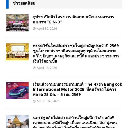
ข่าวยอดนิยม
จุฬาฯ เปิดตัวโครงการ ต้นแบบนวัตกรรมอาหาร
สุขภาพ “GIN-D”
April 30, 2026
พรรควิชั่นใหม่จัดประชุมใหญ่สามัญประจำปี 2569
ชูนโยบายช่วยชาติครอบคลุมทุกๆด้านโดยเฉพาะ
แก้ไขปัญหาเศรษฐกิจและหนี้สินของประชาชนการ
เงินไร้ดอกเบี้ย
April 12, 2026
เริ่มแล้วงานมหกรรมยานยนต์ The 47th Bangkok
International Motor 2026 ที่คนรักรถ ไม่ควร
พลาด 25 มีค. – 5 เมย.2569
March 26, 2026
นครปฐมส้มไม่แผ่ว แต่บ้านใหญ่ผนึกกำลัง สกัด!!
เจาะสนามเจดีย์ใหญ่: เมื่อคะแนนนิยม ‘ส้ม’ พุ่งชน
กำแพง ‘บ้านใหญ่’ ในวันที่สายอนุรักษ์นิยมเลิกรบ