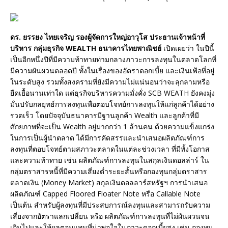
ดร. ยรรยง ไทยเจริญ รองผู้จัดการใหญ่อาวุโส ประธานเจ้าหน้าที่
บริหาร กลุ่มธุรกิจ WEALTH ธนาคารไทยพาณิชย์
เปิดเผยว่า ในปีนี้
เป็นอีกหนึ่งปีที่มีความท้าทายท่ามกลางภาวะการลงทุนในตลาดโลกที่
มีความผันผวนตลอดปี ทั้งในเรื่องของอัตราดอกเบี้ย และเงินเฟ้อที่อยู่
ในระดับสูง รวมทั้งสงครามที่ยังมีความไม่แน่นอนว่าจะลุกลามหรือ
ยืดเยื้อนานเท่าใด แต่ธุรกิจบริหารความมั่งคั่ง SCB WEATH ยังคงมุ่ง
มั่นปรับกลยุทธ์การลงทุนเพื่อตอบโจทย์การลงทุนให้แก่ลูกค้าได้อย่าง
รวดเร็ว โดยปัจจุบันธนาคารมีฐานลูกค้า Wealth และลูกค้าที่มี
ศักยภาพที่จะเป็น Wealth อยู่มากกว่า 1 ล้านคน ด้วยความแข็งแกร่ง
ในการเป็นผู้นำตลาด ได้มีการคัดสรรและนำเสนอผลิตภัณฑ์การ
ลงทุนที่ตอบโจทย์ตามสภาวะตลาดในแต่ละช่วงเวลา ที่มีทั้งโอกาส
และความท้าทาย เช่น ผลิตภัณฑ์การลงทุนในสกุลเงินดอลล่าร์ ใน
กลุ่มตราสารหนี้ที่มีความเสี่ยงต่ำระยะสั้นหรือกองทุนกลุ่มตราสาร
ตลาดเงิน (Money Market) สกุลเงินดอลลาร์สหรัฐฯ การนำเสนอ
ผลิตภัณฑ์ Capped Floored Floater Note หรือ Callable Note
เป็นต้น สำหรับผู้ลงทุนที่มีประสบการณ์ลงทุนและสามารถรับความ
เสี่ยงจากอัตราแลกเปลี่ยน หรือ ผลิตภัณฑ์การลงทุนที่ไม่ผันผวนจน
เกินไปและให้ผลตอบแทนที่น่าพอใจในภาวะดอกเบี้ยสูง เช่น กองทุน