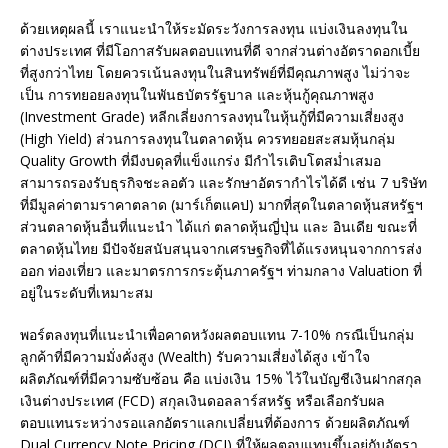
ด้วยเหตุผลนี้ เราแนะนำให้ระมัดระวังการลงทุน แบ่งเงินลงทุนใน
ต่างประเทศ ที่มีโอกาสรับผลตอบแทนที่ดี จากส่วนต่างอัตราดอกเบี้ย
ที่สูงกว่าไทย โดยควรเน้นลงทุนในสินทรัพย์ที่มีคุณภาพสูง ไม่ว่าจะ
เป็น การทยอยลงทุนในพันธบัตรรัฐบาล และหุ้นกู้คุณภาพสูง
(Investment Grade) หลีกเลี่ยงการลงทุนในหุ้นกู้ที่มีความเสี่ยงสูง
(High Yield) ส่วนการลงทุนในตลาดหุ้น ควรทยอยสะสมหุ้นกลุ่ม
Quality Growth ที่มีงบดุลที่แข็งแกร่ง มีกำไรเติบโตสม่ำเสมอ
สามารถรองรับธุรกิจชะลอตัว และรักษาอัตรากำไรได้ดี เช่น 7 บริษัท
ที่มีมูลค่าตามราคาตลาด (มาร์เก็ตแคป) มากที่สุดในตลาดหุ้นสหรัฐฯ
ส่วนตลาดหุ้นอื่นที่แนะนำ ได้แก่ ตลาดหุ้นญี่ปุ่น และ อินเดีย ขณะที่
ตลาดหุ้นไทย มีปัจจัยสนับสนุนจากเศรษฐกิจที่ได้แรงหนุนจากการส่ง
ออก ท่องเที่ยว และมาตรการกระตุ้นภาครัฐฯ ท่ามกลาง Valuation ที่
อยู่ในระดับที่เหมาะสม
พอร์ตลงทุนที่แนะนำเพื่อคาดหวังผลตอบแทน 7-10% กรณีเป็นกลุ่ม
ลูกค้าที่มีความมั่งคั่งสูง (Wealth) รับความเสี่ยงได้สูง เข้าใจ
ผลิตภัณฑ์ที่มีความซับซ้อน คือ แบ่งเงิน 15% ไว้ในบัญชีเงินฝากสกุล
เงินต่างประเทศ (FCD) สกุลเงินดอลลาร์สหรัฐ หรือเลือกรับผล
ตอบแทนระหว่างรอแลกอัตราแลกเปลี่ยนที่ต้องการ ด้วยผลิตภัณฑ์
Dual Currency Note Pricing (DCI) ที่ให้ผลตอบแทนขึ้นอยู่กับอัตรา