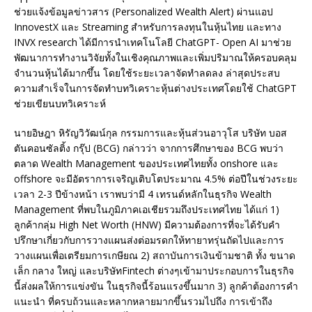
ช่วยแจ้งข้อมูลข่าวสาร (Personalized Wealth Alert) ผ่านแอป
InnovestX และ Streaming สำหรับการลงทุนในหุ้นไทย และทาง
INVX research ได้มีการนำเทคโนโลยี ChatGPT- Open AI มาช่วย
พัฒนาการทำงานวิจัยทั้งในเชิงคุณภาพและเพิ่มปริมาณให้ครอบคลุม
จำนวนหุ้นได้มากขึ้น โดยใช้ระยะเวลาจัดทำลดลง ล่าสุดประสบ
ความสำเร็จในการจัดทำบทวิเคราะหุ้นต่างประเทศโดยใช้ ChatGPT
ช่วยเขียนบทวิเคราะห์
นายอิษฎา หิรัญวิวัฒน์กุล กรรมการและหุ้นส่วนอาวุโส บริษัท บอส
ตันคอนซัลติ้ง กรุ๊ป (BCG) กล่าวว่า จากการศึกษาของ BCG พบว่า
ตลาด Wealth Management ของประเทศไทยทั้ง onshore และ
offshore จะมีอัตราการเจริญเติบโตประมาณ 4.5% ต่อปีในช่วงระยะ
เวลา 2-3 ปีข้างหน้า เราพบว่ามี 4 เทรนด์หลักในธุรกิจ Wealth
Management ที่พบในภูมิภาคเอเชียรวมถึงประเทศไทย ได้แก่ 1)
ลูกค้ากลุ่ม High Net Worth (HNW) มีความต้องการที่จะได้รับคำ
ปรึกษาเกี่ยวกับการวางแผนส่งต่อมรดกให้ทายาทรุ่นถัดไปและการ
วางแผนเพื่อเตรียมการเกษียณ 2) สถาบันการเงินข้ามชาติ ทั้ง ขนาด
เล็ก กลาง ใหญ่ และบริษัทFintech ต่างๆเข้ามาประกอบการในธุรกิจ
นี้ส่งผลให้การแข่งขัน ในธุรกิจนี้ร้อนแรงขึ้นมาก 3) ลูกค้าต้องการคำ
แนะนำ ที่ครบถ้วนและหลากหลายมากขึ้นรวมไปถึง การเข้าถึง