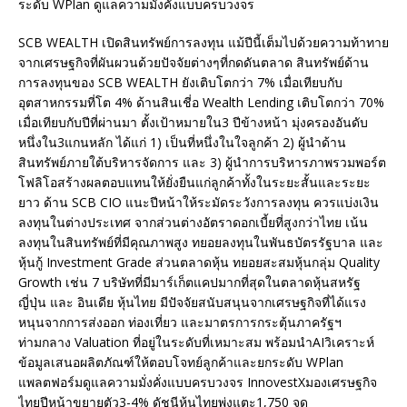
ระดับ WPlan ดูแลความมั่งคั่งแบบครบวงจร
SCB WEALTH เปิดสินทรัพย์การลงทุน แม้ปีนี้เต็มไปด้วยความท้าทาย
จากเศรษฐกิจที่ผันผวนด้วยปัจจัยต่างๆที่กดดันตลาด สินทรัพย์ด้าน
การลงทุนของ SCB WEALTH ยังเติบโตกว่า 7% เมื่อเทียบกับ
อุตสาหกรรมที่โต 4% ด้านสินเชี่อ Wealth Lending เติบโตกว่า 70%
เมื่อเทียบกับปีที่ผ่านมา ตั้งเป้าหมายใน3 ปีข้างหน้า มุ่งครองอันดับ
หนึ่งใน3แกนหลัก ได้แก่ 1) เป็นที่หนึ่งในใจลูกค้า 2) ผู้นำด้าน
สินทรัพย์ภายใต้บริหารจัดการ และ 3) ผู้นำการบริหารภาพรวมพอร์ต
โฟลิโอสร้างผลตอบแทนให้ยั่งยืนแก่ลูกค้าทั้งในระยะสั้นและระยะ
ยาว ด้าน SCB CIO แนะปีหน้าให้ระมัดระวังการลงทุน ควรแบ่งเงิน
ลงทุนในต่างประเทศ จากส่วนต่างอัตราดอกเบี้ยที่สูงกว่าไทย เน้น
ลงทุนในสินทรัพย์ที่มีคุณภาพสูง ทยอยลงทุนในพันธบัตรรัฐบาล และ
หุ้นกู้ Investment Grade ส่วนตลาดหุ้น ทยอยสะสมหุ้นกลุ่ม Quality
Growth เช่น 7 บริษัทที่มีมาร์เก็ตแคปมากที่สุดในตลาดหุ้นสหรัฐ
ญี่ปุ่น และ อินเดีย หุ้นไทย มีปัจจัยสนับสนุนจากเศรษฐกิจที่ได้แรง
หนุนจากการส่งออก ท่องเที่ยว และมาตรการกระตุ้นภาครัฐฯ
ท่ามกลาง Valuation ที่อยู่ในระดับที่เหมาะสม พร้อมนำAIวิเคราะห์
ข้อมูลเสนอผลิตภัณฑ์ให้ตอบโจทย์ลูกค้าและยกระดับ WPlan
แพลตฟอร์มดูแลความมั่งคั่งแบบครบวงจร InnovestXมองเศรษฐกิจ
ไทยปีหน้าขยายตัว3-4% ดัชนีหุ้นไทยพุ่งแตะ1,750 จุด