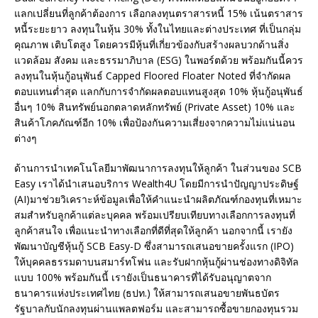
แลกเปลี่ยนที่ลูกค้าต้องการ เลือกลงทุนตราสารหนี้ 15% เน้นตราสาร
หนี้ระยะยาว ลงทุนในหุ้น 30% ทั้งในไทยและต่างประเทศ ที่เป็นกลุ่ม
คุณภาพ เติบโตสูง โดยควรมีหุ้นที่เกี่ยวข้องกับสร้างผลบวกด้านสิ่ง
แวดล้อม สังคม และธรรมาภิบาล (ESG) ในพอร์ตด้วย พร้อมกันนี้ควร
ลงทุนในหุ้นกู้อนุพันธ์ Capped Floored Floater Noted ที่จำกัดผล
ตอบแทนต่ำสุด แลกกับการจำกัดผลตอบแทนสูงสุด 10% หุ้นกู้อนุพันธ์
อื่นๆ 10% สินทรัพย์นอกตลาดหลักทรัพย์ (Private Asset) 10% และ
สินค้าโภคภัณฑ์อีก 10% เพื่อป้องกันความเสี่ยงจากความไม่แน่นอน
ต่างๆ
ด้านการนำเทคโนโลยีมาพัฒนาการลงทุนให้ลูกค้า ในส่วนของ SCB
Easy เราได้นำเสนอบริการ Wealth4U โดยมีการนำปัญญาประดิษฐ์
(AI)มาช่วยวิเคราะห์ข้อมูลเพื่อให้คำแนะนำผลิตภัณฑ์กองทุนที่เหมาะ
สมสำหรับลูกค้าแต่ละบุคคล พร้อมเปรียบเทียบทางเลือกการลงทุนที่
ลูกค้าสนใจ เพื่อแนะนำทางเลือกที่ดีที่สุดให้ลูกค้า นอกจากนี้ เรายัง
พัฒนาบัญชีหุ้นกู้ SCB Easy-D ซึ่งสามารถเสนอขายครั้งแรก (IPO)
ให้บุคคลธรรมดาบนสมาร์ทโฟน และรับฝากหุ้นกู้ผ่านช่องทางดิจิทัล
แบบ 100% พร้อมกันนี้ เรายังเป็นธนาคารที่ได้รับอนุญาตจาก
ธนาคารแห่งประเทศไทย (ธปท.) ให้สามารถเสนอขายพันธบัตร
รัฐบาลกับนักลงทุนผ่านแพลตฟอร์ม และสามารถซื้อขายกองทุนรวม