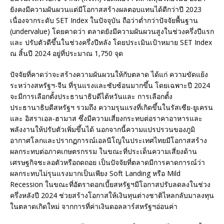
ยังคงมีความผันผวนแต่มีโอกาสสร้างผลตอบแทนได้ดีกว่าปี 2023
เนื่องจากระดับ SET Index ในปัจจุบัน ถือว่าต่ำกว่าปัจจัยพื้นฐาน
(undervalue) โดยคาดว่า ตลาดยังมีความผันผวนสูงในช่วงครึ่งปีแรก
และ ปรับตัวดีขึ้นในช่วงครึ่งปีหลัง โดยประเมินเป้าหมาย SET Index
ณ สิ้นปี 2024 อยู่ที่ประมาณ 1,750 จุด
ปัจจัยที่คาดว่าจะสร้างความผันผวนให้กับตลาด ได้แก่ ความขัดแย้ง
ระหว่างสหรัฐฯ-จีน ที่รุนแรงและซับซ้อนมากขึ้น โดยเฉพาะปี 2024
จะมีการเลือกตั้งประธานาธิบดีไต้หวันและ การเลือกตั้ง
ประธานาธิบดีสหรัฐฯ รวมถึง ความรุนแรงที่เกิดขึ้นในรัสเซีย-ยูเครน
และ อิสราเอล-ฮามาส ซึ่งมีความเสี่ยงกระทบต่อราคาอาหารและ
พลังงานให้ปรับตัวเพิ่มขึ้นได้ นอกจากนี้ความแปรปรวนของภูมิ
อากาศโลกและปรากฏการณ์เอลนีโญในประเทศไทยมีโอกาสสร้าง
ผลกระทบต่อภาคเกษตรกรรม ในขณะที่ประเด็นความเสี่ยงด้าน
เศรษฐกิจชะลอตัวหรือถดถอย เป็นปัจจัยที่ตลาดมีการคาดการณ์ว่า
ผลกระทบไม่รุนแรงมากเป็นเพียง Soft Landing หรือ Mild
Recession ในขณะที่อัตราดอกเบี้ยสหรัฐฯมีโอกาสปรับลดลงในช่วง
ครึ่งหลังปี 2024 ช่วยสร้างโอกาสให้เงินทุนต่างชาติไหลกลับมาลงทุน
ในตลาดเกิดใหม่ จากการที่ค่าเงินดอลลาร์สหรัฐฯอ่อนค่า