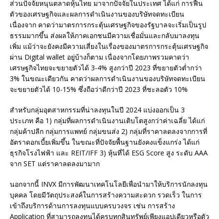
ส่วนปัจจัยหนุนตลาดหุ้นไทย มาจากปัจจัยในประเทศ ได้แก่ การฟื้น
ตัวของเศรษฐกิจและผลการดำเนินงานของบริษัทจดทะเบียน
เนื่องจาก คาดว่ามาตรการกระตุ้นเศรษฐกิจของรัฐบาลจะเริ่มเป็นรูป
ธรรมมากขึ้น ส่งผลให้ภาคเอกชนมีความเชื่อมั่นและกลับมาลงทุน
เพิ่ม แม้ว่าจะยังคงมีความเสี่ยงในเรื่องของมาตรการกระตุ้นเศรษฐกิจ
ผ่าน Digital wallet อยู่บ้างก็ตาม เนื่องจากโดยภาพรวมคาดว่า
เศรษฐกิจไทยจะขยายตัวได้ 3-4% สูงกว่าปี 2023 ที่ขยายตัวต่ำกว่า
3% ในขณะเดียวกัน คาดว่าผลการดำเนินงานของบริษัทจดทะเบียน
จะขยายตัวได้ 10-15% ซึ่งถือว่าดีกว่าปี 2023 ที่ชะลอตัว 10%
สำหรับกลุ่มอุตสาหกรรมที่น่าลงทุนในปี 2024 แบ่งออกเป็น 3
ประเภท คือ 1) กลุ่มที่ผลการดำเนินงานเติบโตสูงกว่าค่าเฉลี่ย ได้แก่
กลุ่มค้าปลีก กลุ่มการแพทย์ กลุ่มขนส่ง 2) กลุ่มที่ราคาลดลงจากการที่
อัตราดอกเบี้ยเพิ่มขึ้น ในขณะที่ปัจจัยพื้นฐานยังคงแข็งแกร่ง ได้แก่
ธุรกิจโรงไฟฟ้า และ REIT/IFF 3) หุ้นที่ได้ ESG Score สูง ระดับ AAA
จาก SET แต่ราคาลดลงมามาก
นอกจากนี้ INVX มีการพัฒนาเทคโนโลยีเพื่อนำมาให้บริการนักลงทุน
บุคคล โดยมีวัตถุประสงค์ในการสร้างความสะดวก รวดเร็ว ในการ
เข้าถึงบริการด้านการลงทุนแบบครบวงจร เช่น การสร้าง
Application ที่สามารถลงทุนได้ครบทุกสินทรัพย์เพียงแอปเดียวหรือตัว