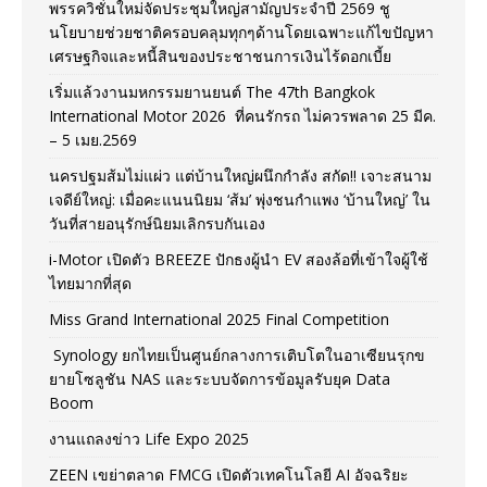
พรรควิชั่นใหม่จัดประชุมใหญ่สามัญประจำปี 2569 ชู
นโยบายช่วยชาติครอบคลุมทุกๆด้านโดยเฉพาะแก้ไขปัญหา
เศรษฐกิจและหนี้สินของประชาชนการเงินไร้ดอกเบี้ย
เริ่มแล้วงานมหกรรมยานยนต์ The 47th Bangkok
International Motor 2026 ที่คนรักรถ ไม่ควรพลาด 25 มีค.
– 5 เมย.2569
นครปฐมส้มไม่แผ่ว แต่บ้านใหญ่ผนึกกำลัง สกัด!! เจาะสนาม
เจดีย์ใหญ่: เมื่อคะแนนนิยม ‘ส้ม’ พุ่งชนกำแพง ‘บ้านใหญ่’ ใน
วันที่สายอนุรักษ์นิยมเลิกรบกันเอง
i-Motor เปิดตัว BREEZE ปักธงผู้นำ EV สองล้อที่เข้าใจผู้ใช้
ไทยมากที่สุด
Miss Grand International 2025 Final Competition
Synology ยกไทยเป็นศูนย์กลางการเติบโตในอาเซียนรุกข
ยายโซลูชัน NAS และระบบจัดการข้อมูลรับยุค Data
Boom
งานแถลงข่าว Life Expo 2025
ZEEN เขย่าตลาด FMCG เปิดตัวเทคโนโลยี AI อัจฉริยะ