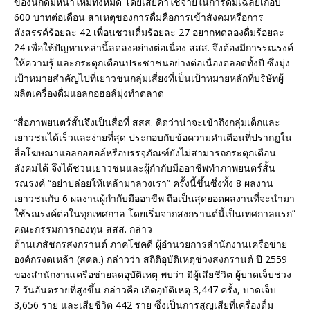
ของนักดื่มหน้าใหม่ทั้งหมด โดยเสียค่าใช้จ่ายในการดื่มเฉลี่ยเกือบ
600 บาทต่อเดือน สาเหตุของการดื่มคือการเข้าสังคมหรือการ
สังสรรค์ร้อยละ 42 เพื่อนชวนดื่มร้อยละ 27 อยากทดลองดื่มร้อยละ
24 เพื่อให้ปัญหาเหล่านี้ลดลงอย่างต่อเนื่อง สสส. จึงต้องมีการรณรงค์
ให้ความรู้ และกระตุกเตือนประชาชนอย่างต่อเนื่องตลอดทั้งปี ซึ่งมุ่ง
เป้าหมายสำคัญไปที่เยาวชนกลุ่มเสี่ยงที่เป็นเป้าหมายหลักที่บริษัทผู้
ผลิตเครื่องดื่มแอลกอฮอล์มุ่งทำตลาด
“สื่อภาพยนตร์สั้นจึงเป็นสื่อที่ สสส. คิดว่าน่าจะเข้าถึงกลุ่มเด็กและ
เยาวชนได้เร็วและง่ายที่สุด ประกอบกับข้อความคำเตือนที่ปรากฏใน
สื่อโฆษณาแอลกอฮอล์หรือบรรจุภัณฑ์ยังไม่สามารถกระตุกเตือน
สังคมได้ จึงได้ชวนเยาวชนและผู้กำกับมืออาชีพทำภาพยนตร์สั้น
รณรงค์ “อย่าปล่อยให้เหล้ามาลวงเรา” ครั้งนี้ขึ้นซึ่งทั้ง 8 ผลงาน
เยาวชนกับ 6 ผลงานผู้กำกับมืออาขีพ ถือเป็นสุดยอดผลงานที่จะนำมา
ใช้รณรงค์ต่อในทุกเทศกาล โดยเริ่มจากสงกรานต์นี้เป็นเทศกาลแรก”
คณะกรรมการกองทุน สสส. กล่าว
ด้านเภสัชกรสงกรานต์ ภาคโชคดี ผู้อำนวยการสำนักงานเครือข่าย
องค์กรงดเหล้า (สคล.) กล่าวว่า สถิติอุบัติเหตุช่วงสงกรานต์ ปี 2559
ของสำนักงานเครือข่ายลดอุบัติเหตุ พบว่า มีผู้เสียชีวิต ผู้บาดเจ็บช่วง
7 วันอันตรายที่สูงขึ้น กล่าวคือ เกิดอุบัติเหตุ 3,447 ครั้ง, บาดเจ็บ
3,656 ราย และเสียชีวิต 442 ราย ซึ่งเป็นการสูญเสียที่เครื่องดื่ม