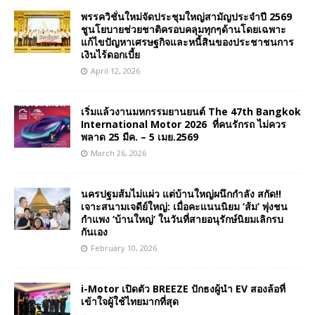
พรรควิชั่นใหม่จัดประชุมใหญ่สามัญประจำปี 2569
ชูนโยบายช่วยชาติครอบคลุมทุกๆด้านโดยเฉพาะ
แก้ไขปัญหาเศรษฐกิจและหนี้สินของประชาชนการ
เงินไร้ดอกเบี้ย
April 12, 2026
เริ่มแล้วงานมหกรรมยานยนต์ The 47th Bangkok
International Motor 2026 ที่คนรักรถ ไม่ควร
พลาด 25 มีค. – 5 เมย.2569
March 26, 2026
นครปฐมส้มไม่แผ่ว แต่บ้านใหญ่ผนึกกำลัง สกัด!!
เจาะสนามเจดีย์ใหญ่: เมื่อคะแนนนิยม ‘ส้ม’ พุ่งชน
กำแพง ‘บ้านใหญ่’ ในวันที่สายอนุรักษ์นิยมเลิกรบ
กันเอง
February 10, 2026
i-Motor เปิดตัว BREEZE ปักธงผู้นำ EV สองล้อที่
เข้าใจผู้ใช้ไทยมากที่สุด