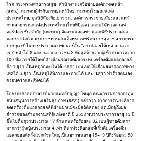
โรค กระทรวงสาธารณสุข, สำนักงานเครือข่ายองค์กรงดเหล้า
(สคล.), สมาคมผู้กำกับภาพยนตร์ไทย, สมาคมโฆษณาแห่ง
ประเทศไทย, มูลนิธิสื่อเพื่อเยาวชน, องค์การกระจายเสียงและแพร่
ภาพสาธารณะแห่งประเทศไทย (ไทยพีบีเอส) และบริษัท เอส เอฟ
คอร์ปอเรชั่น จำกัด (มหาชน) จัดงานแถลงข่าวและพิธีประกาศผล
มอบรางวัลถ้วยพระราชทานสมเด็จพระเทพรัตนราชสุดาฯ สยามบรม
ราชกุมารี ในการประกวดภาพยนตร์สั้น “อย่าปล่อยให้เหล้ามาลวง
เรา” หลังได้ 8 ผลงานจากเยาวชน 8 ทีมสุดท้ายจากผู้เข้าประกวดจาก
100 ทีม ภายใต้โจทย์คำเตือนรณรงค์ผลกระทบเครื่องดื่มแอลกอออล์
คือ 1.สุรา เป็นเหตุก่อมะเร็งได้ 2.สุรา เป็นเหตุให้เสื่อมสมรรถภาพทาง
เพศได้ 3.สุรา เป็นเหตุให้พิการและตายได้ และ 4.สุรา ทำร้ายตนเอง
ครอบครัวและสังคมได้
โดยรองศาสตราจารย์นายแพทย์ปัญญา ไข่มุก คณะกรรมการกองทุน
สนับสนุนการสร้างเสริมสุขภาพ (สสส.) กล่าวว่า จากการรณรงค์การ
ลดเครื่องดื่มแอลกอฮอล์ที่ผ่านมาแม้จะมีสถิติลดลง แต่เมื่อดูถึงผล
สำรวจของสำนักงานสถิติแห่งชาติ ปี 2558 พบว่าประชากรอายุ 15 ปี
ขึ้นไปดื่มสุราประมาณ 17 ล้านคนหรือร้อยละ 32 เป็นผู้ชายดื่มสุรา
มากกว่าผู้หญิงประมาณ 4 เท่า ที่น่าห่วงคือกลุ่มที่เริ่มดื่มเครื่องดื่ม
แอลกอฮอล์ครั้งแรกส่วนใหญ่เป็นเยาวชนอายุ 15–19 ปีถึงร้อยละ 50