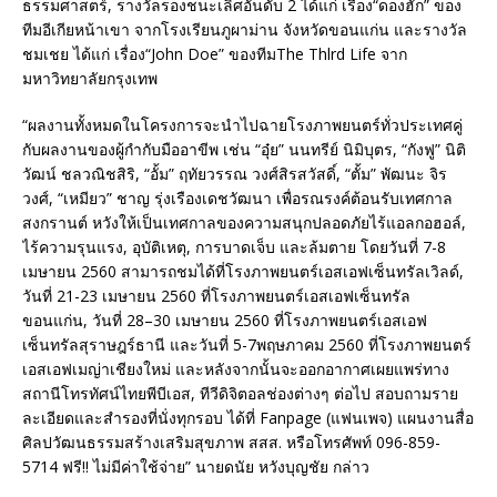
ธรรมศาสตร์, รางวัลรองชนะเลิศอันดับ 2 ได้แก่ เรื่อง“ดองฮัก” ของ
ทีมอีเกียหน้าเขา จากโรงเรียนภูผาม่าน จังหวัดขอนแก่น และรางวัล
ชมเชย ได้แก่ เรื่อง“John Doe” ของทีมThe Thlrd Life จาก
มหาวิทยาลัยกรุงเทพ
“ผลงานทั้งหมดในโครงการจะนำไปฉายโรงภาพยนตร์ทั่วประเทศคู่
กับผลงานของผู้กำกับมืออาขีพ เช่น “อุ๋ย” นนทรีย์ นิมิบุตร, “กังฟู” นิติ
วัฒน์ ชลวณิชสิริ, “อั้ม” ฤทัยวรรณ วงศ์สิรสวัสดิ์, “ตั้ม” พัฒนะ จิร
วงศ์, “เหมียว” ชาญ รุ่งเรืองเดชวัฒนา เพื่อรณรงค์ต้อนรับเทศกาล
สงกรานต์ หวังให้เป็นเทศกาลของความสนุกปลอดภัยไร้แอลกอฮอล์,
ไร้ความรุนแรง, อุบัติเหตุ, การบาดเจ็บ และล้มตาย โดยวันที่ 7-8
เมษายน 2560 สามารถชมได้ที่โรงภาพยนตร์เอสเอฟเซ็นทรัลเวิลด์,
วันที่ 21-23 เมษายน 2560 ที่โรงภาพยนตร์เอสเอฟเซ็นทรัล
ขอนแก่น, วันที่ 28–30 เมษายน 2560 ที่โรงภาพยนตร์เอสเอฟ
เซ็นทรัลสุราษฎร์ธานี และวันที่ 5-7พฤษภาคม 2560 ที่โรงภาพยนตร์
เอสเอฟเมญ่าเชียงใหม่ และหลังจากนั้นจะออกอากาศเผยแพร่ทาง
สถานีโทรทัศน์ไทยพีบีเอส, ทีวีดิจิตอลช่องต่างๆ ต่อไป สอบถามราย
ละเอียดและสำรองที่นั่งทุกรอบ ได้ที่ Fanpage (แฟนเพจ) แผนงานสื่อ
ศิลปวัฒนธรรมสร้างเสริมสุขภาพ สสส. หรือโทรศัพท์ 096-859-
5714 ฟรี!! ไม่มีค่าใช้จ่าย” นายดนัย หวังบุญชัย กล่าว