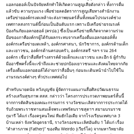
แอลกอฮอล์เป็นปัจจัยหลักทำให้เกิดความสูญเสียดังกล่าว ทั้งการดื่ม
แล้วขับ ความรุนแรง เพื่อช่วยลดอัตราการสูญเสียทางสำนักงาน
เครือข่ายองค์กรงดเหล้าจะส่งภาพยนตร์สั้นทั้งหมดไปรณรงค์ช่วง
เทศกาลสงกรานต์นี้ก่อนเป็นอันดับแรก เพราะมีเครือข่ายรณรงค์
ป้องกันภัยแอลกอฮอล์ (ครปอ.) ซึ่งเป็นเครือข่ายที่เกิดจากความร่วม
มือของภาคีองค์กรผู้ได้รับผลกระทบจากเครื่องดื่มแอลกอฮอล์ทั้ง
องค์กรเครือข่ายงดเหล้า, องค์กรศาสนา, นักวิชาการ, องค์กรด้านเด็ก
และเยาวชน, องค์กรด้านครอบครัว, องค์กรสตรี ฯลฯ รวม 264
องค์กร เชื่อว่าสื่อที่สร้างสรรค์ด้วยเด็กและเยาวชน และอีก 6 ผู้กำกับ
มืออาชีพครั้งนี้จะเข้าถึงและช่วยปกป้องเยาวชนและสังคมไทยจากภัย
เครื่องดื่มแอลกอฮอล์ได้ง่ายกว่าสื่ออื่นๆ ก่อนจะเดินหน้านำไปใช้ใน
งานรณรงค์ต่างๆ ทั่วประเทศต่อไป
สำหรับนายดนัย หวังบุญชัย ผู้จัดการแผนงานสื่อศิลปวัฒนธรรม
สร้างเสริมสุขภาพ สสส. กล่าวว่า โครงการประกวดภาพยนตร์สั้นนี้
จากการตัดสินของคณะกรรมการ รางวัลชนะเลิศจากการประกวดได้
รับถ้วยพระราชทานสมเด็จพระเทพรัตนราชสุดาฯ สยามบรมราช
กุมารี ได้แก่ เรื่องครูคนใหม่ ทีมฮักไอเดีย จากโรงเรียนเทศบาล 3
บ้านเหล่า จังหวัดอุดรธานี, รางวัลรองชนะเลิศอันดับ 1 ได้แก่ เรื่อง
“คำสารภาพ (Father)” ของทีม Weirdo (เวียร์โด) จากมหาวิทยาลัย