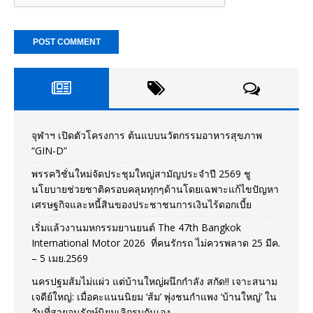
จุฬาฯ เปิดตัวโครงการ ต้นแบบนวัตกรรมอาหารสุขภาพ
“GIN-D”
พรรควิชั่นใหม่จัดประชุมใหญ่สามัญประจำปี 2569 ชู
นโยบายช่วยชาติครอบคลุมทุกๆด้านโดยเฉพาะแก้ไขปัญหา
เศรษฐกิจและหนี้สินของประชาชนการเงินไร้ดอกเบี้ย
เริ่มแล้วงานมหกรรมยานยนต์ The 47th Bangkok
International Motor 2026 ที่คนรักรถ ไม่ควรพลาด 25 มีค.
– 5 เมย.2569
นครปฐมส้มไม่แผ่ว แต่บ้านใหญ่ผนึกกำลัง สกัด!! เจาะสนาม
เจดีย์ใหญ่: เมื่อคะแนนนิยม ‘ส้ม’ พุ่งชนกำแพง ‘บ้านใหญ่’ ใน
วันที่สายอนุรักษ์นิยมเลิกรบกันเอง