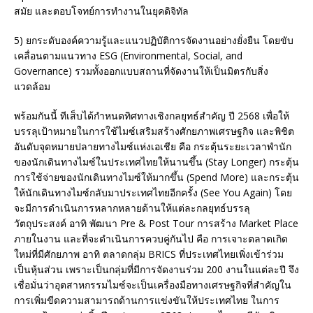
สมัย และตอบโจทย์การทำงานในยุคดิจิทัล
5) ยกระดับองค์ความรู้และแนวปฏิบัติการจัดงานอย่างยั่งยืน โดยขับ
เคลื่อนตามแนวทาง ESG (Environmental, Social, and
Governance) รวมทั้งออกแบบสถานที่จัดงานให้เป็นมิตรกับสิ่ง
แวดล้อม
พร้อมกันนี้ ทีเส็บได้กำหนดทิศทางเชิงกลยุทธ์สำคัญ ปี 2568 เพื่อให้
บรรลุเป้าหมายในการใช้ไมซ์เสริมสร้างศักยภาพเศรษฐกิจ และพิชิต
อันดับจุดหมายปลายทางไมซ์แห่งเอเชีย คือ กระตุ้นระยะเวลาพำนัก
ของนักเดินทางไมซ์ในประเทศไทยให้นานขึ้น (Stay Longer) กระตุ้น
การใช้จ่ายของนักเดินทางไมซ์ให้มากขึ้น (Spend More) และกระตุ้น
ให้นักเดินทางไมซ์กลับมาประเทศไทยอีกครั้ง (See You Again) โดย
จะมีการดำเนินการหลากหลายด้านให้แต่ละกลยุทธ์บรรลุ
วัตถุประสงค์ อาทิ พัฒนา Pre & Post Tour การสร้าง Market Place
ภายในงาน และที่จะดำเนินการควบคู่กันไป คือ การเจาะตลาดเกิด
ใหม่ที่มีศักยภาพ อาทิ ตลาดกลุ่ม BRICS ที่ประเทศไทยเพิ่งเข้าร่วม
เป็นหุ้นส่วน เพราะเป็นกลุ่มที่มีการจัดงานร่วม 200 งานในแต่ละปี จึง
เชื่อมั่นว่าอุตสาหกรรมไมซ์จะเป็นเครื่องมือทางเศรษฐกิจที่สำคัญใน
การเพิ่มขีดความสามารถด้านการแข่งขันให้ประเทศไทย ในการ