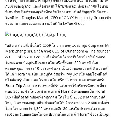
บริหาร) กล่าวแนะนำข้อมูลธุรกิจและแผนดำเนินงานในอนาคตให้
กับเจ้าของธุรกิจฯและสื่อมวลชนได้รับฟังพร้อมทั้งประกาศนโยบาย
พิเศษสำหรับเจ้าของธุรกิจที่ตัดสินใจลงนามเซ็นต์สัญญาในวันงาน
โดยมี Mr. Douglas Martell, CEO of ONYX Hospitality Group เข้า
ร่วมงาน และร่วมแสดงความยินดีกับ LvYue Group.
“หลิวเย่ว” ก่อตั้งขึ้นในปี 2559 โดยการลงทุนของกลุ่ม Ctrip และ Mr.
Mark Zhang (มร. มาร์ค จาง) CEO of Qunar.com & The founder
& CEO of LVYUE Group เพื่อดำเนินกิจการที่เกี่ยวข้องกับโรงแรม
โดยเฉพาะ ปัจจุบันมีโรงแรมในเครือทั้งหมด 500 แห่งทั่วโลก
ครอบคลุมมากกว่า 10 ประเทศ และ เป็นเจ้าของแบรนด์ 3 แบรนด์
ได้แก่ “Floral” จะเป็นแนวบูทีค รีสอร์ท, “Vyluk” เน้นตอบโจทย์ไลฟ์
สไตล์คนรุ่นใหม่ และ โรงแรมในเครือ “Sucha” และ แพลตฟอร์ม
Floral Trip App. การท่องท่องที่ปรับแต่งการให้บริการนักท่องเที่ยว
แบบ 360 องศา โดยเฉพาะ แบรนด์ Floral ยังแบ่งออกเป็น Floral-
Lux เพื่อดึงดูดนักท่องเที่ยวทุกกลุ่ม โดยใน ปี 2562 คาดว่าแบรนด์
ใหญ่ 3 แห่งของกลุ่มหลิวเย่วจะเปิดให้บริการมากกว่า 2,600 แห่งทั่ว
โลก โดยมากกว่า 1,300 แห่ง และอีก 80 แห่งในประเทศไทยและ
เอเชียตะวันออกเฉียงใต้ จะเปิดภายใต้แบรนด์ “Floral” ซึ่งจะเป็นจุด