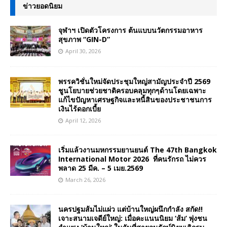
ข่าวยอดนิยม
จุฬาฯ เปิดตัวโครงการ ต้นแบบนวัตกรรมอาหาร
สุขภาพ “GIN-D”
April 30, 2026
พรรควิชั่นใหม่จัดประชุมใหญ่สามัญประจำปี 2569
ชูนโยบายช่วยชาติครอบคลุมทุกๆด้านโดยเฉพาะ
แก้ไขปัญหาเศรษฐกิจและหนี้สินของประชาชนการ
เงินไร้ดอกเบี้ย
April 12, 2026
เริ่มแล้วงานมหกรรมยานยนต์ The 47th Bangkok
International Motor 2026 ที่คนรักรถ ไม่ควร
พลาด 25 มีค. – 5 เมย.2569
March 26, 2026
นครปฐมส้มไม่แผ่ว แต่บ้านใหญ่ผนึกกำลัง สกัด!!
เจาะสนามเจดีย์ใหญ่: เมื่อคะแนนนิยม ‘ส้ม’ พุ่งชน