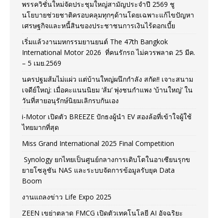
พรรควิชั่นใหม่จัดประชุมใหญ่สามัญประจำปี 2569 ชู
นโยบายช่วยชาติครอบคลุมทุกๆด้านโดยเฉพาะแก้ไขปัญหา
เศรษฐกิจและหนี้สินของประชาชนการเงินไร้ดอกเบี้ย
เริ่มแล้วงานมหกรรมยานยนต์ The 47th Bangkok
International Motor 2026 ที่คนรักรถ ไม่ควรพลาด 25 มีค.
– 5 เมย.2569
นครปฐมส้มไม่แผ่ว แต่บ้านใหญ่ผนึกกำลัง สกัด!! เจาะสนาม
เจดีย์ใหญ่: เมื่อคะแนนนิยม ‘ส้ม’ พุ่งชนกำแพง ‘บ้านใหญ่’ ใน
วันที่สายอนุรักษ์นิยมเลิกรบกันเอง
i-Motor เปิดตัว BREEZE ปักธงผู้นำ EV สองล้อที่เข้าใจผู้ใช้
ไทยมากที่สุด
Miss Grand International 2025 Final Competition
Synology ยกไทยเป็นศูนย์กลางการเติบโตในอาเซียนรุกข
ยายโซลูชัน NAS และระบบจัดการข้อมูลรับยุค Data
Boom
งานแถลงข่าว Life Expo 2025
ZEEN เขย่าตลาด FMCG เปิดตัวเทคโนโลยี AI อัจฉริยะ